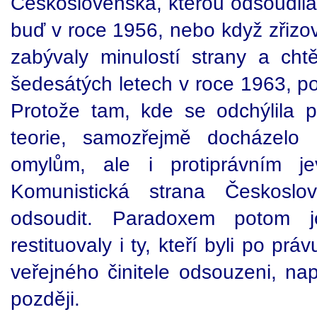
Československa, kterou odsoudila
buď v roce 1956, nebo když zřizov
zabývaly minulostí strany a cht
šedesátých letech v roce 1963, p
Protože tam, kde se odchýlila po
teorie, samozřejmě docházelo
omylům, ale i protiprávním j
Komunistická strana Českoslov
odsoudit. Paradoxem potom je
restituovaly i ty, kteří byli po p
veřejného činitele odsouzeni, na
později.