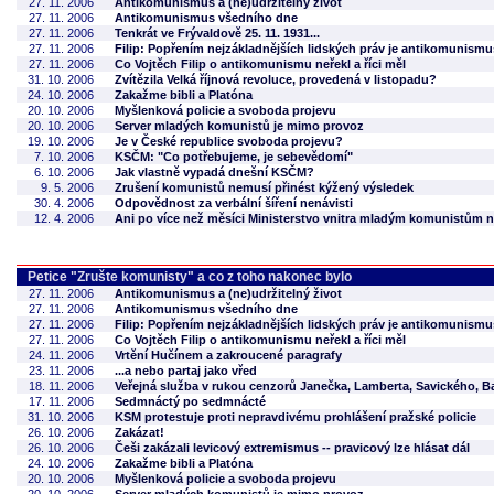
27. 11. 2006
Antikomunismus a (ne)udržitelný život
27. 11. 2006
Antikomunismus všedního dne
27. 11. 2006
Tenkrát ve Frývaldově 25. 11. 1931...
27. 11. 2006
Filip: Popřením nejzákladnějších lidských práv je antikomunismu
27. 11. 2006
Co Vojtěch Filip o antikomunismu neřekl a říci měl
31. 10. 2006
Zvítězila Velká říjnová revoluce, provedená v listopadu?
24. 10. 2006
Zakažme bibli a Platóna
20. 10. 2006
Myšlenková policie a svoboda projevu
20. 10. 2006
Server mladých komunistů je mimo provoz
19. 10. 2006
Je v České republice svoboda projevu?
7. 10. 2006
KSČM: "Co potřebujeme, je sebevědomí"
6. 10. 2006
Jak vlastně vypadá dnešní KSČM?
9. 5. 2006
Zrušení komunistů nemusí přinést kýžený výsledek
30. 4. 2006
Odpovědnost za verbální šíření nenávisti
12. 4. 2006
Ani po více než měsíci Ministerstvo vnitra mladým komunistům
Petice "Zrušte komunisty" a co z toho nakonec bylo
27. 11. 2006
Antikomunismus a (ne)udržitelný život
27. 11. 2006
Antikomunismus všedního dne
27. 11. 2006
Filip: Popřením nejzákladnějších lidských práv je antikomunismu
27. 11. 2006
Co Vojtěch Filip o antikomunismu neřekl a říci měl
24. 11. 2006
Vrtění Hučínem a zakroucené paragrafy
23. 11. 2006
...a nebo partaj jako vřed
18. 11. 2006
Veřejná služba v rukou cenzorů Janečka, Lamberta, Savického, B
17. 11. 2006
Sedmnáctý po sedmnácté
31. 10. 2006
KSM protestuje proti nepravdivému prohlášení pražské policie
26. 10. 2006
Zakázat!
26. 10. 2006
Češi zakázali levicový extremismus -- pravicový lze hlásat dál
24. 10. 2006
Zakažme bibli a Platóna
20. 10. 2006
Myšlenková policie a svoboda projevu