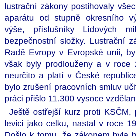
lustrační zákony postihovaly všec
aparátu od stupně okresního vý
výše, příslušníky Lidových m
bezpečnostní složky. Lustrační z
Radě Evropy v Evropské unii, byl
však byly prodlouženy a v roce
neurčito a platí v České republi
bylo zrušení pracovních smluv uči
práci přišlo 11.300 vysoce vzdělan
Ještě ostřejší kurz proti KSČM, 
levici jako celku, nastal v roce 
Došlo k tomu, že zákonem byla b