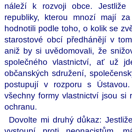
náleží k rozvoji obce. Jestliž
republiky, kterou mnozí mají za
hodnotili podle toho, o kolik se z
starostové obcí předhánějí v tom,
aniž by si uvědomovali, že sniž
společného vlastnictví, ať už jd
občanských sdružení, společenský
postupují v rozporu s Ústavou.
všechny formy vlastnictví jsou si 
ochranu.
Dovolte mi druhý důkaz: Jestliž
vystoupí proti neonacistům, 