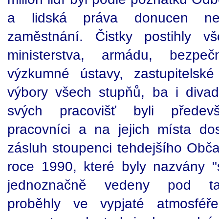
a lidská práva donucen ne
zaměstnání. Čistky postihly v
ministerstva, armádu, bezpeč
výzkumné ústavy, zastupitelsk
výbory všech stupňů, ba i divadl
svých pracovišť byli předev
pracovníci a na jejich místa dos
zásluh stoupenci tehdejšího Obča
roce 1990, které byly nazvány "
jednoznačně vedeny pod tak
proběhly ve vypjaté atmosfé