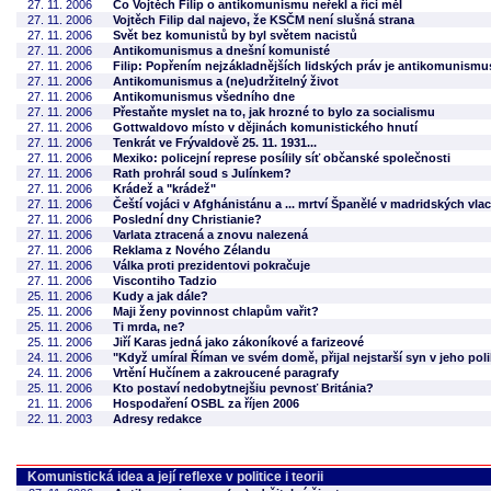
27. 11. 2006
Co Vojtěch Filip o antikomunismu neřekl a říci měl
27. 11. 2006
Vojtěch Filip dal najevo, že KSČM není slušná strana
27. 11. 2006
Svět bez komunistů by byl světem nacistů
27. 11. 2006
Antikomunismus a dnešní komunisté
27. 11. 2006
Filip: Popřením nejzákladnějších lidských práv je antikomunismu
27. 11. 2006
Antikomunismus a (ne)udržitelný život
27. 11. 2006
Antikomunismus všedního dne
27. 11. 2006
Přestaňte myslet na to, jak hrozné to bylo za socialismu
27. 11. 2006
Gottwaldovo místo v dějinách komunistického hnutí
27. 11. 2006
Tenkrát ve Frývaldově 25. 11. 1931...
27. 11. 2006
Mexiko: policejní represe posílily síť občanské společnosti
27. 11. 2006
Rath prohrál soud s Julínkem?
27. 11. 2006
Krádež a "krádež"
27. 11. 2006
Čeští vojáci v Afghánistánu a ... mrtví Španělé v madridských vla
27. 11. 2006
Poslední dny Christianie?
27. 11. 2006
Varlata ztracená a znovu nalezená
27. 11. 2006
Reklama z Nového Zélandu
27. 11. 2006
Válka proti prezidentovi pokračuje
27. 11. 2006
Viscontiho Tadzio
25. 11. 2006
Kudy a jak dále?
25. 11. 2006
Maji ženy povinnost chlapům vařit?
25. 11. 2006
Ti mrda, ne?
25. 11. 2006
Jiří Karas jedná jako zákoníkové a farizeové
24. 11. 2006
"Když umíral Říman ve svém domě, přijal nejstarší syn v jeho pol
24. 11. 2006
Vrtění Hučínem a zakroucené paragrafy
25. 11. 2006
Kto postaví nedobytnejšiu pevnosť Británia?
21. 11. 2006
Hospodaření OSBL za říjen 2006
22. 11. 2003
Adresy redakce
Komunistická idea a její reflexe v politice i teorii