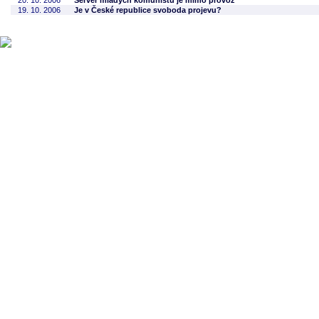
20. 10. 2006
Server mladých komunistů je mimo provoz
19. 10. 2006
Je v České republice svoboda projevu?