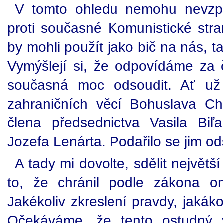
V tomto ohledu nemohu nevzp
proti současné Komunistické str
by mohli použít jako bič na nás, t
Vymýšlejí si, že odpovídáme za č
současná moc odsoudit. Ať už 
zahraničních věcí Bohuslava C
člena předsednictva Vasila Biľ
Jozefa Lenárta. Podařilo se jim o
A tady mi dovolte, sdělit největ
to, že chránil podle zákona o
Jakékoliv zkreslení pravdy, jakáko
Očekáváme, že tento ostudný v