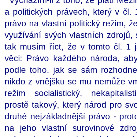
Vycházím-li z toho, že platí Mez
a politických právech, který v čl
právo na vlastní politický režim,
využívání svých vlastních zdrojů,
tak musím říct, že v tomto čl. 1
věci: Právo každého národa, aby
podle toho, jak se sám rozhodne s
nikdo z vnějšku se mu nemůže vměš
režim socialistický, nekapitalist
prostě takový, který národ pro sv
druhé nejzákladnější právo - proto
na jeho vlastní surovinové zdro