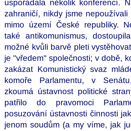
uspořádala několik konferencí. N
zahraničí, nikdy jsme nepoužívali 
mimo území České republiky. Ne
také antikomunismus, dostoupil
možné kvůli barvě pleti vystěhova
je "vředem" společnosti; v době, 
zakázat Komunistický svaz mlád
komoře Parlamentu, v Senátu,
zkoumá ústavnost politické stra
patřilo do pravomoci Parla
posuzování ústavnosti činnosti jaké
jenom soudům (a my víme, jak ju