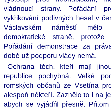
vládnoucí strany. Pořádání pr
vykřikování podivných hesel v č
Václavském náměstí mělo
demokratické straně, protože
Pořádání demonstrace za práv
době už podporu vlády nemá.
Ochrana těch, kteří mají jin
republice pochybná. Velké po
romských občanů ze Vsetína proj
alespoň někteří. Zaznělo to i na j
abych se vyjádřil přesně. Přitom