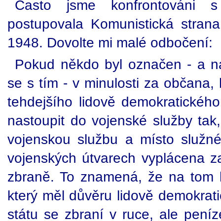
Často jsme konfrontováni 
postupovala Komunistická stran
1948. Dovolte mi malé odbočení:
Pokud někdo byl označen - a ná
se s tím - v minulosti za občana,
tehdejšího lidově demokratického
nastoupit do vojenské služby tak,
vojenskou službu a místo služn
vojenských útvarech vyplácena za
zbraně. To znamená, že na tom b
který měl důvěru lidově demokrati
státu se zbraní v ruce, ale peníz