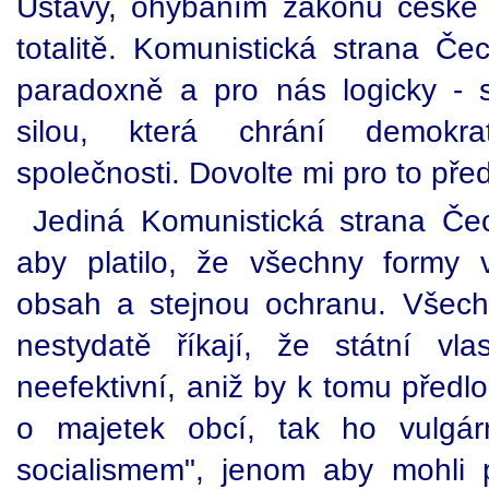
Ústavy, ohýbáním zákonů české 
totalitě. Komunistická strana 
paradoxně a pro nás logicky - se
silou, která chrání demokrat
společnosti. Dovolte mi pro to před
Jediná Komunistická strana Če
aby platilo, že všechny formy vl
obsah a stejnou ochranu. Všechny
nestydatě říkají, že státní vla
neefektivní, aniž by k tomu předlo
o majetek obcí, tak ho vulgár
socialismem", jenom aby mohli pr