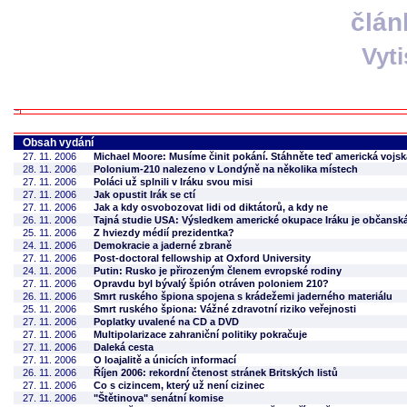
člán
Vyt
Obsah vydání
27. 11. 2006
Michael Moore: Musíme činit pokání. Stáhněte teď americká vojska
28. 11. 2006
Polonium-210 nalezeno v Londýně na několika místech
27. 11. 2006
Poláci už splnili v Iráku svou misi
27. 11. 2006
Jak opustit Irák se ctí
27. 11. 2006
Jak a kdy osvobozovat lidi od diktátorů, a kdy ne
26. 11. 2006
Tajná studie USA: Výsledkem americké okupace Iráku je občanská
25. 11. 2006
Z hviezdy médií prezidentka?
24. 11. 2006
Demokracie a jaderné zbraně
27. 11. 2006
Post-doctoral fellowship at Oxford University
24. 11. 2006
Putin: Rusko je přirozeným členem evropské rodiny
27. 11. 2006
Opravdu byl bývalý špión otráven poloniem 210?
26. 11. 2006
Smrt ruského špiona spojena s krádežemi jaderného materiálu
25. 11. 2006
Smrt ruského špiona: Vážné zdravotní riziko veřejnosti
27. 11. 2006
Poplatky uvalené na CD a DVD
27. 11. 2006
Multipolarizace zahraniční politiky pokračuje
27. 11. 2006
Daleká cesta
27. 11. 2006
O loajalitě a únicích informací
26. 11. 2006
Říjen 2006: rekordní čtenost stránek Britských listů
27. 11. 2006
Co s cizincem, který už není cizinec
27. 11. 2006
"Štětinova" senátní komise