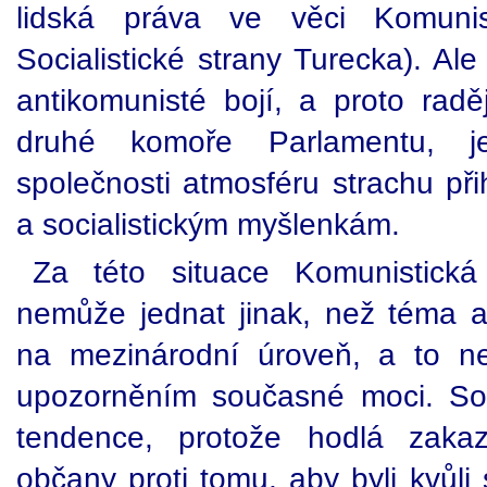
lidská práva ve věci Komunis
Socialistické strany Turecka). Al
antikomunisté bojí, a proto raděj
druhé komoře Parlamentu, j
společnosti atmosféru strachu při
a socialistickým myšlenkám.
Za této situace Komunistick
nemůže jednat jinak, než téma 
na mezinárodní úroveň, a to ne
upozorněním současné moci. So
tendence, protože hodlá zakaz
občany proti tomu, aby byli kvůli 