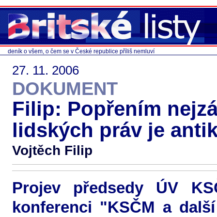
deník o všem, o čem se v České republice příliš nemluví
27. 11. 2006
DOKUMENT
Filip: Popřením nejz
lidských práv je an
Vojtěch Filip
Projev předsedy ÚV KS
konferenci "KSČM a další