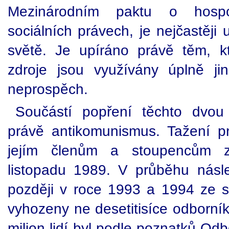
Mezinárodním paktu o hospo
sociálních právech, je nejčastěj
světě. Je upíráno právě těm, kte
zdroje jsou využívány úplně jin
neprospěch.
Součástí popření těchto dvou 
právě antikomunismus. Tažení pr
jejím členům a stoupencům z
listopadu 1989. V průběhu násle
později v roce 1993 a 1994 ze s
vyhozeny ne desetitisíce odborníků
milion lidí byl podle poznatků Odb