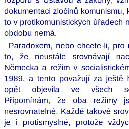
rozporu s Ústavou a zákony, vzni
dokumentaci zločinů komunismu, k
to v protikomunistických úřadech 
obdobu nemá.
Paradoxem, nebo chcete-li, pro n
to, že neustále srovnávají naci
Německa a režim v socialistick
1989, a tento považují za ještě 
opět objevila ve všech sdě
Připomínám, že oba režimy jso
nesrovnatelné. Každé takové srov
je i protismyslné, protože vždyc