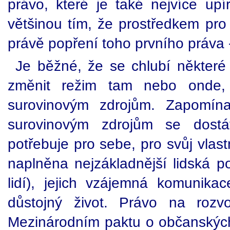
právo, které je také nejvíce upí
většinou tím, že prostředkem pro 
právě popření toho prvního práva -
Je běžné, že se chlubí některé
změnit režim tam nebo onde,
surovinovým zdrojům. Zapomína
surovinovým zdrojům se dostá
potřebuje pro sebe, pro svůj vlast
naplněna nejzákladnější lidská po
lidí), jejich vzájemná komunikac
důstojný život. Právo na rozv
Mezinárodním paktu o občanských 