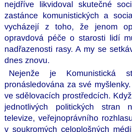
nejdříve likvidoval skutečné soci
zastánce komunistických a social
vycházejí z toho, že jenom opr
opravdová péče o starosti lidí m
nadřazenosti rasy. A my se set
dnes znovu.
Nejenže je Komunistická 
pronásledována za své myšlenky. 
ve sdělovacích prostředcích. Když
jednotlivých politických stran 
televize, veřejnoprávního rozhlas
v soukromých celoplošných médiíc