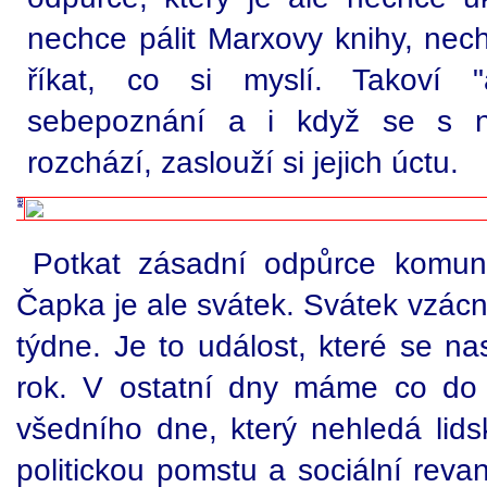
nechce pálit Marxovy knihy, nec
říkat, co si myslí. Takoví "
sebepoznání a i když se s n
rozchází, zaslouží si jejich úctu.
Potkat zásadní odpůrce komunis
Čapka je ale svátek. Svátek vzácn
týdne. Je to událost, které se n
rok. V ostatní dny máme co do
všedního dne, který nehledá lidsk
politickou pomstu a sociální re