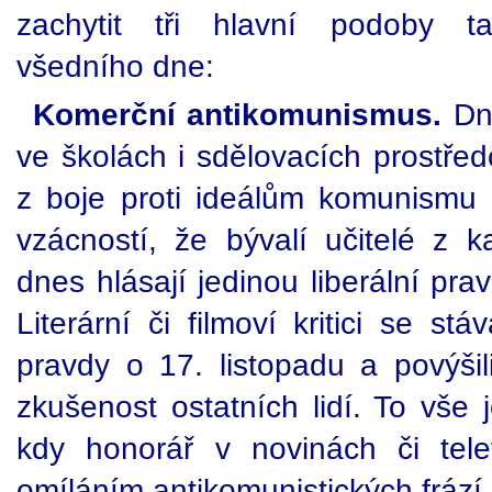
zachytit tři hlavní podoby t
všedního dne:
Komerční antikomunismus.
Dn
ve školách i sdělovacích prostředcí
z boje proti ideálům komunismu 
vzácností, že bývalí učitelé z k
dnes hlásají jedinou liberální pra
Literární či filmoví kritici se st
pravdy o 17. listopadu a povýši
zkušenost ostatních lidí. To vše 
kdy honorář v novinách či tele
omíláním antikomunistických frází.