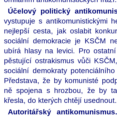
Účelový politický antikomuni
vystupuje s antikomunistickými he
nejlepší cesta, jak oslabit konku
sociální demokracie je KSČM nep
ubírá hlasy na levici. Pro ostatní
pěstující ostrakismus vůči KSČM,
sociální demokraty potenciálního 
Představa, že by komunisté podpo
ně spojena s hrozbou, že by tak
křesla, do kterých chtějí usednout.
Autoritářský antikomunismus