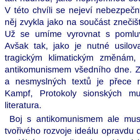
V této chvíli se nejeví nebezpečný
něj zvykla jako na součást znečiš
Už se umíme vyrovnat s pomluva
Avšak tak, jako je nutné usilov
tragickým klimatickým změnám,
antikomunismem všedního dne. 
a nesmyslných textů je přece n
Kampf, Protokoly sionských mu
literatura.
Boj s antikomunismem ale musí
tvořivého rozvoje ideálu opravdu 