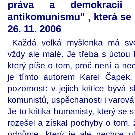
práva a demokracii 
antikomunismu" , která se 
26. 11. 2006
Každá velká myšlenka má své
vždy ale malé. Je třeba s úctou 
který píše o tom, proč není a ne
je tímto autorem Karel Čapek. 
pozornost: v jejich kritice bývá 
komunistů, uspěchanosti i varov
Je to kritika humanisty, který se
rozešel a získal pochyby o tom, 
odpůrce, který je ale nechce ukř