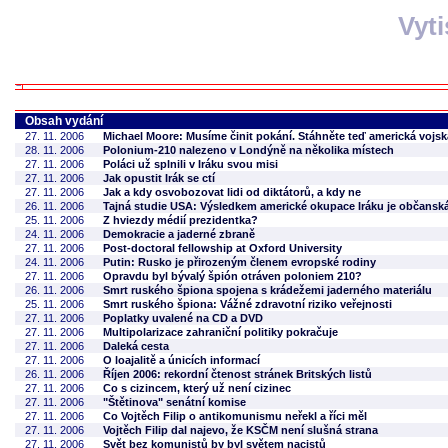
Vyt
Obsah vydání
27. 11. 2006
Michael Moore: Musíme činit pokání. Stáhněte teď americká vojska
28. 11. 2006
Polonium-210 nalezeno v Londýně na několika místech
27. 11. 2006
Poláci už splnili v Iráku svou misi
27. 11. 2006
Jak opustit Irák se ctí
27. 11. 2006
Jak a kdy osvobozovat lidi od diktátorů, a kdy ne
26. 11. 2006
Tajná studie USA: Výsledkem americké okupace Iráku je občanská
25. 11. 2006
Z hviezdy médií prezidentka?
24. 11. 2006
Demokracie a jaderné zbraně
27. 11. 2006
Post-doctoral fellowship at Oxford University
24. 11. 2006
Putin: Rusko je přirozeným členem evropské rodiny
27. 11. 2006
Opravdu byl bývalý špión otráven poloniem 210?
26. 11. 2006
Smrt ruského špiona spojena s krádežemi jaderného materiálu
25. 11. 2006
Smrt ruského špiona: Vážné zdravotní riziko veřejnosti
27. 11. 2006
Poplatky uvalené na CD a DVD
27. 11. 2006
Multipolarizace zahraniční politiky pokračuje
27. 11. 2006
Daleká cesta
27. 11. 2006
O loajalitě a únicích informací
26. 11. 2006
Říjen 2006: rekordní čtenost stránek Britských listů
27. 11. 2006
Co s cizincem, který už není cizinec
27. 11. 2006
"Štětinova" senátní komise
27. 11. 2006
Co Vojtěch Filip o antikomunismu neřekl a říci měl
27. 11. 2006
Vojtěch Filip dal najevo, že KSČM není slušná strana
27. 11. 2006
Svět bez komunistů by byl světem nacistů