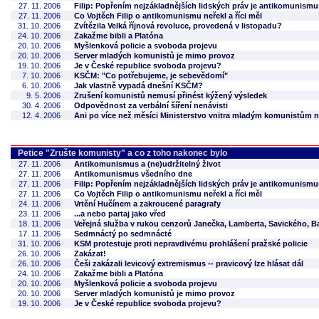
27. 11. 2006
Filip: Popřením nejzákladnějších lidských práv je antikomunismu
27. 11. 2006
Co Vojtěch Filip o antikomunismu neřekl a říci měl
31. 10. 2006
Zvítězila Velká říjnová revoluce, provedená v listopadu?
24. 10. 2006
Zakažme bibli a Platóna
20. 10. 2006
Myšlenková policie a svoboda projevu
20. 10. 2006
Server mladých komunistů je mimo provoz
19. 10. 2006
Je v České republice svoboda projevu?
7. 10. 2006
KSČM: "Co potřebujeme, je sebevědomí"
6. 10. 2006
Jak vlastně vypadá dnešní KSČM?
9. 5. 2006
Zrušení komunistů nemusí přinést kýžený výsledek
30. 4. 2006
Odpovědnost za verbální šíření nenávisti
12. 4. 2006
Ani po více než měsíci Ministerstvo vnitra mladým komunistům
Petice "Zrušte komunisty" a co z toho nakonec bylo
27. 11. 2006
Antikomunismus a (ne)udržitelný život
27. 11. 2006
Antikomunismus všedního dne
27. 11. 2006
Filip: Popřením nejzákladnějších lidských práv je antikomunismu
27. 11. 2006
Co Vojtěch Filip o antikomunismu neřekl a říci měl
24. 11. 2006
Vrtění Hučínem a zakroucené paragrafy
23. 11. 2006
...a nebo partaj jako vřed
18. 11. 2006
Veřejná služba v rukou cenzorů Janečka, Lamberta, Savického, B
17. 11. 2006
Sedmnáctý po sedmnácté
31. 10. 2006
KSM protestuje proti nepravdivému prohlášení pražské policie
26. 10. 2006
Zakázat!
26. 10. 2006
Češi zakázali levicový extremismus -- pravicový lze hlásat dál
24. 10. 2006
Zakažme bibli a Platóna
20. 10. 2006
Myšlenková policie a svoboda projevu
20. 10. 2006
Server mladých komunistů je mimo provoz
19. 10. 2006
Je v České republice svoboda projevu?