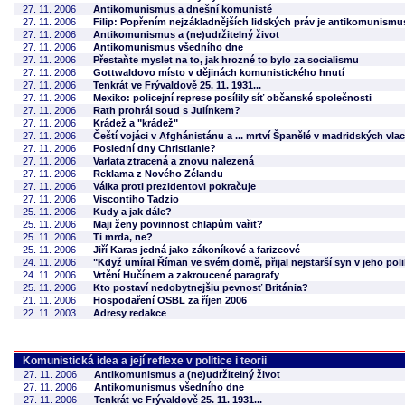
27. 11. 2006
Antikomunismus a dnešní komunisté
27. 11. 2006
Filip: Popřením nejzákladnějších lidských práv je antikomunismu
27. 11. 2006
Antikomunismus a (ne)udržitelný život
27. 11. 2006
Antikomunismus všedního dne
27. 11. 2006
Přestaňte myslet na to, jak hrozné to bylo za socialismu
27. 11. 2006
Gottwaldovo místo v dějinách komunistického hnutí
27. 11. 2006
Tenkrát ve Frývaldově 25. 11. 1931...
27. 11. 2006
Mexiko: policejní represe posílily síť občanské společnosti
27. 11. 2006
Rath prohrál soud s Julínkem?
27. 11. 2006
Krádež a "krádež"
27. 11. 2006
Čeští vojáci v Afghánistánu a ... mrtví Španělé v madridských vla
27. 11. 2006
Poslední dny Christianie?
27. 11. 2006
Varlata ztracená a znovu nalezená
27. 11. 2006
Reklama z Nového Zélandu
27. 11. 2006
Válka proti prezidentovi pokračuje
27. 11. 2006
Viscontiho Tadzio
25. 11. 2006
Kudy a jak dále?
25. 11. 2006
Maji ženy povinnost chlapům vařit?
25. 11. 2006
Ti mrda, ne?
25. 11. 2006
Jiří Karas jedná jako zákoníkové a farizeové
24. 11. 2006
"Když umíral Říman ve svém domě, přijal nejstarší syn v jeho pol
24. 11. 2006
Vrtění Hučínem a zakroucené paragrafy
25. 11. 2006
Kto postaví nedobytnejšiu pevnosť Británia?
21. 11. 2006
Hospodaření OSBL za říjen 2006
22. 11. 2003
Adresy redakce
Komunistická idea a její reflexe v politice i teorii
27. 11. 2006
Antikomunismus a (ne)udržitelný život
27. 11. 2006
Antikomunismus všedního dne
27. 11. 2006
Tenkrát ve Frývaldově 25. 11. 1931...