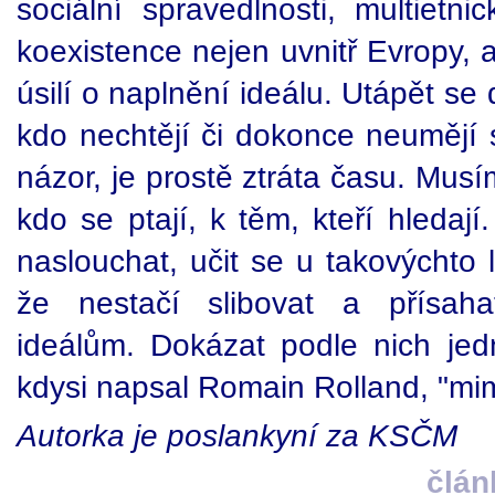
sociální spravedlnosti, multietni
koexistence nejen uvnitř Evropy, a
úsilí o naplnění ideálu. Utápět se
kdo nechtějí či dokonce neumějí sl
názor, je prostě ztráta času. Mus
kdo se ptají, k těm, kteří hledají
naslouchat, učit se u takovýchto 
že nestačí slibovat a přísaha
ideálům. Dokázat podle nich jedn
kdysi napsal Romain Rolland, "mim
Autorka je poslankyní za KSČM
člán