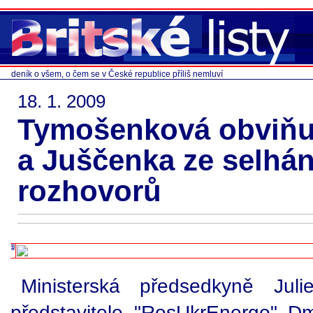
deník o všem, o čem se v České republice příliš nemluví
18. 1. 2009
Tymošenková obviňuj
a Juščenka ze selhá
rozhovorů
Ministerská předsedkyně Jul
představitele "RosUkrEnergo" Dm