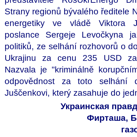
Strany regionů bývalého ředitele N
energetiky ve vládě Viktora J
poslance Sergeje Levočkyna ja
politiků, ze selhání rozhovorů o 
Ukrajinu za cenu 235 USD za t
Nazvala je "kriminálně korupčními
odpovědnost za toto selhání 
Juščenkovi, který zasahuje do jed
Украинская прав
Фирташа, Б
газ