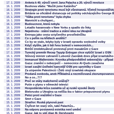
17. 1. 2009
Anketa k 40. výročí smrti Jana Palacha a 20. výročí revoluce
16. 1. 2009
Bushova vláda: "Mučili jsme Katáního"
16. 1. 2009
Strategie proti terorismu musí být všestranná. Včetně hospodářsk
16. 1. 2009
Británie se oficiálně distancuje od politiky odcházejícího George
15. 1. 2009
"Válka proti terorismu" byla chyba
16. 1. 2009
Mannichl a chuligani...
16. 1. 2009
Budoucnost, která nebyla
16. 1. 2009
Letadlo havarovalo v New Yorku a spadlo do řeky
16. 1. 2009
Nejednota - státní tradice a státní idea na Ukrajině
17. 1. 2009
Entropa jako cesta vztyčeného prostředníčku
16. 1. 2009
Co s peřím na křídlech andělů?
15. 1. 2009
Co by se stalo, kdyby byly v Izraeli opravdu svobodné volby
15. 1. 2009
Když slyšíte, jak ti lidi řvou bolestí v nemocnicích...
17. 1. 2009
Britští intelektuálové protestují proti masakrům v Gaze
17. 1. 2009
Turecký premiér Recep Tayyip Erdogan chce vylúčiť Izrael z OSN
16. 1. 2009
Stínový ministr zahraničí Lubomír Zaorálek dnes přijal izraelské
16. 1. 2009
Immanuel Wallerstein: Kronika předpověděné sebevraždy - případ 
15. 1. 2009
Gaza: zranění v nebezpečí -- nemocnice Al-Quds zasažena
15. 1. 2009
Izrael zasáhl ústřední kancelář OSN pro uprchlíky v Gaze
16. 1. 2009
Za utrpením Palestinců i Židů stojí izraelská okupace
16. 1. 2009
Prodaná svoboda, aneb Příkladná a nezmiňovaná zkorumpovanos
16. 1. 2009
No a co...?!?
16. 1. 2009
Proč se státy malicherně urážejí?
16. 1. 2009
Putin o plynu v německé televizi
16. 1. 2009
Hospodárska kríza zasiahla už aj ruské vysoké školy
16. 1. 2009
Bielorusko a Ukrajina sa nelíšia iba o faktor priepustnosti plynu
16. 1. 2009
Petici proti vraždění v Gaze
15. 1. 2009
Smrt v Gaze
15. 1. 2009
Stratfor: Ruská plynová past
15. 1. 2009
Čtyřicet let starý stín, také Palachův...
15. 1. 2009
Na odporu postavená estetika není umění
15. 1. 2009
Gaza: Jak to vidí Alan M. Dershowitz