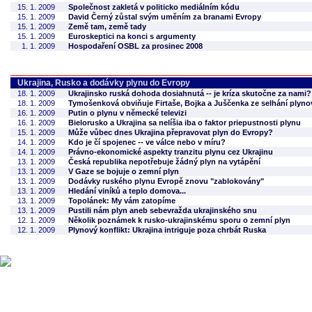
15. 1. 2009
Společnost zakletá v politicko mediálním kódu
15. 1. 2009
David Černý zůstal svým uměním za branami Evropy
15. 1. 2009
Země tam, země tady
15. 1. 2009
Euroskeptici na konci s argumenty
1. 1. 2009
Hospodaření OSBL za prosinec 2008
Ukrajina, Rusko a dodávky plynu do Evropy
18. 1. 2009
Ukrajinsko ruská dohoda dosiahnutá -- je kríza skutočne za nami?
18. 1. 2009
Tymošenková obviňuje Firtaše, Bojka a Juščenka ze selhání plyn
16. 1. 2009
Putin o plynu v německé televizi
16. 1. 2009
Bielorusko a Ukrajina sa nelíšia iba o faktor priepustnosti plynu
15. 1. 2009
Může vůbec dnes Ukrajina přepravovat plyn do Evropy?
14. 1. 2009
Kdo je čí spojenec -- ve válce nebo v míru?
14. 1. 2009
Právno-ekonomické aspekty tranzitu plynu cez Ukrajinu
13. 1. 2009
Česká republika nepotřebuje žádný plyn na vytápění
13. 1. 2009
V Gaze se bojuje o zemní plyn
13. 1. 2009
Dodávky ruského plynu Evropě znovu "zablokovány"
13. 1. 2009
Hledání viníků a teplo domova...
13. 1. 2009
Topolánek: My vám zatopíme
13. 1. 2009
Pustili nám plyn aneb sebevražda ukrajinského snu
12. 1. 2009
Několik poznámek k rusko-ukrajinskému sporu o zemní plyn
12. 1. 2009
Plynový konflikt: Ukrajina intriguje poza chrbát Ruska