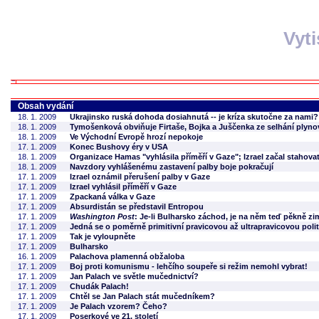
Vyt
Obsah vydání
18. 1. 2009
Ukrajinsko ruská dohoda dosiahnutá -- je kríza skutočne za nami?
18. 1. 2009
Tymošenková obviňuje Firtaše, Bojka a Juščenka ze selhání plyn
18. 1. 2009
Ve Východní Evropě hrozí nepokoje
17. 1. 2009
Konec Bushovy éry v USA
18. 1. 2009
Organizace Hamas "vyhlásila příměří v Gaze"; Izrael začal stahova
18. 1. 2009
Navzdory vyhlášenému zastavení palby boje pokračují
17. 1. 2009
Izrael oznámil přerušení palby v Gaze
17. 1. 2009
Izrael vyhlásil příměří v Gaze
17. 1. 2009
Zpackaná válka v Gaze
17. 1. 2009
Absurdistán se představil Entropou
17. 1. 2009
Washington Post
: Je-li Bulharsko záchod, je na něm teď pěkně zi
17. 1. 2009
Jedná se o poměrně primitivní pravicovou až ultrapravicovou pol
17. 1. 2009
Tak je vyloupněte
17. 1. 2009
Bulharsko
16. 1. 2009
Palachova plamenná obžaloba
17. 1. 2009
Boj proti komunismu - lehčího soupeře si režim nemohl vybrat!
17. 1. 2009
Jan Palach ve světle mučednictví?
17. 1. 2009
Chudák Palach!
17. 1. 2009
Chtěl se Jan Palach stát mučedníkem?
17. 1. 2009
Je Palach vzorem? Čeho?
17. 1. 2009
Poserkové ve 21. století