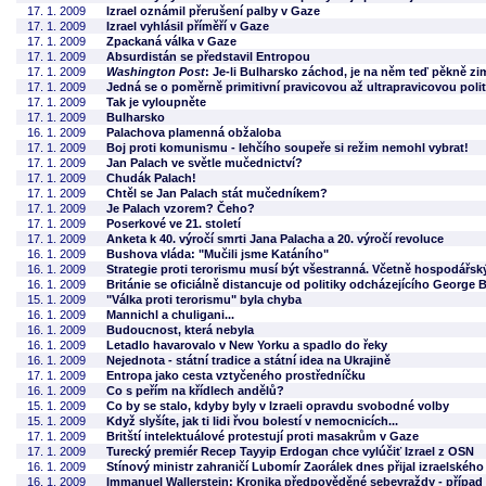
17. 1. 2009
Izrael oznámil přerušení palby v Gaze
17. 1. 2009
Izrael vyhlásil příměří v Gaze
17. 1. 2009
Zpackaná válka v Gaze
17. 1. 2009
Absurdistán se představil Entropou
17. 1. 2009
Washington Post
: Je-li Bulharsko záchod, je na něm teď pěkně zi
17. 1. 2009
Jedná se o poměrně primitivní pravicovou až ultrapravicovou pol
17. 1. 2009
Tak je vyloupněte
17. 1. 2009
Bulharsko
16. 1. 2009
Palachova plamenná obžaloba
17. 1. 2009
Boj proti komunismu - lehčího soupeře si režim nemohl vybrat!
17. 1. 2009
Jan Palach ve světle mučednictví?
17. 1. 2009
Chudák Palach!
17. 1. 2009
Chtěl se Jan Palach stát mučedníkem?
17. 1. 2009
Je Palach vzorem? Čeho?
17. 1. 2009
Poserkové ve 21. století
17. 1. 2009
Anketa k 40. výročí smrti Jana Palacha a 20. výročí revoluce
16. 1. 2009
Bushova vláda: "Mučili jsme Katáního"
16. 1. 2009
Strategie proti terorismu musí být všestranná. Včetně hospodářsk
16. 1. 2009
Británie se oficiálně distancuje od politiky odcházejícího George
15. 1. 2009
"Válka proti terorismu" byla chyba
16. 1. 2009
Mannichl a chuligani...
16. 1. 2009
Budoucnost, která nebyla
16. 1. 2009
Letadlo havarovalo v New Yorku a spadlo do řeky
16. 1. 2009
Nejednota - státní tradice a státní idea na Ukrajině
17. 1. 2009
Entropa jako cesta vztyčeného prostředníčku
16. 1. 2009
Co s peřím na křídlech andělů?
15. 1. 2009
Co by se stalo, kdyby byly v Izraeli opravdu svobodné volby
15. 1. 2009
Když slyšíte, jak ti lidi řvou bolestí v nemocnicích...
17. 1. 2009
Britští intelektuálové protestují proti masakrům v Gaze
17. 1. 2009
Turecký premiér Recep Tayyip Erdogan chce vylúčiť Izrael z OSN
16. 1. 2009
Stínový ministr zahraničí Lubomír Zaorálek dnes přijal izraelské
16. 1. 2009
Immanuel Wallerstein: Kronika předpověděné sebevraždy - případ 