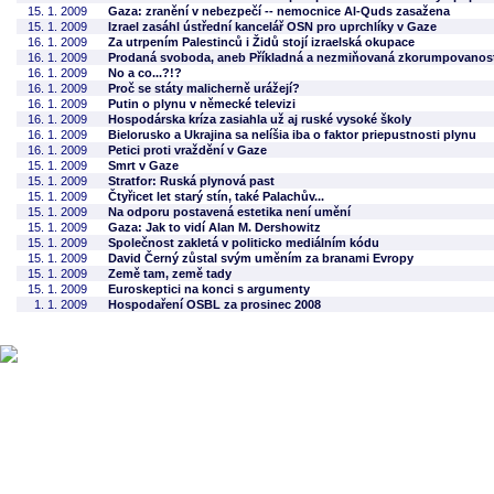
15. 1. 2009
Gaza: zranění v nebezpečí -- nemocnice Al-Quds zasažena
15. 1. 2009
Izrael zasáhl ústřední kancelář OSN pro uprchlíky v Gaze
16. 1. 2009
Za utrpením Palestinců i Židů stojí izraelská okupace
16. 1. 2009
Prodaná svoboda, aneb Příkladná a nezmiňovaná zkorumpovanos
16. 1. 2009
No a co...?!?
16. 1. 2009
Proč se státy malicherně urážejí?
16. 1. 2009
Putin o plynu v německé televizi
16. 1. 2009
Hospodárska kríza zasiahla už aj ruské vysoké školy
16. 1. 2009
Bielorusko a Ukrajina sa nelíšia iba o faktor priepustnosti plynu
16. 1. 2009
Petici proti vraždění v Gaze
15. 1. 2009
Smrt v Gaze
15. 1. 2009
Stratfor: Ruská plynová past
15. 1. 2009
Čtyřicet let starý stín, také Palachův...
15. 1. 2009
Na odporu postavená estetika není umění
15. 1. 2009
Gaza: Jak to vidí Alan M. Dershowitz
15. 1. 2009
Společnost zakletá v politicko mediálním kódu
15. 1. 2009
David Černý zůstal svým uměním za branami Evropy
15. 1. 2009
Země tam, země tady
15. 1. 2009
Euroskeptici na konci s argumenty
1. 1. 2009
Hospodaření OSBL za prosinec 2008