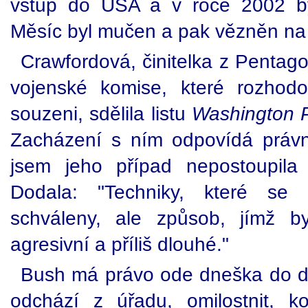
vstup do USA a v roce 2002 by
Měsíc byl mučen a pak vězněn na
Crawfordová, činitelka z Pentago
vojenské komise, které rozhodo
souzeni, sdělila listu
Washington 
Zacházení s ním odpovídá právní
jsem jeho případ nepostoupila 
Dodala: "Techniky, které se 
schváleny, ale způsob, jímž byl
agresivní a příliš dlouhé."
Bush má právo ode dneška do do
odchází z úřadu, omilostnit, k