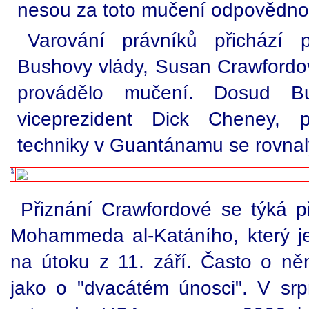
nesou za toto mučení odpovědno
Varování právníků přichází 
Bushovy vlády, Susan Crawfordov
provádělo mučení. Dosud B
viceprezident Dick Cheney, p
techniky v Guantánamu se rovnal
Přiznání Crawfordové se týká 
Mohammeda al-Katáního, který je
na útoku z 11. září. Často o ně
jako o "dvacátém únosci". V sr