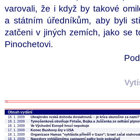
varovali, že i když by takové omil
a státním úředníkům, aby byli st
zatčeni v jiných zemích, jako se 
Pinochetovi.
Pod
Vyt
Obsah vydání
18. 1. 2009
Ukrajinsko ruská dohoda dosiahnutá -- je kríza skutočne za nami?
18. 1. 2009
Tymošenková obviňuje Firtaše, Bojka a Juščenka ze selhání plyn
18. 1. 2009
Ve Východní Evropě hrozí nepokoje
17. 1. 2009
Konec Bushovy éry v USA
18. 1. 2009
Organizace Hamas "vyhlásila příměří v Gaze"; Izrael začal stahova
18. 1. 2009
Navzdory vyhlášenému zastavení palby boje pokračují