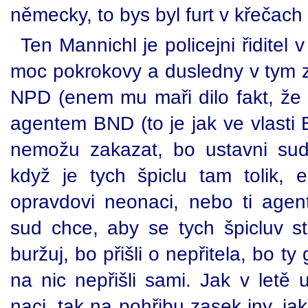
německy, to bys byl furt v křečach 
Ten Mannichl je policejni řiditel
moc pokrokovy a dusledny v tym 
NPD (enem mu maři dilo fakt, že 
agentem BND (to je jak ve vlasti 
nemožu zakazat, bo ustavni sud
když je tych špiclu tam tolik, es
opravdovi neonaci, nebo ti agent
sud chce, aby se tych špicluv s
buržuj, bo přišli o nepřitela, bo t
na nic nepřišli sami. Jak v letě
naci, tak na pohřibu zasek iny, jak