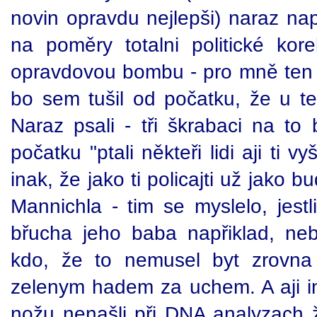
novin opravdu nejlepši) naraz nap
na poměry totalni politické kore
opravdovou bombu - pro mně ten
bo sem tušil od počatku, že u te
Naraz psali - tři škrabaci na to
počatku "ptali někteři lidi aji ti vy
inak, že jako ti policajti už jako b
Mannichla - tim se myslelo, jest
břucha jeho baba napřiklad, neb
kdo, že to nemusel byt zrovna
zelenym hadem za uchem. A aji ine
nožu nenašli při DNA analyzach ž