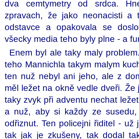
dva cemtymetry od srdca. Hn
zpravach, že jako neonacisti a t
odstavce a opakovala se doslo
všecky media teho byly plne - a fu
Enem byl ale taky maly problem.
teho Mannichla takym malym kuc
ten nuž nebyl ani jeho, ale z do
měl ležet na okně vedle dveři. Že
taky zvyk při adventu nechat leže
a nuž, aby si každy ze susedu
odřiznut. Ten policejni řiditel - u
tak jak je zkušeny, tak dodal ta