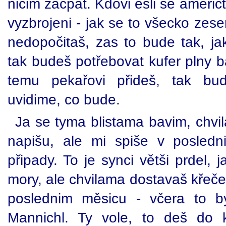
ničim zacpat. Kdovi esli se američt
vyzbrojeni - jak se to všecko zese
nedopočitaš, zas to bude tak, jak
tak budeš potřebovat kufer plny b
temu pekařovi přideš, tak bu
uvidime, co bude.
Ja se tyma blistama bavim, chvil
napišu, ale mi spiše v posled
připady. To je synci větši prdel, j
mory, ale chvilama dostavaš křeče 
poslednim měsicu - včera to b
Mannichl. Ty vole, to deš do 