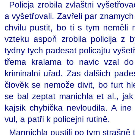
Policja zrobila zvlaštni vyšetřova
a vyšetřovali. Zavřeli par znamych
chvilu pustit, bo ti s tym neměli
vzteku aspoň zrobila policija z b
tydny tych padesat policajtu vyšet
třema kralama to navic vzal d
kriminalni uřad. Zas dalšich pade
člověk se nemože divit, bo furt h
se bal zeptat manichla et al., jak
kajsik chybička nevloudila. A ine
vul, a patři k policejni rutině.
Mannichla pustili po tym strašně 