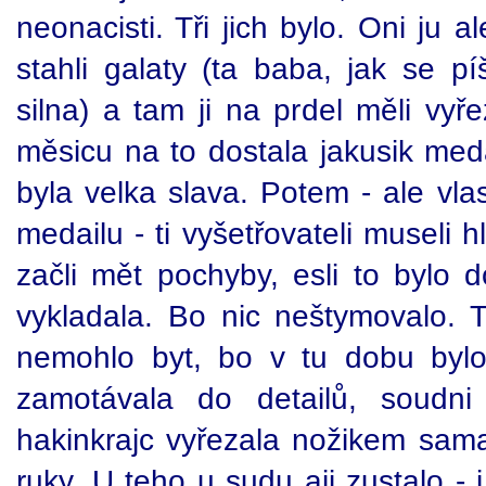
neonacisti. Tři jich bylo. Oni ju a
stahli galaty (ta baba, jak se p
silna) a tam ji na prdel měli vyř
měsicu na to dostala jakusik med
byla velka slava. Potem - ale vla
medailu - ti vyšetřovateli museli hl
začli mět pochyby, esli to bylo 
vykladala. Bo nic neštymovalo.
nemohlo byt, bo v tu dobu byl
zamotávala do detailů, soudni 
hakinkrajc vyřezala nožikem sama
ruky. U teho u sudu aji zustalo - 