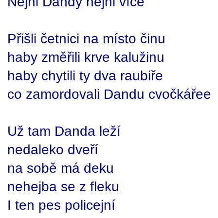
Nejni Dandy nejni více
Přišli četnici na místo činu
haby změřili krve kalužinu
haby chytili ty dva raubiře
co zamordovali Dandu cvočkářee
Už tam Danda leží
nedaleko dveří
na sobě má deku
nehejba se z fleku
I ten pes policejní