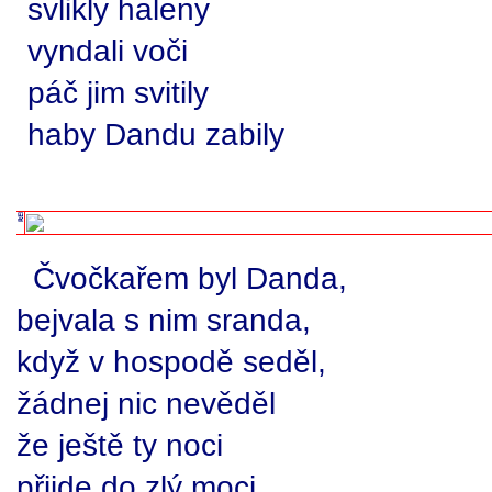
svlikly haleny
vyndali voči
páč jim svitily
haby Dandu zabily
Čvočkařem byl Danda,
bejvala s nim sranda,
když v hospodě seděl,
žádnej nic nevěděl
že ještě ty noci
přijde do zlý moci