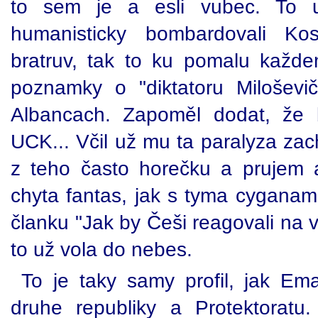
to sem je a esli vubec. To u
humanisticky bombardovali Ko
bratruv, tak to ku pomalu každem
poznamky o "diktatoru Miloševi
Albancach. Zapoměl dodat, že 
UCK... Včil už mu ta paralyza zach
z teho často horečku a prujem 
chyta fantas, jak s tyma cyganama
članku "Jak by Češi reagovali na 
to už vola do nebes.
To je taky samy profil, jak Em
druhe republiky a Protektoratu