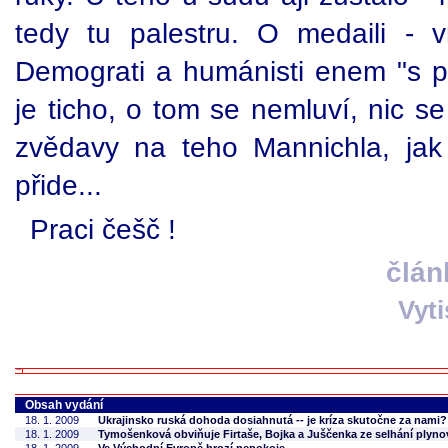
tedy tu palestru. O medaili - v
Demograti a humánisti enem "s pol
je ticho, o tom se nemluví, nic s
zvědavy na teho Mannichla, jak
přide...
Praci češč !
člán
Vyt
Obsah vydání
18. 1. 2009
Ukrajinsko ruská dohoda dosiahnutá -- je kríza skutočne za nami?
18. 1. 2009
Tymošenková obviňuje Firtaše, Bojka a Juščenka ze selhání plyn