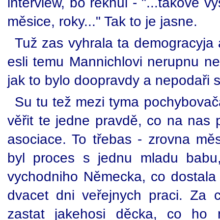
interview, bo řeknul - "...takove v
měsice, roky..." Tak to je jasne.
Tuž zas vyhrala ta demogracyja 
esli temu Mannichlovi nerupnu ne
jak to bylo doopravdy a nepodaři se
Su tu tež mezi tyma pochybovač
věřit te jedne pravdě, co na nas 
asociace. To třebas - zrovna mě
byl proces s jednu mladu babu,
vychodniho Německa, co dostala p
dvacet dni veřejnych praci. Za
zastat jakehosi děcka, co ho m