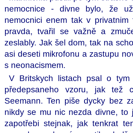
nemocnice - divne bylo, že u
nemocnici enem tak v privatnim t
pravda, tvařil se važně a zmuč
zeslably. Jak šel dom, tak na sc
asi deseti mikrofonu a zastupu no
s neonacismem.
V Britskych listach psal o tym
předepsaneho vzoru, jak tež c
Seemann. Ten piše dycky bez zav
nikdy se mu nic nezda divne, to 
zapotřebi stejnak, jak tenkrat te