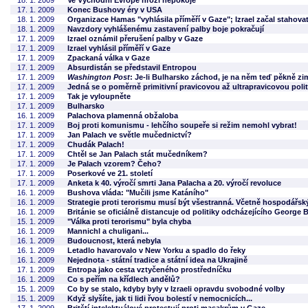
18. 1. 2009
Ve Východní Evropě hrozí nepokoje
17. 1. 2009
Konec Bushovy éry v USA
18. 1. 2009
Organizace Hamas "vyhlásila příměří v Gaze"; Izrael začal stahova
18. 1. 2009
Navzdory vyhlášenému zastavení palby boje pokračují
17. 1. 2009
Izrael oznámil přerušení palby v Gaze
17. 1. 2009
Izrael vyhlásil příměří v Gaze
17. 1. 2009
Zpackaná válka v Gaze
17. 1. 2009
Absurdistán se představil Entropou
17. 1. 2009
Washington Post
: Je-li Bulharsko záchod, je na něm teď pěkně zi
17. 1. 2009
Jedná se o poměrně primitivní pravicovou až ultrapravicovou pol
17. 1. 2009
Tak je vyloupněte
17. 1. 2009
Bulharsko
16. 1. 2009
Palachova plamenná obžaloba
17. 1. 2009
Boj proti komunismu - lehčího soupeře si režim nemohl vybrat!
17. 1. 2009
Jan Palach ve světle mučednictví?
17. 1. 2009
Chudák Palach!
17. 1. 2009
Chtěl se Jan Palach stát mučedníkem?
17. 1. 2009
Je Palach vzorem? Čeho?
17. 1. 2009
Poserkové ve 21. století
17. 1. 2009
Anketa k 40. výročí smrti Jana Palacha a 20. výročí revoluce
16. 1. 2009
Bushova vláda: "Mučili jsme Katáního"
16. 1. 2009
Strategie proti terorismu musí být všestranná. Včetně hospodářsk
16. 1. 2009
Británie se oficiálně distancuje od politiky odcházejícího George
15. 1. 2009
"Válka proti terorismu" byla chyba
16. 1. 2009
Mannichl a chuligani...
16. 1. 2009
Budoucnost, která nebyla
16. 1. 2009
Letadlo havarovalo v New Yorku a spadlo do řeky
16. 1. 2009
Nejednota - státní tradice a státní idea na Ukrajině
17. 1. 2009
Entropa jako cesta vztyčeného prostředníčku
16. 1. 2009
Co s peřím na křídlech andělů?
15. 1. 2009
Co by se stalo, kdyby byly v Izraeli opravdu svobodné volby
15. 1. 2009
Když slyšíte, jak ti lidi řvou bolestí v nemocnicích...