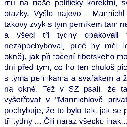
mu na naše politicky korektni,
otazky. Vyšlo najevo - Mannich
takovy zvyk s tym pernikem tam nen
a všeci tři tydny opakovali
nezapochyboval, proč by měl l
okně), jak při točení tibetskeho m
dni před tym, co ho ten chuloš pic
s tyma pernikama a svařakem a 
na okně. Tež v SZ psali, že t
vyšetřovat v "Mannichlově privat
pochybuje, že to bylo tak, jak se 
tři tydny ... Čili naraz všecko inak..