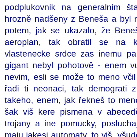
podplukovnik na generalnim št
hrozně nadšeny z Beneša a byl 
potem, jak se ukazalo, že Ben
aeroplan, tak obratil se na 
vlastenecke srdce zas inemu pa
gigant nebyl pohotově - enem vud
nevim, esli se može to meno včil 
řadi ti neonaci, tak demograti 
takeho, enem, jak řekneš to meno
šak viš kere pismena v abecedě
trojany a ine pomucky, posluchaj
maju jakesi automaty, to viš, všud