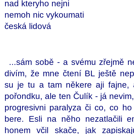
nad kteryho nejni
nemoh nic vykoumati
česká lidová
...sám sobě - a svému zřejmě 
divím, že mne čtení BL ještě nepo
su je tu a tam někere aji fajne,
pořondku, ale ten Čulík - já nevim,
progresivni paralyza či co, co h
bere. Esli na něho nezatlačili e
honem včil skače, jak zapiska