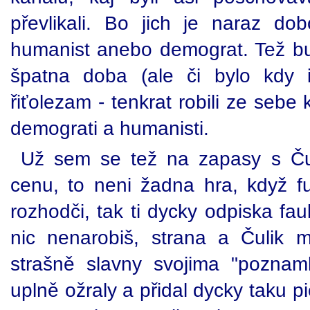
převlikali. Bo jich je naraz do
humanist anebo demograt. Tež b
špatna doba (ale či bylo kdy 
řiťolezam - tenkrat robili ze sebe 
demograti a humanisti.
Už sem se tež na zapasy s Ču
cenu, to neni žadna hra, když fu
rozhodči, tak ti dycky odpiska fau
nic nenarobiš, strana a Čulik 
strašně slavny svojima "poznamk
uplně ožraly a přidal dycky taku pi