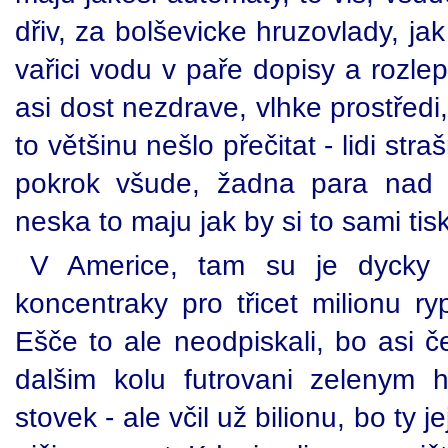
dřiv, za bolševicke hruzovlady, j
vařici vodu v paře dopisy a rozlepo
asi dost nezdrave, vlhke prostředi, z
to většinu nešlo přečitat - lidi str
pokrok všude, žadna para nad 
neska to maju jak by si to sami tisk
V Americe, tam su je dycky 
koncentraky pro třicet milionu ry
Ešče to ale neodpiskali, bo asi č
dalšim kolu futrovani zelenym
stovek - ale včil už bilionu, bo ty