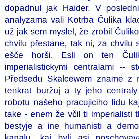
dopadnul jak Haider. V posledn
analyzama vali Kotrba Čulika kla
už jak sem myslel, že zrobil Čulik
chvilu přestane, tak ni, za chvil
ešče horši. Esli on ten Čuli
imperialistickymi centralami -
Předsedu Skalcewem zname z na
tenkrat buržuj a ty jeho centraly
robotu našeho pracujiciho lidu k
take - enem že včil ti imperialisti
bestyje a ine humanisti a demog
kanalu, kaj byli asi poschov