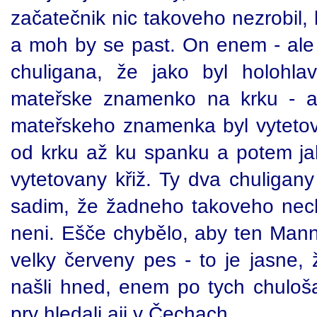
začatečnik nic takoveho nezrobil, 
a moh by se past. On enem - ale 
chuligana, že jako byl holohl
mateřske znamenko na krku - a
mateřskeho znamenka byl vyteto
od krku až ku spanku a potem jak
vytetovany křiž. Ty dva chuligany
sadim, že žadneho takoveho nec
neni. Ešče chybělo, aby ten Manni
velky červeny pes - to je jasne,
našli hned, enem po tych chuloš
pry hledali aji v Čechach.