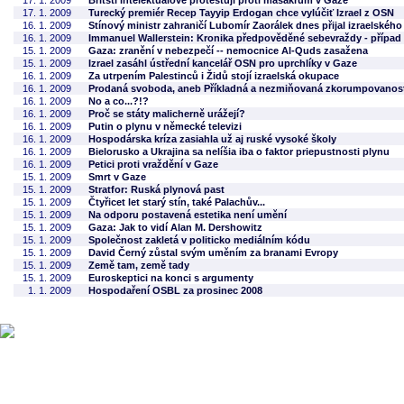
17. 1. 2009
Britští intelektuálové protestují proti masakrům v Gaze
17. 1. 2009
Turecký premiér Recep Tayyip Erdogan chce vylúčiť Izrael z OSN
16. 1. 2009
Stínový ministr zahraničí Lubomír Zaorálek dnes přijal izraelské
16. 1. 2009
Immanuel Wallerstein: Kronika předpověděné sebevraždy - případ 
15. 1. 2009
Gaza: zranění v nebezpečí -- nemocnice Al-Quds zasažena
15. 1. 2009
Izrael zasáhl ústřední kancelář OSN pro uprchlíky v Gaze
16. 1. 2009
Za utrpením Palestinců i Židů stojí izraelská okupace
16. 1. 2009
Prodaná svoboda, aneb Příkladná a nezmiňovaná zkorumpovanos
16. 1. 2009
No a co...?!?
16. 1. 2009
Proč se státy malicherně urážejí?
16. 1. 2009
Putin o plynu v německé televizi
16. 1. 2009
Hospodárska kríza zasiahla už aj ruské vysoké školy
16. 1. 2009
Bielorusko a Ukrajina sa nelíšia iba o faktor priepustnosti plynu
16. 1. 2009
Petici proti vraždění v Gaze
15. 1. 2009
Smrt v Gaze
15. 1. 2009
Stratfor: Ruská plynová past
15. 1. 2009
Čtyřicet let starý stín, také Palachův...
15. 1. 2009
Na odporu postavená estetika není umění
15. 1. 2009
Gaza: Jak to vidí Alan M. Dershowitz
15. 1. 2009
Společnost zakletá v politicko mediálním kódu
15. 1. 2009
David Černý zůstal svým uměním za branami Evropy
15. 1. 2009
Země tam, země tady
15. 1. 2009
Euroskeptici na konci s argumenty
1. 1. 2009
Hospodaření OSBL za prosinec 2008