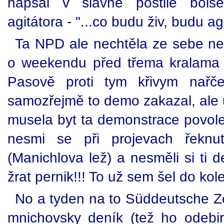
napsal v slavné postile bolš
agitátora - "...co budu živ, budu ag
Ta NPD ale nechtěla ze sebe nec
o weekendu před třema kralama 
Pasově proti tym křivym nařče
samozřejmě to demo zakazal, ale u
musela byt ta demonstrace povole
nesmi se při projevach řeknu
(Manichlova lež) a nesměli si ti 
žrat pernik!!! To už sem šel do kole
No a tyden na to Süddeutsche Zei
mnichovsky deník (tež ho odebi