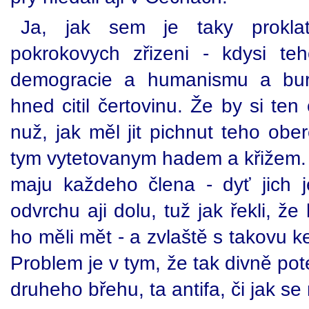
Ja, jak sem je taky proklat
pokrokovych zřizeni - kdysi te
demogracie a humanismu a bur
hned citil čertovinu. Že by si ten
nuž, jak měl jit pichnut teho obe
tym vytetovanym hadem a křižem. 
maju každeho člena - dyť jich
odvrchu aji dolu, tuž jak řekli, ž
ho měli mět - a zvlaště s takovu k
Problem je v tym, že tak divně pote
druheho břehu, ta antifa, či jak se