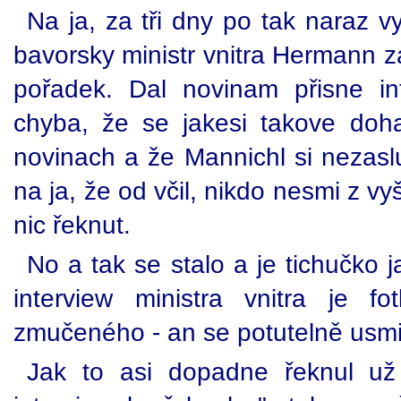
Na ja, za tři dny po tak naraz v
bavorsky ministr vnitra Hermann zas
pořadek. Dal novinam přisne int
chyba, že se jakesi takove doh
novinach a že Mannichl si nezaslu
na ja, že od včil, nikdo nesmi z vy
nic řeknut.
No a tak se stalo a je tichučko 
interview ministra vnitra je fo
zmučeného - an se potutelně usmi
Jak to asi dopadne řeknul u