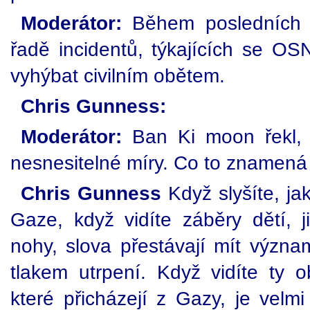
Moderátor:
Během posledních č
řadě incidentů, týkajících se OSN
vyhýbat civilním obětem.
Chris Gunness:
Moderátor:
Ban Ki moon řekl, ž
nesnesitelné míry. Co to znamená
Chris Gunness
Když slyšíte, ja
Gaze, když vidíte záběry dětí,
nohy, slova přestávají mít význa
tlakem utrpení. Když vidíte ty ob
které přicházejí z Gazy, je velm