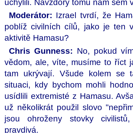
uchýlili. Navzdory tomu nám sem vyst
Moderátor:
Izrael tvrdí, že Ham
poblíž civilních cílů, jako je ten
aktivitě Hamasu?
Chris Gunness:
No, pokud vím
vědom, ale, víte, musíme to říct 
tam ukrývají. Všude kolem se 
situaci, kdy bychom mohli hodnot
usídlili extremisté z Hamasu. Av
už několikrát použil slovo "nepři
jsou ohroženy stovky civilistů
pravdivá.