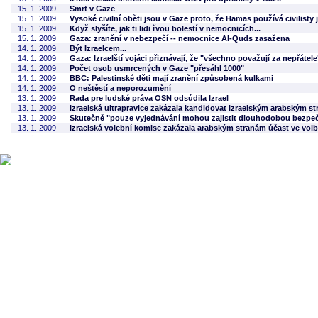
15. 1. 2009
Smrt v Gaze
15. 1. 2009
Vysoké civilní oběti jsou v Gaze proto, že Hamas používá civilisty j
15. 1. 2009
Když slyšíte, jak ti lidi řvou bolestí v nemocnicích...
15. 1. 2009
Gaza: zranění v nebezpečí -- nemocnice Al-Quds zasažena
14. 1. 2009
Být Izraelcem...
14. 1. 2009
Gaza: Izraelští vojáci přiznávají, že "všechno považují za nepřátele
14. 1. 2009
Počet osob usmrcených v Gaze "přesáhl 1000"
14. 1. 2009
BBC: Palestinské děti mají zranění způsobená kulkami
14. 1. 2009
O neštěstí a neporozumění
13. 1. 2009
Rada pre ludské práva OSN odsúdila Izrael
13. 1. 2009
Izraelská ultrapravice zakázala kandidovat izraelským arabským s
13. 1. 2009
Skutečně "pouze vyjednávání mohou zajistit dlouhodobou bezpe
13. 1. 2009
Izraelská volební komise zakázala arabským stranám účast ve vol