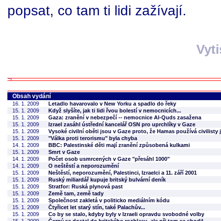
popsat, co tam ti lidi zažívají.
Vyt
Obsah vydání
16. 1. 2009
Letadlo havarovalo v New Yorku a spadlo do řeky
15. 1. 2009
Když slyšíte, jak ti lidi řvou bolestí v nemocnicích...
15. 1. 2009
Gaza: zranění v nebezpečí -- nemocnice Al-Quds zasažena
15. 1. 2009
Izrael zasáhl ústřední kancelář OSN pro uprchlíky v Gaze
15. 1. 2009
Vysoké civilní oběti jsou v Gaze proto, že Hamas používá civilisty j
15. 1. 2009
"Válka proti terorismu" byla chyba
14. 1. 2009
BBC: Palestinské děti mají zranění způsobená kulkami
15. 1. 2009
Smrt v Gaze
14. 1. 2009
Počet osob usmrcených v Gaze "přesáhl 1000"
14. 1. 2009
O neštěstí a neporozumění
15. 1. 2009
Neštěstí, neporozumění, Palestinci, Izraelci a 11. září 2001
15. 1. 2009
Ruský miliardář kupuje britský bulvární deník
15. 1. 2009
Stratfor: Ruská plynová past
15. 1. 2009
Země tam, země tady
15. 1. 2009
Společnost zakletá v politicko mediálním kódu
15. 1. 2009
Čtyřicet let starý stín, také Palachův...
15. 1. 2009
Co by se stalo, kdyby byly v Izraeli opravdu svobodné volby