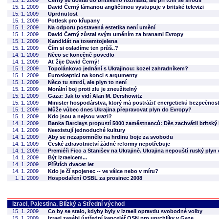
15. 1. 2009
Černý se dostal do britského rozhlasu, ale při tom se shodil
15. 1. 2009
David Černý lámanou angličtinou vystupuje v britské televizi
15. 1. 2009
Uprdnutost
15. 1. 2009
Potlesk pro křupany
15. 1. 2009
Na odporu postavená estetika není umění
15. 1. 2009
David Černý zůstal svým uměním za branami Evropy
15. 1. 2009
Kandidát na tosemtojelena
15. 1. 2009
Čím si osladíme ten průš..?
14. 1. 2009
Něco se konečně povedlo
14. 1. 2009
Ať žije David Černý!
15. 1. 2009
Topolánkovo jednání s Ukrajinou: kozel zahradníkem?
15. 1. 2009
Euroskeptici na konci s argumenty
15. 1. 2009
Něco tu smrdí, ale plyn to není
15. 1. 2009
Morální boj proti zlu je zneužitelný
15. 1. 2009
Gaza: Jak to vidí Alan M. Dershowitz
15. 1. 2009
Minister hospodárstva, ktorý má postrážiť energetickú bezpečnosť 
15. 1. 2009
Může vůbec dnes Ukrajina přepravovat plyn do Evropy?
15. 1. 2009
Kdo jsou a nejsou vrazi?
14. 1. 2009
Banka Barclays propustí 5000 zaměstnanců: Děs zachvátil britský
14. 1. 2009
Neexistují jednoduché kultury
14. 1. 2009
Aby se nezapomnělo na hrdinu boje za svobodu
14. 1. 2009
České zdravotnictví žádné reformy nepotřebuje
14. 1. 2009
Premiéři Fico a Stanišev na Ukrajině. Ukrajina nepouští ruský plyn
14. 1. 2009
Být Izraelcem...
14. 1. 2009
Příštích dvacet let
14. 1. 2009
Kdo je čí spojenec -- ve válce nebo v míru?
1. 1. 2009
Hospodaření OSBL za prosinec 2008
Izrael, Palestina, Blízký a Střední východ
15. 1. 2009
Co by se stalo, kdyby byly v Izraeli opravdu svobodné volby
15. 1. 2009
Izrael zasáhl ústřední kancelář OSN pro uprchlíky v Gaze