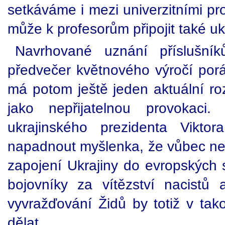
setkáváme i mezi univerzitními pr
může k profesorům připojit také uk
Navrhované uznání příslušní
předvečer květnového výročí por
má potom ještě jeden aktuální r
jako nepřijatelnou provokaci.
ukrajinského prezidenta Vikto
napadnout myšlenka, že vůbec n
zapojení Ukrajiny do evropských st
bojovníky za vítězství nacistů
vyvražďování Židů by totiž v tak
dělat.