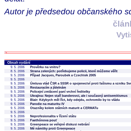
Autor je předsedou občanského sd
člán
Vyt
Obsah vydání
9. 5. 2006
Prověrku na vnitru?
8. 5. 2006
Strana zelených: potřebujeme policii, které můžeme věřit
9. 5. 2006
Případ Jacques, Paroubek a Czechtek 2005
9. 5. 2006
9. 5. 2006
Úmluva vlád ČSR a SSSR o spojenectví proti fašismu a vzniku 
9. 5. 2006
Restauracím a jídelnám
9. 5. 2006
Policejní zmlácení paní vrchní ředitelky
9. 5. 2006
Ukrajina: Nejen staří banderovci, ale i současný antisemitismus
9. 5. 2006
Blair: Kdybych měl říct, kdy odejdu, ochromilo by to vládu
9. 5. 2006
Parodie na maturitu IV
9. 5. 2006
Otazníky kolem státních maturit a CERMATu
9. 5. 2006
9. 5. 2006
Neprofesionalita v řízení státu
9. 5. 2006
Faethónova pouť
9. 5. 2006
Greenpeace se veřejné diskusi nebrání
9. 5. 2006
Mé námitky proti Greenpeace