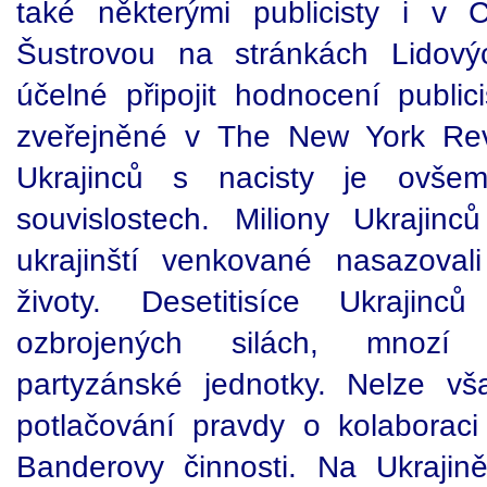
také některými publicisty i v 
Šustrovou na stránkách Lidový
účelné připojit hodnocení publ
zveřejněné v The New York Rev
Ukrajinců s nacisty je ovšem
souvislostech. Miliony Ukrajinců
ukrajinští venkované nasazova
životy. Desetitisíce Ukrajinc
ozbrojených silách, mnozí vy
partyzánské jednotky. Nelze vš
potlačování pravdy o kolaboraci 
Banderovy činnosti. Na Ukraji