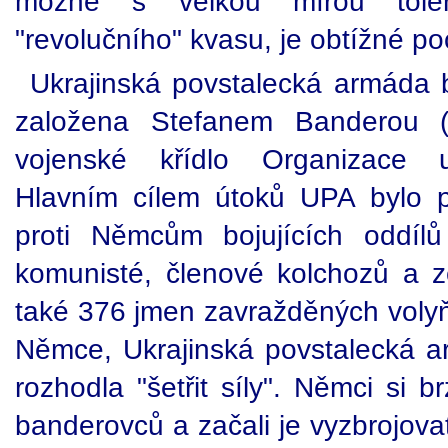
možné s velkou mírou tole
"revolučního" kvasu, je obtížné po
Ukrajinská povstalecká armáda 
založena Stefanem Banderou (o
vojenské křídlo Organizace uk
Hlavním cílem útoků UPA bylo pol
proti Němcům bojujících oddíl
komunisté, členové kolchozů a 
také 376 jmen zavražděných voly
Němce, Ukrajinská povstalecká 
rozhodla "šetřit síly". Němci si b
banderovců a začali je vyzbrojovat