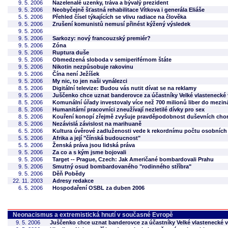
9. 5. 2006
Nazelenalé uzenky, tráva a bývalý prezident
9. 5. 2006
Neobyčejně šťastná rehabilitace Vítkova i generála Eliáše
5. 5. 2006
Přehled čísel týkajících se vlivu radiace na člověka
9. 5. 2006
Zrušení komunistů nemusí přinést kýžený výsledek
9. 5. 2006
9. 5. 2006
Sarkozy: nový francouzský premiér?
9. 5. 2006
Zóna
9. 5. 2006
Ruptura duše
9. 5. 2006
Obmedzená sloboda v semiperiférnom štáte
9. 5. 2006
Nikotin nezpůsobuje rakovinu
9. 5. 2006
Čína není Ježíšek
9. 5. 2006
My nic, to jen naši vynálezci
8. 5. 2006
Digitální televize: Budou vás nutit dívat se na reklamy
9. 5. 2006
Juščenko chce uznat banderovce za účastníky Velké vlastenecké 
8. 5. 2006
Komunální úřady investovaly více než 700 milionů liber do mez
8. 5. 2006
Humanitární pracovníci zneužívají nezletilé dívky pro sex
8. 5. 2006
Kouření konopí zřejmě zvyšuje pravděpodobnost duševních cho
8. 5. 2006
Nezávislá závislost na marihuaně
6. 5. 2006
Kultura úvěrové zadluženosti vede k rekordnímu počtu osobních
5. 5. 2006
Afrika a její "čínská budoucnost"
5. 5. 2006
Ženská práva jsou lidská práva
9. 5. 2006
Za co a s kým jsme bojovali
9. 5. 2006
Target -- Prague, Czech: Jak Američané bombardovali Prahu
9. 5. 2006
Smutný osud bombardovaného "rodinného stříbra"
9. 5. 2006
Děň Pobědy
22. 11. 2003
Adresy redakce
6. 5. 2006
Hospodaření OSBL za duben 2006
Neonacismus a extremistická hnutí v současné Evropě
9. 5. 2006
Juščenko chce uznat banderovce za účastníky Velké vlastenecké v