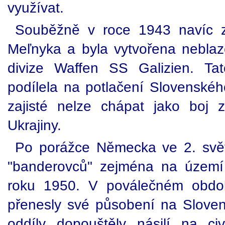
využívat.
Souběžně v roce 1943 navíc 
Meľnyka a byla vytvořena neblaze
divize Waffen SS Galizien. Ta
podílela na potlačení Slovenskéh
zajisté nelze chápat jako boj 
Ukrajiny.
Po porážce Německa ve 2. svět
"banderovců" zejména na území
roku 1950. V poválečném obdo
přenesly své působení na Slovens
oddíly dopouštěly násilí na civ