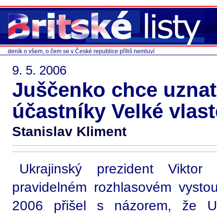
deník o všem, o čem se v České republice příliš nemluví
9. 5. 2006
Juščenko chce uznat
účastníky Velké vlas
Stanislav Kliment
Ukrajinský prezident Vikto
pravidelném rozhlasovém vysto
2006 přišel s názorem, že Uk