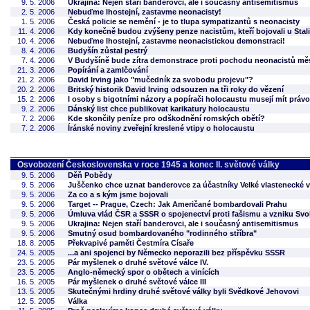
9. 5. 2006
Ukrajina: Nejen staří banderovci, ale i současný antisemitismus
2. 5. 2006
Nebuďme lhostejní, zastavme neonacisty!
1. 5. 2006
Česká policie se nemění - je to tlupa sympatizantů s neonacisty
11. 4. 2006
Kdy konečně budou zvýšeny penze nacistům, kteří bojovali u Sta
10. 4. 2006
Nebuďme lhostejní, zastavme neonacistickou demonstraci!
8. 4. 2006
Budyšín zůstal pestrý
7. 4. 2006
V Budyšíně bude zítra demonstrace proti pochodu neonacistů m
21. 3. 2006
Popírání a zamlčování
21. 2. 2006
David Irving jako "mučedník za svobodu projevu"?
20. 2. 2006
Britský historik David Irving odsouzen na tři roky do vězení
15. 2. 2006
I osoby s bigotními názory a popírači holocaustu musejí mít právo
9. 2. 2006
Dánský list chce publikovat karikatury holocaustu
7. 2. 2006
Kde skončily peníze pro odškodnění romských obětí?
7. 2. 2006
Íránské noviny zveřejní kreslené vtipy o holocaustu
Osvobození Československa v roce 1945 a konec II. světové války
9. 5. 2006
Děň Pobědy
9. 5. 2006
Juščenko chce uznat banderovce za účastníky Velké vlastenecké v
9. 5. 2006
Za co a s kým jsme bojovali
9. 5. 2006
Target -- Prague, Czech: Jak Američané bombardovali Prahu
9. 5. 2006
Úmluva vlád ČSR a SSSR o spojenectví proti fašismu a vzniku S
9. 5. 2006
Ukrajina: Nejen staří banderovci, ale i současný antisemitismus
9. 5. 2006
Smutný osud bombardovaného "rodinného stříbra"
18. 8. 2005
Překvapivé paměti Čestmíra Císaře
24. 5. 2005
...a ani spojenci by Německo neporazili bez příspěvku SSSR
23. 5. 2005
Pár myšlenek o druhé světové válce IV.
23. 5. 2005
Anglo-německý spor o obětech a vinících
16. 5. 2005
Pár myšlenek o druhé světové válce III
13. 5. 2005
Skutečnými hrdiny druhé světové války byli Svědkové Jehovovi
12. 5. 2005
Válka