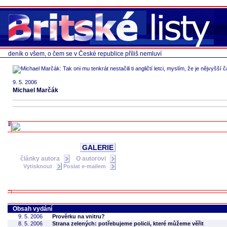
deník o všem, o čem se v České republice příliš nemluví
9. 5. 2006
Michael Marčák
GALERIE
články autora
O autorovi
Vytisknout
Poslat e-mailem
Obsah vydání
9. 5. 2006
Prověrku na vnitru?
8. 5. 2006
Strana zelených: potřebujeme policii, které můžeme věřit