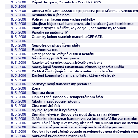
9. 5. 2006
Případ Jacques, Paroubek a Czechtek 2005
9. 5. 2006
9. 5. 2006
Úmluva vlád ČSR a SSSR o spojenectví proti fašismu a vzniku 
9. 5. 2006
Restauracím a jídelnám
9. 5. 2006
Policejní zmlácení paní vrchní ředitelky
9. 5. 2006
Ukrajina: Nejen staří banderovci, ale i současný antisemitismus
9. 5. 2006
Blair: Kdybych měl říct, kdy odejdu, ochromilo by to vládu
9. 5. 2006
Parodie na maturitu IV
9. 5. 2006
Otazníky kolem státních maturit a CERMATu
9. 5. 2006
9. 5. 2006
Neprofesionalita v řízení státu
9. 5. 2006
Faethónova pouť
9. 5. 2006
Greenpeace se veřejné diskusi nebrání
9. 5. 2006
Mé námitky proti Greenpeace
9. 5. 2006
Nazelenalé uzenky, tráva a bývalý prezident
9. 5. 2006
Neobyčejně šťastná rehabilitace Vítkova i generála Eliáše
5. 5. 2006
Přehled čísel týkajících se vlivu radiace na člověka
9. 5. 2006
Zrušení komunistů nemusí přinést kýžený výsledek
9. 5. 2006
9. 5. 2006
Sarkozy: nový francouzský premiér?
9. 5. 2006
Zóna
9. 5. 2006
Ruptura duše
9. 5. 2006
Obmedzená sloboda v semiperiférnom štáte
9. 5. 2006
Nikotin nezpůsobuje rakovinu
9. 5. 2006
Čína není Ježíšek
9. 5. 2006
My nic, to jen naši vynálezci
8. 5. 2006
Digitální televize: Budou vás nutit dívat se na reklamy
9. 5. 2006
Juščenko chce uznat banderovce za účastníky Velké vlastenecké 
8. 5. 2006
Komunální úřady investovaly více než 700 milionů liber do mez
8. 5. 2006
Humanitární pracovníci zneužívají nezletilé dívky pro sex
8. 5. 2006
Kouření konopí zřejmě zvyšuje pravděpodobnost duševních cho
8. 5. 2006
Nezávislá závislost na marihuaně