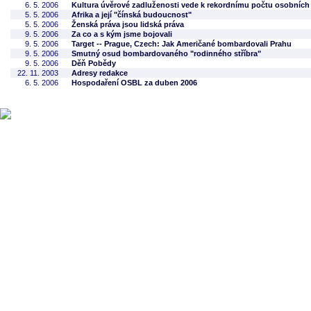
6. 5. 2006
Kultura úvěrové zadluženosti vede k rekordnímu počtu osobních
5. 5. 2006
Afrika a její "čínská budoucnost"
5. 5. 2006
Ženská práva jsou lidská práva
9. 5. 2006
Za co a s kým jsme bojovali
9. 5. 2006
Target -- Prague, Czech: Jak Američané bombardovali Prahu
9. 5. 2006
Smutný osud bombardovaného "rodinného stříbra"
9. 5. 2006
Děň Pobědy
22. 11. 2003
Adresy redakce
6. 5. 2006
Hospodaření OSBL za duben 2006