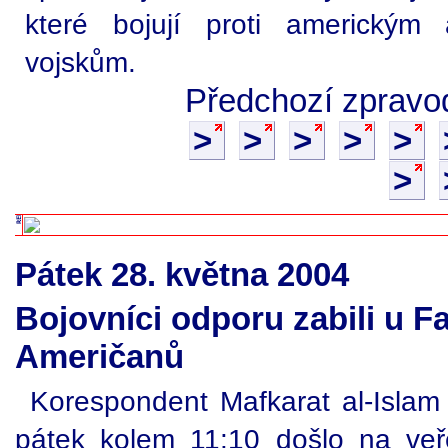
které bojují proti americký
vojskům.
Předchozí zpravod
>
>
>
>
>
>
Pátek 28. května 2004
Bojovníci odporu zabili u F
Američanů
Korespondent Mafkarat al-Islam 
pátek kolem 11:10 došlo na ve