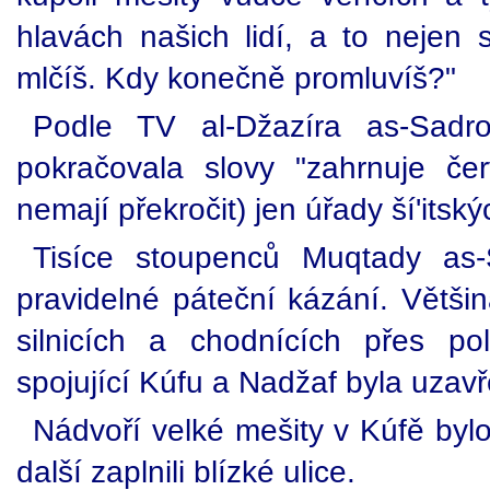
hlavách našich lidí, a to nejen
mlčíš. Kdy konečně promluvíš?"
Podle TV al-Džazíra as-Sadr
pokračovala slovy "zahrnuje čer
nemají překročit) jen úřady ší'its
Tisíce stoupenců Muqtady as-
pravidelné páteční kázání. Většin
silnicích a chodnících přes pol
spojující Kúfu a Nadžaf byla uzav
Nádvoří velké mešity v Kúfě bylo
další zaplnili blízké ulice.