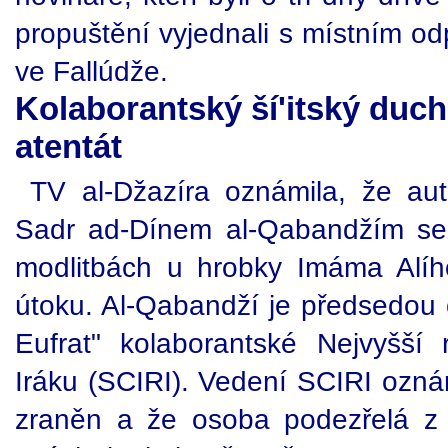
propuštění vyjednali s místním od
ve Fallúdže.
Kolaborantský ší'itský duch
atentát
TV al-Džazíra oznámila, že au
Sadr ad-Dínem al-Qabandžím se
modlitbách u hrobky Imáma Alíh
útoku. Al-Qabandží je předsedou 
Eufrat" kolaborantské Nejvyšší
Iráku (SCIRI). Vedení SCIRI ozná
zraněn a že osoba podezřelá z 