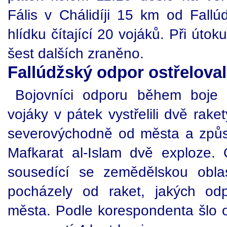
Fális v Chálidíji 15 km od Fall
hlídku čítající 20 vojáků. Při úto
šest dalších zraněno.
Fallúdžský odpor ostřelova
Bojovníci odporu během boje 
vojáky v pátek vystřelili dvě ra
severovýchodně od města a způs
Mafkarat al-Islam dvě exploze. Ob
sousedící se zemědělskou oblast
pocházely od raket, jakých odp
města. Podle korespondenta šlo o