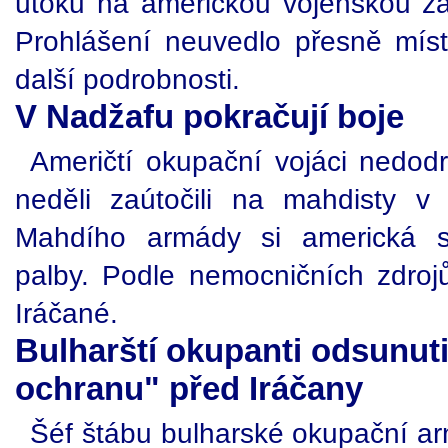
útoku na americkou vojenskou z
Prohlášení neuvedlo přesně míst
další podrobnosti.
V Nadžafu pokračují boje
Američtí okupační vojáci nedodr
neděli zaútočili na mahdisty v
Mahdího armády si americká st
palby. Podle nemocničních zdrojů 
Iráčané.
Bulharští okupanti odsunuti
ochranu" před Iráčany
Šéf štábu bulharské okupační ar