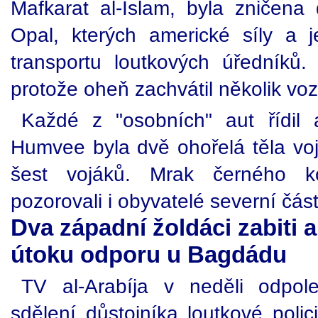
Mafkarat al-Islam, byla zničen
Opal, kterých americké síly a je
transportu loutkových úředníků. 
protože oheň zachvátil několik voz
Každé z "osobních" aut řídil 
Humvee byla dvě ohořelá těla voj
šest vojáků. Mrak černého ko
pozorovali i obyvatelé severní část
Dva západní žoldáci zabiti a
útoku odporu u Bagdádu
TV al-Arabíja v neděli odpol
sdělení důstojníka loutkové polic