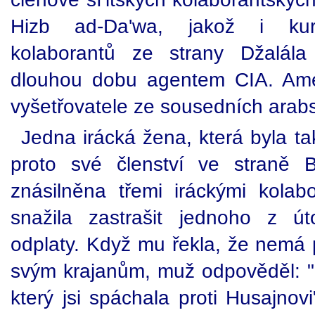
Hizb ad-Da'wa, jakož i kurds
kolaborantů ze strany Džalála 
dlouhou dobu agentem CIA. Ame
vyšetřovatele ze sousedních arabs
Jedna irácká žena, která byla t
proto své členství ve straně B
znásilněna třemi iráckými kolab
snažila zastrašit jednoho z ú
odplaty. Když mu řekla, že nemá 
svým krajanům, muž odpověděl: "M
který jsi spáchala proti Husajnovi