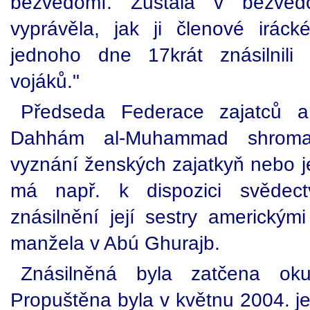
bezvědomí. Zůstala v bezvě
vyprávěla, jak ji členové irác
jednoho dne 17krát znásilnili 
vojáků."
Předseda Federace zajatců 
Dahhám al-Muhammad shrom
vyznání ženských zajatkyň nebo j
má např. k dispozici svěde
znásilnění její sestry americkým
manžela v Abú Ghurajb.
Znásilněná byla zatčena oku
Propuštěna byla v květnu 2004. jej