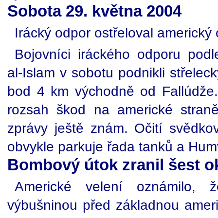
Sobota 29. května 2004
Irácký odpor ostřeloval americký
Bojovníci iráckého odporu pod
al-Islam v sobotu podnikli střele
bod 4 km východně od Fallúdže.
rozsah škod na americké straně
zprávy ještě znám. Očití svědkov
obvykle parkuje řada tanků a Hum
Bombový útok zranil šest o
Americké velení oznámilo, 
výbušninou před základnou amer