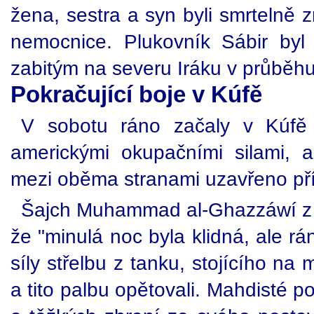
žena, sestra a syn byli smrtelně 
nemocnice. Plukovník Sábir byl
zabitým na severu Iráku v průběh
Pokračující boje v Kúfě
V sobotu ráno začaly v Kúfě
americkými okupačními silami,
mezi oběma stranami uzavřeno pří
Šajch Muhammad al-Ghazzáwí z 
že "minulá noc byla klidná, ale rá
síly střelbu z tanku, stojícího na
a tito palbu opětovali. Mahdisté p