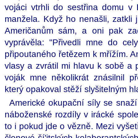
vojáci vtrhli do sestřina domu v 
manžela. Když ho nenašli, zatkli j
Američanům sám, a oni pak zadr
vyprávěla: "Přivedli mne do ce
připoutaného řetězem k mřížím. Am
vlasy a zvrátil mi hlavu k sobě a 
voják mne několikrát znásilnil
který opakoval stěží slyšitelným h
Americké okupační síly se snaží 
náboženské rozdíly v irácké spole
to i pokud jde o vězně. Mezi vyšet
členové ší'itských kolaborantských