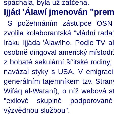
spáchala, byla už zatčena.
Ijjád 'Álawí jmenován "pre
S požehnáním zástupce OSN a
zvolila kolaborantská "vládní rad
Iráku Ijjáda 'Álawího. Podle TV a
osobně dirigoval americký místodr
z bohaté sekulární ší'itské rodiny
navázal styky s USA. V emigraci 
generálním tajemníkem tzv. Stran
Wifáq al-Wataní), o níž webová s
"exilové skupině podporovan
výzvědnou službou".