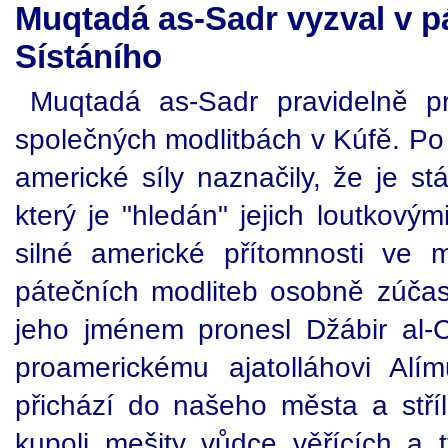
Muqtadá as-Sadr vyzval v p
Sístáního
Muqtadá as-Sadr pravidelně pr
společných modlitbách v Kúfě. Po 
americké síly naznačily, že je st
který je "hledán" jejich loutkovým
silné americké přítomnosti ve
pátečních modliteb osobně zúčast
jeho jménem pronesl Džábir al-
proamerickému ajatolláhovi Alím
přichází do našeho města a střílí
kupoli mešity vůdce věřících a