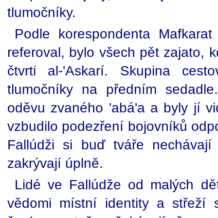
tlumočníky.
Podle korespondenta Mafkarat a
referoval, bylo všech pět zajato, 
čtvrti al-'Askarí. Skupina ce
tlumočníky na předním sedadle
oděvu zvaného 'abá'a a byly jí vi
vzbudilo podezření bojovníků odpo
Fallúdži si buď tváře nechávaj
zakrývají úplně.
Lidé ve Fallúdže od malých dět
vědomi místní identity a střež