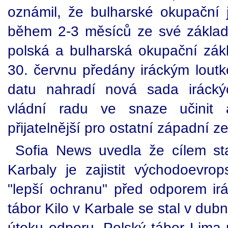
oznámil, že bulharské okupační
během 2-3 měsíců ze své základn
polská a bulharská okupační zá
30. červnu předány iráckým lou
datu nahradí nová sada iráckýc
vládní radu ve snaze učinit 
přijatelnější pro ostatní západní z
Sofia News uvedla že cílem st
Karbaly je zajistit východoevr
"lepší ochranu" před odporem irá
tábor Kilo v Karbale se stal v dub
útoku odporu. Polský tábor Lima