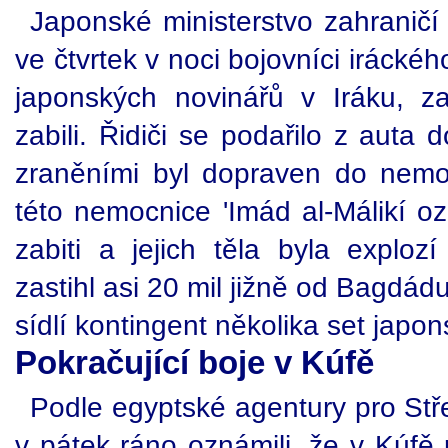
Japonské ministerstvo zahraničí
ve čtvrtek v noci bojovníci irácké
japonských novinářů v Iráku, za
zabili. Řidiči se podařilo z auta
zraněními byl dopraven do nemo
této nemocnice 'Imád al-Málikí oz
zabiti a jejich těla byla exploz
zastihl asi 20 mil jižně od Bagdá
sídlí kontingent několika set jap
Pokračující boje v Kúfě
Podle egyptské agentury pro Stř
v pátek ráno oznámili, že v Kúfě