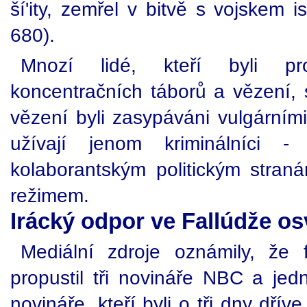
ší'ity, zemřel v bitvě s vojskem 
680).
Mnozí lidé, kteří byli pr
koncentračních táborů a vězení, 
vězení byli zasypáváni vulgárními
užívají jenom kriminálníci -
kolaborantským politickým stra
režimem.
Irácký odpor ve Fallúdže os
Mediální zdroje oznámily, že 
propustil tři novináře NBC a jed
novináře, kteří byli o tři dny dří