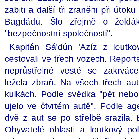
zabiti a další tři zraněni při út
Bagdádu. Šlo zřejmě o žoldák
"bezpečnostní společnosti".
Kapitán Sá'dún 'Azíz z loutkové
cestovali ve třech vozech. Report
neprůstřelné vestě se zakrvác
ležela zbraň. Na všech třech aut
kulkách. Podle svědka "pět nebo
ujelo ve čtvrtém autě". Podle ag
dvě z aut se po střelbě srazila. 
Obyvatelé oblasti a loutkový poli