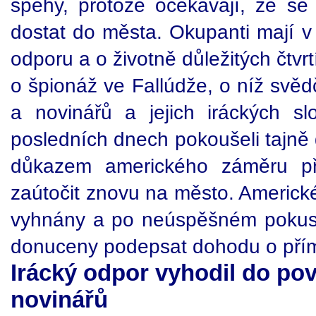
špehy, protože očekávají, že se 
dostat do města. Okupanti mají v
odporu a o životně důležitých čtv
o špionáž ve Fallúdže, o níž svěd
a novinářů a jejich iráckých sl
posledních dnech pokoušeli tajně 
důkazem amerického záměru při
zaútočit znovu na město. Americké
vyhnány a po neúspěšném pokus
donuceny podepsat dohodu o přím
Irácký odpor vyhodil do pov
novinářů