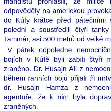
mahdistů prohlásili, že milice
odpověděly na americkou provokaci
do Kúfy krátce před pátečními 
poledni a soustředili čtyři tank
Tammár, asi 500 metrů od velké m
V pátek odpoledne nemocniční
bojích v Kúfě byli zabiti čtyři 
zraněno. Dr. Husajn Alí z nemocn
během ranních bojů přijali tři mr
dr. Husajn Hamza z nemocnic
agentuře, že k nim byla dopra
zraněných.