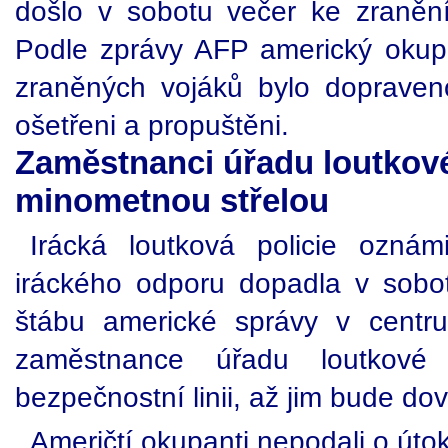
došlo v sobotu večer ke zranění
Podle zprávy AFP americký okupač
zraněných vojáků bylo dopraven
ošetřeni a propuštěni.
Zaměstnanci úřadu loutkové
minometnou střelou
Irácká loutková policie oznám
iráckého odporu dopadla v sobo
štábu americké správy v centru
zaměstnance úřadu loutkové 
bezpečnostní linii, až jim bude do
Američtí okupanti nepodali o úto