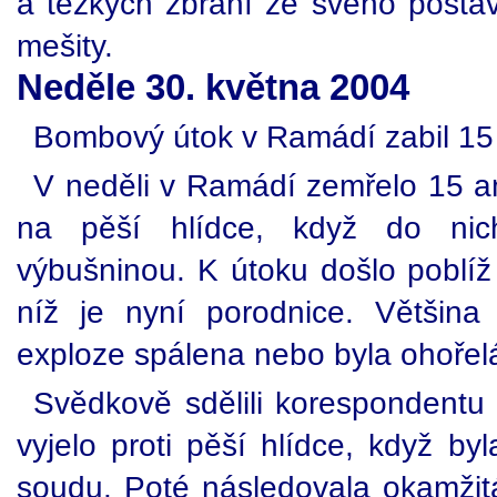
a těžkých zbraní ze svého postav
mešity.
Neděle 30. května 2004
Bombový útok v Ramádí zabil 15
V neděli v Ramádí zemřelo 15 ame
na pěší hlídce, když do nic
výbušninou. K útoku došlo pobl
níž je nyní porodnice. Většina
exploze spálena nebo byla ohořel
Svědkově sdělili korespondentu 
vyjelo proti pěší hlídce, když b
soudu. Poté následovala okamžit