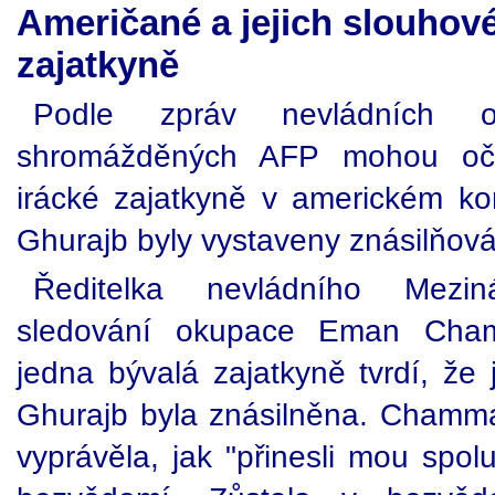
Američané a jejich slouhové
zajatkyně
Podle zpráv nevládních o
shromážděných AFP mohou očit
irácké zajatkyně v americkém k
Ghurajb byly vystaveny znásilňová
Ředitelka nevládního Mezin
sledování okupace Eman Cham
jedna bývalá zajatkyně tvrdí, že
Ghurajb byla znásilněna. Chamm
vyprávěla, jak "přinesli mou spol