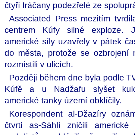
čtyři Iráčany podezřelé ze spolupr
Associated Press mezitím tvrdil
centrem Kúfy silné exploze. J
americké síly uzavřely v pátek ča
do města, protože se ozbrojení
rozmístili v ulicích.
Později během dne byla podle TV
Kúfě a u Nadžafu slyšet kul
americké tanky území obklíčily.
Korespondent al-Džazíry oznám
čtvrti as-Sáhlí zničili americké