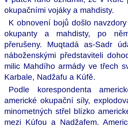
okupačními vojáky a mahdisty.
K obnovení bojů došlo navzdory
okupanty a mahdisty, po něm
přerušeny. Muqtadá as-Sadr úda
náboženskými představiteli doho
milic Mahdího armády ve třech sv
Karbale, Nadžafu a Kúfě.
Podle korespondenta americk
americké okupační síly, explodov
minometných střel blízko americké
mezi Kúfou a Nadžafem. Americk