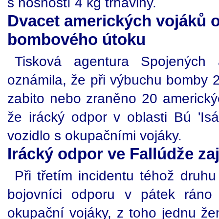
s nosností 4 kg trhaviny.
Dvacet amerických vojáků o
bombového útoku
Tisková agentura Spojených
oznámila, že při výbuchu bomby 27
zabito nebo zraněno 20 americk
že irácký odpor v oblasti Bú 'Isá
vozidlo s okupačními vojáky.
Irácký odpor ve Fallúdže zaj
Při třetím incidentu téhož druhu
bojovníci odporu v pátek ráno 
okupační vojáky, z toho jednu že