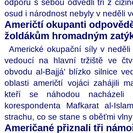
odporu s sebou odvedli tři z cizinc
osud i národnost nebyly v neděli 
Američtí okupanti odpověděl
žoldákům hromadným zatý
Americké okupační síly v neděli 
vedoucí na hlavní tržiště ve čtv
obvodu al-Bajjá' blízko silnice ve
oblasti američtí vojáci zahájili 
kteří se náhodou nacházeli n
korespondenta Mafkarat al-Islam
strachu, co se stane s oběťmi vlny
Američané přiznali tři námo