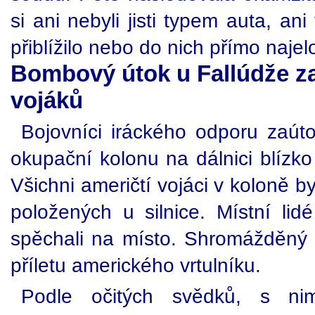
si ani nebyli jisti typem auta, an
přiblížilo nebo do nich přímo najel
Bombový útok u Fallúdže za
vojáků
Bojovníci iráckého odporu zaúto
okupační kolonu na dálnici blízko f
Všichni američtí vojáci v koloně by
položených u silnice. Místní lidé
spěchali na místo. Shromážděný
příletu amerického vrtulníku.
Podle očitých svědků, s nim