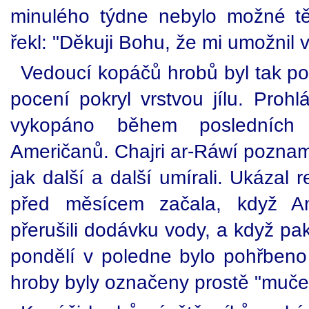
minulého týdne nebylo možné těl
řekl: "Děkuji Bohu, že mi umožnil
Vedoucí kopáčů hrobů byl tak pok
pocení pokryl vrstvou jílu. Prohl
vykopáno během posledníc
Američanů. Chajri ar-Ráwí pozname
jak další a další umírali. Ukázal
před měsícem začala, když A
přerušili dodávku vody, a když pak
pondělí v poledne bylo pohřbeno 
hroby byly označeny prostě "muče