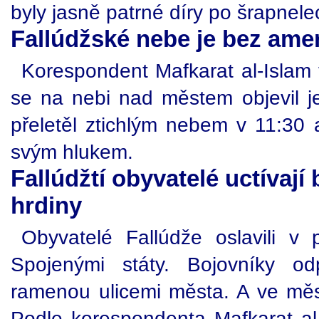
byly jasně patrné díry po šrapnele
Fallúdžské nebe je bez amer
Korespondent Mafkarat al-Islam 
se na nebi nad městem objevil je
přeletěl ztichlým nebem v 11:30 
svým hlukem.
Fallúdžtí obyvatelé uctívají
hrdiny
Obyvatelé Fallúdže oslavili v 
Spojenými státy. Bojovníky o
ramenou ulicemi města. A ve měs
Podle korespondenta Mafkarat al