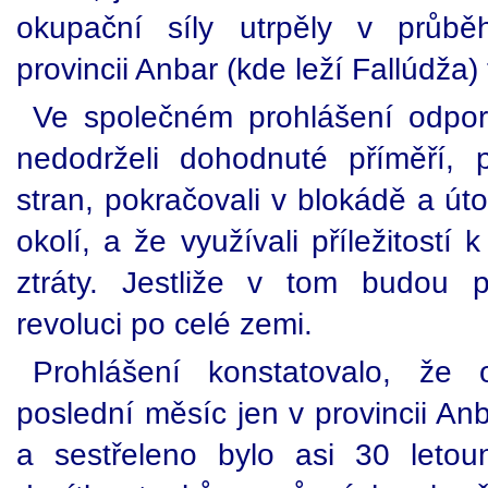
okupační síly utrpěly v průb
provincii Anbar (kde leží Fallúdža) 
Ve společném prohlášení odpor
nedodrželi dohodnuté příměří,
stran, pokračovali v blokádě a út
okolí, a že využívali příležitost
ztráty. Jestliže v tom budou p
revoluci po celé zemi.
Prohlášení konstatovalo, že o
poslední měsíc jen v provincii An
a sestřeleno bylo asi 30 letou