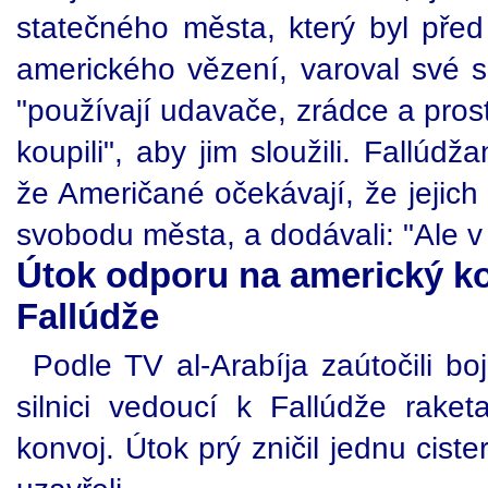
statečného města, který byl před
amerického vězení, varoval své 
"používají udavače, zrádce a prosti
koupili", aby jim sloužili. Fallúdža
že Američané očekávají, že jejic
svobodu města, a dodávali: "Ale v 
Útok odporu na americký kon
Fallúdže
Podle TV al-Arabíja zaútočili bo
silnici vedoucí k Fallúdže rake
konvoj. Útok prý zničil jednu cist