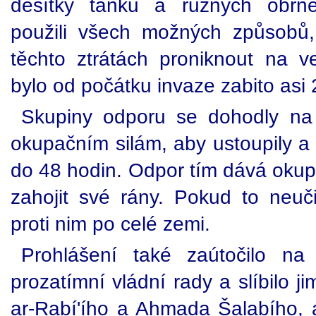
desítky tanků a různých obrně
použili všech možných způsobů,
těchto ztrátách proniknout na ve
bylo od počátku invaze zabito asi
Skupiny odporu se dohodly na 
okupačním silám, aby ustoupily a 
do 48 hodin. Odpor tím dává okup
zahojit své rány. Pokud to neuči
proti nim po celé zemi.
Prohlášení také zaútočilo na 
prozatímní vládní rady a slíbilo j
ar-Rabí'ího a Ahmada Šalabího,