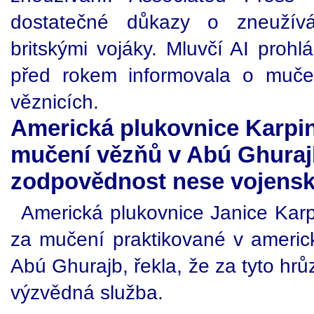
dostatečné důkazy o zneužív
britskými vojáky. Mluvčí AI prohl
před rokem informovala o muče
věznicích.
Americká plukovnice Karpin
mučení vězňů v Abú Ghurajb,
zodpovědnost nese vojensk
Americká plukovnice Janice Karpi
za mučení praktikované v ameri
Abú Ghurajb, řekla, že za tyto hr
výzvědná služba.