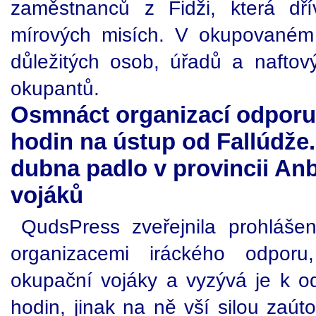
zaměstnanců z Fidži, která d
mírových misích. V okupovaném I
důležitých osob, úřadů a naftov
okupantů.
Osmnáct organizací odporu
hodin na ústup od Fallúdže
dubna padlo v provincii An
vojáků
QudsPress zveřejnila prohláše
organizacemi iráckého odporu
okupační vojáky a vyzývá je k 
hodin, jinak na ně vší silou zaúto