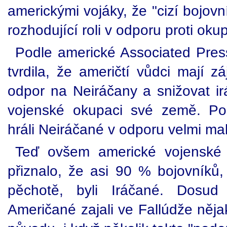
americkými vojáky, že "cizí bojovní
rozhodující roli v odporu proti okup
Podle americké Associated Pres
tvrdila, že američtí vůdci mají 
odpor na Neiráčany a snižovat ir
vojenské okupaci své země. Po
hráli Neiráčané v odporu velmi mal
Teď ovšem americké vojenské v
přiznalo, že asi 90 % bojovníků, 
pěchotě, byli Iráčané. Dosud
Američané zajali ve Fallúdže něj