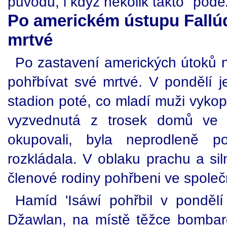
původu, i když několik takto "podez
Po americkém ústupu Fallú
mrtvé
Po zastavení amerických útoků n
pohřbívat své mrtvé. V pondělí je
stadion poté, co mladí muži vykop
vyzvednutá z trosek domů ve č
okupovali, byla neprodleně p
rozkládala. V oblaku prachu a sil
členové rodiny pohřbeni ve spole
Hamíd 'Isáwí pohřbil v pondělí 
Džawlan, na místě těžce bomba