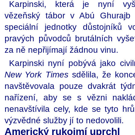
Karpinski, která je nyní vyš
vězeňský tábor v Abú Ghurajb 
speciální jednotky důstojníků 
pravých původců brutálních vyšet
za ně nepřijímají žádnou vinu.
Karpinski nyní pobývá jako civil
New York Times
sdělila, že konc
navštěvovala pouze dvakrát tý
nařízení, aby se s vězni nakl
nenavštívila cely, kde se tyto hrů
výzvědné služby jí to nedovolili.
Americký rukojmí uprchl