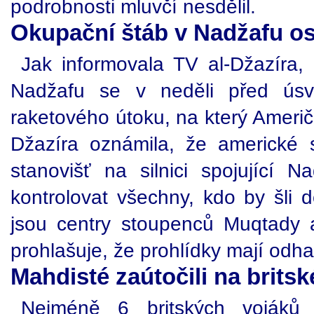
podrobnosti mluvčí nesdělil.
Okupační štáb v Nadžafu os
Jak informovala TV al-Džazíra,
Nadžafu se v neděli před úsvi
raketového útoku, na který Američ
Džazíra oznámila, že americké sí
stanovišť na silnici spojující 
kontrolovat všechny, kdo by šli 
jsou centry stoupenců Muqtady 
prohlašuje, že prohlídky mají odha
Mahdisté zaútočili na britsk
Nejméně 6 britských vojáků 