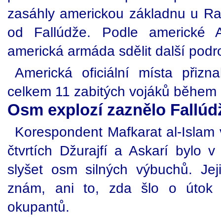
zasáhly americkou základnu u Ram
od Fallúdže. Podle americké A
americká armáda sdělit další podr
Americká oficiální místa přizn
celkem 11 zabitých vojáků během 
Osm explozí zaznělo Fallú
Korespondent Mafkarat al-Islam 
čtvrtích Džurajfí a Askarí bylo
slyšet osm silných výbuchů. Je
znám, ani to, zda šlo o útok
okupantů.