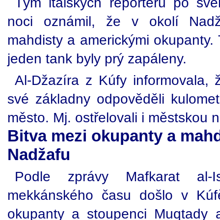
Tým italských reportérů po sv
noci oznámil, že v okolí Nadž
mahdisty a americkými okupanty. T
jeden tank byly prý zapáleny.
Al-Džazíra z Kúfy informovala, 
své základny odpověděli kulomet
město. Mj. ostřelovali i městskou 
Bitva mezi okupanty a mahd
Nadžafu
Podle zprávy Mafkarat al-
mekkánského času došlo v Kúfě
okupanty a stoupenci Muqtady a