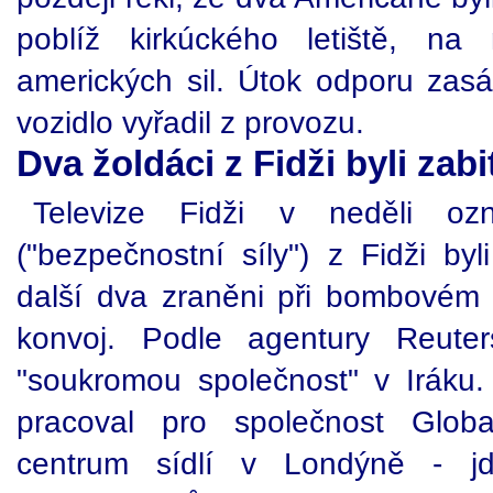
poblíž kirkúckého letiště, n
amerických sil. Útok odporu zasáhl
vozidlo vyřadil z provozu.
Dva žoldáci z Fidži byli zabi
Televize Fidži v neděli oz
("bezpečnostní síly") z Fidži by
další dva zraněni při bombovém
konvoj. Podle agentury Reuter
"soukromou společnost" v Iráku. 
pracoval pro společnost Global
centrum sídlí v Londýně - j