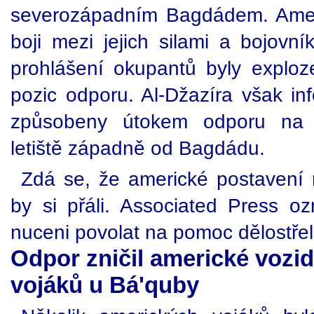
severozápadním Bagdádem. Ameri
boji mezi jejich silami a bojovn
prohlášení okupantů byly explo
pozic odporu. Al-Džazíra však in
způsobeny útokem odporu na
letiště západně od Bagdádu.
Zdá se, že americké postavení 
by si přáli. Associated Press oz
nuceni povolat na pomoc dělostřel
Odpor zničil americké vozidl
vojáků u Bá'quby