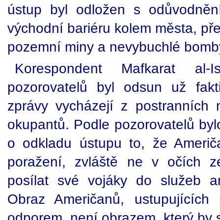
ústup byl odložen s odůvodnění
východní bariéru kolem města, pře
pozemní miny a nevybuchlé bomb
Korespondent Mafkarat al-I
pozorovatelů byl odsun už fak
zprávy vycházejí z postranních 
okupantů. Podle pozorovatelů byl
o odkladu ústupu to, že Američ
poražení, zvláště ne v očích z
posílat své vojáky do služeb a
Obraz Američanů, ustupujících 
odporem, není obrazem, který by si 