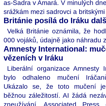
as-Sadra v Amará. V minulých dne
srážkám mezi sadrovci a britskými
Británie posílá do Iráku dal
Velká Británie oznámila, že hodl
000 vojáků, údajně jako náhradu z
Amnesty International: muč
vězeních v Iráku
Liberální organizace Amnesty In
bylo odhaleno mučení Iráčanů
Ukázalo se, že toto mučení je
běžnou záležitostí. AI žádá nezáv
zneužívání. Associated Press 