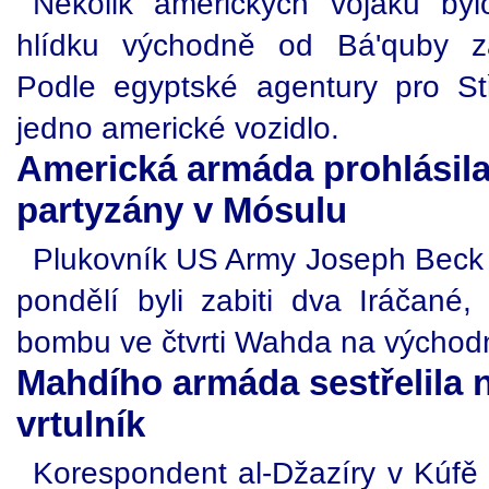
Několik amerických vojáků byl
hlídku východně od Bá'quby zaú
Podle egyptské agentury pro St
jedno americké vozidlo.
Americká armáda prohlásila,
partyzány v Mósulu
Plukovník US Army Joseph Beck ře
pondělí byli zabiti dva Iráčané, 
bombu ve čtvrti Wahda na východn
Mahdího armáda sestřelila 
vrtulník
Korespondent al-Džazíry v Kúfě 