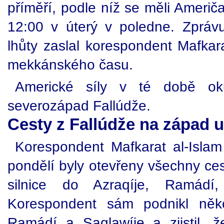
příměří, podle níž se měli Američ
12:00 v úterý v poledne. Zpráv
lhůty zaslal korespondent Mafkara
mekkánského času.
Americké síly v té době ok
severozápad Fallúdže.
Cesty z Fallúdže na západ u
Korespondent Mafkarat al-Islam
pondělí byly otevřeny všechny ce
silnice do Azraqíje, Ramádí
Korespondent sám podnikl něko
Ramádí a Saqlawíje a zjistil, 