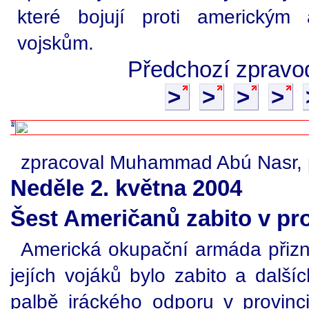
které bojují proti americký
vojskům.
Předchozí zpravod
>
>
>
>
zpracoval Muhammad Abú Nasr, p
Neděle 2. května 2004
Šest Američanů zabito v pro
Americká okupační armáda přizna
jejích vojáků bylo zabito a dalš
palbě iráckého odporu v provinci