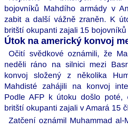
bojovníků Mahdího armády v Am
zabit a další vážně zraněn. K út
britští okupanti zajali 15 bojovní
Útok na americký konvoj m
Očití svědkové oznámili, že M
neděli ráno na silnici mezi Ba
konvoj složený z několika Hu
Mahdisté zahájili na konvoj int
Podle AFP k útoku došlo poté, c
britští okupanti zajali v Amará 15
Zatčení oznámil Muhammad al-