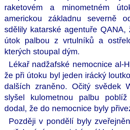
raketovém a minometném út
americkou základnu severně od
sdělily katarské agentuře QANA, 
útok palbou z vrtulníků a ostřel
kterých stoupal dým.
Lékař nadžafské nemocnice al-H
že při útoku byl jeden irácký loutko
dalších zraněno. Očitý svědek Wá
slyšel kulometnou palbu poblíž
dodal, že do nemocnice byly přiv
Později v pondělí byly zveřejně