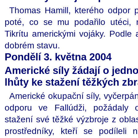
Thomas Hamill, kterého odpor př
poté, co se mu podařilo utéci, 
Tikrítu americkými vojáky. Podle
dobrém stavu.
Pondělí 3. května 2004
Americké síly žádají o jedn
lhůty ke stažení těžkých zbr
Americké okupační síly, vyčerpán
odporu ve Fallúdži, požádaly 
stažení své těžké výzbroje z obla
prostředníky, kteří se podílel