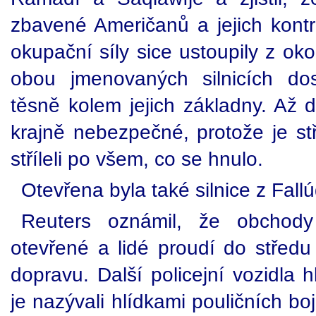
zbavené Američanů a jejich kontr
okupační síly sice ustoupily z oko
obou jmenovaných silnicích do
těsně kolem jejich základny. Až 
krajně nebezpečné, protože je stře
stříleli po všem, co se hnulo.
Otevřena byla také silnice z Fal
Reuters oznámil, že obchody
otevřené a lidé proudí do středu 
dopravu. Další policejní vozidla h
je nazývali hlídkami pouličních bo