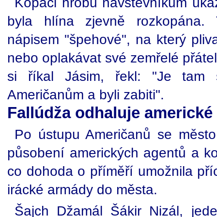
Kopáči hrobů návštěvníkům ukáza
byla hlína zjevně rozkopána.
nápisem "špehové", na který plival
nebo oplakávat své zemřelé přátel
si říkal Jásim, řekl: "Je tam 
Američanům a byli zabiti".
Fallúdža odhaluje americké
Po ústupu Američanů se město
působení amerických agentů a kol
co dohoda o příměří umožnila příc
irácké armády do města.
Šajch Džamál Šákir Nizál, je