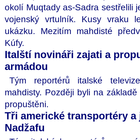
okolí Muqtady as-Sadra sestřelili 
vojenský vrtulník. Kusy vraku 
ukázku. Mezitím mahdisté předve
Kúfy.
Italští novináři zajati a pr
armádou
Tým reportérů italské televi
mahdisty. Později byli na základě
propuštěni.
Tři americké transportéry a
Nadžafu