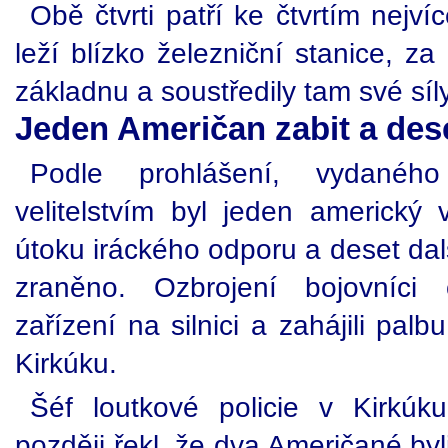
Obě čtvrti patří ke čtvrtím nejví
leží blízko železniční stanice, za 
základnu a soustředily tam své síly
Jeden Američan zabit a des
Podle prohlášení, vydanéh
velitelstvím byl jeden americký
útoku iráckého odporu a deset dal
zraněno. Ozbrojení bojovníci 
zařízení na silnici a zahájili pa
Kirkúku.
Šéf loutkové policie v Kirkú
později řekl, že dva Američané b