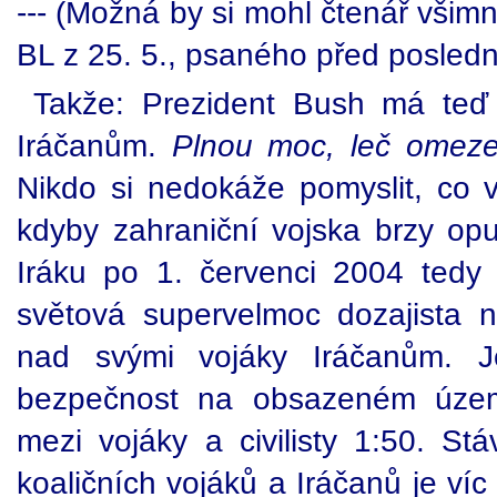
--- (Možná by si mohl čtenář všim
BL z 25. 5., psaného před posle
Takže: Prezident Bush má teď
Iráčanům.
Plnou moc, leč omeze
Nikdo si nedokáže pomyslit, co 
kdyby zahraniční vojska brzy opus
Iráku po 1. červenci 2004 tedy
světová supervelmoc dozajista 
nad svými vojáky Iráčanům. Je
bezpečnost na obsazeném územ
mezi vojáky a civilisty 1:50. St
koaličních vojáků a Iráčanů je víc