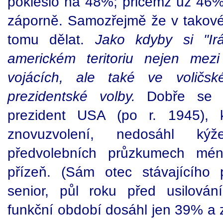
pokleslo na 48%; přičemž už 46% 
záporně. Samozřejmě že v takové s
tomu dělat.
Jako kdyby si "Ir
americkém teritoriu nejen mez
vojácích, ale také ve voličsk
prezidentské volby.
Dobře se v
prezident USA (po r. 1945), 
znovuzvolení, nedosáhl ký
předvolebních průzkumech mén
přízeň. (Sám otec stávajícího
senior, půl roku před usilová
funkční období dosáhl jen 39% a 