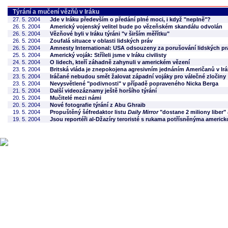
Týrání a mučení vězňů v Iráku
27. 5. 2004
Jde v Iráku především o předání plné moci, i když "neplně"?
26. 5. 2004
Americký vojenský velitel bude po vězeňském skandálu odvolán
26. 5. 2004
Vězňové byli v Iráku týráni "v širším měřítku"
26. 5. 2004
Zoufalá situace v oblasti lidských práv
26. 5. 2004
Amnesty International: USA odsouzeny za porušování lidských pr
25. 5. 2004
Americký voják: Stříleli jsme v Iráku civilisty
24. 5. 2004
O lidech, kteří záhadně zahynuli v americkém vězení
23. 5. 2004
Britská vláda je znepokojena agresivním jednáním Američanů v Ir
23. 5. 2004
Iráčané nebudou smět žalovat západní vojáky pro válečné zločiny
23. 5. 2004
Nevysvětlené "podivnosti" v případě popraveného Nicka Berga
21. 5. 2004
Další videozáznamy ještě horšího týrání
20. 5. 2004
Mučitelé mezi námi
20. 5. 2004
Nové fotografie týrání z Abu Ghraib
19. 5. 2004
Propuštěný šéfredaktor listu
Daily Mirror
"dostane 2 miliony liber"
19. 5. 2004
Jsou reportéři al-Džazíry teroristé s rukama potřísněnýma americk