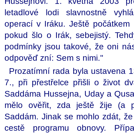
Hussejnovi. 1. května 2003 p
letadlové lodi slavnostně vyhl
operací v Iráku. Ještě počátkem 
pokud šlo o Irák, sebejistý. Tehd
podmínky jsou takové, že oni n
odpověď zní: Sem s nimi."
Prozatímní rada byla ustavena 1
7., při přestřelce přišli o život 
Saddáma Hussejna, Uday a Qusay
mělo ověřit, zda ještě žije (a
Saddám. Jinak se mohlo zdát, že 
cestě programu obnovy. Příp