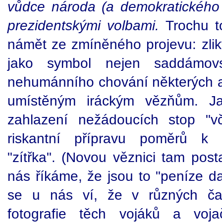
vůdce národa (a demokratického 
prezidentskými volbami.
Trochu to
námět ze zmíněného projevu: zlik
jako symbol nejen saddámov
nehumánního chování některých a
umístěným iráckým vězňům. J
zahlazení nežádoucích stop "vče
riskantní přípravu poměrů k i
"zítřka". (Novou věznici tam pos
nás říkáme, že jsou to "peníze d
se u nás ví, že v různých čas
fotografie těch vojáků a vojač