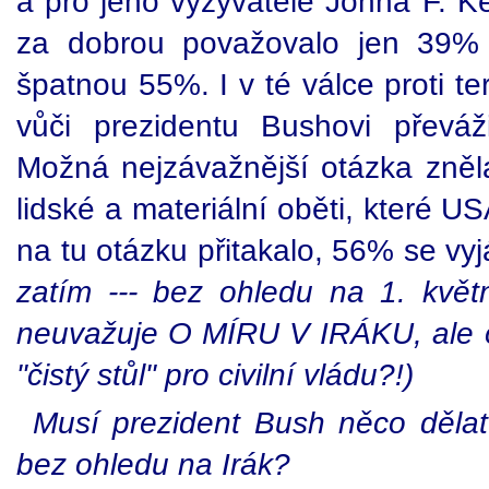
a pro jeho vyzyvatele Johna F. Ke
za dobrou považovalo jen 39% 
špatnou 55%. I v té válce proti te
vůči prezidentu Bushovi převáž
Možná nejzávažnější otázka zněla:
lidské a materiální oběti, které U
na tu otázku přitakalo, 56% se vyj
zatím --- bez ohledu na 1. květn
neuvažuje O MÍRU V IRÁKU, ale o
"čistý stůl" pro civilní vládu?!)
Musí prezident Bush něco děla
bez ohledu na Irák?