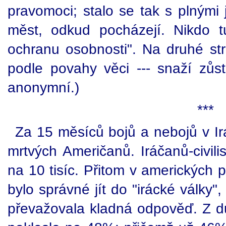
pravomoci; stalo se tak s plným
měst, odkud pocházejí. Nikdo 
ochranu osobnosti". Na druhé str
podle povahy věci --- snaží zů
anonymní.)
***
Za 15 měsíců bojů a nebojů v Irá
mrtvých Američanů. Iráčanů-civil
na 10 tisíc. Přitom v amerických
bylo správné jít do "irácké války"
převažovala kladná odpověď. Z d