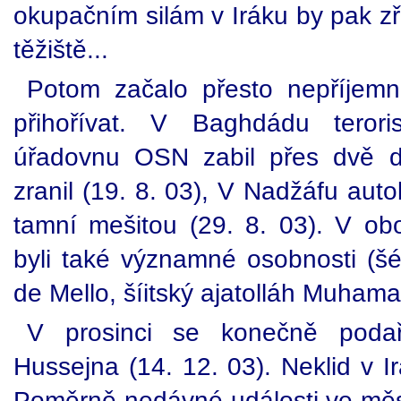
okupačním silám v Iráku by pak zř
těžiště...
Potom začalo přesto nepříjemn
přihořívat. V Baghdádu terori
úřadovnu OSN zabil přes dvě de
zranil (19. 8. 03), V Nadžáfu aut
tamní mešitou (29. 8. 03). V o
byli také významné osobnosti (šé
de Mello, šíitský ajatolláh Muhama
V prosinci se konečně poda
Hussejna (14. 12. 03). Neklid v I
Poměrně nedávné události ve měst