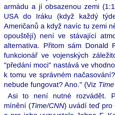
armádu a jí obsazenou zemi (1:16
USA do Iráku (když každý týde
Američanů a když navíc tu zemi n
opouštějí) není ve stávající atm
alternativa. Přitom sám Donald
funkcionář ve vojenských záležit
"předání moci" nastává ve vhodno
k tomu ve správném načasování?
nebude fungovat? Ano." (Viz
Time
Asi to není nutné rozvádět. 
mínění (
Time/CNN
) uvádí teď pr