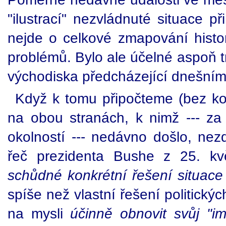
"ilustrací" nezvládnuté situace př
nejde o celkové zmapování histor
problémů. Bylo ale účelné aspoň 
východiska předcházející dnešním
Když k tomu připočteme (bez kom
na obou stranách, k nimž --- za
okolností --- nedávno došlo, nezd
řeč prezidenta Bushe z 25. kv
schůdné konkrétní řešení situace 
spíše než vlastní řešení politick
na mysli
účinně obnovit svůj "