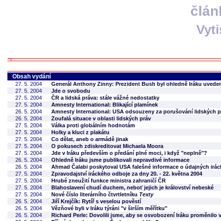
člán
Vyt
Obsah vydání
27. 5. 2004
Generál Anthony Zinny: Prezident Bush byl ohledně Iráku uvede
27. 5. 2004
Jde o svobodu
27. 5. 2004
ČR a lidská práva: stále vážné nedostatky
27. 5. 2004
Amnesty International: Blikající plamínek
26. 5. 2004
Amnesty International: USA odsouzeny za porušování lidských p
26. 5. 2004
Zoufalá situace v oblasti lidských práv
27. 5. 2004
Válka proti globálním hodnotám
27. 5. 2004
Holky a kluci z plakátu
27. 5. 2004
Co dělat, aneb o armádě jinak
27. 5. 2004
O pokusech zdiskreditovat Michaela Moora
27. 5. 2004
Jde v Iráku především o předání plné moci, i když "neplně"?
26. 5. 2004
Ohledně Iráku jsme publikovali nepravdivé informace
26. 5. 2004
Ahmad Čalabi poskytoval USA falešné informace o údajných irá
27. 5. 2004
Zpravodajství iráckého odboje za dny 20. - 22. května 2004
27. 5. 2004
Hrubé zneužití funkce ministra zahraničí ČR
27. 5. 2004
Blahoslavení chudí duchem, neboť jejich je království nebeské
27. 5. 2004
Nové číslo literárního čtvrtletníku
Texty
26. 5. 2004
Jiří Krejčík: Rytíř s veselou pověstí
26. 5. 2004
Vězňové byli v Iráku týráni "v širším měřítku"
26. 5. 2004
Richard Perle: Dovolili jsme, aby se osvobození Iráku proměnilo 