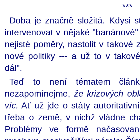
***
Doba je značně složitá. Kdysi s
intervenovat v nějaké "banánové" r
nejisté poměry, nastolit v takové
nové politiky --- a už to v tako
dál".
Teď to není tématem člán
nezapomínejme,
že krizových obl
víc.
Ať už jde o státy autoritativ
třeba o země, v nichž vládne cha
Problémy ve formě načasova