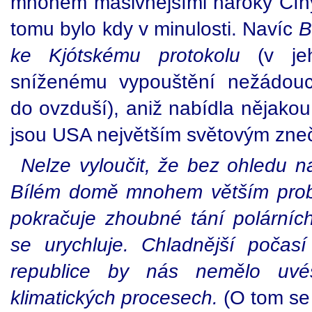
mnohem masivnějšími nároky Číny 
tomu bylo kdy v minulosti. Navíc
B
ke Kjótskému protokolu
(v jeh
sníženému vypouštění nežádouc
do ovzduší), aniž nabídla nějakou
jsou USA největším světovým zneč
Nelze vyloučit, že bez ohledu n
Bílém domě mnohem větším prob
pokračuje zhoubné tání polárníc
se urychluje. Chladnější počas
republice by nás nemělo uvé
klimatických procesech.
(O tom se 