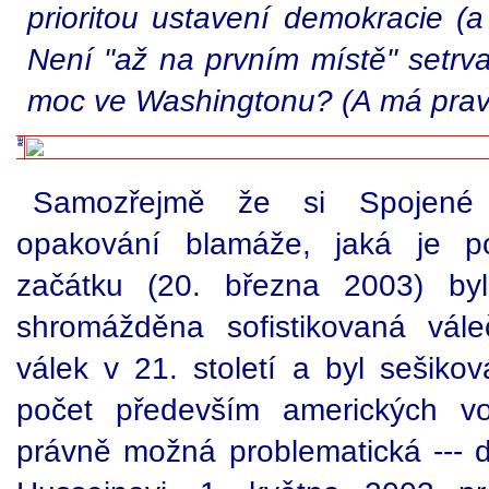
prioritou ustavení demokracie (
Není "až na prvním místě" setrva
moc ve Washingtonu? (A má prav
Samozřejmě že si Spojené 
opakování blamáže, jaká je p
začátku (20. března 2003) byl
shromážděna sofistikovaná vál
válek v 21. století a byl sešiko
počet především amerických vo
právně možná problematická --- 