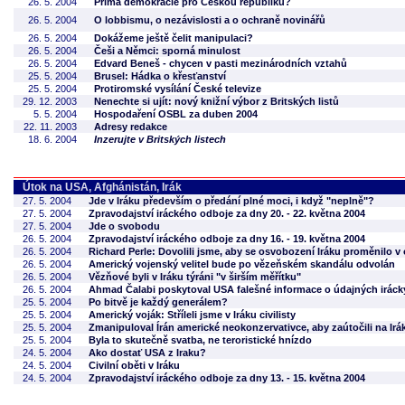
26. 5. 2004
Přímá demokracie pro Českou republiku?
26. 5. 2004
O lobbismu, o nezávislosti a o ochraně novinářů
26. 5. 2004
Dokážeme ještě čelit manipulaci?
26. 5. 2004
Češi a Němci: sporná minulost
26. 5. 2004
Edvard Beneš - chycen v pasti mezinárodních vztahů
25. 5. 2004
Brusel: Hádka o křesťanství
25. 5. 2004
Protiromské vysílání České televize
29. 12. 2003
Nenechte si ujít: nový knižní výbor z Britských listů
5. 5. 2004
Hospodaření OSBL za duben 2004
22. 11. 2003
Adresy redakce
18. 6. 2004
Inzerujte v Britských listech
Útok na USA, Afghánistán, Irák
27. 5. 2004
Jde v Iráku především o předání plné moci, i když "neplně"?
27. 5. 2004
Zpravodajství iráckého odboje za dny 20. - 22. května 2004
27. 5. 2004
Jde o svobodu
26. 5. 2004
Zpravodajství iráckého odboje za dny 16. - 19. května 2004
26. 5. 2004
Richard Perle: Dovolili jsme, aby se osvobození Iráku proměnilo v
26. 5. 2004
Americký vojenský velitel bude po vězeňském skandálu odvolán
26. 5. 2004
Vězňové byli v Iráku týráni "v širším měřítku"
26. 5. 2004
Ahmad Čalabi poskytoval USA falešné informace o údajných irác
25. 5. 2004
Po bitvě je každý generálem?
25. 5. 2004
Americký voják: Stříleli jsme v Iráku civilisty
25. 5. 2004
Zmanipuloval Írán americké neokonzervativce, aby zaútočili na Irá
25. 5. 2004
Byla to skutečně svatba, ne teroristické hnízdo
24. 5. 2004
Ako dostať USA z Iraku?
24. 5. 2004
Civilní oběti v Iráku
24. 5. 2004
Zpravodajství iráckého odboje za dny 13. - 15. května 2004