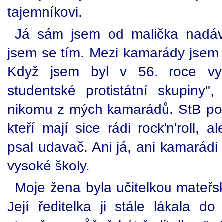
tajemníkovi.
Já sám jsem od malička nadáva
jsem se tím. Mezi kamarády jsem 
Když jsem byl v 56. roce vyš
studentské protistátní skupiny"
nikomu z mých kamarádů. StB pozn
kteří mají sice rádi rock'n'roll, a
psal udavač. Ani já, ani kamarádi
vysoké školy.
Moje žena byla učitelkou mateřsk
Její ředitelka ji stále lákala