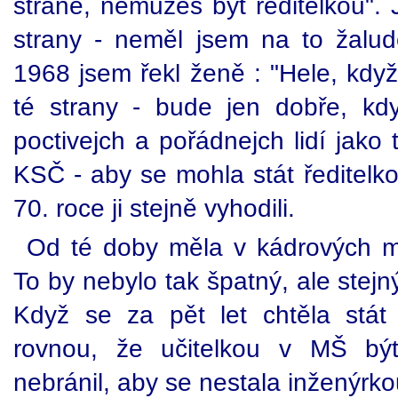
straně, nemůžeš být ředitelkou".
strany - neměl jsem na to žalude
1968 jsem řekl ženě : "Hele, když 
té strany - bude jen dobře, kd
poctivejch a pořádnejch lidí jako 
KSČ - aby se mohla stát ředitelkou
70. roce ji stejně vyhodili.
Od té doby měla v kádrových ma
To by nebylo tak špatný, ale stejn
Když se za pět let chtěla stát 
rovnou, že učitelkou v MŠ bý
nebránil, aby se nestala inženýrko