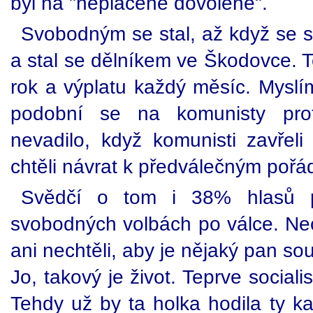
byl na "neplacené dovolené".
Svobodným se stal, až když se s
a stal se dělníkem ve Škodovce. T
rok a výplatu každý měsíc. Myslím
podobní se na komunisty prot
nevadilo, když komunisti zavřeli n
chtěli návrat k předválečným poř
Svědčí o tom i 38% hlasů p
svobodných volbách po válce. Nec
ani nechtěli, aby je nějaký pan so
Jo, takový je život. Teprve sociali
Tehdy už by ta holka hodila ty ka