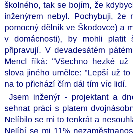
školného, tak se bojím, že kdybyc
inženýrem nebyl. Pochybuji, že m
pomocný dělník ve Škodovce) a m
v domácnosti), by mohli platit š
připravují. V devadesátém pátém 
Mencl říká: "Všechno hezké už by
slova jiného umělce: "Lepší už t
na to přichází čím dál tím víc lidí.
Jsem inženýr - projektant a d
sehnat práci s platem dvojnásobn
Nelíbilo se mi to tenkrát a nesou
Nelíbí se mi 11% nezaměstnanost.