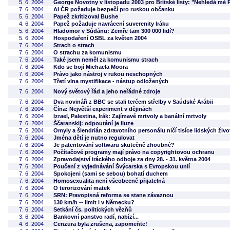
5. 6. 2004
George Novotny v listopadu 2003 pro Britské listy: "Nehledá mě Po
7. 6. 2004
AI ČR požaduje bezpečí pro ruskou občanku
5. 6. 2004
Papež zkritizoval Bushe
4. 6. 2004
Papež požaduje navrácení suverenity Iráku
5. 6. 2004
Hladomor v Súdánu: Zemře tam 300 000 lidí?
5. 6. 2004
Hospodaření OSBL za květen 2004
7. 6. 2004
Strach o strach
7. 6. 2004
O strachu za komunismu
7. 6. 2004
Také jsem neměl za komunismu strach
7. 6. 2004
Kdo se bojí Michaela Moora
7. 6. 2004
Právo jako nástroj v rukou neschopných
7. 6. 2004
Třetí vlna mystifikace - nástup odložených
7. 6. 2004
Nový světový řád a jeho neřádné zdroje
7. 6. 2004
Dva novináři z BBC se stali terčem střelby v Saúdské Arábii
7. 6. 2004
Čína: Největší experiment v dějinách
7. 6. 2004
Izrael, Palestina, Irák: Zajímavé mrtvoly a banální mrtvoly
7. 6. 2004
Ščaranskij: odpoutání je iluze
7. 6. 2004
Omyly a šlendrián zdravotního personálu ničí tisíce lidských ži
7. 6. 2004
Jména dětí je nutno regulovat
7. 6. 2004
Je patentování softwaru skutečně zhoubné?
7. 6. 2004
Počítačové programy mají právo na copyrightovou ochranu
7. 6. 2004
Zpravodajství iráckého odboje za dny 28. - 31. května 2004
7. 6. 2004
Poučení z vyjednávání Švýcarska s Evropskou unií
7. 6. 2004
Spokojeni (sami se sebou) bohatí duchem
7. 6. 2004
Homosexualita není všeobecně přijatelná
7. 6. 2004
O terorizování matek
7. 6. 2004
SRN: Pravopisná reforma se stane závaznou
7. 6. 2004
130 km/h -- limit i v Německu?
7. 6. 2004
Setkání čs. politických vězňů
3. 6. 2004
Bankovní panstvo radí, nabízí...
4. 6. 2004
Cenzura byla zrušena, zapomeňte!