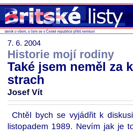
deník o všem, o čem se v České republice příliš nemluví
7. 6. 2004
Historie mojí rodiny
Také jsem neměl za
strach
Josef Vít
Chtěl bych se vyjádřit k disk
listopadem 1989. Nevím jak je to 