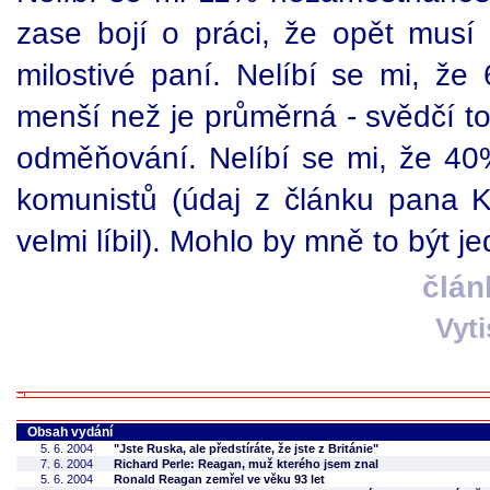
zase bojí o práci, že opět musí 
milostivé paní. Nelíbí se mi, ž
menší než je průměrná - svědčí to
odměňování. Nelíbí se mi, že 40%
komunistů (údaj z článku pana 
velmi líbil). Mohlo by mně to být je
člán
Vyt
Obsah vydání
5. 6. 2004
"Jste Ruska, ale předstíráte, že jste z Británie"
7. 6. 2004
Richard Perle: Reagan, muž kterého jsem znal
5. 6. 2004
Ronald Reagan zemřel ve věku 93 let