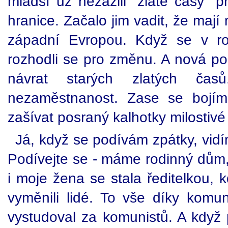
mladší už nezažili "zlaté časy" p
hranice. Začalo jim vadit, že maj
západní Evropou. Když se v ro
rozhodli se pro změnu. A nová poli
návrat starých zlatých ča
nezaměstnanost. Zase se bojí
zašívat posraný kalhotky milostivé
Já, když se podívám zpátky, vidím
Podívejte se - máme rodinný dům,
i moje žena se stala ředitelkou,
vyměnili lidé. To vše díky komu
vystudoval za komunistů. A když 