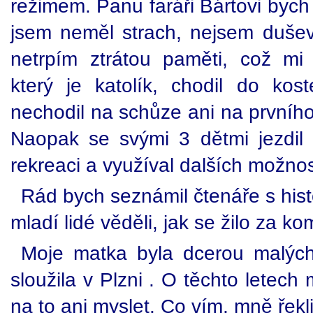
režimem. Panu faráři Bártovi bych 
jsem neměl strach, nejsem duše
netrpím ztrátou paměti, což mi
který je katolík, chodil do koste
nechodil na schůze ani na prvního
Naopak se svými 3 dětmi jezdil
rekreaci a využíval dalších možnos
Rád bych seznámil čtenáře s histo
mladí lidé věděli, jak se žilo za ko
Moje matka byla dcerou malých 
sloužila v Plzni . O těchto letech
na to ani myslet. Co vím, mně řekl