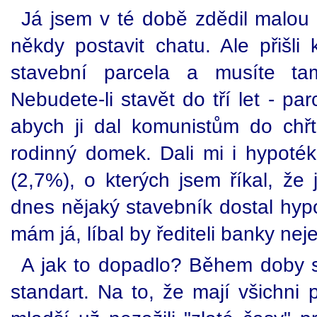
Já jsem v té době zdědil malou 
někdy postavit chatu. Ale přišli 
stavební parcela a musíte ta
Nebudete-li stavět do tří let - p
abych ji dal komunistům do chřt
rodinný domek. Dali mi i hypoték
(2,7%), o kterých jsem říkal, že 
dnes nějaký stavebník dostal hyp
mám já, líbal by řediteli banky nej
A jak to dopadlo? Během doby se
standart. Na to, že mají všichni pr