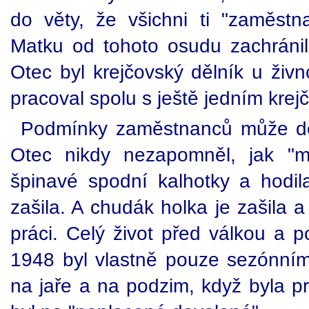
do věty, že všichni ti "zaměstna
Matku od tohoto osudu zachráni
Otec byl krejčovský dělník u živn
pracoval spolu s ještě jedním krej
Podmínky zaměstnanců může do
Otec nikdy nezapomněl, jak "mi
špinavé spodní kalhotky a hodila
zašila. A chudák holka je zašila a
práci. Celý život před válkou a 
1948 byl vlastně pouze sezónní
na jaře a na podzim, když byla p