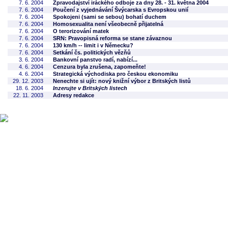
7. 6. 2004
Zpravodajství iráckého odboje za dny 28. - 31. května 2004
7. 6. 2004
Poučení z vyjednávání Švýcarska s Evropskou unií
7. 6. 2004
Spokojeni (sami se sebou) bohatí duchem
7. 6. 2004
Homosexualita není všeobecně přijatelná
7. 6. 2004
O terorizování matek
7. 6. 2004
SRN: Pravopisná reforma se stane závaznou
7. 6. 2004
130 km/h -- limit i v Německu?
7. 6. 2004
Setkání čs. politických vězňů
3. 6. 2004
Bankovní panstvo radí, nabízí...
4. 6. 2004
Cenzura byla zrušena, zapomeňte!
4. 6. 2004
Strategická východiska pro českou ekonomiku
29. 12. 2003
Nenechte si ujít: nový knižní výbor z Britských listů
18. 6. 2004
Inzerujte v Britských listech
22. 11. 2003
Adresy redakce