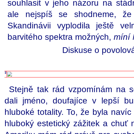
souhlasit v jeho názoru na stádn
ale nejspíš se shodneme, že
Skandinávii vyplodila ještě vel
barvitého spektra možných,
míní 
Diskuse o povolov
Stejně tak rád vzpomínám na set
dali jméno, doufajíce v lepší b
hluboké totality. To, že byla naví
hluboký estetický zážitek a chuť 