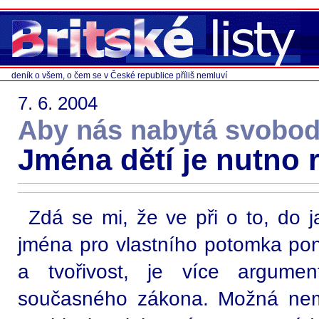
deník o všem, o čem se v České republice příliš nemluví
7. 6. 2004
Aby nás nabytá svobod
Jména dětí je nutno 
Zdá se mi, že ve při o to, do j
jména pro vlastního potomka p
a tvořivost, je více argume
současného zákona. Možná ne