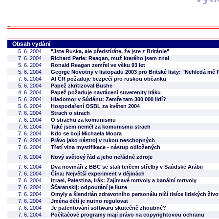
Obsah vydání
5. 6. 2004
"Jste Ruska, ale předstíráte, že jste z Británie"
7. 6. 2004
Richard Perle: Reagan, muž kterého jsem znal
5. 6. 2004
Ronald Reagan zemřel ve věku 93 let
5. 6. 2004
George Novotny v listopadu 2003 pro Britské listy: "Nehledá mě Po
7. 6. 2004
AI ČR požaduje bezpečí pro ruskou občanku
5. 6. 2004
Papež zkritizoval Bushe
4. 6. 2004
Papež požaduje navrácení suverenity Iráku
5. 6. 2004
Hladomor v Súdánu: Zemře tam 300 000 lidí?
5. 6. 2004
Hospodaření OSBL za květen 2004
7. 6. 2004
Strach o strach
7. 6. 2004
O strachu za komunismu
7. 6. 2004
Také jsem neměl za komunismu strach
7. 6. 2004
Kdo se bojí Michaela Moora
7. 6. 2004
Právo jako nástroj v rukou neschopných
7. 6. 2004
Třetí vlna mystifikace - nástup odložených
7. 6. 2004
Nový světový řád a jeho neřádné zdroje
7. 6. 2004
Dva novináři z BBC se stali terčem střelby v Saúdské Arábii
7. 6. 2004
Čína: Největší experiment v dějinách
7. 6. 2004
Izrael, Palestina, Irák: Zajímavé mrtvoly a banální mrtvoly
7. 6. 2004
Ščaranskij: odpoutání je iluze
7. 6. 2004
Omyly a šlendrián zdravotního personálu ničí tisíce lidských ži
7. 6. 2004
Jména dětí je nutno regulovat
7. 6. 2004
Je patentování softwaru skutečně zhoubné?
7. 6. 2004
Počítačové programy mají právo na copyrightovou ochranu