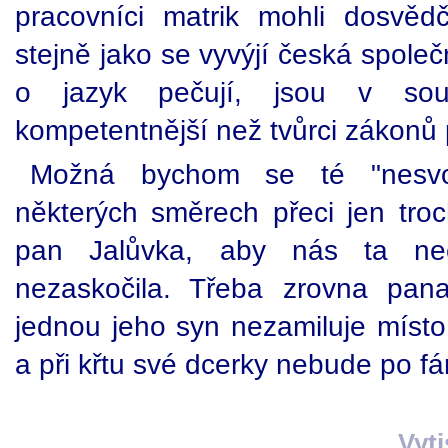
pracovníci matrik mohli dosvědč
stejně jako se vyvýjí česká společ
o jazyk pečují, jsou v sou
kompetentnější než tvůrci zákonů 
Možná bychom se té "nesvo
některých směrech přeci jen troc
pan Jalůvka, aby nás ta ne
nezaskočila. Třeba zrovna pana
jednou jeho syn nezamiluje míst
a při křtu své dcerky nebude po f
Vyt