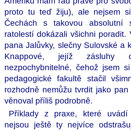
Ameriku mám rád právě pro svobod
proto tu teď žiju), ale nejsem s
Čechách s takovou absolutní 
ratolestí dokázali všichni poradit
pana Jalůvky, slečny Sulovské a 
Knappové, jejíž zásluhy
nezpochybnitelné, čehož jsem s
pedagogické fakultě stačil vši
rozhodně nemůžu tvrdit jako pan 
věnoval příliš podrobně.
Příklady z praxe, které uvádí
nejsou ještě ty nejvíce odstraš