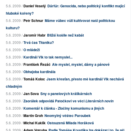
5.6. 2009 /
Daniel Veselý
Dárfúr: Genocida, nebo politický konflikt mající
hluboké kořeny?
5.6. 2009 /
Petr Schnur
Máme vůbec vůli kultivovat naši politickou
kulturu?
5.6. 2009 /
Jaromír Habr
Bližší košile než kabát
5.6. 2009 /
Trvá čas Titaniku?
5.6. 2009 /
O mládeži
5.6. 2009 /
Kardinál Vlk to tak nemyslel...
5.6. 2009 /
František Řezáč
Ale myslel, myslel, dámy a pánové
5.6. 2009 /
Obhajoba kardinála
5.6. 2009 /
Tomáš Koloc
Jsem křesťan, přesto mě kardinál Vlk nechává
chladným
5.6. 2009 /
Jan Sova
Sny o panelových králíkárnách
5.6. 2009 /
Zaorálek odpovídá Patočkovi ve věci
Literárních novin
5.6. 2009 /
Komentář k článku - Zločiny komunismu a jiných
5.6. 2009 /
Martin Groh
Neomylný věštec Paroubek
5.6. 2009 /
Michal Kuklík
Ostouzená Milada Horáková
5.6. 2009 /
Adam Votruba
Podle Tomáše Krystlíka lze dokázat i to, že při