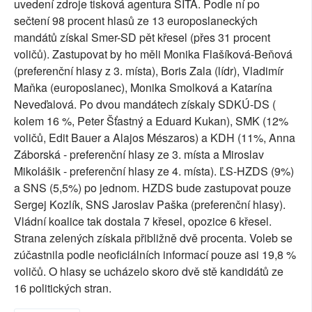
uvedení zdroje tisková agentura SITA. Podle ní po
sečtení 98 procent hlasů ze 13 europoslaneckých
mandátů získal Smer-SD pět křesel (přes 31 procent
voličů). Zastupovat by ho měli Monika Flašíková-Beňová
(preferenční hlasy z 3. místa), Boris Zala (lídr), Vladimír
Maňka (europoslanec), Monika Smolková a Katarína
Neveďalová. Po dvou mandátech získaly SDKÚ-DS (
kolem 16 %, Peter Šťastný a Eduard Kukan), SMK (12%
voličů, Edit Bauer a Alajos Mészaros) a KDH (11%, Anna
Záborská - preferenční hlasy ze 3. místa a Miroslav
Mikolášik - preferenční hlasy ze 4. místa). ĽS-HZDS (9%)
a SNS (5,5%) po jednom. HZDS bude zastupovat pouze
Sergej Kozlík, SNS Jaroslav Paška (preferenční hlasy).
Vládní koalice tak dostala 7 křesel, opozice 6 křesel.
Strana zelených získala přibližně dvě procenta. Voleb se
zúčastnila podle neoficiálních informací pouze asi 19,8 %
voličů. O hlasy se ucházelo skoro dvě stě kandidátů ze
16 politických stran.