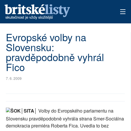
AKTUÁLNÍ VYDÁNÍ
Evropské volby na
Slovensku:
ARCHIV
pravděpodobně vyhrál
TÉMATA
Fico
AUTOŘI
7. 6. 2009
PŘÍSPĚVKY NA PROVOZ
ŠOK│SITA│
Volby do Evropského parlamentu na
Slovensku pravděpodobně vyhrála strana Smer-Sociálna
demokracia premiéra Roberta Fica. Uvedla to bez