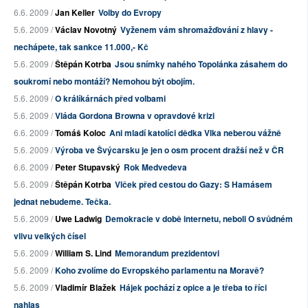
6.6. 2009 /
Jan Keller
Volby do Evropy
5.6. 2009 /
Václav Novotný
Vyženem vám shromažďování z hlavy -
nechápete, tak sankce 11.000,- Kč
5.6. 2009 /
Štěpán Kotrba
Jsou snímky nahého Topolánka zásahem do
soukromí nebo montáží? Nemohou být obojím.
5.6. 2009 /
O králíkárnách před volbami
5.6. 2009 /
Vláda Gordona Browna v opravdové krizi
6.6. 2009 /
Tomáš Koloc
Ani mladí katolíci dědka Vlka neberou vážně
5.6. 2009 /
Výroba ve Švýcarsku je jen o osm procent dražší než v ČR
6.6. 2009 /
Peter Stupavský
Rok Medvedeva
5.6. 2009 /
Štěpán Kotrba
Vlček před cestou do Gazy: S Hamásem
jednat nebudeme. Tečka.
5.6. 2009 /
Uwe Ladwig
Demokracie v době internetu, neboli O svůdném
vlivu velkých čísel
5.6. 2009 /
William S. Lind
Memorandum prezidentovi
5.6. 2009 /
Koho zvolíme do Evropského parlamentu na Moravě?
5.6. 2009 /
Vladimír Blažek
Hájek pochází z opice a je třeba to říci
nahlas