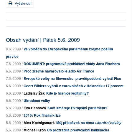
Vytisknout
Obsah vydání | Pátek 5.6. 2009
8.6. 2009 /
Ve volbách do Evropského parlamentu zřejmě posílila
pravice
7.6. 2009 /
DOKUMENT: programové prohlášení vlády Jana Fischera
6.6. 2009 /
Proč zřejmě havarovalo letadlo Air France
7.6. 2009 /
Evropské volby na Slovensku: pravděpodobně vyhrál Fico
6.6. 2009 /
Geert Wilders vyhrál v eurovolbách v Holandsku 17 procent
6.6. 2009 /
Ladislav Žák
Kde je hranice legitimity?
6.6. 2009 /
Ukradené volby
5.6. 2009 /
Eva Hahnová
Kam směřuje Evropský parlament?
5.6. 2009 /
2015: Rok finální krize
5.6. 2009 /
Alex Koenigsmark
Můj příspěvek na téma
Literární noviny
5.6. 2009 /
Michael Kroh
Co prozradila předvolební kalkulačka