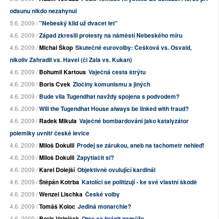
odsunu nikdo nezahynul
5.6. 2009 /
"Nebeský klid už dvacet let"
4.6. 2009 /
Západ zkreslil protesty na náměstí Nebeského míru
4.6. 2009 /
Michal Škop
Skutečné eurovolby: Češková vs. Osvald,
nikoliv Zahradil vs. Havel (či Zala vs. Kukan)
4.6. 2009 /
Bohumil Kartous
Vaječná cesta štrýtu
4.6. 2009 /
Boris Cvek
Zločiny komunismu a jiných
4.6. 2009 /
Bude vila Tugendhat navždy spojena s podvodem?
4.6. 2009 /
Will the Tugendhat House always be linked with fraud?
4.6. 2009 /
Radek Mikula
Vaječné bombardování jako katalyzátor
polemiky uvnitř české levice
4.6. 2009 /
Miloš Dokulil
Prodej se zárukou, aneb na tachometr nehleď!
4.6. 2009 /
Miloš Dokulil
Zapytlačit si?
4.6. 2009 /
Karel Dolejší
Objektivně ovulující kardinál
4.6. 2009 /
Štěpán Kotrba
Katolíci se politizují - ke své vlastní škodě
4.6. 2009 /
Wenzel Lischka
České volby
4.6. 2009 /
Tomáš Koloc
Jediná monarchie?
4.6. 2009 /
Boris Valníček
Otec se bránit nemůže