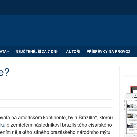
ATA
NEJČTENĚJŠÍ ZA 7 DNÍ
AUTOŘI
PŘÍSPĚVKY NA PROVOZ
e?
vala na americkém kontinentě, byla Brazílie", kterou
nku
o zemřelém následníkovi brazilského císařského
vením nějakého silného brazilského národního mýtu.