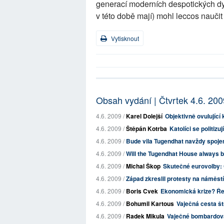
generací moderních despotických dyn
v této době mají) mohl leccos naučit
Vytisknout
Obsah vydání | Čtvrtek 4.6. 200
4.6. 2009 /
Karel Dolejší
Objektivně ovulující 
4.6. 2009 /
Štěpán Kotrba
Katolíci se politizu
4.6. 2009 /
Bude vila Tugendhat navždy spoj
4.6. 2009 /
Will the Tugendhat House always b
4.6. 2009 /
Michal Škop
Skutečné eurovolby: Č
4.6. 2009 /
Západ zkreslil protesty na náměs
4.6. 2009 /
Boris Cvek
Ekonomická krize? Ře
4.6. 2009 /
Bohumil Kartous
Vaječná cesta št
4.6. 2009 /
Radek Mikula
Vaječné bombardován