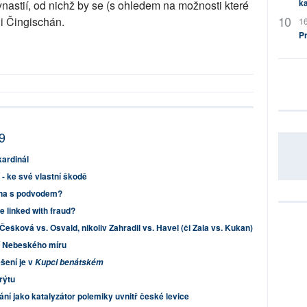
ka
astií, od nichž by se (s ohledem na možnosti které
 i Čingischán.
16
P
9
kardinál
jí - ke své vlastní škodě
ena s podvodem?
e linked with fraud?
ešková vs. Osvald, nikoliv Zahradil vs. Havel (či Zala vs. Kukan)
tí Nebeského míru
šení je v
Kupci benátském
rýtu
í jako katalyzátor polemiky uvnitř české levice