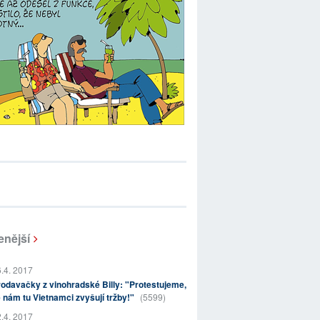
enější
.4. 2017
odavačky z vinohradské Billy: "Protestujeme,
 nám tu Vietnamci zvyšují tržby!"
(5599)
.4. 2017