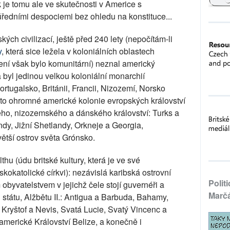
 je tomu ale ve skutečnosti v Americe s
úředními despociemi bez ohledu na konstituce...
ch civilizací, ještě před 240 lety (nepočítám-li
y
, která sice ležela v koloniálních oblastech
zení však bylo komunitární) neznal americký
 a byl jedinou velkou koloniální monarchií
tugalsko, Británii, Francii, Nizozemí, Norsko
éto ohromné americké kolonie evropských království
ho, nizozemského a dánského království: Turks a
dy, Jižní Shetlandy, Orkneje a Georgia,
větší ostrov světa Grónsko.
 (údu britské kultury, která je ve své
skokatolické církvi): nezávislá karibská ostrovní
Polit
obyvatelstvem v jejichž čele stojí guvernéři a
Marč
u státu, Alžbětu II.: Antigua a Barbuda, Bahamy,
Kryštof a Nevis, Svatá Lucie, Svatý Vincenc a
oamerické Království Belize, a konečně i