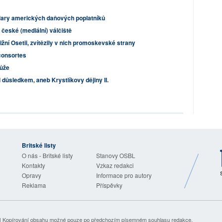
ary amerických daňových poplatníků
 české (mediální) válčiště
žní Osetii, zvítězily v nich promoskevské strany
consortes
může
důsledkem, aneb Krystlíkovy dějiny II.
Britské listy
O nás - Britské listy
Stanovy OSBL
Kontakty
Vzkaz redakci
Opravy
Informace pro autory
Reklama
Příspěvky
| Kopírování obsahu možné pouze po předchozím písemném souhlasu redakce.