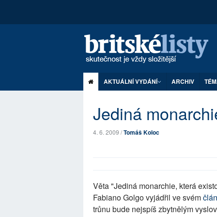
AKTUÁLNÍ VYDÁNÍ
ARCHIV
TÉM
Jediná monarchi
4. 6. 2009 /
Tomáš Koloc
Věta "Jediná monarchie, která existo
Fabiano Golgo vyjádřil ve svém
člá
trůnu bude nejspíš zbytnělým vyslo