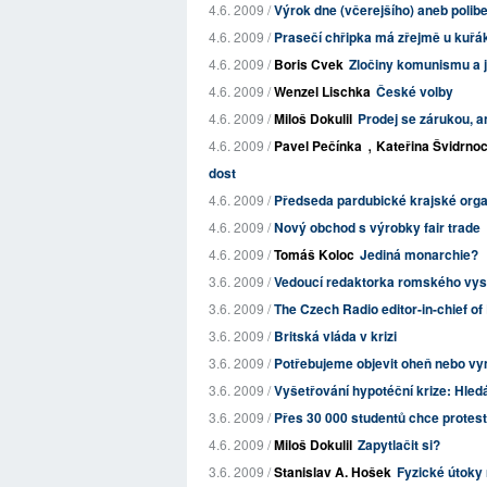
4.6. 2009 /
Výrok dne (včerejšího) aneb polib
4.6. 2009 /
Prasečí chřipka má zřejmě u kuřá
4.6. 2009 /
Boris Cvek
Zločiny komunismu a 
4.6. 2009 /
Wenzel Lischka
České volby
4.6. 2009 /
Miloš Dokulil
Prodej se zárukou, a
,
4.6. 2009 /
Pavel Pečínka
Kateřina Švidrno
dost
4.6. 2009 /
Předseda pardubické krajské orga
4.6. 2009 /
Nový obchod s výrobky fair trade
4.6. 2009 /
Tomáš Koloc
Jediná monarchie?
3.6. 2009 /
Vedoucí redaktorka romského vysí
3.6. 2009 /
The Czech Radio editor-in-chief o
3.6. 2009 /
Britská vláda v krizi
3.6. 2009 /
Potřebujeme objevit oheň nebo vy
3.6. 2009 /
Vyšetřování hypotéční krize: Hled
3.6. 2009 /
Přes 30 000 studentů chce protesto
4.6. 2009 /
Miloš Dokulil
Zapytlačit si?
3.6. 2009 /
Stanislav A. Hošek
Fyzické útoky 