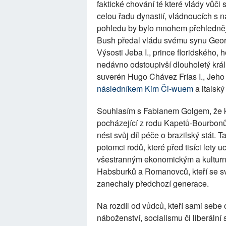
faktické chování té které vlády vůč
celou řadu dynastií, vládnoucích s 
pohledu by bylo mnohem přehlednější
Bush předal vládu svému synu Georgo
Výsosti Jeba I., prince floridského,
nedávno odstoupivší dlouholetý krá
suverén Hugo Chávez Frías I., Jeho 
následníkem Kim Či-wuem
a italský 
Souhlasím s Fabianem Golgem, že k
pocházející z rodu Kapetů-Bourbonů
nést svůj díl péče o brazilský stát. T
potomci rodů, které před tisíci lety
všestranným ekonomickým a kulturní
Habsburků a Romanovců, kteří se svým
zanechaly předchozí generace.
Na rozdíl od vůdců, kteří sami sebe
náboženství, socialismu či liberální