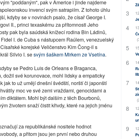
i svým "poddaným", pak v Americe i jinde najdeme
Zá
napoleonskou invencí svým satrapiím. Z tohoto úhlu
12
, kdyby se v novinách psalo, že císař George I.
J
vi II., princi texaskému za přítomnosti Jeho
13
 hosty pak byla saúdská knížecí rodina Bin Ládinů,
Če
l Fidel I. de Cuba s nástupcem Raúlem, venezuelský
(
Císařské korejské Veličenstvo Kim Čong-il s
15
král Silvio I. se
svým šaškem Mirkem ze Vsetína
.
Ve
14
dyby se Pedro Luis de Orleans e Braganca,
Ra
li
, dožil své korunovace, mohl lidsky a empaticky
ak jak to už umějí dnešní švédští, norští či japonští
14
St
 uchvátily moc ve své zemi vraždami, genocidami a
zí
m diktátem. Mohl být dalším z těch Bourbonů,
(
 životem snaží čistit křivdy, které na jejich jménu
12
Ka
u
 označují za republikánské nositele hodnot
12
 svobody, a přitom jsou jen první nebo druhou
Po