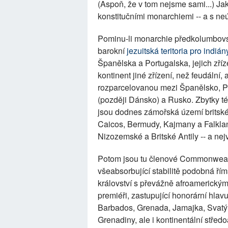
(Aspoň, že v tom nejsme sami...) Jak
konstitučními monarchiemi -- a s ne
Pominu-li monarchie předkolumbovský
barokní
jezuitská teritoria pro indián
Španělska a Portugalska, jejich zří
kontinent jiné zřízení, než feudální,
rozparcelovanou mezi Španělsko, Por
(později Dánsko) a Rusko. Zbytky t
jsou dodnes zámořská území britské
Caicos, Bermudy, Kajmany a Falklan
Nizozemské a Britské Antily -- a nej
Potom jsou tu členové Commonwealthu
všeabsorbující stabilitě podobná řím
království s převážně afroamerickým 
premiéři, zastupující honorární hlav
Barbados, Grenada, Jamajka, Svatý 
Grenadiny, ale i kontinentální střed