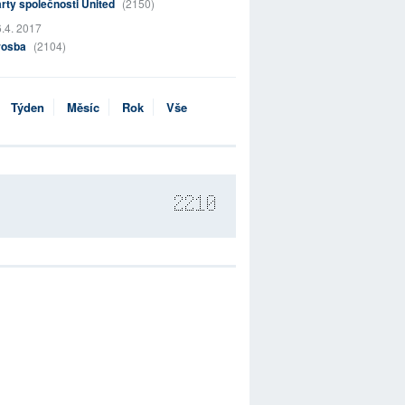
rty společnosti United
(2150)
.4. 2017
rosba
(2104)
Týden
Měsíc
Rok
Vše
2210