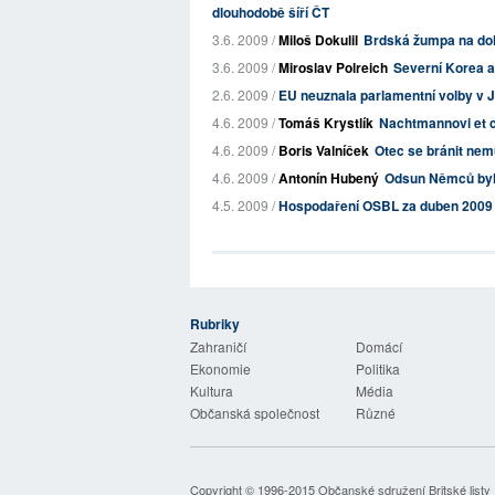
dlouhodobě šíří ČT
3.6. 2009 /
Miloš Dokulil
Brdská žumpa na dol
3.6. 2009 /
Miroslav Polreich
Severní Korea a
2.6. 2009 /
EU neuznala parlamentní volby v Ji
4.6. 2009 /
Tomáš Krystlík
Nachtmannovi et 
4.6. 2009 /
Boris Valníček
Otec se bránit ne
4.6. 2009 /
Antonín Hubený
Odsun Němců byl 
4.5. 2009 /
Hospodaření OSBL za duben 2009
Rubriky
 Listy
Zahraničí
Domácí
Ekonomie
Politika
Kultura
Média
Občanská společnost
Různé
Copyright © 1996-2015
Občanské sdružení Britské listy