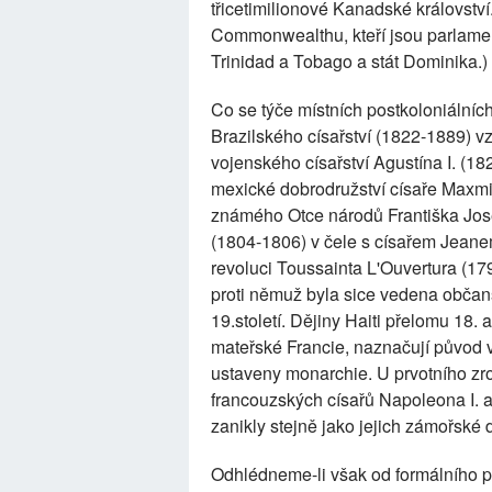
třicetimilionové Kanadské království.
Commonwealthu, kteří jsou parlament
Trinidad a Tobago a stát Dominika.)
Co se týče místních postkoloniálníc
Brazilského císařství (1822-1889) 
vojenského císařství Agustína I. (1
mexické dobrodružství císaře Maxmil
známého Otce národů Františka Josefa
(1804-1806) v čele s císařem Jean
revoluci Toussainta L'Ouvertura (17
proti němuž byla sice vedena občans
19.století. Dějiny Haiti přelomu 18. a
mateřské Francie, naznačují původ vš
ustaveny monarchie. U prvotního zro
francouzských císařů Napoleona I. a I
zanikly stejně jako jejich zámořské d
Odhlédneme-li však od formálního po