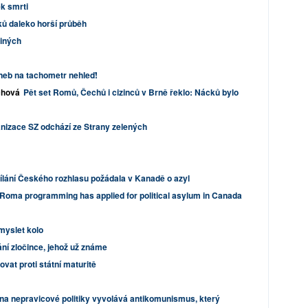
ek smrti
ků daleko horší průběh
jiných
neb na tachometr nehleď!
chová
Pět set Romů, Čechů i cizinců v Brně řeklo: Nácků bylo
nizace SZ odchází ze Strany zelených
lání Českého rozhlasu požádala v Kanadě o azyl
f Roma programming has applied for political asylum in Canada
myslet kolo
ání zločince, jehož už známe
vat proti státní maturitě
na nepravicové politiky vyvolává antikomunismus, který