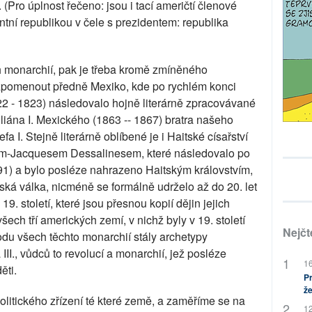
 (Pro úplnost řečeno: jsou i tací američtí členové
ní republikou v čele s prezidentem: republika
h monarchií, pak je třeba kromě zmíněného
vzpomenout předně Mexiko, kde po rychlém konci
822 - 1823) následovalo hojně literárně zpracovávané
iána I. Mexického (1863 -- 1867) bratra našeho
 I. Stejně literárně oblíbené je i Haitské císařství
em-Jacquesem Dessalinesem, které následovalo po
91) a bylo posléze nahrazeno Haitským královstvím,
ká válka, nicméně se formálně udrželo až do 20. let
 19. století, které jsou přesnou kopií dějin jejich
ech tří amerických zemí, v nichž byly v 19. století
Nejčt
du všech těchto monarchií stály archetypy
II., vůdců to revolucí a monarchií, jež posléze
16
ěti.
Pr
že
litického zřízení té které země, a zaměříme se na
12