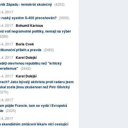
nik Západu - tentokrát skutečný
(4253)
.4. 2017
e ruský systém S-400 přeceňován?
(3505)
.4. 2017
Bohumil Kartous
ši volí negramotné politiky, nemají na výběr
3289)
.4. 2017
Boris Cvek
likonoční příběh a pravda
(2462)
.4. 2017
Karel Dolejší
ději otevřenou republiku než "kritický
beralismus"
(2442)
.4. 2017
Karel Dolejší
rach? Jako bývalý aktivista proti radaru jsem
skal zcela jinou zkušenost než Petr Glivický
2270)
.4. 2017
m půjde Francie, tam se vydá i Evropská
nie
(2225)
.4. 2017
 skandálním zmlácení lékaře ničí cestující