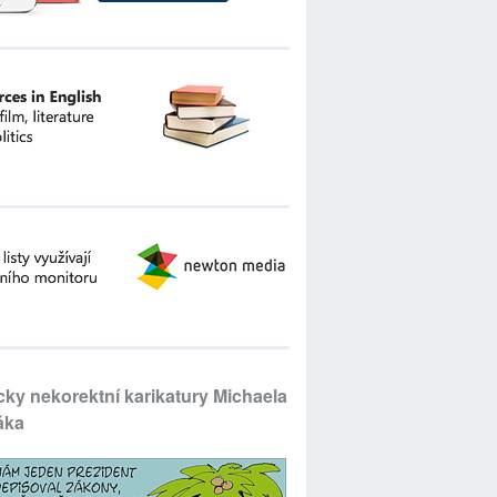
icky nekorektní karikatury Michaela
áka