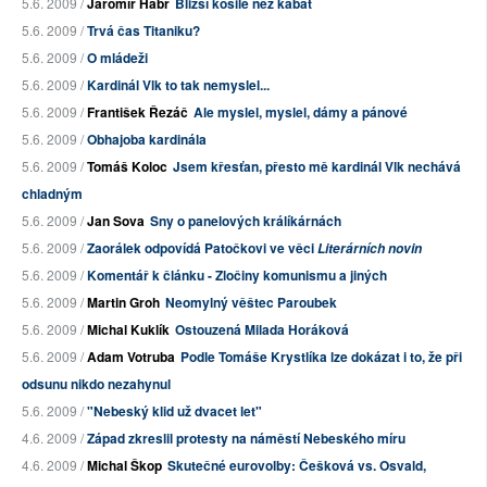
5.6. 2009 /
Jaromír Habr
Bližší košile než kabát
5.6. 2009 /
Trvá čas Titaniku?
5.6. 2009 /
O mládeži
5.6. 2009 /
Kardinál Vlk to tak nemyslel...
5.6. 2009 /
František Řezáč
Ale myslel, myslel, dámy a pánové
5.6. 2009 /
Obhajoba kardinála
5.6. 2009 /
Tomáš Koloc
Jsem křesťan, přesto mě kardinál Vlk nechává
chladným
5.6. 2009 /
Jan Sova
Sny o panelových králíkárnách
5.6. 2009 /
Zaorálek odpovídá Patočkovi ve věci
Literárních novin
5.6. 2009 /
Komentář k článku - Zločiny komunismu a jiných
5.6. 2009 /
Martin Groh
Neomylný věštec Paroubek
5.6. 2009 /
Michal Kuklík
Ostouzená Milada Horáková
5.6. 2009 /
Adam Votruba
Podle Tomáše Krystlíka lze dokázat i to, že při
odsunu nikdo nezahynul
5.6. 2009 /
"Nebeský klid už dvacet let"
4.6. 2009 /
Západ zkreslil protesty na náměstí Nebeského míru
4.6. 2009 /
Michal Škop
Skutečné eurovolby: Češková vs. Osvald,