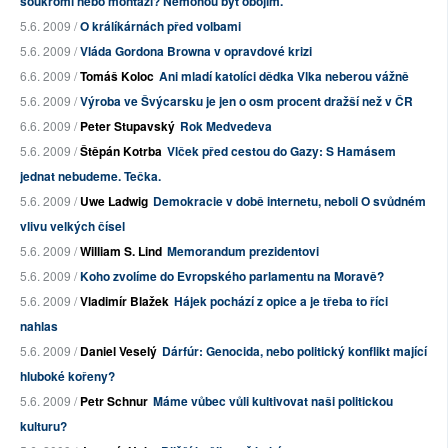
soukromí nebo montáží? Nemohou být obojím.
5.6. 2009 /
O králíkárnách před volbami
5.6. 2009 /
Vláda Gordona Browna v opravdové krizi
6.6. 2009 /
Tomáš Koloc
Ani mladí katolíci dědka Vlka neberou vážně
5.6. 2009 /
Výroba ve Švýcarsku je jen o osm procent dražší než v ČR
6.6. 2009 /
Peter Stupavský
Rok Medvedeva
5.6. 2009 /
Štěpán Kotrba
Vlček před cestou do Gazy: S Hamásem
jednat nebudeme. Tečka.
5.6. 2009 /
Uwe Ladwig
Demokracie v době internetu, neboli O svůdném
vlivu velkých čísel
5.6. 2009 /
William S. Lind
Memorandum prezidentovi
5.6. 2009 /
Koho zvolíme do Evropského parlamentu na Moravě?
5.6. 2009 /
Vladimír Blažek
Hájek pochází z opice a je třeba to říci
nahlas
5.6. 2009 /
Daniel Veselý
Dárfúr: Genocida, nebo politický konflikt mající
hluboké kořeny?
5.6. 2009 /
Petr Schnur
Máme vůbec vůli kultivovat naši politickou
kulturu?