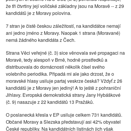
že tři čtvrtiny její voličské základny jsou na Moravě -- z 29
kandidátů je z Moravy polovina.
7 stran je čistě českou záležitostí, na kandidátce nemají
ani jedno jméno z Moravy. Naopak 1 strana (Moravané)
nemá žádného kandidáta z Čech.
Strana Věci veřejné (č. 3) sice věnovala své propagaci na
Moravě, tedy alespoň v Brně, hodně prostředků a
distribuovala do domácností několik čísel svého
volebního periodika. Připadá mi ale jako drzost, že o
moravské hlasy usiluje partaj veskrze česká? Vždyť z 26
kandidátů je z Moravy jen jediný! A to ještě z pohraniční
Jihlavy. Evropská demokratická strany Jany Hybáškové
(č. 9) nasazuje z 22 kandidátů 13 Pražáků.
O poslanecká křesla v EP usiluje celkem 731 kandidátů.
Občané Moravy a Slezska představují asi 42% obyvatel
České republiky. Na kandidátních listinách jich však