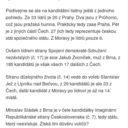
Podívejme se ale na kandidátní listiny ještě z jednoho
pohledu. Ze 33 lídrů je 20 z Prahy. Dva jsou z Průhonic,
což jsou pražská humna. Prakticky tedy zase Praha. Pět
je z jiných částí Čech. 27 jich tedy reprezentuje českou
stát společného státu. Z Moravy je lídrů pouze 6.
Ovšem lídrem strany Spojení demokraté-Sdružení
nezávislých (č. 17) je sice Jakub Zvoníček, muž z Brna, z
18ti kandidátů je však všech 17 dalších z Čech.
Stranu důstojného života (č. 14) vede do voleb Stanislav
Jež z Lipníku nad Bečvou, z 29 kandidátů je ale 23 z
Čech, další kandidát z Moravy po lídrovi je až na 14.
místě.
Miroslav Sládek z Brna je v čele kandidátky imaginární
Republikánské strany Československa (č. 7), tedy státu,
který neexistuje. Získá tím důvěru voličů?