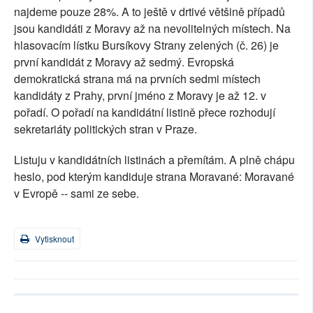
najdeme pouze 28%. A to ještě v drtivé většině případů
jsou kandidáti z Moravy až na nevolitelných místech. Na
hlasovacím lístku Bursíkovy Strany zelených (č. 26) je
první kandidát z Moravy až sedmý. Evropská
demokratická strana má na prvních sedmi místech
kandidáty z Prahy, první jméno z Moravy je až 12. v
pořadí. O pořadí na kandidátní listině přece rozhodují
sekretariáty politických stran v Praze.
Listuju v kandidátních listinách a přemítám. A plně chápu
heslo, pod kterým kandiduje strana Moravané: Moravané
v Evropě -- sami ze sebe.
Vytisknout