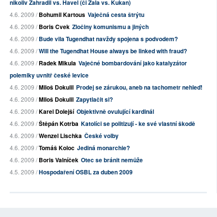
nikoliv Zahradil vs. Havel (či Zala vs. Kukan)
4.6. 2009 /
Bohumil Kartous
Vaječná cesta štrýtu
4.6. 2009 /
Boris Cvek
Zločiny komunismu a jiných
4.6. 2009 /
Bude vila Tugendhat navždy spojena s podvodem?
4.6. 2009 /
Will the Tugendhat House always be linked with fraud?
4.6. 2009 /
Radek Mikula
Vaječné bombardování jako katalyzátor
polemiky uvnitř české levice
4.6. 2009 /
Miloš Dokulil
Prodej se zárukou, aneb na tachometr nehleď!
4.6. 2009 /
Miloš Dokulil
Zapytlačit si?
4.6. 2009 /
Karel Dolejší
Objektivně ovulující kardinál
4.6. 2009 /
Štěpán Kotrba
Katolíci se politizují - ke své vlastní škodě
4.6. 2009 /
Wenzel Lischka
České volby
4.6. 2009 /
Tomáš Koloc
Jediná monarchie?
4.6. 2009 /
Boris Valníček
Otec se bránit nemůže
4.5. 2009 /
Hospodaření OSBL za duben 2009