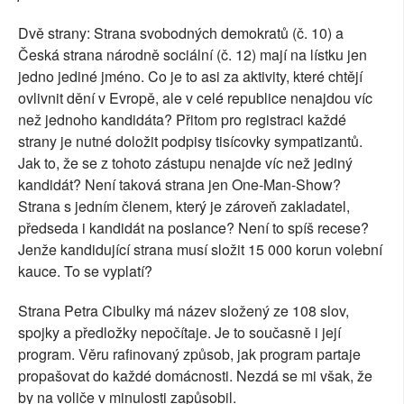
Dvě strany: Strana svobodných demokratů (č. 10) a
Česká strana národně sociální (č. 12) mají na lístku jen
jedno jediné jméno. Co je to asi za aktivity, které chtějí
ovlivnit dění v Evropě, ale v celé republice nenajdou víc
než jednoho kandidáta? Přitom pro registraci každé
strany je nutné doložit podpisy tisícovky sympatizantů.
Jak to, že se z tohoto zástupu nenajde víc než jediný
kandidát? Není taková strana jen One-Man-Show?
Strana s jedním členem, který je zároveň zakladatel,
předseda i kandidát na poslance? Není to spíš recese?
Jenže kandidující strana musí složit 15 000 korun volební
kauce. To se vyplatí?
Strana Petra Cibulky má název složený ze 108 slov,
spojky a předložky nepočítaje. Je to současně i její
program. Věru rafinovaný způsob, jak program partaje
propašovat do každé domácnosti. Nezdá se mi však, že
by na voliče v minulosti zapůsobil.