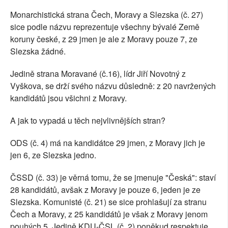
Monarchistická strana Čech, Moravy a Slezska (č. 27)
sice podle názvu reprezentuje všechny bývalé Země
koruny české, z 29 jmen je ale z Moravy pouze 7, ze
Slezska žádné.
Jedině strana Moravané (č.16), lídr Jiří Novotný z
Vyškova, se drží svého názvu důsledně: z 20 navržených
kandidátů jsou všichni z Moravy.
A jak to vypadá u těch nejvlivnějších stran?
ODS (č. 4) má na kandidátce 29 jmen, z Moravy jich je
jen 6, ze Slezska jedno.
ČSSD (č. 33) je věrná tomu, že se jmenuje "Česká": staví
28 kandidátů, avšak z Moravy je pouze 6, jeden je ze
Slezska. Komunisté (č. 21) se sice prohlašují za stranu
Čech a Moravy, z 25 kandidátů je však z Moravy jenom
pouhých 5. Jedině KDU-ČSL (č. 2) poněkud respektuje,