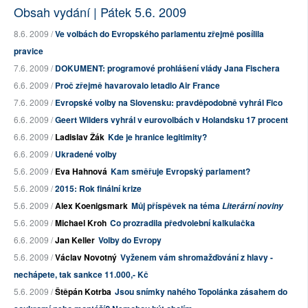
Obsah vydání | Pátek 5.6. 2009
8.6. 2009 /
Ve volbách do Evropského parlamentu zřejmě posílila
pravice
7.6. 2009 /
DOKUMENT: programové prohlášení vlády Jana Fischera
6.6. 2009 /
Proč zřejmě havarovalo letadlo Air France
7.6. 2009 /
Evropské volby na Slovensku: pravděpodobně vyhrál Fico
6.6. 2009 /
Geert Wilders vyhrál v eurovolbách v Holandsku 17 procent
6.6. 2009 /
Ladislav Žák
Kde je hranice legitimity?
6.6. 2009 /
Ukradené volby
5.6. 2009 /
Eva Hahnová
Kam směřuje Evropský parlament?
5.6. 2009 /
2015: Rok finální krize
5.6. 2009 /
Alex Koenigsmark
Můj příspěvek na téma
Literární noviny
5.6. 2009 /
Michael Kroh
Co prozradila předvolební kalkulačka
6.6. 2009 /
Jan Keller
Volby do Evropy
5.6. 2009 /
Václav Novotný
Vyženem vám shromažďování z hlavy -
nechápete, tak sankce 11.000,- Kč
5.6. 2009 /
Štěpán Kotrba
Jsou snímky nahého Topolánka zásahem do