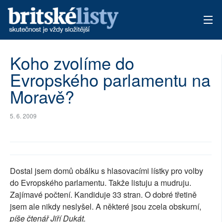
AKTUÁLNÍ VYDÁNÍ
Koho zvolíme do
Evropského parlamentu na
ARCHIV
Moravě?
TÉMATA
5. 6. 2009
AUTOŘI
PŘÍSPĚVKY NA PROVOZ
Dostal jsem domů obálku s hlasovacími lístky pro volby
do Evropského parlamentu. Takže listuju a mudruju.
Zajímavé počtení. Kandiduje 33 stran. O dobré třetině
jsem ale nikdy neslyšel. A některé jsou zcela obskurní,
píše čtenář Jiří Dukát.