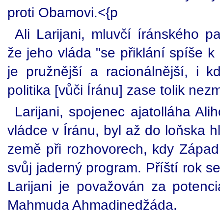
proti Obamovi.<{p
Ali Larijani, mluvčí íránského p
že jeho vláda "se přiklání spíše 
je pružnější a racionálnější, i 
politika [vůči Íránu] zase tolik nez
Larijani, spojenec ajatolláha Al
vládce v Íránu, byl až do loňska
země při rozhovorech, kdy Západ 
svůj jaderný program. Příští rok s
Larijani je považován za potenci
Mahmuda Ahmadinedžáda.