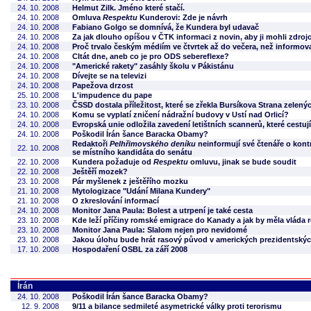
24. 10. 2008
Helmut Zilk. Jméno které stačí.
24. 10. 2008
Omluva
Respektu
Kunderovi: Zde je návrh
24. 10. 2008
Fabiano Golgo se domnívá, že Kundera byl udavač
24. 10. 2008
Za jak dlouho opíšou v ČTK informaci z novin, aby ji mohli zdroj
24. 10. 2008
Proč trvalo českým médiím ve čtvrtek až do večera, než informov
24. 10. 2008
CItát dne, aneb co je pro ODS sebereflexe?
24. 10. 2008
"Americké rakety" zasáhly školu v Pákistánu
24. 10. 2008
Dívejte se na televizi
24. 10. 2008
Papežova drzost
25. 10. 2008
L'impudence du pape
23. 10. 2008
ČSSD dostala příležitost, které se zřekla Bursíkova Strana zelený
24. 10. 2008
Komu se vyplatí zničení nádražní budovy v Ustí nad Orlicí?
24. 10. 2008
Evropská unie odložila zavedení letištních scannerů, které cestujíc
24. 10. 2008
Poškodil Írán šance Baracka Obamy?
Redaktoři
Pelhřimovského deníku
neinformují své čtenáře o kont
22. 10. 2008
se místního kandidáta do senátu
22. 10. 2008
Kundera požaduje od
Respektu
omluvu, jinak se bude soudit
22. 10. 2008
Ještěří mozek?
23. 10. 2008
Pár myšlenek z ještěřího mozku
21. 10. 2008
Mytologizace "Udání Milana Kundery"
21. 10. 2008
O zkreslování informací
24. 10. 2008
Monitor Jana Paula: Bolest a utrpení je také cesta
23. 10. 2008
Kde leží příčiny romské emigrace do Kanady a jak by měla vláda 
23. 10. 2008
Monitor Jana Paula: Slalom nejen pro nevidomé
23. 10. 2008
Jakou úlohu bude hrát rasový původ v amerických prezidentský
17. 10. 2008
Hospodaření OSBL za září 2008
Írán
24. 10. 2008
Poškodil Írán šance Baracka Obamy?
12. 9. 2008
9/11 a bilance sedmileté asymetrické války proti terorismu