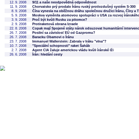
12. 9. 2008
9/11 a naše neodpovědná odpovědnost
11. 9. 2008
Chorvatsko prý prodalo Íránu ruský protivzdušný systém S-300
8. 9. 2008
Čína vynesla na oběžnou dráhu společnou družici Íránu, Číny a 
5. 9. 2008
Moskva vyměnila atomovou spolupráci s USA za rozvoj íránskéh
3. 9. 2008
Proč být kvůli Rusku za pitomce?
2. 9. 2008
Protiraketová obrana Izraele
22. 8. 2008
Copak mají Spojené státy nárok odsuzovat humanitární interven
26. 7. 2008
Posilní sa závislosť EÚ od Gazpromu?
26. 7. 2008
Baracku Obamovi o Íránu
23. 7. 2008
Immanuel Wallerstein: Zabrala v Iráku "vlna"?
10. 7. 2008
"Speciální schopnosti" raket Šaháb
2. 7. 2008
Agent CIA žaluje americkou vládu kvůli íránské lži
26. 6. 2008
Írán: hledání cesty