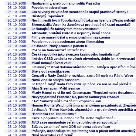
26. 10. 2008
Naplaveniny, aneb co na to rodilá Pražačka
26. 10. 2008
Povolební sebereflexe
26. 10. 2008
Jak si vedly ve volbách xenofobní a krajně pravicové strany?
26. 10. 2008
Důstojný Topolánek
26. 10. 2008
Nevím, jestli bych Topolánka při útoku na hyenu z
Blesku
nehájil
26. 10. 2008
Shromáždila Veronika Janečková proti sobě důkazní materiál?
26. 10. 2008
Je šokující, že takový film mohl vzniknout
26. 10. 2008
Alkoholik, brutální krutost a nepromyšlený chaos
25. 10. 2008
Filmy se musejí dělat s emocionálním nasazením
25. 10. 2008
People must be passionate about filmmaking
24. 10. 2008
Le Monde
: Nový proces s panem K.
25. 10. 2008
Pozor na francouzské intrikánství
24. 10. 2008
Česká republika jako skanzen kasínového kapitalismu?
24. 10. 2008
I kdyby ČSSD zvítězila ve všech obvodech, dojde jen k vyrovnání 
25. 10. 2008
Mladí nemají důvod volit
24. 10. 2008
Jihlavský festival dokumentárního filmu zahájen uprostřed mír
25. 10. 2008
She's got swastika eyes
24. 10. 2008
Cenzoři z Rady Českého rozhlasu zaútočili opět na Rádio Wave
25. 10. 2008
Nová vlna se starým obsahem
25. 10. 2008
Je trapné, když Rada ČRo kritizuje něco, co ani neumí přeložit
24. 10. 2008
Alan Greenspan: Mýlil jsem se
24. 10. 2008
Mladý Hampl to ví líp než Greenspan: "Regulací nelze dosáhnout
24. 10. 2008
Nevyzpytatelná Francie? Ne, pouze Sarkozyho
zizanie
!
24. 10. 2008
FAZ:
Sarkozy může rozdělit Evropskou unii
24. 10. 2008
Human Rights Watch příštímu americkému prezidentovi: Zlepšete
24. 10. 2008
Le Monde
: Tisíce iráckých, afgánských a gruzínských uprchlíků u
24. 10. 2008
"Berlínská zeď kapitalismu"
24. 10. 2008
Krize a populismus, neboli Snížit, nebo zvýšit daně?
24. 10. 2008
MFD
zase manipuluje veřejnost ohledně zdravotnictví
23. 10. 2008
Zdá se, že ani teď není ODS schopna sebereflexe
23. 10. 2008
Počkejte, doporučuje studie Pentagonu o plánu umístit americký
24. 10. 2008
Nyní bankrotují celé země