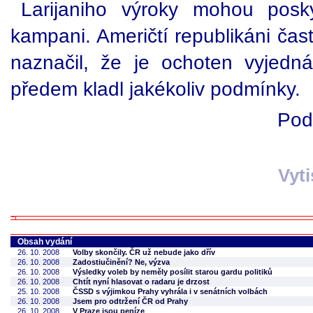
Larijaniho výroky mohou posk
kampani. Američtí republikáni čast
naznačil, že je ochoten vyjedn
předem kladl jakékoliv podmínky.
Pod
Vyt
Obsah vydání
26. 10. 2008
Volby skončily. ČR už nebude jako dřív
26. 10. 2008
Zadostiučinění? Ne, výzva
26. 10. 2008
Výsledky voleb by neměly posílit starou gardu politiků
26. 10. 2008
Chtít nyní hlasovat o radaru je drzost
25. 10. 2008
ČSSD s výjimkou Prahy vyhrála i v senátních volbách
26. 10. 2008
Jsem pro odtržení ČR od Prahy
26. 10. 2008
V Praze jsou peníze