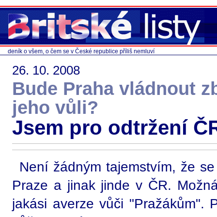
deník o všem, o čem se v České republice příliš nemluví
26. 10. 2008
Bude Praha vládnout zb
jeho vůli?
Jsem pro odtržení Č
Není žádným tajemstvím, že se ji
Praze a jinak jinde v ČR. Možná 
jakási averze vůči "Pražákům". P