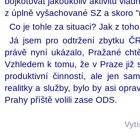
bojkotovat jakoukoliv aktivitu vlá
z úplně vyšachované SZ a skoro 
Co je tohle za situaci? Jak z toh
Já jsem pro odtržení zbytku ČR
právě nyní ukázalo, Pražané cht
Vzhledem k tomu, že v Praze již 
produktivní činností, ale jen sam
realitky a služby, bylo by asi opr
Prahy příště volili zase ODS.
Vyt