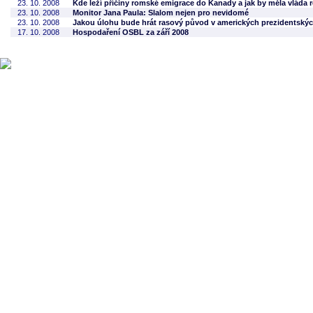
23. 10. 2008
Kde leží příčiny romské emigrace do Kanady a jak by měla vláda 
23. 10. 2008
Monitor Jana Paula: Slalom nejen pro nevidomé
23. 10. 2008
Jakou úlohu bude hrát rasový původ v amerických prezidentský
17. 10. 2008
Hospodaření OSBL za září 2008