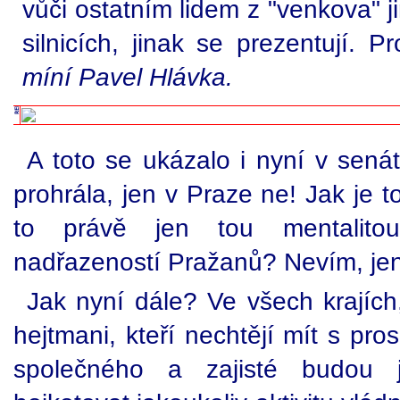
vůči ostatním lidem z "venkova" ji
silnicích, jinak se prezentují. P
míní Pavel Hlávka.
A toto se ukázalo i nyní v sen
prohrála, jen v Praze ne! Jak je 
to právě jen tou mentalito
nadřazeností Pražanů? Nevím, jen j
Jak nyní dále? Ve všech krajíc
hejtmani, kteří nechtějí mít s pr
společného a zajisté budou 