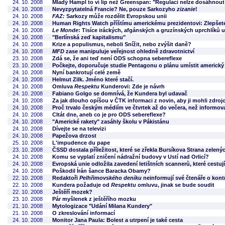
24. 10. 2008
Mladý Hampl to ví líp než Greenspan: "Regulací nelze dosáhnout
24. 10. 2008
Nevyzpytatelná Francie? Ne, pouze Sarkozyho
zizanie
!
24. 10. 2008
FAZ:
Sarkozy může rozdělit Evropskou unii
24. 10. 2008
Human Rights Watch příštímu americkému prezidentovi: Zlepšete
24. 10. 2008
Le Monde
: Tisíce iráckých, afgánských a gruzínských uprchlíků u
24. 10. 2008
"Berlínská zeď kapitalismu"
24. 10. 2008
Krize a populismus, neboli Snížit, nebo zvýšit daně?
24. 10. 2008
MFD
zase manipuluje veřejnost ohledně zdravotnictví
23. 10. 2008
Zdá se, že ani teď není ODS schopna sebereflexe
23. 10. 2008
Počkejte, doporučuje studie Pentagonu o plánu umístit americký
24. 10. 2008
Nyní bankrotují celé země
24. 10. 2008
Helmut Zilk. Jméno které stačí.
24. 10. 2008
Omluva
Respektu
Kunderovi: Zde je návrh
24. 10. 2008
Fabiano Golgo se domnívá, že Kundera byl udavač
24. 10. 2008
Za jak dlouho opíšou v ČTK informaci z novin, aby ji mohli zdroj
24. 10. 2008
Proč trvalo českým médiím ve čtvrtek až do večera, než informov
24. 10. 2008
CItát dne, aneb co je pro ODS sebereflexe?
24. 10. 2008
"Americké rakety" zasáhly školu v Pákistánu
24. 10. 2008
Dívejte se na televizi
24. 10. 2008
Papežova drzost
25. 10. 2008
L'impudence du pape
23. 10. 2008
ČSSD dostala příležitost, které se zřekla Bursíkova Strana zelený
24. 10. 2008
Komu se vyplatí zničení nádražní budovy v Ustí nad Orlicí?
24. 10. 2008
Evropská unie odložila zavedení letištních scannerů, které cestujíc
24. 10. 2008
Poškodil Írán šance Baracka Obamy?
22. 10. 2008
Redaktoři
Pelhřimovského deníku
neinformují své čtenáře o kont
22. 10. 2008
Kundera požaduje od
Respektu
omluvu, jinak se bude soudit
22. 10. 2008
Ještěří mozek?
23. 10. 2008
Pár myšlenek z ještěřího mozku
21. 10. 2008
Mytologizace "Udání Milana Kundery"
21. 10. 2008
O zkreslování informací
24. 10. 2008
Monitor Jana Paula: Bolest a utrpení je také cesta