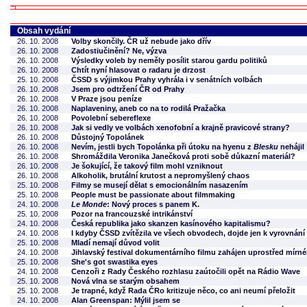
Obsah vydání
26. 10. 2008
Volby skončily. ČR už nebude jako dřív
26. 10. 2008
Zadostiučinění? Ne, výzva
26. 10. 2008
Výsledky voleb by neměly posílit starou gardu politiků
26. 10. 2008
Chtít nyní hlasovat o radaru je drzost
25. 10. 2008
ČSSD s výjimkou Prahy vyhrála i v senátních volbách
26. 10. 2008
Jsem pro odtržení ČR od Prahy
26. 10. 2008
V Praze jsou peníze
26. 10. 2008
Naplaveniny, aneb co na to rodilá Pražačka
26. 10. 2008
Povolební sebereflexe
26. 10. 2008
Jak si vedly ve volbách xenofobní a krajně pravicové strany?
26. 10. 2008
Důstojný Topolánek
26. 10. 2008
Nevím, jestli bych Topolánka při útoku na hyenu z
Blesku
nehájil
26. 10. 2008
Shromáždila Veronika Janečková proti sobě důkazní materiál?
26. 10. 2008
Je šokující, že takový film mohl vzniknout
26. 10. 2008
Alkoholik, brutální krutost a nepromyšlený chaos
25. 10. 2008
Filmy se musejí dělat s emocionálním nasazením
25. 10. 2008
People must be passionate about filmmaking
24. 10. 2008
Le Monde
: Nový proces s panem K.
25. 10. 2008
Pozor na francouzské intrikánství
24. 10. 2008
Česká republika jako skanzen kasínového kapitalismu?
24. 10. 2008
I kdyby ČSSD zvítězila ve všech obvodech, dojde jen k vyrovnání 
25. 10. 2008
Mladí nemají důvod volit
24. 10. 2008
Jihlavský festival dokumentárního filmu zahájen uprostřed mír
25. 10. 2008
She's got swastika eyes
24. 10. 2008
Cenzoři z Rady Českého rozhlasu zaútočili opět na Rádio Wave
25. 10. 2008
Nová vlna se starým obsahem
25. 10. 2008
Je trapné, když Rada ČRo kritizuje něco, co ani neumí přeložit
24. 10. 2008
Alan Greenspan: Mýlil jsem se