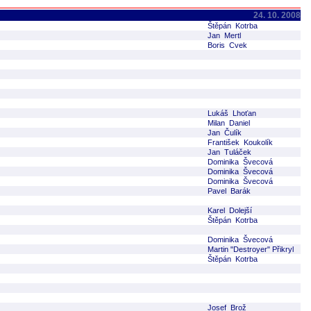
24. 10. 2008
Štěpán Kotrba
Jan Mertl
Boris Cvek
Lukáš Lhoťan
Milan Daniel
Jan Čulík
František Koukolík
Jan Tuláček
Dominika Švecová
Dominika Švecová
Dominika Švecová
Pavel Barák
Karel Dolejší
Štěpán Kotrba
Dominika Švecová
Martin "Destroyer" Přikryl
Štěpán Kotrba
Josef Brož