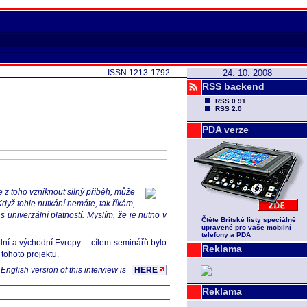
ISSN 1213-1792
24. 10. 2008
RSS backend
RSS 0.91
RSS 2.0
PDA verze
 z toho vzniknout silný příběh, může
 Když tohle nutkání nemáte, tak říkám,
s univerzální platností. Myslím, že je nutno v
Čtěte Britské listy speciálně
upravené pro vaše mobilní
telefony a PDA
dní a východní Evropy -- cílem seminářů bylo
Reklama
 tohoto projektu.
English version of this interview is
HERE
Reklama