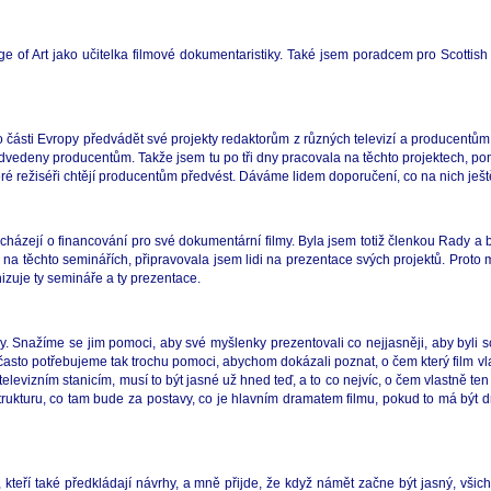
 of Art jako učitelka filmové dokumentaristiky. Také jsem poradcem pro Scottish
 části Evropy předvádět své projekty redaktorům z různých televizí a producentům z
edvedeny producentům. Takže jsem tu po tři dny pracovala na těchto projektech, pomáh
 které režiséři chtějí producentům předvést. Dáváme lidem doporučení, co na nich ješt
ucházejí o financování pro své dokumentární filmy. Byla jsem totiž členkou Rady a
na těchto seminářích, připravovala jsem lidi na prezentace svých projektů. Proto m
izuje ty semináře a ty prezentace.
. Snažíme se jim pomoci, aby své myšlenky prezentovali co nejjasněji, aby byli s
že často potřebujeme tak trochu pomoci, abychom dokázali poznat, o čem který film vl
televizním stanicím, musí to být jasné už hned teď, a to co nejvíc, o čem vlastně t
strukturu, co tam bude za postavy, co je hlavním dramatem filmu, pokud to má být
rci, kteří také předkládají návrhy, a mně přijde, že když námět začne být jasný, všic