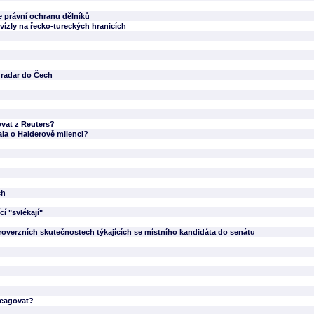
 právní ochranu dělníků
vízly na řecko-tureckých hranicích
 radar do Čech
ovat z Reuters?
ala o Haiderově milenci?
ch
í "svlékají"
roverzních skutečnostech týkajících se místního kandidáta do senátu
reagovat?