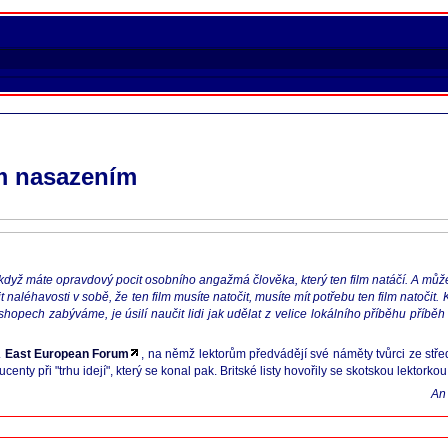
ím nasazením
když máte opravdový pocit osobního angažmá člověka, který ten film natáčí. A může
t naléhavosti v sobě, že ten film musíte natočit, musíte mít potřebu ten film natočit.
shopech zabýváme, je úsilí naučit lidi jak udělat z velice lokálního příběhu příběh 
.
East European Forum
, na němž lektorům předvádějí své náměty tvůrci ze stře
nty při "trhu idejí", který se konal pak. Britské listy hovořily se skotskou lektorkou
An 