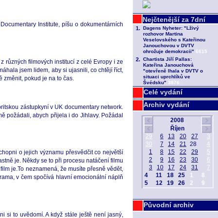
 Documentary Institute, píšu o dokumentárních
 různých filmových institucí z celé Evropy i ze
ala jsem lidem, aby si ujasnili, co chtějí říct,
ě změnit, pokud je na to čas.
Celé vydání
Archiv vydání
 britskou zástupkyní v UK documentary network.
ě požádali, abych přijela i do Jihlavy. Požádal
chopni o jejich významu přesvědčit co největší
astně je. Někdy se to při procesu natáčení filmu
en film je.To neznamená, že musíte přesně vědět,
 drama, v čem spočívá hlavní emocionální náplň
Původní archiv
hni si to uvědomí. A když stále ještě není jasný,