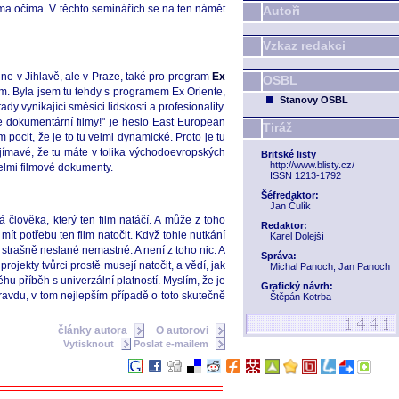
řma očima. V těchto seminářích se na ten námět
Autoři
Vzkaz redakci
, ne v Jihlavě, ale v Praze, také pro program
Ex
OSBL
rum. Byla jsem tu tehdy s programem Ex Oriente,
Stanovy OSBL
dy vynikající směsici lidskosti a profesionality.
e dokumentární filmy!" je heslo East European
Tiráž
 pocit, že je to tu velmi dynamické. Proto je tu
zajímavé, že tu máte v tolika východoevropských
Britské listy
http://www.blisty.cz/
elmi filmové dokumenty.
ISSN 1213-1792
Šéfredaktor:
Jan Čulík
člověka, který ten film natáčí. A může z toho
Redaktor:
mít potřebu ten film natočit. Když tohle nutkání
Karel Dolejší
pak strašně neslané nemastné. A není z toho nic. A
Správa:
rojekty tvůrci prostě musejí natočit, a vědí, jak
Michal Panoch, Jan Panoch
hu příběh s univerzální platností. Myslím, že je
Grafický návrh:
pravdu, v tom nejlepším případě o toto skutečně
Štěpán Kotrba
články autora
O autorovi
Vytisknout
Poslat e-mailem