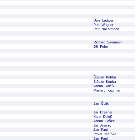
Uwe Ladwig
Petr Wagner
Petr Nachtmann
Richard Seemann
Jiří Pehe
Štěpán Kotrba
Štěpán Kotrba
Jakub Rolčík
Martin J. Kadrman
Jan Čulík
Jiří Drašnar
Karel Dolejší
Jakub Češka
Jiří Jírovec
Jan Paul
Pavel Pečínka
Jan Paul