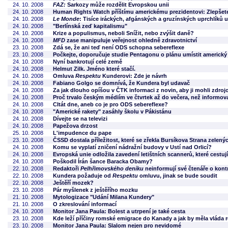
24. 10. 2008
FAZ:
Sarkozy může rozdělit Evropskou unii
24. 10. 2008
Human Rights Watch příštímu americkému prezidentovi: Zlepšete
24. 10. 2008
Le Monde
: Tisíce iráckých, afgánských a gruzínských uprchlíků u
24. 10. 2008
"Berlínská zeď kapitalismu"
24. 10. 2008
Krize a populismus, neboli Snížit, nebo zvýšit daně?
24. 10. 2008
MFD
zase manipuluje veřejnost ohledně zdravotnictví
23. 10. 2008
Zdá se, že ani teď není ODS schopna sebereflexe
23. 10. 2008
Počkejte, doporučuje studie Pentagonu o plánu umístit americký
24. 10. 2008
Nyní bankrotují celé země
24. 10. 2008
Helmut Zilk. Jméno které stačí.
24. 10. 2008
Omluva
Respektu
Kunderovi: Zde je návrh
24. 10. 2008
Fabiano Golgo se domnívá, že Kundera byl udavač
24. 10. 2008
Za jak dlouho opíšou v ČTK informaci z novin, aby ji mohli zdroj
24. 10. 2008
Proč trvalo českým médiím ve čtvrtek až do večera, než informov
24. 10. 2008
CItát dne, aneb co je pro ODS sebereflexe?
24. 10. 2008
"Americké rakety" zasáhly školu v Pákistánu
24. 10. 2008
Dívejte se na televizi
24. 10. 2008
Papežova drzost
25. 10. 2008
L'impudence du pape
23. 10. 2008
ČSSD dostala příležitost, které se zřekla Bursíkova Strana zelený
24. 10. 2008
Komu se vyplatí zničení nádražní budovy v Ustí nad Orlicí?
24. 10. 2008
Evropská unie odložila zavedení letištních scannerů, které cestujíc
24. 10. 2008
Poškodil Írán šance Baracka Obamy?
22. 10. 2008
Redaktoři
Pelhřimovského deníku
neinformují své čtenáře o kont
22. 10. 2008
Kundera požaduje od
Respektu
omluvu, jinak se bude soudit
22. 10. 2008
Ještěří mozek?
23. 10. 2008
Pár myšlenek z ještěřího mozku
21. 10. 2008
Mytologizace "Udání Milana Kundery"
21. 10. 2008
O zkreslování informací
24. 10. 2008
Monitor Jana Paula: Bolest a utrpení je také cesta
23. 10. 2008
Kde leží příčiny romské emigrace do Kanady a jak by měla vláda 
23. 10. 2008
Monitor Jana Paula: Slalom nejen pro nevidomé