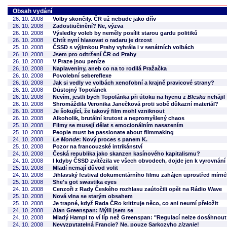
Obsah vydání
26. 10. 2008
Volby skončily. ČR už nebude jako dřív
26. 10. 2008
Zadostiučinění? Ne, výzva
26. 10. 2008
Výsledky voleb by neměly posílit starou gardu politiků
26. 10. 2008
Chtít nyní hlasovat o radaru je drzost
25. 10. 2008
ČSSD s výjimkou Prahy vyhrála i v senátních volbách
26. 10. 2008
Jsem pro odtržení ČR od Prahy
26. 10. 2008
V Praze jsou peníze
26. 10. 2008
Naplaveniny, aneb co na to rodilá Pražačka
26. 10. 2008
Povolební sebereflexe
26. 10. 2008
Jak si vedly ve volbách xenofobní a krajně pravicové strany?
26. 10. 2008
Důstojný Topolánek
26. 10. 2008
Nevím, jestli bych Topolánka při útoku na hyenu z
Blesku
nehájil
26. 10. 2008
Shromáždila Veronika Janečková proti sobě důkazní materiál?
26. 10. 2008
Je šokující, že takový film mohl vzniknout
26. 10. 2008
Alkoholik, brutální krutost a nepromyšlený chaos
25. 10. 2008
Filmy se musejí dělat s emocionálním nasazením
25. 10. 2008
People must be passionate about filmmaking
24. 10. 2008
Le Monde
: Nový proces s panem K.
25. 10. 2008
Pozor na francouzské intrikánství
24. 10. 2008
Česká republika jako skanzen kasínového kapitalismu?
24. 10. 2008
I kdyby ČSSD zvítězila ve všech obvodech, dojde jen k vyrovnání 
25. 10. 2008
Mladí nemají důvod volit
24. 10. 2008
Jihlavský festival dokumentárního filmu zahájen uprostřed mír
25. 10. 2008
She's got swastika eyes
24. 10. 2008
Cenzoři z Rady Českého rozhlasu zaútočili opět na Rádio Wave
25. 10. 2008
Nová vlna se starým obsahem
25. 10. 2008
Je trapné, když Rada ČRo kritizuje něco, co ani neumí přeložit
24. 10. 2008
Alan Greenspan: Mýlil jsem se
24. 10. 2008
Mladý Hampl to ví líp než Greenspan: "Regulací nelze dosáhnout
24. 10. 2008
Nevyzpytatelná Francie? Ne, pouze Sarkozyho
zizanie
!