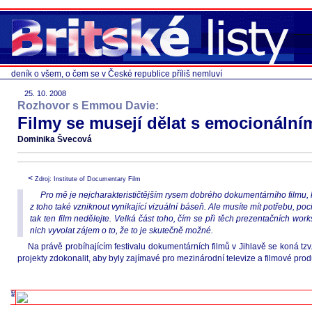
deník o všem, o čem se v České republice příliš nemluví
25. 10. 2008
Rozhovor s Emmou Davie:
Filmy se musejí dělat s emocionáln
Dominika Švecová
<
Zdroj: Institute of Documentary Film
Pro mě je nejcharakterističtějším rysem dobrého dokumentárního filmu, 
z toho také vzniknout vynikající vizuální báseň. Ale musíte mít potřebu, poci
tak ten film nedělejte. Velká část toho, čím se při těch prezentačních work
nich vyvolat zájem o to, že to je skutečně možné.
Na právě probíhajícím festivalu dokumentárních filmů v Jihlavě se koná tzv
projekty zdokonalit, aby byly zajímavé pro mezinárodní televize a filmové produce