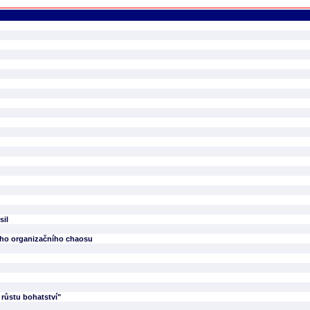
sil
ného organizačního chaosu
 růstu bohatství"