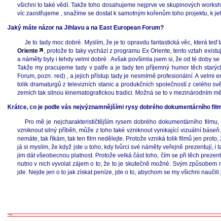
všichni to také vědí. Takže toho dosahujeme nejprve ve skupinových worksho
víc zaostřujeme , snažíme se dostat k samotným kořenům toho projektu, k je
Jaký máte názor na Jihlavu a na East European Forum?
Je to tady moc dobré. Myslím, že je to opravdu fantastická věc, která teď
Oriente
, protože to taky vychází z programu Ex Oriente, tento vztah exist
a náměty byly i tehdy velmi dobré . Avšak povšimla jsem si, že od té doby se pr
Takže my pracujeme tady v patře a je tady ten příjemný humor těch starých
Forum, pozn. red) , a jejich přístup tady je nesmírně profesionální. A velmi 
tolik dramaturgů z televizních stanic a produkčních společností z celého sv
zemích tak silnou kinematografickou tradici. Možná se to v mezinárodním mě
Krátce, co je podle vás nejvýznamnějšími rysy dobrého dokumentárního fil
Pro mě je nejcharakterističtějším rysem dobrého dokumentárního filmu,
vzniknout silný příběh, může z toho také vzniknout vynikající vizuální báseň. 
nemáte, tak říkám, tak ten film nedělejte. Protože vzniká tolik filmů jen proto, 
já si myslím, že když jste u toho, kdy tvůrci své náměty veřejně prezentují, i 
jim dát všeobecnou platnost. Protože velká část toho, čím se při těch prezent
nutno v nich vyvolat zájem o to, že to je skutečně možné. Svým způsobem my 
jde. Nejde jen o to jak získat peníze, jde o to, abychom se my všichni naučili 