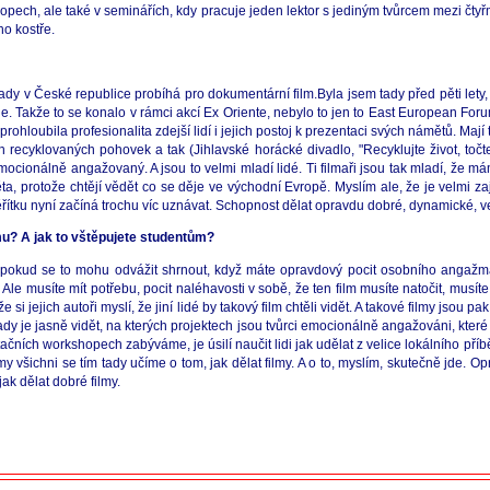
pech, ale také v seminářích, kdy pracuje jeden lektor s jediným tvůrcem mezi čty
ho kostře.
 tady v České republice probíhá pro dokumentární film.Byla jsem tady před pěti lety
uje. Takže to se konalo v rámci akcí Ex Oriente, nebylo to jen to East European Fo
ohloubila profesionalita zdejší lidí i jejich postoj k prezentaci svých námětů. Mají ta
 recyklovaných pohovek a tak (Jihlavské horácké divadlo, "Recyklujte život, točt
emocionálně angažovaný. A jsou to velmi mladí lidé. Ti filmaři jsou tak mladí, že mám
ěta, protože chtějí vědět co se děje ve východní Evropě. Myslím ale, že je velmi 
řítku nyní začíná trochu víc uznávat. Schopnost dělat opravdu dobré, dynamické, v
mu? A jak to vštěpujete studentům?
 pokud se to mohu odvážit shrnout, když máte opravdový pocit osobního angažmá 
Ale musíte mít potřebu, pocit naléhavosti v sobě, že ten film musíte natočit, musíte 
že si jejich autoři myslí, že jiní lidé by takový film chtěli vidět. A takové filmy jsou 
tady je jasně vidět, na kterých projektech jsou tvůrci emocionálně angažováni, které p
ačních workshopech zabýváme, je úsilí naučit lidi jak udělat z velice lokálního příbě
všichni se tím tady učíme o tom, jak dělat filmy. A o to, myslím, skutečně jde. O
jak dělat dobré filmy.