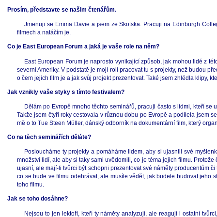
Prosím, představte se našim čtenářům.
Jmenuji se Emma Davie a jsem ze Skotska. Pracuji na Edinburgh College
filmech a natáčím je.
Co je East European Forum a jaká je vaše role na něm?
East European Forum je naprosto vynikající způsob, jak mohou lidé z této
severní Ameriky. V podstatě je mojí rolí pracovat tu s projekty, než budou př
o čem jejich film je a jak svůj projekt prezentovat. Také jsem zhlédla klipy,
Jak vznikly vaše styky s tímto festivalem?
Dělám po Evropě mnoho těchto seminářů, pracuji často s lidmi, kteří se 
Takže jsem čtyři roky cestovala v různou dobu po Evropě a podílela jsem se 
mě o to Tue Steen Müller, dánský odborník na dokumentární film, který organ
Co na těch seminářích děláte?
Posloucháme ty projekty a pomáháme lidem, aby si ujasnili své myšlenky
množství lidí, ale aby si taky sami uvědomili, co je téma jejich filmu. Proto
ujasní, ale mají-li tvůrci být schopni prezentovat své náměty producentům či 
co se bude ve filmu odehrávat, ale musíte vědět, jak budete budovat jeho 
toho filmu.
Jak se toho dosáhne?
Nejsou to jen lektoři, kteří ty náměty analyzují, ale reagují i ostatní tvů