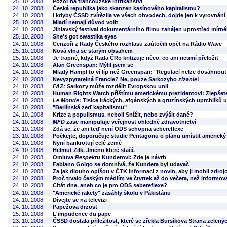
25. 10. 2008
Pozor na francouzské intrikánství
24. 10. 2008
Česká republika jako skanzen kasínového kapitalismu?
24. 10. 2008
I kdyby ČSSD zvítězila ve všech obvodech, dojde jen k vyrovnání 
25. 10. 2008
Mladí nemají důvod volit
24. 10. 2008
Jihlavský festival dokumentárního filmu zahájen uprostřed mír
25. 10. 2008
She's got swastika eyes
24. 10. 2008
Cenzoři z Rady Českého rozhlasu zaútočili opět na Rádio Wave
25. 10. 2008
Nová vlna se starým obsahem
25. 10. 2008
Je trapné, když Rada ČRo kritizuje něco, co ani neumí přeložit
24. 10. 2008
Alan Greenspan: Mýlil jsem se
24. 10. 2008
Mladý Hampl to ví líp než Greenspan: "Regulací nelze dosáhnout
24. 10. 2008
Nevyzpytatelná Francie? Ne, pouze Sarkozyho
zizanie
!
24. 10. 2008
FAZ:
Sarkozy může rozdělit Evropskou unii
24. 10. 2008
Human Rights Watch příštímu americkému prezidentovi: Zlepšete
24. 10. 2008
Le Monde
: Tisíce iráckých, afgánských a gruzínských uprchlíků u
24. 10. 2008
"Berlínská zeď kapitalismu"
24. 10. 2008
Krize a populismus, neboli Snížit, nebo zvýšit daně?
24. 10. 2008
MFD
zase manipuluje veřejnost ohledně zdravotnictví
23. 10. 2008
Zdá se, že ani teď není ODS schopna sebereflexe
23. 10. 2008
Počkejte, doporučuje studie Pentagonu o plánu umístit americký
24. 10. 2008
Nyní bankrotují celé země
24. 10. 2008
Helmut Zilk. Jméno které stačí.
24. 10. 2008
Omluva
Respektu
Kunderovi: Zde je návrh
24. 10. 2008
Fabiano Golgo se domnívá, že Kundera byl udavač
24. 10. 2008
Za jak dlouho opíšou v ČTK informaci z novin, aby ji mohli zdroj
24. 10. 2008
Proč trvalo českým médiím ve čtvrtek až do večera, než informov
24. 10. 2008
CItát dne, aneb co je pro ODS sebereflexe?
24. 10. 2008
"Americké rakety" zasáhly školu v Pákistánu
24. 10. 2008
Dívejte se na televizi
24. 10. 2008
Papežova drzost
25. 10. 2008
L'impudence du pape
23. 10. 2008
ČSSD dostala příležitost, které se zřekla Bursíkova Strana zelený