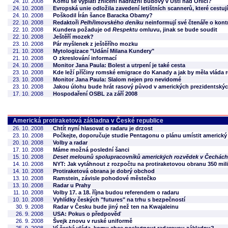
24. 10. 2008
Komu se vyplatí zničení nádražní budovy v Ustí nad Orlicí?
24. 10. 2008
Evropská unie odložila zavedení letištních scannerů, které cestujíc
24. 10. 2008
Poškodil Írán šance Baracka Obamy?
22. 10. 2008
Redaktoři
Pelhřimovského deníku
neinformují své čtenáře o kont
22. 10. 2008
Kundera požaduje od
Respektu
omluvu, jinak se bude soudit
22. 10. 2008
Ještěří mozek?
23. 10. 2008
Pár myšlenek z ještěřího mozku
21. 10. 2008
Mytologizace "Udání Milana Kundery"
21. 10. 2008
O zkreslování informací
24. 10. 2008
Monitor Jana Paula: Bolest a utrpení je také cesta
23. 10. 2008
Kde leží příčiny romské emigrace do Kanady a jak by měla vláda 
23. 10. 2008
Monitor Jana Paula: Slalom nejen pro nevidomé
23. 10. 2008
Jakou úlohu bude hrát rasový původ v amerických prezidentský
17. 10. 2008
Hospodaření OSBL za září 2008
Americká protiraketová základna v České republice
26. 10. 2008
Chtít nyní hlasovat o radaru je drzost
23. 10. 2008
Počkejte, doporučuje studie Pentagonu o plánu umístit americký
20. 10. 2008
Volby a radar
17. 10. 2008
Máme možná poslední šanci
15. 10. 2008
Deset melounů spolupracovníků amerických rozvědek v Čechách
14. 10. 2008
NYT: Jak vytáhnout z rozpočtu na protiraketovou obranu 350 mil
14. 10. 2008
Protiraketová obrana je dobrý obchod
13. 10. 2008
Ramstein, závisle pohodové městečko
13. 10. 2008
Radar u Prahy
11. 10. 2008
Volby 17. a 18. října budou referendem o radaru
10. 10. 2008
Vyhlídky českých "futures" na trhu s bezpečností
30. 9. 2008
Radar v Česku bude jiný než ten na Kwajaleinu
26. 9. 2008
USA: Pokus o předpověď
26. 9. 2008
Švejk znovu v ruské uniformě