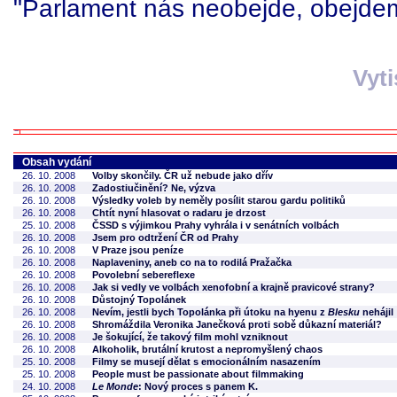
"Parlament nás neobejde, obejde
Vyt
Obsah vydání
26. 10. 2008
Volby skončily. ČR už nebude jako dřív
26. 10. 2008
Zadostiučinění? Ne, výzva
26. 10. 2008
Výsledky voleb by neměly posílit starou gardu politiků
26. 10. 2008
Chtít nyní hlasovat o radaru je drzost
25. 10. 2008
ČSSD s výjimkou Prahy vyhrála i v senátních volbách
26. 10. 2008
Jsem pro odtržení ČR od Prahy
26. 10. 2008
V Praze jsou peníze
26. 10. 2008
Naplaveniny, aneb co na to rodilá Pražačka
26. 10. 2008
Povolební sebereflexe
26. 10. 2008
Jak si vedly ve volbách xenofobní a krajně pravicové strany?
26. 10. 2008
Důstojný Topolánek
26. 10. 2008
Nevím, jestli bych Topolánka při útoku na hyenu z
Blesku
nehájil
26. 10. 2008
Shromáždila Veronika Janečková proti sobě důkazní materiál?
26. 10. 2008
Je šokující, že takový film mohl vzniknout
26. 10. 2008
Alkoholik, brutální krutost a nepromyšlený chaos
25. 10. 2008
Filmy se musejí dělat s emocionálním nasazením
25. 10. 2008
People must be passionate about filmmaking
24. 10. 2008
Le Monde
: Nový proces s panem K.