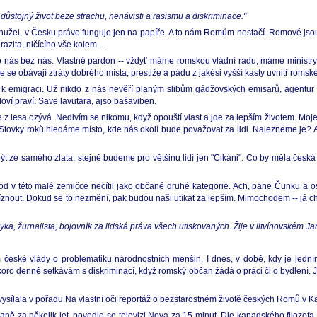
důstojný život beze strachu, nenávisti a rasismu a diskriminace."
Bohužel, v Česku právo funguje jen na papíře. A to nám Romům nestačí. Romové jso
ita, ničícího vše kolem...
se o nás bez nás. Vlastně pardon -- vždyť máme romskou vládní radu, máme minis
e se obávají ztráty dobrého místa, prestiže a pádu z jakési vyšší kasty uvnitř romsk
tí k emigraci. Už nikdo z nás nevěří planým slibům gádžovských emisarů, agentur a
oví praví: Save lavutara, ajso bašaviben.
se z lesa ozývá. Nedivím se nikomu, když opouští vlast a jde za lepším životem. Mo
. Stovky roků hledáme místo, kde nás okolí bude považovat za lidi. Nalezneme je? 
e samého zlata, stejně budeme pro většinu lidí jen "Cikáni". Co by měla česká 
d v této malé zemičce necítil jako občané druhé kategorie. Ach, pane Čunku a ost
íznout. Dokud se to nezmění, pak budou naši utíkat za lepším. Mimochodem -- já chci
zyka, žurnalista, bojovník za lidská práva všech utiskovaných. Žije v litvínovském 
eské vlády o problematiku národnostních menšin. I dnes, v době, kdy je jedním z
ro denně setkávám s diskriminací, když romský občan žádá o práci či o bydlení. Jak
dvysílala v pořadu Na vlastní oči reportáž o bezstarostném životě českých Romů v 
ně za několik let, povedlo se televizi Nova za 15 minut. Dle kanadského filozofa