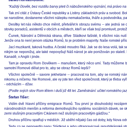
Janko Horváth-Dóme:
"Každý člověk, bez rozdílu barvy pleti či náboženského vyznání, má právo na 
Tak zní citát z Ústavy České republiky a Listiny základních práv a svobod. 
se narodíme, dostaneme všichni nálepku nemakačenka, lháře a podvodníka, paraz
Desítky let nás někdo chce měnit, přetvářet k obrazu svému -- ale jedná 
stovky poradců, asistentů v obcích a městech, kteří se však bojí promluvit, protož
Čunek, Národní a Dělnická strana, dříve Sládkovi fašisté, ti všichni nás nu
Jenže ona to není jenom otázka Romů, to je problém majority. Naše romské přísl
Jací muzikanti, taková hudba. A české moudro říká: Jak se do lesa volá, tak 
nikým se neponižuj, ale také nepovyšuj! Náš národ je ale ponižován po staletí
Kanadě, v Anglii i jinde.
Tam je opravdu Rom člověkem -- manušem, který něco umí. Tady můžeme být z
samotní Romové dělat pro to, aby se obraz Romů lepši?
Všichni společně -- savore jekhetane -- pracovat na tom, aby se romský náro
nikomu a ničemu. Ne Romové, ale vy jste ten vřed společnosti, který je třeba vyř
- odcházím -- džav.
(Podle svých slov Rom tělem i duší již 48 let. Zaměstnání: učitel romského ja
Štefan Tišer:
Vidím dvě hlavní příčiny emigrace Romů. Tou první je dlouhodobý nezájem č
národnostních menšin a reforma demotivujícího systému sociálních dávek, se sko
zemi slušným pracovitým Cikánem než slušným pracovitým gádžou."
Druhou příčinu spatřuji v médiích. Již uběhl nějaký čas od doby, kdy Nova o
Tedy co se nepovedlo panu Sládkovi a jeho ultrapravicové republikánské stra