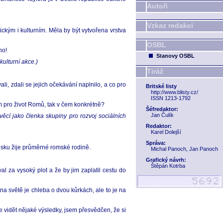
Autoři
Vzkaz redakci
ickým i kulturním. Měla by být vytvořena vrstva
OSBL
no!
Stanovy OSBL
ulturní akce.)
Tiráž
, zdali se jejich očekávání naplnilo, a co pro
Britské listy
http://www.blisty.cz/
ISSN 1213-1792
 pro život Romů, tak v čem konkrétně?
Šéfredaktor:
Jan Čulík
věcí jako členka skupiny pro rozvoj sociálních
Redaktor:
Karel Dolejší
Správa:
esku žije průměrné romské rodině.
Michal Panoch, Jan Panoch
Grafický návrh:
Štěpán Kotrba
 za vysoký plot a že by jim zaplatil cestu do
a světě je chleba o dvou kůrkách, ale to je na
vidět nějaké výsledky, jsem přesvědčen, že si