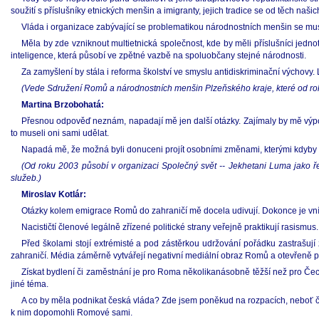
soužití s příslušníky etnických menšin a imigranty, jejich tradice se od těch našic
Vláda i organizace zabývající se problematikou národnostních menšin se musí ř
Měla by zde vzniknout multietnická společnost, kde by měli příslušníci jednot
inteligence, která působí ve zpětné vazbě na spoluobčany stejné národnosti.
Za zamyšlení by stála i reforma školství ve smyslu antidiskriminační výchovy.
(Vede Sdružení Romů a národnostních menšin Plzeňského kraje, které od roku 
Martina Brzobohatá:
Přesnou odpověď neznám, napadají mě jen další otázky. Zajímaly by mě výpově
to museli oni sami udělat.
Napadá mě, že možná byli donuceni projít osobními změnami, kterými kdyby 
(Od roku 2003 působí v organizaci Společný svět -- Jekhetani Luma jako řed
služeb.)
Miroslav Kotlár:
Otázky kolem emigrace Romů do zahraničí mě docela udivují. Dokonce je vním
Nacističtí členové legálně zřízené politické strany veřejně praktikují rasismus.
Před školami stojí extrémisté a pod zástěrkou udržování pořádku zastrašují
zahraničí. Média záměrně vytvářejí negativní mediální obraz Romů a otevřeně po
Získat bydlení či zaměstnání je pro Roma několikanásobně těžší než pro Čech
jiné téma.
A co by měla podnikat česká vláda? Zde jsem poněkud na rozpacích, neboť č
k nim dopomohli Romové sami.