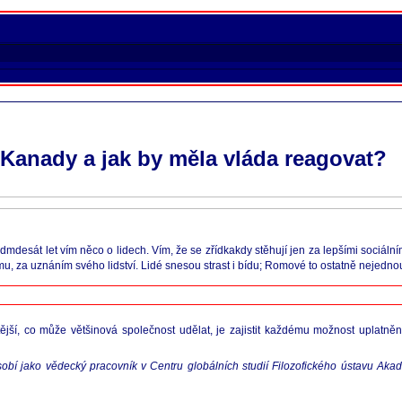
 Kanady a jak by měla vláda reagovat?
mdesát let vím něco o lidech. Vím, že se zřídkakdy stěhují jen za lepšími sociáln
u, za uznáním svého lidství. Lidé snesou strast i bídu; Romové to ostatně nejednou
tější, co může většinová společnost udělat, je zajistit každému možnost uplatn
ůsobí jako vědecký pracovník v Centru globálních studií Filozofického ústavu Aka