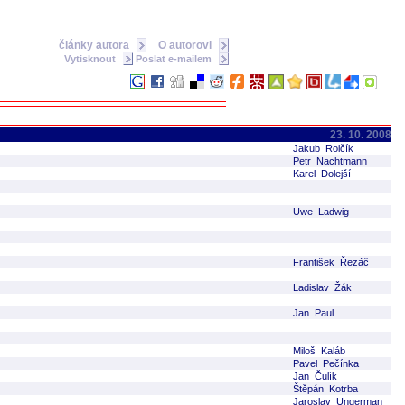
články autora
O autorovi
Vytisknout
Poslat e-mailem
23. 10. 2008
Jakub Rolčík
Petr Nachtmann
Karel Dolejší
Uwe Ladwig
František Řezáč
Ladislav Žák
Jan Paul
Miloš Kaláb
Pavel Pečínka
Jan Čulík
Štěpán Kotrba
Jaroslav Ungerman