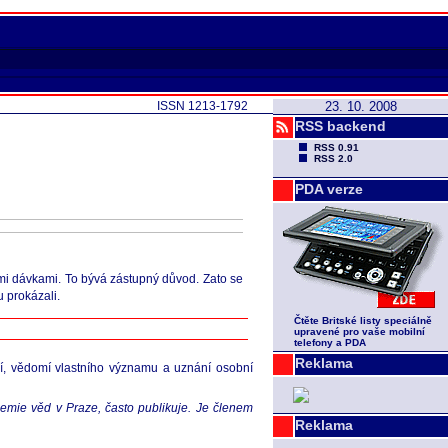
ISSN 1213-1792
23. 10. 2008
RSS backend
RSS 0.91
RSS 2.0
PDA verze
ími dávkami. To bývá zástupný důvod. Zato se
 prokázali.
Čtěte Britské listy speciálně
upravené pro vaše mobilní
telefony a PDA
Reklama
ění, vědomí vlastního významu a uznání osobní
demie věd v Praze, často publikuje. Je členem
Reklama