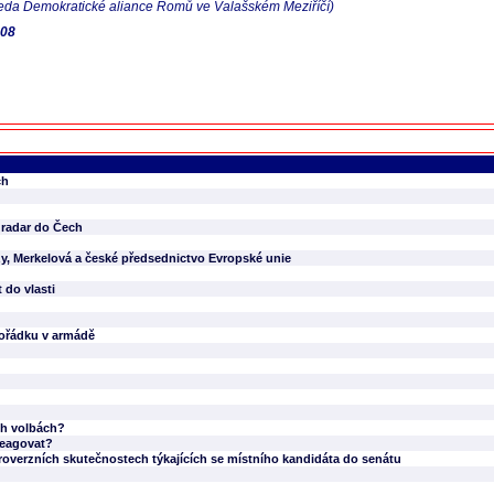
edseda Demokratické aliance Romů ve Valašském Meziříčí)
008
ch
 radar do Čech
y, Merkelová a české předsednictvo Evropské unie
 do vlasti
pořádku v armádě
ch volbách?
reagovat?
roverzních skutečnostech týkajících se místního kandidáta do senátu