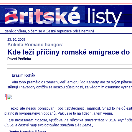
deník o všem, o čem se v České republice příliš nemluví
23. 10. 2008
Anketa Romano hangos:
Kde leží příčiny romské emigrace do
Pavel Pečínka
Erazim Kohák:
Vím toho pramálo o Romech, kteří emigrují do Kanady, ale za svých pětased
stěhují i navzdory obtížím za lidskou důstojností, za vědomím osobního význam
Těžko ale nesou ponižování, pocit zbytečnosti, marnost. Snad to nejdůleži
platnosti rovnoprávných občanů. Pak už je to na lidech, a těm věřím.
(Je profesorem filozofie, vyučoval na několika univerzitách v USA. Nyní p
ČSSD a čestné rady ekologického sdružení Děti Země.)