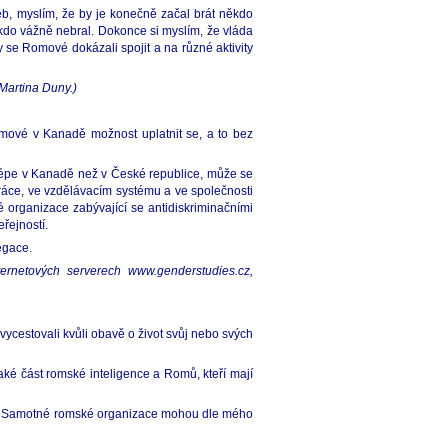
eb, myslím, že by je konečně začal brát někdo
ikdo vážně nebral. Dokonce si myslím, že vláda
y se Romové dokázali spojit a na různé aktivity
 Martina Duny.)
Romové v Kanadě možnost uplatnit se, a to bez
lépe v Kanadě než v České republice, může se
práce, ve vzdělávacím systému a ve společnosti
organizace zabývající se antidiskriminačními
řejností.
egace.
ternetových serverech www.genderstudies.cz,
ycestovali kvůli obavě o život svůj nebo svých
aké část romské inteligence a Romů, kteří mají
liky. Samotné romské organizace mohou dle mého