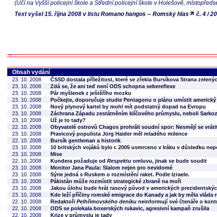
(Učí na Vyšší policejní škole a Střední policejní škole v Holešově, místopř
Text vyšel 15. října 2008 v listu
Romano hangos -- Romský hlas
č. 4 / 2
Obsah vydání
23. 10. 2008
ČSSD dostala příležitost, které se zřekla Bursíkova Strana zelený
23. 10. 2008
Zdá se, že ani teď není ODS schopna sebereflexe
23. 10. 2008
Pár myšlenek z ještěřího mozku
23. 10. 2008
Počkejte, doporučuje studie Pentagonu o plánu umístit americký
23. 10. 2008
Nový plynový kartel by mohl mít podstatný dopad na Evropu
23. 10. 2008
Záchrana Západu zestátněním klíčového průmyslu, neboli Sarkoz
23. 10. 2008
Už je to tady?
22. 10. 2008
Obyvatelé ostrovů Chagos prohráli soudní spor: Nesmějí se vrátit
23. 10. 2008
Pravicový populista Jörg Haider měl mladého milence
22. 10. 2008
Bursík gentleman a historik
23. 10. 2008
10 britských vojáků bylo r. 2005 usmrceno v Iráku v důsledku ne
23. 10. 2008
Mise
22. 10. 2008
Kundera požaduje od
Respektu
omluvu, jinak se bude soudit
23. 10. 2008
Monitor Jana Paula: Slalom nejen pro nevidomé
23. 10. 2008
Sýrie jedná s Ruskem o rozmístění raket. Podle Izraele.
23. 10. 2008
Pákistán může rozmístit strategické zbraně na moři
23. 10. 2008
Jakou úlohu bude hrát rasový původ v amerických prezidentský
23. 10. 2008
Kde leží příčiny romské emigrace do Kanady a jak by měla vláda 
22. 10. 2008
Redaktoři
Pelhřimovského deníku
neinformují své čtenáře o kont
22. 10. 2008
ODS se polekala boxerských rukavic, agresivní kampaň zrušila
22. 10. 2008
Krize v průmyslu je tady