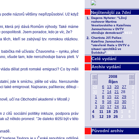
u podle názorů většiny nepřizpůsobiví. Už když
tryni, která prý dává Romům výhody. Také máme
é pospolitosti. Jsem poradce, kdo je víc, že?
 těch, kteří se zabývají tzv. romskou otázkou.
je babička mě učívala: Čhavoreha -- synku, před
Ano, všude tam, kde nerozhoduje barva pleti. V
Celé vydání
Archiv vydání
vláda dělat proti romské emigraci? Co by měli
atní, jste k smíchu, jděte od válu. Nerozumíte
 také emigrovat. Najisarav, paľikerav, děkuji -
Janově, učí na Obchodní akademii v Mostě.)
 cílů sociální politiky inkluze, podpora práv
 už někdo pronesl: "Je daleko těžší být v této
Původní archiv
Kanadě.
 Charlese Taylora je v České republice odlišné