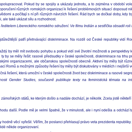
polupracovat. Pokud by se spojily a ukázaly jednotu, a to zejména v období vol
. Doporučení různých romských organizací k řešení problémových situací doposud n
vědomi a počítají s ní při různých návrzích řešení. Rád bych se dočkal doby, kdy b
 ale také ukázat sílu a rozhodnost.
 ředitelem Libereckého romského sdružení. Ve filmu Indián a sestřička obsadil roli
ůležitější patří přetrvávající diskriminace. Na rozdíl od České republiky vidí 
dý by měl mít svobodu pohybu a pokud vidí své životní možnosti a perspektivy 
 ty by se měly řešit: rasové předsudky v české společnosti, diskriminace na trhu 
ými organizacemi, ale občanskou společností obecně. Aktivní by měly být různé 
ací Romů a možnými způsoby řešení by měly být diskutovány v médiích i nejširší ve
ečná řešení, která umožní v české společnosti život bez diskriminace a rasové segr
nosti Gender Studies, současně publikuje texty na feministická témata na in
ořských států, ke kterým došlo a nadále dochází, je několik. Zcela jistě někteří v
odu další. Podle mě je velmi špatné, že v minulosti, ale i nyní odešla a odchází t
ý by hodně věcí vyřešil. Věřím, že poslanci přehlasují právo veta prezidenta repub
 lidé někde organizovaní.