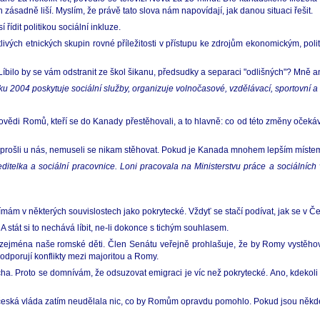
h zásadně liší. Myslím, že právě tato slova nám napovídají, jak danou situaci řešit.
ídit politikou sociální inkluze.
livých etnických skupin rovné příležitosti v přístupu ke zdrojům ekonomickým, polit
 Líbilo by se vám odstranit ze škol šikanu, předsudky a separaci "odlišných"? Mně a
2004 poskytuje sociální služby, organizuje volnočasové, vzdělávací, sportovní a k
di Romů, kteří se do Kanady přestěhovali, a to hlavně: co od této změny očekávali
prošli u nás, nemuseli se nikam stěhovat. Pokud je Kanada mnohem lepším místem
itelka a sociální pracovnice. Loni pracovala na Ministerstvu práce a sociálních 
ám v některých souvislostech jako pokrytecké. Vždyť se stačí podívat, jak se v Č
 A stát si to nechává líbit, ne-li dokonce s tichým souhlasem.
 zejména naše romské děti. Člen Senátu veřejně prohlašuje, že by Romy vystěhoval
dporují konflikty mezi majoritou a Romy.
a. Proto se domnívám, že odsuzovat emigraci je víc než pokrytecké. Ano, kdekoli n
eská vláda zatím neudělala nic, co by Romům opravdu pomohlo. Pokud jsou někde 