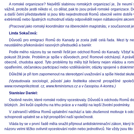
A romské organizace? Největší slabinou romských organizací je, že neumí s
vážně, protože jestli někdo ví, co dělat, pak to jsou právě romské organizace
a další čelní představitelé si jsou této nejednotnosti Romů obecně velmi dobře 
extrémistů nebo špatných rozhodnutí vlády odpovědět nejen nátlakovými akcemi,
(Pracoval jako romský koordinátor na libereckém magistrátu, v současnosti je
Linda Sokačová:
Důvodů pro emigraci Romů do Kanady je zcela jistě celá řada. Mezi ty nejd
neustálého překonávání rasových předsudků a bariér.
Podle mého názoru by se neměl řešit jen odchod Romů do Kanady. Vždyť kaž
pokusit žít jinde. Problém je spíše v důvodech, proč Romové odcházejí. A právě
obecně, chudoba apod. Tyto problémy by měly být řešeny nejen vládou a romsk
opatřeními, občanskou participací nebo vzděláváním; otázky spojené s diskrimin
Důležité je při tom zapomenout na stereotypní uvažování a spíše hledat skut
(Vystudovala sociologii, působí jako ředitelka obecně prospěšné společ
www.rovneprilezitosti. cz, www.feminismus.cz a v časopisu A-kontra.)
Stanislav Daniel:
Osobně nevím, které romské rodiny vycestovaly. Důvodů k odchodu Romů do zám
blízkých. Jiní kvůli úspěchu na trhu práce a v naději na lepší životní podmínky.
V zahraničí většina Romů uplatnění nachází a tato zkušenost motivuje k odch
schopnosti uplatnit se a být prospěšní naší společnosti.
Vláda by se v první řadě měla snažit přijmout antidiskriminační zákon, kter
názoru velmi těžko ovlivnit vycestování rodin nebo jednotlivců. Ne vždy jsou tito