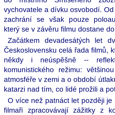
vychovatele a dívku osvobodí. Od t
zachrání se však pouze poloaut
který se v závěru filmu dostane do
Začátkem devadesátých let dva
Československu celá řada filmů, k
někdy i neúspěšně -- reflek
komunistického režimu: většino
atmosféře v zemi a o období útlaku
katarzi nad tím, co lidé prožili a p
O více než patnáct let později je
filmaři zpracovávají zážitky z k