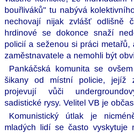
bouřliváků" tu nabývá kolektivního
nechovají nijak zvlášť odlišně 
hrdinové se dokonce snaží nedo
policií a seženou si práci metařů,
zaměstnavatele a nemohli být obvin
Pankáčská komunita se ovšem
šikany od místní policie, jejíž 
projevují vůči underground
sadistické rysy. Velitel VB je obča
Komunistický útlak je nicmén
mladých lidí se často vyskytuje 