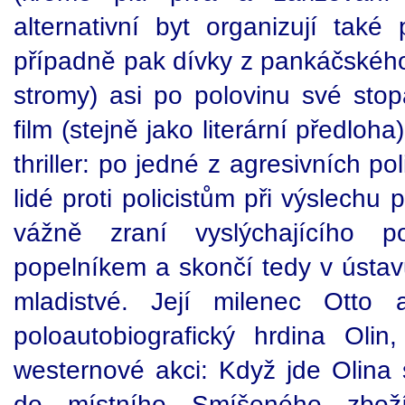
alternativní byt organizují také
případně pak dívky z pankáčského
stromy) asi po polovinu své stop
film (stejně jako literární předloh
thriller: po jedné z agresivních pol
lidé proti policistům při výslechu 
vážně zraní vyslýchajícího pol
popelníkem a skončí tedy v ústav
mladistvé. Její milenec Otto 
poloautobiografický hrdina Oli
westernové akci: Když jde Olina
do místního Smíšeného zbož