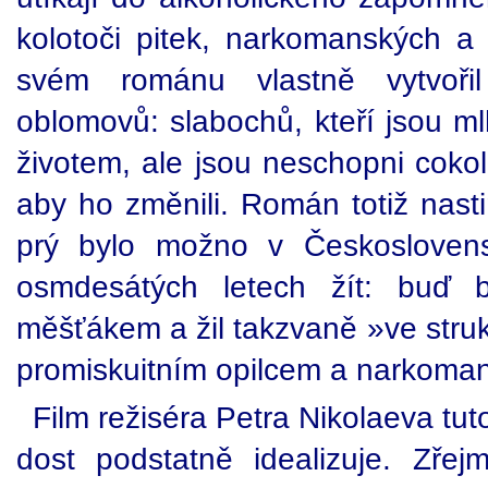
kolotoči pitek, narkomanských a 
svém románu vlastně vytvořil
oblomovů: slabochů, kteří jsou m
životem, ale jsou neschopni cokol
aby ho změnili. Román totiž nasti
prý bylo možno v Českosloven
osmdesátých letech žít: buď 
měšťákem a žil takzvaně »ve stru
promiskuitním opilcem a narkoma
Film režiséra Petra Nikolaeva tut
dost podstatně idealizuje. Zř