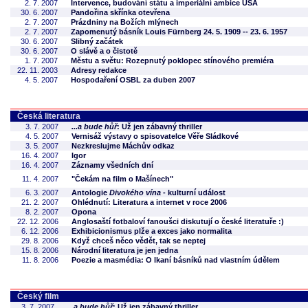
2. 7. 2007
Intervence, budování státu a imperiální ambice USA
30. 6. 2007
Pandořina skřínka otevřena
2. 7. 2007
Prázdniny na Božích mlýnech
2. 7. 2007
Zapomenutý básník Louis Fürnberg 24. 5. 1909 -- 23. 6. 1957
30. 6. 2007
Slibný začátek
30. 6. 2007
O slávě a o čistotě
1. 7. 2007
Městu a světu: Rozepnutý poklopec stínového premiéra
22. 11. 2003
Adresy redakce
4. 5. 2007
Hospodaření OSBL za duben 2007
Česká literatura
3. 7. 2007
...a bude hůř
: Už jen zábavný thriller
4. 5. 2007
Vernisáž výstavy o spisovatelce Věře Sládkové
3. 5. 2007
Nezkreslujme Máchův odkaz
16. 4. 2007
Igor
16. 4. 2007
Záznamy všedních dní
11. 4. 2007
"Čekám na film o Mašínech"
6. 3. 2007
Antologie
Divokého vína
- kulturní událost
21. 2. 2007
Ohlédnutí: Literatura a internet v roce 2006
8. 2. 2007
Opona
22. 12. 2006
Anglosaští fotbaloví fanoušci diskutují o české literatuře :)
6. 12. 2006
Exhibicionismus plže a exces jako normalita
29. 8. 2006
Když chceš něco vědět, tak se neptej
15. 8. 2006
Národní literatura je jen jedna
11. 8. 2006
Poezie a masmédia: O lkaní básníků nad vlastním údělem
Český film
3. 7. 2007
...a bude hůř
: Už jen zábavný thriller