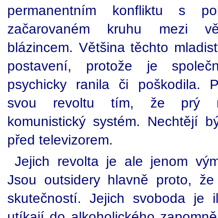
permanentním konfliktu s p
začarovaném kruhu mezi vě
blázincem. Většina těchto mladis
postavení, protože je spole
psychicky ranila či poškodila. P
svou revoltu tím, že prý n
komunistický systém. Nechtějí 
před televizorem.
Jejich revolta je ale jenom v
Jsou outsidery hlavně proto, ž
skutečností. Jejich svoboda je i
utíkají do alkoholického zapomněn