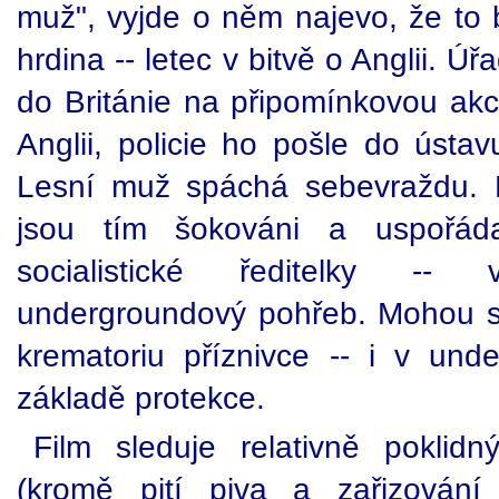
muž", vyjde o něm najevo, že to 
hrdina -- letec v bitvě o Anglii. 
do Británie na připomínkovou akci
Anglii, policie ho pošle do ústa
Lesní muž spáchá sebevraždu. M
jsou tím šokováni a uspořáda
socialistické ředitelky --
undergroundový pohřeb. Mohou si 
krematoriu příznivce -- i v und
základě protekce.
Film sleduje relativně poklid
(kromě pití piva a zařizování