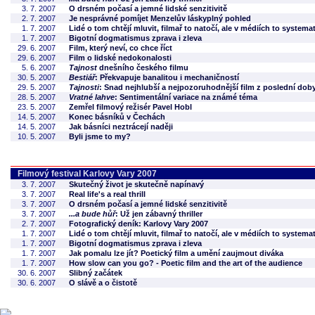
3. 7. 2007
O drsném počasí a jemné lidské senzitivitě
2. 7. 2007
Je nesprávné pomíjet Menzelův láskyplný pohled
1. 7. 2007
Lidé o tom chtějí mluvit, filmař to natočí, ale v médiích to systemat
1. 7. 2007
Bigotní dogmatismus zprava i zleva
29. 6. 2007
Film, který neví, co chce říct
29. 6. 2007
Film o lidské nedokonalosti
5. 6. 2007
Tajnost
dnešního českého filmu
30. 5. 2007
Bestiář
: Překvapuje banalitou i mechaničností
29. 5. 2007
Tajnosti
: Snad nejhlubší a nejpozoruhodnější film z poslední dob
28. 5. 2007
Vratné lahve
: Sentimentální variace na známé téma
23. 5. 2007
Zemřel filmový režisér Pavel Hobl
14. 5. 2007
Konec básníků v Čechách
14. 5. 2007
Jak básníci neztrácejí naději
10. 5. 2007
Byli jsme to my?
Filmový festival Karlovy Vary 2007
3. 7. 2007
Skutečný život je skutečně napínavý
3. 7. 2007
Real life's a real thrill
3. 7. 2007
O drsném počasí a jemné lidské senzitivitě
3. 7. 2007
...a bude hůř
: Už jen zábavný thriller
2. 7. 2007
Fotografický deník: Karlovy Vary 2007
1. 7. 2007
Lidé o tom chtějí mluvit, filmař to natočí, ale v médiích to systemat
1. 7. 2007
Bigotní dogmatismus zprava i zleva
1. 7. 2007
Jak pomalu lze jít? Poetický film a umění zaujmout diváka
1. 7. 2007
How slow can you go? - Poetic film and the art of the audience
30. 6. 2007
Slibný začátek
30. 6. 2007
O slávě a o čistotě