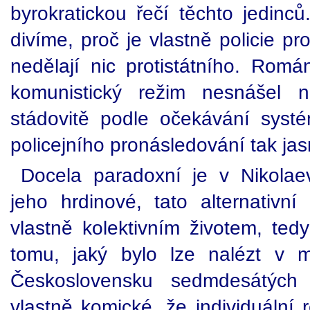
byrokratickou řečí těchto jedinc
divíme, proč je vlastně policie p
nedělají nic protistátního. Romá
komunistický režim nesnášel 
stádovitě podle očekávání syst
policejního pronásledování tak jas
Docela paradoxní je v Nikolae
jeho hrdinové, tato alternativní 
vlastně kolektivním životem, te
tomu, jaký bylo lze nalézt v 
Československu sedmdesátých
vlastně komické, že individuální 