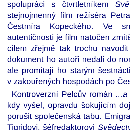
spolupráci s čtvrtletníkem
Svě
stejnojmenný film režíséra Petr
Čestmíra Kopeckého. Ve sn
autentičnosti je film natočen zrni
cílem zřejmě tak trochu navodi
dokument ho autoři nedali do nor
ale promítají ho starým šestnáct
v zakouřených hospodách po Čes
Kontroverzní Pelcův román
...
kdy vyšel, opravdu šokujícím do
porušit společenská tabu. Emigran
Tigridovi, šéfredaktorovi
Svědectv