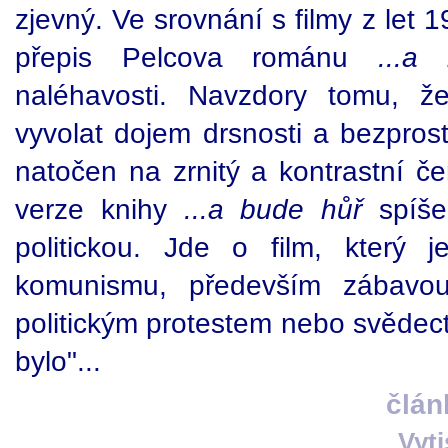
zjevný. Ve srovnání s filmy z let
přepis Pelcova románu
...a
naléhavosti. Navzdory tomu, ž
vyvolat dojem drsnosti a bezprostř
natočen na zrnitý a kontrastní čer
verze knihy
...a bude hůř
spíše 
politickou. Jde o film, který
komunismu, především zábavou 
politickým protestem nebo svědect
bylo"...
člán
Vyt