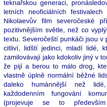
teknařskou generaci, pronásledov
letních neoficiálních festivalech
Nikolaevův film severočeské př
pozitivnějším světle, než co vypl
textu. Severočeští punkáči jsou v 
citliví, lidští jedinci, mladí lidé
zamilovávají jako kdokoliv jiný v 
že pijí a berou to málo drog, kte
vlastně úplně normální běžné lids
daleko humánnější než lidé
každodenním fungování komuni
(projevuje se to především