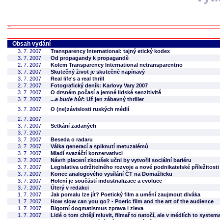
Obsah vydání
3. 7. 2007
Transparency International: tajný etický kodex
3. 7. 2007
Od propagandy k propagandě
2. 7. 2007
Kolem Transparency International netransparentno
3. 7. 2007
Skutečný život je skutečně napínavý
3. 7. 2007
Real life's a real thrill
2. 7. 2007
Fotografický deník: Karlovy Vary 2007
3. 7. 2007
O drsném počasí a jemné lidské senzitivitě
3. 7. 2007
...a bude hůř
: Už jen zábavný thriller
3. 7. 2007
O (ne)závislosti ruských médií
2. 7. 2007
3. 7. 2007
Setkání zadaných
3. 7. 2007
3. 7. 2007
Beseda o radaru
3. 7. 2007
Válka generací a spiknutí metuzalémů
3. 7. 2007
Mladí svazáčtí konzervativci
3. 7. 2007
Návrh placení zkoušek učni by vytvořil sociální bariéru
3. 7. 2007
Legislativa udržitelného rozvoje a nové podnikatelské příležitosti
3. 7. 2007
Konec analogového vysílání ČT na Domažlicku
3. 7. 2007
Holení je součástí industrializace a evoluce
3. 7. 2007
Úterý v redakci
1. 7. 2007
Jak pomalu lze jít? Poetický film a umění zaujmout diváka
1. 7. 2007
How slow can you go? - Poetic film and the art of the audience
1. 7. 2007
Bigotní dogmatismus zprava i zleva
1. 7. 2007
Lidé o tom chtějí mluvit, filmař to natočí, ale v médiích to systema