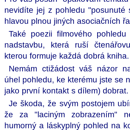
nevidíte jej z pohledu "posunuté s
hlavou plnou jiných asociačních řa
Také poezii filmového pohledu 
nadstavbu, která ruší čtenářovu
kterou formuje každá dobrá kniha.
Nemám ctižádost váš názor na
úhel pohledu, ke kterému jste se 
jako první kontakt s dílem) dobrat.
Je škoda, že svým postojem ubírá
že za "laciným zobrazením" ne
humorný a láskyplný pohled na ko