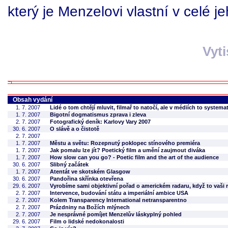
který je Menzelovi vlastní v celé j
Vyt
Obsah vydání
1. 7. 2007
Lidé o tom chtějí mluvit, filmař to natočí, ale v médiích to systemat
1. 7. 2007
Bigotní dogmatismus zprava i zleva
2. 7. 2007
Fotografický deník: Karlovy Vary 2007
30. 6. 2007
O slávě a o čistotě
2. 7. 2007
1. 7. 2007
Městu a světu: Rozepnutý poklopec stínového premiéra
1. 7. 2007
Jak pomalu lze jít? Poetický film a umění zaujmout diváka
1. 7. 2007
How slow can you go? - Poetic film and the art of the audience
30. 6. 2007
Slibný začátek
1. 7. 2007
Atentát ve skotském Glasgow
30. 6. 2007
Pandořina skřínka otevřena
29. 6. 2007
Vyrobíme sami objektivní pořad o americkém radaru, když to vaši r
2. 7. 2007
Intervence, budování státu a imperiální ambice USA
2. 7. 2007
Kolem Transparency International netransparentno
2. 7. 2007
Prázdniny na Božích mlýnech
2. 7. 2007
Je nesprávné pomíjet Menzelův láskyplný pohled
29. 6. 2007
Film o lidské nedokonalosti