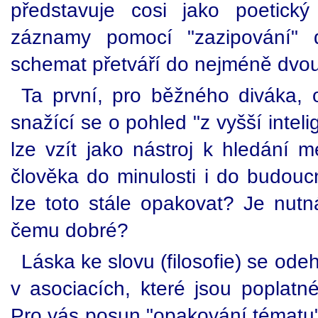
představuje cosi jako poetick
záznamy pomocí "zazipování" 
schemat přetváří do nejméně dvou
Ta první, pro běžného diváka, od
snažící se o pohled "z vyšší intel
lze vzít jako nástroj k hledání 
člověka do minulosti i do budoucn
lze toto stále opakovat? Je nut
čemu dobré?
Láska ke slovu (filosofie) se ode
v asociacích, které jsou poplatn
Pro vás posun "opakování tématu"