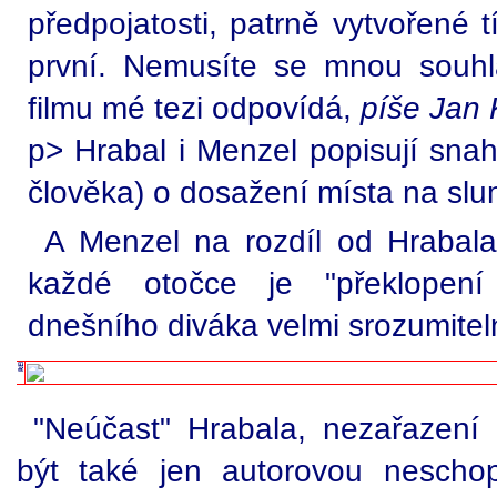
předpojatosti, patrně vytvořené t
první. Nemusíte se mnou souhl
filmu mé tezi odpovídá,
píše Jan 
p> Hrabal i Menzel popisují sna
člověka) o dosažení místa na slun
A Menzel na rozdíl od Hrabala
každé otočce je "překlopení
dnešního diváka velmi srozumitel
"Neúčast" Hrabala, nezařazení
být také jen autorovou neschop