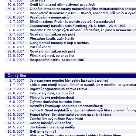
2. 7. 2007
Co je víc?
30. 6. 2007
Kvůli klimatizaci ničíme životní prostředí
30. 6. 2007
Globální hrozba ze strany nejrozsáhlejšího militaristického komp
2. 7. 2007
Budovatelé demokracie a trhu - flákači, absentéři, příživníci a vyko
30. 6. 2007
Vyvařování v nemocnicích
2. 7. 2007
Silniční zákon: Proč nás policie zbytečně perzekvuje?
2. 7. 2007
Zapomenutý básník Louis Fürnberg 24. 5. 1909 -- 23. 6. 1957
30. 6. 2007
Budeme z ideologických důvodů předstírat, že jídlo v nemocnici j
2. 7. 2007
Nový silniční zákon rok poté
29. 6. 2007
Přestaňte kouřit, začněte žít
29. 6. 2007
Gangsterské metody v boji o rozhlas
29. 6. 2007
Puzení konat
29. 6. 2007
Nový silniční zákon rok poté
29. 6. 2007
Film, který neví, co chce říct
4. 5. 2007
Hospodaření OSBL za duben 2007
Český film
2. 7. 2007
Je nesprávné pomíjet Menzelův láskyplný pohled
1. 7. 2007
Lidé o tom chtějí mluvit, filmař to natočí, ale v médiích to systemat
1. 7. 2007
Bigotní dogmatismus zprava i zleva
29. 6. 2007
Film, který neví, co chce říct
29. 6. 2007
Film o lidské nedokonalosti
5. 6. 2007
Tajnost
dnešního českého filmu
30. 5. 2007
Bestiář
: Překvapuje banalitou i mechaničností
29. 5. 2007
Tajnosti
: Snad nejhlubší a nejpozoruhodnější film z poslední dob
28. 5. 2007
Vratné lahve
: Sentimentální variace na známé téma
23. 5. 2007
Zemřel filmový režisér Pavel Hobl
14. 5. 2007
Konec básníků v Čechách
14. 5. 2007
Jak básníci neztrácejí naději
10. 5. 2007
Byli jsme to my?
4. 4. 2007
Vítězslav Tichý a jeho pozoruhodná sbírka českého filmu