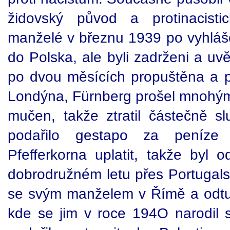
židovský původ a protinacisti
manželé v březnu 1939 po vyhláše
do Polska, ale byli zadrženi a uv
po dvou měsících propuštěna a po
Londýna, Fürnberg prošel mnohými
mučen, takže ztratil částečně 
podařilo gestapo za peníze
Pfefferkorna uplatit, takže byl o
dobrodružném letu přes Portugals
se svým manželem v Římě a odtud
kde se jim v roce 194O narodil 