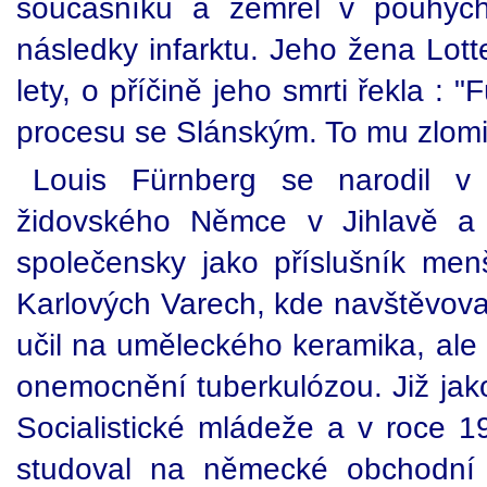
současníků a zemřel v pouhých 
následky infarktu. Jeho žena Lott
lety, o příčině jeho smrti řekla :
procesu se Slánským. To mu zlomil
Louis Fürnberg se narodil v
židovského Němce v Jihlavě a c
společensky jako příslušník menš
Karlových Varech, kde navštěvov
učil na uměleckého keramika, ale 
onemocnění tuberkulózou. Již jako
Socialistické mládeže a v roce 1
studoval na německé obchodní 