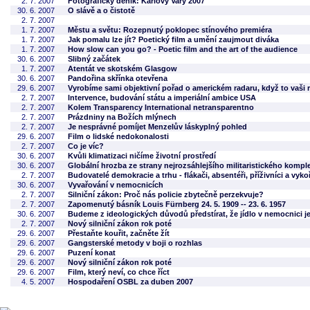
2. 7. 2007
Fotografický deník: Karlovy Vary 2007
30. 6. 2007
O slávě a o čistotě
2. 7. 2007
1. 7. 2007
Městu a světu: Rozepnutý poklopec stínového premiéra
1. 7. 2007
Jak pomalu lze jít? Poetický film a umění zaujmout diváka
1. 7. 2007
How slow can you go? - Poetic film and the art of the audience
30. 6. 2007
Slibný začátek
1. 7. 2007
Atentát ve skotském Glasgow
30. 6. 2007
Pandořina skřínka otevřena
29. 6. 2007
Vyrobíme sami objektivní pořad o americkém radaru, když to vaši r
2. 7. 2007
Intervence, budování státu a imperiální ambice USA
2. 7. 2007
Kolem Transparency International netransparentno
2. 7. 2007
Prázdniny na Božích mlýnech
2. 7. 2007
Je nesprávné pomíjet Menzelův láskyplný pohled
29. 6. 2007
Film o lidské nedokonalosti
2. 7. 2007
Co je víc?
30. 6. 2007
Kvůli klimatizaci ničíme životní prostředí
30. 6. 2007
Globální hrozba ze strany nejrozsáhlejšího militaristického komp
2. 7. 2007
Budovatelé demokracie a trhu - flákači, absentéři, příživníci a vyko
30. 6. 2007
Vyvařování v nemocnicích
2. 7. 2007
Silniční zákon: Proč nás policie zbytečně perzekvuje?
2. 7. 2007
Zapomenutý básník Louis Fürnberg 24. 5. 1909 -- 23. 6. 1957
30. 6. 2007
Budeme z ideologických důvodů předstírat, že jídlo v nemocnici j
2. 7. 2007
Nový silniční zákon rok poté
29. 6. 2007
Přestaňte kouřit, začněte žít
29. 6. 2007
Gangsterské metody v boji o rozhlas
29. 6. 2007
Puzení konat
29. 6. 2007
Nový silniční zákon rok poté
29. 6. 2007
Film, který neví, co chce říct
4. 5. 2007
Hospodaření OSBL za duben 2007