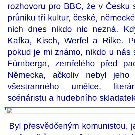
rozhovoru pro BBC, že v Česku s
průniku tří kultur, české, německ
nich dnes nikdo nic nezná. Kdy
Kafka, Kisch, Werfel a Rilke. P
pokud je mi známo, nikdo u nás 
Fürnberga, zemřelého před pad
Německa, ačkoliv nebyl jeho
všestranného umělce, literá
scénáristu a hudebního skladatel
Byl přesvědčeným komunistou, j