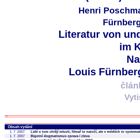
Henri Poschma
Fürnberg
Literatur von un
im 
Na
Louis Fürnber
člán
Vyt
Obsah vydání
1. 7. 2007
Lidé o tom chtějí mluvit, filmař to natočí, ale v médiích to systemat
1. 7. 2007
Bigotní dogmatismus zprava i zleva