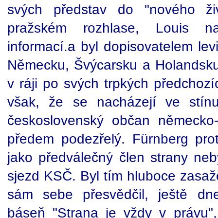
svých představ do "nového živ
pražském rozhlase, Louis nas
informací.a byl dopisovatelem le
Německu, Švýcarsku a Holandsku. 
v ráji po svých trpkých předchozí
však, že se nacházejí ve stínu
československý občan německo-
předem podezřelý. Fürnberg pro
jako předválečný člen strany ne
sjezd KSČ. Byl tím hluboce zasaž
sám sebe přesvědčil, ještě dn
báseň "Strana je vždy v právu",