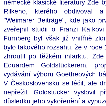
německé klasické literatury Zde b
Rilkeho, kterého obdivoval a
"Weimarer Beiträge", kde jako pr
zveřejnil studii o Franzi Kafko
Fürnberg byl však již vnitřně zl
bylo takového rozsahu, že v roce 
zhroutil po těžkém infarktu. Zde
Eduardem Goldstückerem, pr
vydávání výboru Goetheových bá
V Československu se léčil, ale dr
nepřežil. Goldstücker vyslovil 
důsledku jeho vykořenění a vypuz