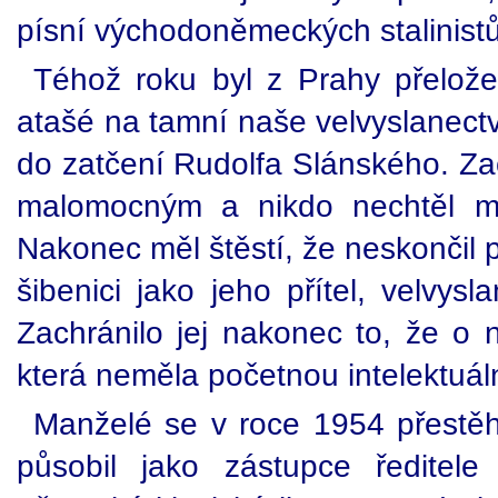
písní východoněmeckých stalinistů
Téhož roku byl z Prahy přeložen
atašé na tamní naše velvyslanectv
do zatčení Rudolfa Slánského. Zač
malomocným a nikdo nechtěl mí
Nakonec měl štěstí, že neskončil
šibenici jako jeho přítel, velvysl
Zachránilo jej nakonec to, že o 
která neměla početnou intelektuální
Manželé se v roce 1954 přestě
působil jako zástupce ředite