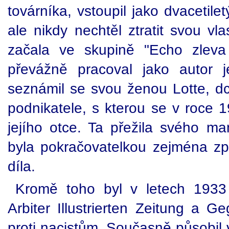
továrníka, vstoupil jako dvaceti
ale nikdy nechtěl ztratit svou vl
začala ve skupině "Echo zleva
převážně pracoval jako autor j
seznámil se svou ženou Lotte, d
podnikatele, s kterou se v roce 
jejího otce. Ta přežila svého ma
byla pokračovatelkou zejména zpr
díla.
Kromě toho byl v letech 1933
Arbiter Illustrierten Zeitung a G
proti nacistům. Současně působil