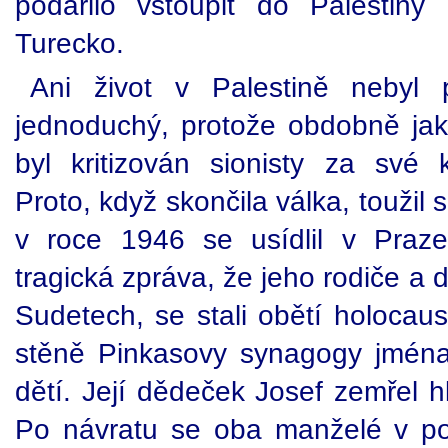
podařilo vstoupit do Palestin
Turecko.
Ani život v Palestině nebyl 
jednoduchý, protože obdobně jako
byl kritizován sionisty za své 
Proto, když skončila válka, toužil s
v roce 1946 se usídlil v Praze
tragická zpráva, že jeho rodiče a da
Sudetech, se stali obětí holocau
stěně Pinkasovy synagogy jména s
dětí. Její dědeček Josef zemřel h
Po návratu se oba manželé v po