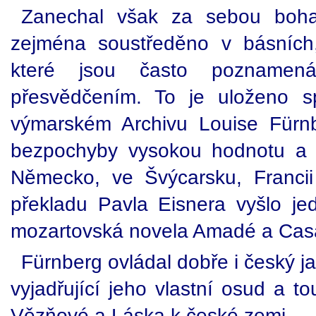
Zanechal však za sebou bohaté
zejména soustředěno v básních
které jsou často poznamená
přesvědčením. To je uloženo s
výmarském Archivu Louise Fürn
bezpochyby vysokou hodnotu a 
Německo, ve Švýcarsku, Francii
překladu Pavla Eisnera vyšlo je
mozartovská novela Amadé a Casano
Fürnberg ovládal dobře i český j
vyjadřující jeho vlastní osud a to
Vězňové a Láska k české zemi.