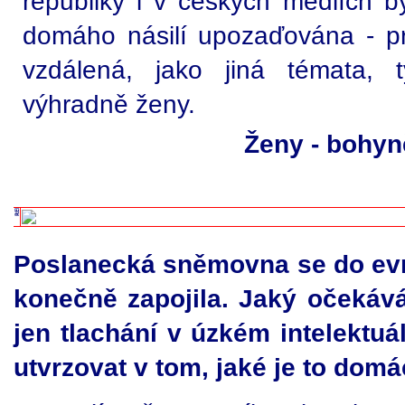
republiky i v českých médiích b
domáho násilí upozaďována - pr
vzdálená, jako jiná témata, t
výhradně ženy.
Ženy - bohyn
Poslanecká sněmovna se do evr
konečně zapojila. Jaký očekáv
jen tlachání v úzkém intelektu
utvrzovat v tom, jaké je to domá