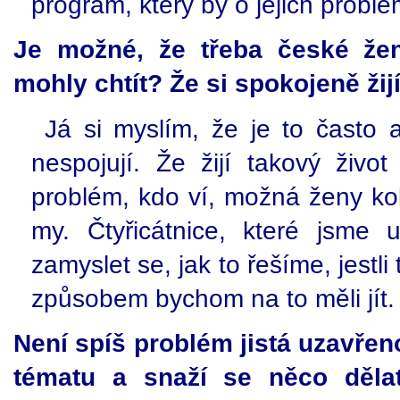
program, který by o jejich problé
Je možné, že třeba české že
mohly chtít? Že si spokojeně žij
Já si myslím, že je to často
nespojují. Že žijí takový živo
problém, kdo ví, možná ženy kol
my. Čtyřicátnice, které jsme
zamyslet se, jak to řešíme, jest
způsobem bychom na to měli jít.
Není spíš problém jistá uzavře
tématu a snaží se něco děla