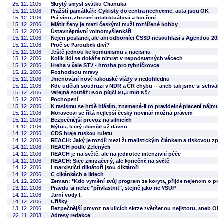
25. 12. 2005
Skrytý smysl svátku Chanuka
15. 12. 2006
Pražští památkáři: Cyklisty do centra nechceme, auta jsou OK
15. 12. 2006
Psí víno, zhrzení intelektuálové a kouření
15. 12. 2006
Mlátit ženy je mezi českými muži rozšířené hobby
15. 12. 2006
Ústavněprávní volnomyšlenkáři
15. 12. 2006
Nejen poslanci, ale ani odborníci ČSSD nesouhlasí s Agendou 20
15. 12. 2006
Proč se Paroubek diví?
15. 12. 2006
Ještě jednou ke komunismu a nacismu
15. 12. 2006
Kolik lidí se dokáže nimrat v nepodstatných věcech
15. 12. 2006
Hreha v čele STV - hrozba pro rybníčkovce
15. 12. 2006
Rozhodnou mravy
15. 12. 2006
Jmenování nové rakouské vlády v nedohlednu
15. 12. 2006
Kde udělali soudruzi v NDR a ČR chybu -- aneb tak jsme si schválil
15. 12. 2006
Veřejná soutěž! Kdo půjčí 91,3 mld Kč?
15. 12. 2006
Pochopení
15. 12. 2006
K rasismu se hrdě hlásím, znamená-li to pravidelné placení nájm
15. 12. 2006
Moravcovi se říká nejlepší český novinář možná právem
15. 12. 2006
Bezpečnější provoz na silnicích
14. 12. 2006
Mýtus, který skončil už dávno
14. 12. 2006
ODS hraje ruskou ruletu
14. 12. 2006
REACH: Jaký je rozdíl mezi žurnalistickým článkem a tiskovou z
14. 12. 2006
REACH podle Zelených
14. 12. 2006
REACH je na světě, ale na jednotce intenzivní péče
14. 12. 2006
REACH: Sice zmrzačený, ale konečně na světě
14. 12. 2006
I marxističtí diktátoři jsou diktátoři
14. 12. 2006
O cikánkách a lidech
14. 12. 2006
Zeman: "Kdo vymění svůj program za koryta, přijde nejenom o pro
13. 12. 2006
Pravdu si nelze "přivlastnit", stejně jako ne VŠUP
14. 12. 2006
Jarní vody I.
14. 12. 2006
Oříšky
13. 12. 2006
Bezpečnější provoz na ulicích skrze zvětšenou nejistotu, aneb O
22. 11. 2003
Adresy redakce