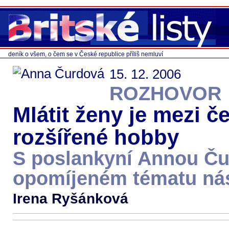
deník o všem, o čem se v České republice příliš nemluví
15. 12. 2006
ROZHOVOR
Mlátit ženy je mezi 
rozšířené hobby
S poslankyní Annou Č
opomíjeném tématu nás
Irena Ryšánková