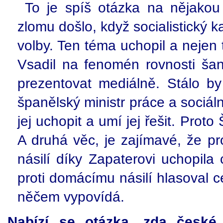
To je spíš otázka na nějakou
zlomu došlo, když socialistický 
volby. Ten téma uchopil a nejen 
Vsadil na fenomén rovnosti ša
prezentovat mediálně. Stálo by 
španělský ministr práce a sociál
jej uchopit a umí jej řešit. Prot
A druhá věc, je zajímavé, že p
násilí díky Zapaterovi uchopila
proti domácímu násilí hlasoval c
něčem vypovídá.
Nabízí se otázka, zda české 