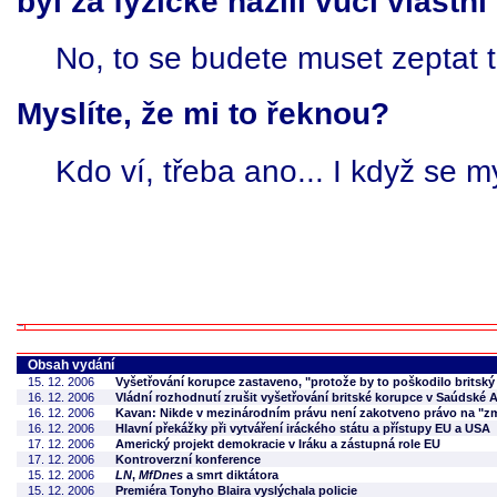
byl za fyzické názilí vůči vlast
No, to se budete muset zeptat tě
Myslíte, že mi to řeknou?
Kdo ví, třeba ano... I když se m
Obsah vydání
15. 12. 2006
Vyšetřování korupce zastaveno, "protože by to poškodilo britský
16. 12. 2006
Vládní rozhodnutí zrušit vyšetřování britské korupce v Saúdské 
16. 12. 2006
Kavan: Nikde v mezinárodním právu není zakotveno právo na "z
16. 12. 2006
Hlavní překážky při vytváření iráckého státu a přístupy EU a USA
17. 12. 2006
Americký projekt demokracie v Iráku a zástupná role EU
17. 12. 2006
Kontroverzní konference
15. 12. 2006
LN
,
MfDnes
a smrt diktátora
15. 12. 2006
Premiéra Tonyho Blaira vyslýchala policie