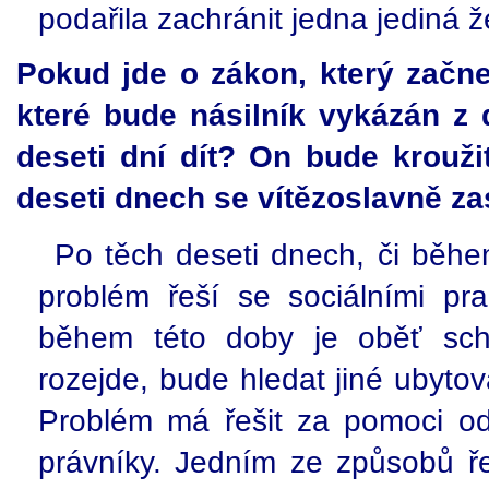
podařila zachránit jedna jediná že
Pokud jde o zákon, který začne 
které bude násilník vykázán 
deseti dní dít? On bude krouži
deseti dnech se vítězoslavně za
Po těch deseti dnech, či běhe
problém řeší se sociálními pr
během této doby je oběť scho
rozejde, bude hledat jiné ubytov
Problém má řešit za pomoci odbo
právníky. Jedním ze způsobů ř