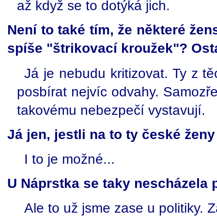
až když se to dotýká jich.
Není to také tím, že některé že
spíše "štrikovací kroužek"? Os
Já je nebudu kritizovat. Ty z t
posbírat nejvíc odvahy. Samozř
takovému nebezpečí vystavují.
Já jen, jestli na to ty české žen
I to je možné...
U Náprstka se taky nescházela p
Ale to už jsme zase u politiky. 