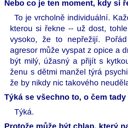
Nebo co je ten moment, kdy si ř
To je vrcholně individuální. Kaž
kterou si řekne -- už dost, tohl
vysoko, že to nepřežijí. Pořád
agresor může vyspat z opice a 
být milý, úžasný a přijít s kyt
ženu s dětmi manžel týrá psychi
že by nikdy nic takového neuděla
Týká se všechno to, o čem tady 
Týká.
Protože může být chlap, který n