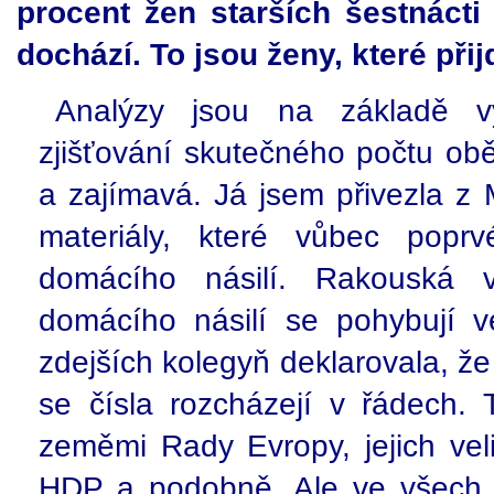
procent žen starších šestnácti
dochází. To jsou ženy, které př
Analýzy jsou na základě v
zjišťování skutečného počtu obě
a zajímavá. Já jsem přivezla z 
materiály, které vůbec popr
domácího násilí. Rakouská v
domácího násilí se pohybují 
zdejších kolegyň deklarovala, že 
se čísla rozcházejí v řádech. 
zeměmi Rady Evropy, jejich vel
HDP a podobně. Ale ve všech č