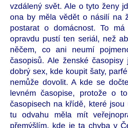
vzdálený svět. Ale o tyto ženy jd
ona by měla vědět o násilí na 
postarat o domácnost. To má j
opravdu pustí ten seriál, než a
něčem, co ani neumí pojmeno
časopisů. Ale ženské časopisy j
dobrý sex, kde koupit šaty, parfé
nemůže dovolit. A kde se dočt
levném časopise, protože o t
časopisech na křídě, které jsou
tu odvahu měla mít veřejnop
přemýšlím, kde je ta chyba v Če