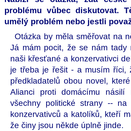
problému vůbec diskutovat. Těž
umělý problém nebo jestli považu
Otázka by měla směřovat na ně
Já mám pocit, že se nám tady r
naši křesťané a konzervativci dek
je třeba je řešit - a musím říc
předkladatelů obou novel, které
Alianci proti domácímu násil
všechny politické strany -- na 
konzervativců a katolíků, kteří 
že činy jsou někde úplně jinde.