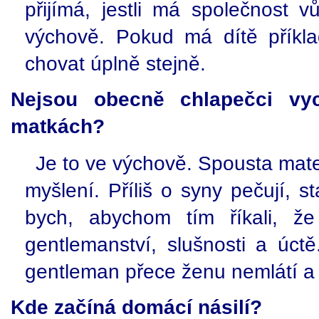
přijímá, jestli má společnost v
výchově. Pokud má dítě příkl
chovat úplně stejně.
Nejsou obecně chlapečci v
matkách?
Je to ve výchově. Spousta mat
myšlení. Příliš o syny pečují, 
bych, abychom tím říkali, ž
gentlemanství, slušnosti a úc
gentleman přece ženu nemlátí a 
Kde začíná domácí násilí?