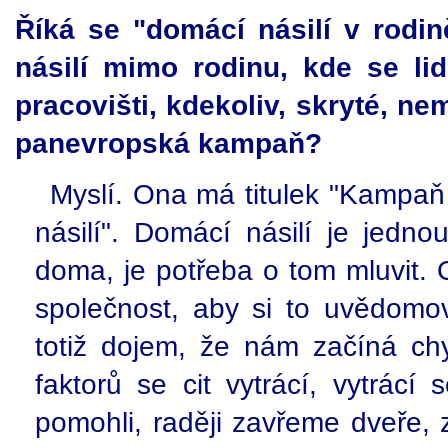
Říká se "domácí násilí v rodin
násilí mimo rodinu, kde se li
pracovišti, kdekoliv, skryté, ne
panevropská kampaň?
Myslí. Ona má titulek "Kampaň 
násilí". Domácí násilí je jedno
doma, je potřeba o tom mluvit. O
společnost, aby si to uvědomo
totiž dojem, že nám začíná ch
faktorů se cit vytrácí, vytrácí
pomohli, raději zavřeme dveře,