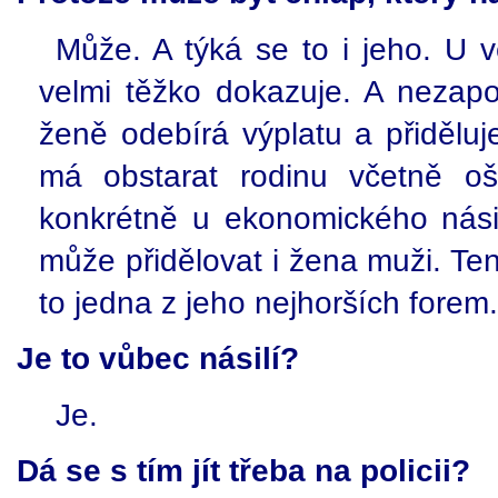
Může. A týká se to i jeho. U v
velmi těžko dokazuje. A neza
ženě odebírá výplatu a přiděluj
má obstarat rodinu včetně oš
konkrétně u ekonomického násil
může přidělovat i žena muži. Ten
to jedna z jeho nejhorších forem.
Je to vůbec násilí?
Je.
Dá se s tím jít třeba na policii?