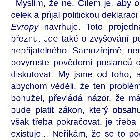
Myslím, že ne. Cílem je, aby o
celek a přijal politickou deklaraci 
Evropy
navrhuje. Toto projed
březnu. Jde také o zvyšování p
nepřijatelného. Samozřejmě, ne
povyroste povědomí poslanců o 
diskutovat. My jsme od toho, 
abychom věděli, že ten problém 
bohužel, převládá názor, že m
bude platit zákon, který obsah
však třeba pokračovat, je třeba
existuje... Neříkám, že se to p