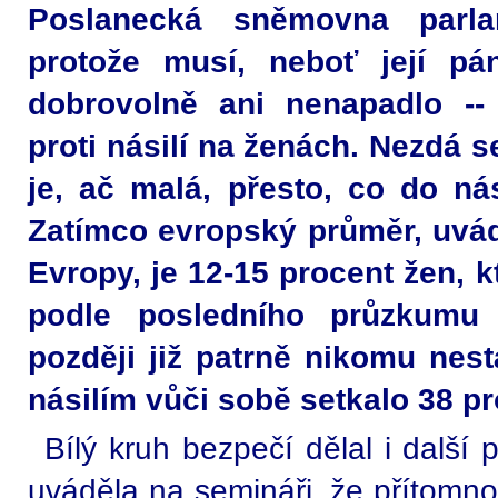
Poslanecká sněmovna parla
protože musí, neboť její pá
dobrovolně ani nenapadlo -
proti násilí na ženách. Nezdá s
je, ač malá, přesto, co do ná
Zatímco evropský průměr, uvá
Evropy, je 12-15 procent žen, kt
podle posledního průzkumu
později již patrně nikomu nestá
násilím vůči sobě setkalo 38 p
Bílý kruh bezpečí dělal i další
uváděla na semináři, že přítomnos