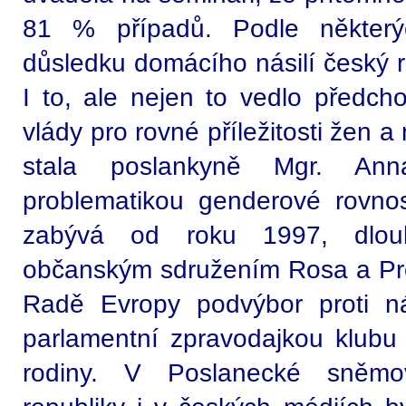
81 % případů. Podle některýc
důsledku domácího násilí český r
I to, ale nejen to vedlo předch
vlády pro rovné příležitosti žen 
stala poslankyně Mgr. An
problematikou genderové rovnost
zabývá od roku 1997, dlou
občanským sdružením Rosa a Pr
Radě Evropy podvýbor proti ná
parlamentní zpravodajkou klub
rodiny. V Poslanecké sněm