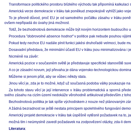
Transformace politického prostoru blízkého východu tak připomíná kalkulac
Americká verze demokracie v Iráku tak poněkud znepokojivě vyhlíží jako vojen
To je přesně důvod, proč EU je od samotného počátku zásahu v Iráku poněk
ovšem nepřipadá do úvahy jiná možnost.
Totiž, že bezhodnotová demokracie může být novým horizontem budoucího usp
Procedura "
dobrovolné absence hodnot"
v politice pak nebude pouhou výjimkou
Pokud tedy nechce EU nadále plnit funkci jakési druhořadé velmoci, bude mus
Dosavadní představa, že minimální účastí EU v Iráku jsou minimalizována i je
Nicméně na závěr:
Americká pozice v současném světě je představuje specifické stanoviště suve
A co je zásadní novum, její převaha je dána vojensko-technologickou dominanc
Můžeme si jenom přát, aby se vůbec někdy stala.
Jinou věcí je, zda je to možné, když už současná podoba války poukazuje na bud
Za tohoto stavu věcí je její intervence v Iráku problematická a sporná přede
svého zásahu na cizím území nedokáže věrohodně artikulovat především z toho
Bezhodnotová politika je tak spíše východiskem z nouze než plánovaným zámě
A žádná bezradnost se ještě nestala principem spolehlivého fungování demo
Americký projekt demokracie v Iráku tak úspěšně vytěsnil požadavek na to, ja
možná tím i neúmyslně zavedl požadavek na zodpovězení otázky, zda-li demo
Literatura
: