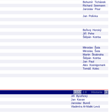
Bohumír Tichánek
Richard Seemann
Jaroslav Pour
Jan Polívka
Bořivoj Horský
Jiří Pehe
Štěpán Kotrba
Miroslav Šuta
Miroslav Šuta
Martin Škabraha
Štěpán Kotrba
Jan Paul
Alex Koenigsmark
Tomáš Koloc
RSS
2.0
Historie
>
Jiří Bystřický
Jan Kavan
Jaroslav Bureš
Vladimíra Al-Maliki Levá