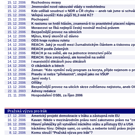
15. 12. 2006
Rozhodnou mravy
15. 12. 2006
Jmenování nové rakouské vlády v nedohlednu
15. 12. 2006
Kde udělali soudruzi v NDR a ČR chybu -- aneb tak jsme si schválil
15. 12. 2006
Veřejná soutěž! Kdo půjčí 91,3 mld Kč?
15. 12. 2006
Pochopení
15. 12. 2006
K rasismu se hrdě hlásím, znamená-li to pravidelné placení nájm
15. 12. 2006
Moravcovi se říká nejlepší český novinář možná právem
15. 12. 2006
Bezpečnější provoz na silnicích
14. 12. 2006
Mýtus, který skončil už dávno
14. 12. 2006
ODS hraje ruskou ruletu
14. 12. 2006
REACH: Jaký je rozdíl mezi žurnalistickým článkem a tiskovou z
14. 12. 2006
REACH podle Zelených
14. 12. 2006
REACH je na světě, ale na jednotce intenzivní péče
14. 12. 2006
REACH: Sice zmrzačený, ale konečně na světě
14. 12. 2006
I marxističtí diktátoři jsou diktátoři
14. 12. 2006
O cikánkách a lidech
14. 12. 2006
Zeman: "Kdo vymění svůj program za koryta, přijde nejenom o pro
13. 12. 2006
Pravdu si nelze "přivlastnit", stejně jako ne VŠUP
14. 12. 2006
Jarní vody I.
14. 12. 2006
Oříšky
13. 12. 2006
Bezpečnější provoz na ulicích skrze zvětšenou nejistotu, aneb O
22. 11. 2003
Adresy redakce
21. 11. 2006
Hospodaření OSBL za říjen 2006
Pražská výzva pro Irák
17. 12. 2006
Americký projekt demokracie v Iráku a zástupná role EU
16. 12. 2006
Kavan: Nikde v mezinárodním právu není zakotveno právo na "z
16. 12. 2006
Hlavní překážky při vytváření iráckého státu a přístupy EU a USA
9. 12. 2006
Iráckému fóru: Dělejte sami, co umíte, a neberte totéž právo jiný
8. 12. 2006
Komu slouží "Pražská výzva pro Irák"?