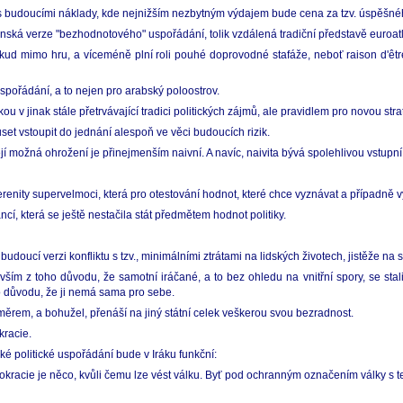
i s budoucími náklady, kde nejnižším nezbytným výdajem bude cena za tzv. úspěšn
ská verze "bezhodnotového" uspořádání, tolik vzdálená tradiční představě euroatla
ud mimo hru, a víceméně plní roli pouhé doprovodné stafáže, neboť raison d'êtr
ořádání, a to nejen pro arabský poloostrov.
 v jinak stále přetrvávající tradici politických zájmů, ale pravidlem pro novou strate
et vstoupit do jednání alespoň ve věci budoucích rizik.
jí možná ohrožení je přinejmenším naivní. A navíc, naivita bývá spolehlivou vstupn
renity supervelmoci, která pro otestování hodnot, které chce vyznávat a případně v
í, která se ještě nestačila stát předmětem hodnot politiky.
oucí verzi konfliktu s tzv., minimálními ztrátami na lidských životech, jistěže na s
vším z toho důvodu, že samotní iráčané, a to bez ohledu na vnitřní spory, se stali
 důvodu, že ji nemá sama pro sebe.
rem, a bohužel, přenáší na jiný státní celek veškerou svou bezradnost.
kracie.
ké politické uspořádání bude v Iráku funkční:
kracie je něco, kvůli čemu lze vést válku. Byť pod ochranným označením války s 