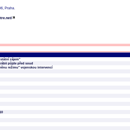
/06, Praha.
tre.net/
 státní zájem"
Arábii půjde před soud
měnu režimu" vojenskou intervencí
10