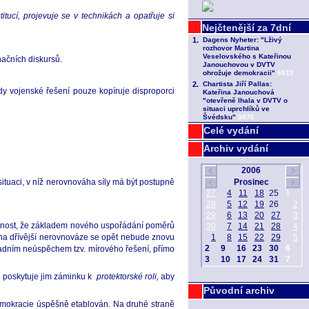
titucí, projevuje se v technikách a opatřuje si
načních diskursů.
dy vojenské řešení pouze kopíruje disproporci
Celé vydání
Archiv vydání
ituaci, v níž nerovnováha síly má být postupně
tečnost, že základem nového uspořádání poměrů
l na dřívější nerovnováze se opět nebude znovu
avadním neúspěchem tzv. mírového řešení, přímo
a poskytuje jim záminku k
protektorské roli,
aby
Původní archiv
demokracie úspěšně etablován. Na druhé straně