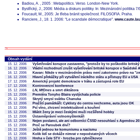
Badiou, A. , 2005 : Metapolitics. Verso. London-New York.
Bystřický, J., 2006: Média a diskurs politiky. In: Mezinárodní politika 7
Foucault, M., 2005: Je třeba bránit společnost. FILOSOFIA. Praha.
Ranciere, J., 18. 1. 2006: "Le scandale démocratique".
www.caute.lau
Obsah vydání
15. 12. 2006
Vyšetřování korupce zastaveno, "protože by to poškodilo britský
16. 12. 2006
Vládní rozhodnutí zrušit vyšetřování britské korupce v Saúdské 
16. 12. 2006
Kavan: Nikde v mezinárodním právu není zakotveno právo na "z
16. 12. 2006
Hlavní překážky při vytváření iráckého státu a přístupy EU a USA
17. 12. 2006
Americký projekt demokracie v Iráku a zástupná role EU
17. 12. 2006
Kontroverzní konference
15. 12. 2006
LN
,
MfDnes
a smrt diktátora
15. 12. 2006
Premiéra Tonyho Blaira vyslýchala policie
25. 12. 2005
Skrytý smysl svátku Chanuka
15. 12. 2006
Pražští památkáři: Cyklisty do centra nechceme, auta jsou OK
15. 12. 2006
Psí víno, zhrzení intelektuálové a kouření
15. 12. 2006
Mlátit ženy je mezi českými muži rozšířené hobby
15. 12. 2006
Ústavněprávní volnomyšlenkáři
15. 12. 2006
Nejen poslanci, ale ani odborníci ČSSD nesouhlasí s Agendou 20
15. 12. 2006
Proč se Paroubek diví?
15. 12. 2006
Ještě jednou ke komunismu a nacismu
15. 12. 2006
Kolik lidí se dokáže nimrat v nepodstatných věcech
15. 12. 2006
Hreha v čele STV - hrozba pro rybníčkovce