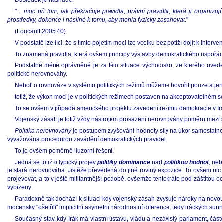
Důsledek je nasnadě:
"
...moc při tom, jak překračuje pravidla, právní pravidla, která ji organiz
prostředky, dokonce i násilné k tomu, aby mohla fyzicky zasahovat
."
(Foucault:2005:40)
V podstatě lze říci, že s tímto pojetím moci lze vcelku bez potíží dojít k int
To znamená pravidla, která ovšem principy výstavby demokratického uspořádá
Podstatně méně oprávněné je za této situace východisko, ze kterého uveden
politické nerovnováhy.
Neboť o rovnováze v systému politických režimů můžeme hovořit pouze a jen
totiž, že výkon moci je v politických režimech postaven na akceptovatelném 
To se ovšem v případě amerického projektu zavedení režimu demokracie v Irá
Vojenský zásah je totiž vždy nástrojem prosazení nerovnováhy poměrů mezi su
Politika nerovnováhy
je postupem zvyšování hodnoty síly na úkor samostatnost
vyvažována procedurou zavádění demokratických pravidel.
To je ovšem poměrně iluzorní řešení.
Jedná se totiž o typický projev
politiky dominance
nad
politikou hodnot
, ne
je stará nerovnováha. Jistěže převedená do jiné roviny expozice. To ovšem nic
projevovat, a to v ještě militantnější podobě, ovšemže tentokráte pod záštito
vybízeny.
Paradoxně tak dochází k situaci kdy vojenský zásah zvyšuje nároky na novou
mocensky "ošetřili" implicitní asymetrii národnostní diference, tedy iráckých sunni
Současný stav, kdy Irák má vlastní ústavu, vládu a nezávislý parlament, č