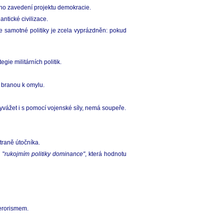
ého zavedení projektu demokracie.
ntické civilizace.
e samotné politiky je zcela vyprázdněn: pokud
gie militárních politik.
í branou k omylu.
yvážet i s pomocí vojenské síly, nemá soupeře.
traně útočníka.
 "
rukojmím politiky dominance"
, která hodnotu
terorismem.