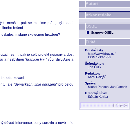
Autoři
Vzkaz redakci
svých menšin, pak se musíme ptát, jaký model
OSBL
silného řešení.
Stanovy OSBL
ah uskuteční, stane skutečnou hrozbou?
Tiráž
Britské listy
http://www.blisty.cz/
cizích zemí, pak je celý projekt nejasný a dost
ISSN 1213-1792
vou a nezbytnou "
hraniční linii"
vůči vlivu Asie a
Šéfredaktor:
Jan Čulík
Redaktor:
Karel Dolejší
ního odrazování.
Správa:
ntu, ale "
demarkační linie odrazení"
pro celou
Michal Panoch, Jan Panoch
Grafický návrh:
Štěpán Kotrba
ý důvod intervence: ceny surovin a nové linie