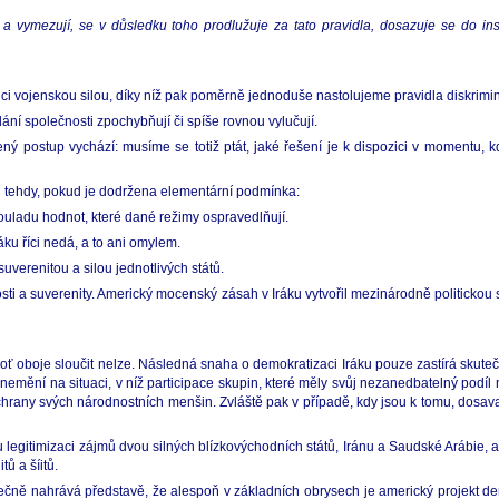
ují a vymezují, se v důsledku toho prodlužuje za tato pravidla, dosazuje se do ins
ervenci vojenskou silou, díky níž pak poměrně jednoduše nastolujeme pravidla diskrimi
ní společnosti zpochybňují či spíše rovnou vylučují.
ý postup vychází: musíme se totiž ptát, jaké řešení je k dispozici v momentu, k
 tehdy, pokud je dodržena elementární podmínka:
souladu hodnot, které dané režimy ospravedlňují.
ku říci nedá, a to ani omylem.
verenitou a silou jednotlivých států.
i a suverenity. Americký mocenský zásah v Iráku vytvořil mezinárodně politickou s
boť oboje sloučit nelze. Následná snaha o demokratizaci Iráku pouze zastírá sku
 nemění na situaci, v níž participace skupin, které měly svůj nezanedbatelný podí
u ochrany svých národnostních menšin. Zvláště pak v případě, kdy jsou k tomu, dos
 legitimizaci zájmů dvou silných blízkovýchodních států, Iránu a Saudské Arábie, 
tů a šíitů.
ástečně nahrává představě, že alespoň v základních obrysech je americký projekt 