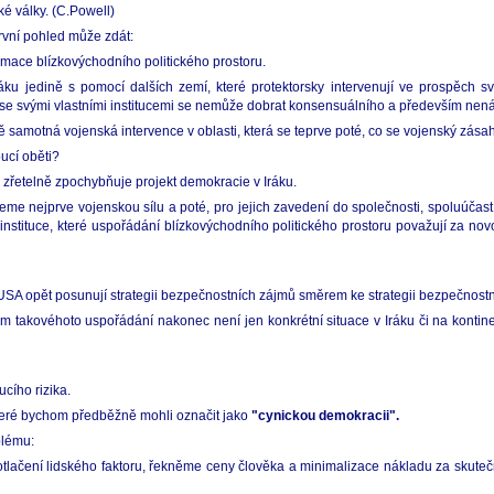
é války. (C.Powell)
rvní pohled může zdát:
mace blízkovýchodního politického prostoru.
áku jedině s pomocí dalších zemí, které protektorsky intervenují ve prospěch 
e svými vlastními institucemi se nemůže dobrat konsensuálního a především nená
ně samotná vojenská intervence v oblasti, která se teprve poté, co se vojenský zás
ucí oběti?
 zřetelně zpochybňuje projekt demokracie v Iráku.
eme nejprve vojenskou sílu a poté, pro jejich zavedení do společnosti, spoluúčast 
u instituce, které uspořádání blízkovýchodního politického prostoru považují za no
USA opět posunují strategii bezpečnostních zájmů směrem ke strategii bezpečnost
 takovéhoto uspořádání nakonec není jen konkrétní situace v Iráku či na kontine
cího rizika.
které bychom předběžně mohli označit jako
"cynickou demokracii".
blému:
lačení lidského faktoru, řekněme ceny člověka a minimalizace nákladu za skutečn