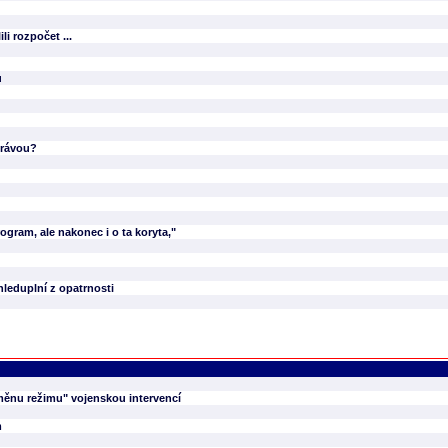
i rozpočet ...
u
právou?
gram, ale nakonec i o ta koryta,"
hleduplní z opatrnosti
měnu režimu" vojenskou intervencí
m