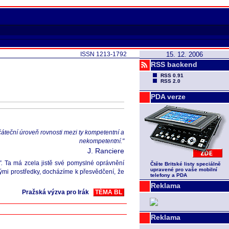
ISSN 1213-1792
15. 12. 2006
RSS backend
RSS 0.91
RSS 2.0
PDA verze
čáteční úroveň rovnosti mezi ty kompetentní a
nekompetentní."
J. Ranciere
".
Ta má zcela jistě své pomyslné oprávnění
Čtěte Britské listy speciálně
upravené pro vaše mobilní
nými prostředky, docházíme k přesvědčení, že
telefony a PDA
Reklama
Pražská výzva pro Irák
TÉMA BL
Reklama