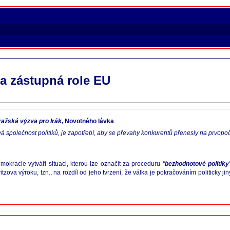
 a zástupná role EU
ražská výzva pro Irák
, Novotného lávka
vá společnost politiků, je zapotřebí, aby se převahy konkurentů přenesly na prvopo
okracie vytváří situaci, kterou lze označit za proceduru
"
bezhodnotové politiky
va výroku, tzn., na rozdíl od jeho tvrzení, že válka je pokračováním politicky ji