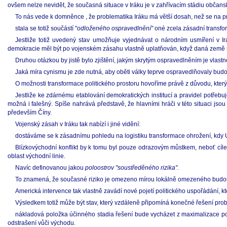
ovšem nelze nevidět, že současná situace v Iráku je v zahřívacím stádiu občansk
To nás vede k domněnce , že problematika Iráku má větší dosah, než se na p
stala se totiž součástí "
odloženého ospravedlnění"
oné zcela zásadní transfor
Jestliže totiž uvedený stav umožňuje vyjednávat o národním usmíření v Ir
demokracie měl být po vojenském zásahu vlastně uplatňován, když daná země s
Druhou otázkou by jistě bylo zjištění, jakým skrytým ospravedlněním je vlast
Jaká míra cynismu je zde nutná, aby oběti války teprve ospravedlňovaly budo
O možnosti transformace politického prostoru hovoříme právě z důvodu, který
Jestliže ke zdárnému etablování demokratických institucí a pravidel potřebuj
možná i falešný. Spíše nahrává představě, že hlavními hráči v této situaci jso
především Číny.
Vojenský zásah v Iráku tak nabízí i jiné vidění:
dostáváme se k zásadnímu pohledu na logistiku transformace ohrožení, kdy 
Blízkovýchodní konflikt by k tomu byl pouze odrazovým můstkem, neboť cílem
oblast východní linie.
Navíc definovanou jakou
poloostrov "soustředěného rizika".
To znamená, že současné riziko je omezeno mírou lokálně omezeného budou
Americká intervence tak vlastně zavádí nové pojetí politického uspořádání, 
Výsledkem totiž může být stav, který vzdáleně připomíná konečné řešení pro
nákladová položka účinného stadia řešení bude vycházet z maximalizace pot
odstrašení vůči východu.