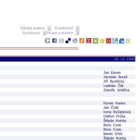
články autora
O autorovi
Vytisknout
Poslat e-mailem
15. 12. 2006
Jan Kavan
Jaroslav Bureš
Jiří Bystřický
Ladislav Žák
Zdeněk Jehlička
Hynek Hanke
Jan Čulík
Irena Ryšánková
Oldřich Průša
Štěpán Kotrba
Boris Cvek
Boris Cvek
Martin Gřeš
Štěpán Kotrba