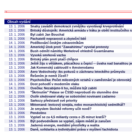
Obsah vydání
13. 1. 2006
Snahy zavádět demokracii zvnějšku vyvolávají krveprolévání
13. 1. 2006
Britský důstojník: Americká armáda v Iráku je obětí institučního 
13. 1. 2006
Byl zabit Jan Bouchal
15. 1. 2006
Pachatelé nepravosti a zbyteční lidé
14. 1. 2006
Poděkování českým zdravotníkům
14. 1. 2006
Americký útok proti "Zawahirimu" vyvolal protesty
14. 1. 2006
Bush odmítl námitky Merkelové ohledně Guantánama
13. 1. 2006
Vysoká smrková vazba
13. 1. 2006
Britský plán proti ptačí chřipce
13. 1. 2006
Ještě žiju s věšákem, plácačkou a čepicí -- úvaha nad banalitou 
13. 1. 2006
Jak Komenský zabloudil v Amsterodamu
13. 1. 2006
Aero Vodochody: iks pokusů o záchranu leteckého průmyslu
13. 1. 2006
Řešením je nemít žízeň?
13. 1. 2006
Psycholožka: Počet milostných vztahů v zaměstnání je obrovský
14. 1. 2006
Dost pohodlí v moderním vlaku
14. 1. 2006
Ovečka: Nezabijete-li ho, můžete být zabiti
14. 1. 2006
"Škrtnutím" Palase se ČSSD neprobudí do slunného dne
12. 1. 2006
Ostře sledované vlaky
se sobotními novinami zadarmo
13. 1. 2006
Sarkozy představil své priority
13. 1. 2006
Mitterrand: levicový strejda, nebo monarchistický sedmilhář?
13. 1. 2006
Je smyslem školské reformy učit nově?
13. 1. 2006
Pendolino
13. 1. 2006
Vyplatí se za 4,5 miliardy cesta o 25 minut kratší?
14. 1. 2006
Být podvodníkem se vyplatí, zájem médií je zaručen
13. 1. 2006
Jaderná energie, mediální přestřelky a realita
13. 1. 2006
Daně, solidarita a individuální práva v myšlení fachidiota