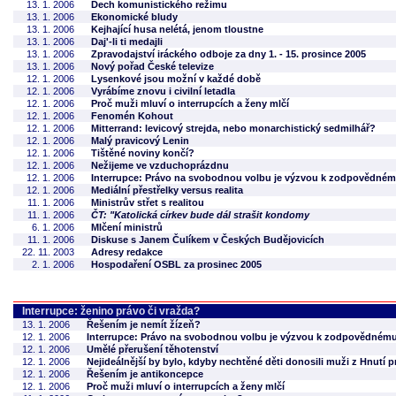
13. 1. 2006
Dech komunistického režimu
13. 1. 2006
Ekonomické bludy
13. 1. 2006
Kejhající husa nelétá, jenom tloustne
13. 1. 2006
Daj'-li ti medajli
13. 1. 2006
Zpravodajství iráckého odboje za dny 1. - 15. prosince 2005
13. 1. 2006
Nový pořad České televize
12. 1. 2006
Lysenkové jsou možní v každé době
12. 1. 2006
Vyrábíme znovu i civilní letadla
12. 1. 2006
Proč muži mluví o interrupcích a ženy mlčí
12. 1. 2006
Fenomén Kohout
12. 1. 2006
Mitterrand: levicový strejda, nebo monarchistický sedmilhář?
12. 1. 2006
Malý pravicový Lenin
12. 1. 2006
Tištěné noviny končí?
12. 1. 2006
Nežijeme ve vzduchoprázdnu
12. 1. 2006
Interrupce: Právo na svobodnou volbu je výzvou k zodpovědné
12. 1. 2006
Mediální přestřelky versus realita
11. 1. 2006
Ministrův střet s realitou
11. 1. 2006
ČT: "Katolická církev bude dál strašit kondomy
6. 1. 2006
Mlčení ministrů
11. 1. 2006
Diskuse s Janem Čulíkem v Českých Budějovicích
22. 11. 2003
Adresy redakce
2. 1. 2006
Hospodaření OSBL za prosinec 2005
Interrupce: ženino právo či vražda?
13. 1. 2006
Řešením je nemít žízeň?
12. 1. 2006
Interrupce: Právo na svobodnou volbu je výzvou k zodpovědném
12. 1. 2006
Umělé přerušení těhotenství
12. 1. 2006
Nejideálnější by bylo, kdyby nechtěné děti donosili muži z Hnutí p
12. 1. 2006
Řešením je antikoncepce
12. 1. 2006
Proč muži mluví o interrupcích a ženy mlčí