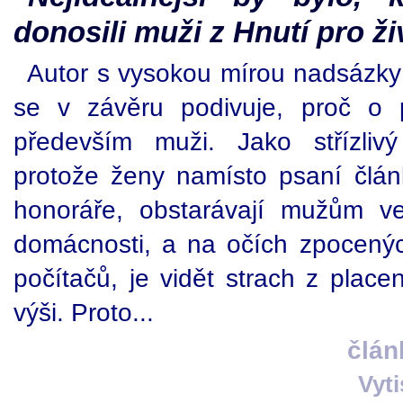
donosili muži z Hnutí pro ži
Autor s vysokou mírou nadsázky
se v závěru podivuje, proč o p
především muži. Jako střízliv
protože ženy namísto psaní článk
honoráře, obstarávají mužům v
domácnosti, a na očích zpocený
počítačů, je vidět strach z place
výši. Proto...
člán
Vyt