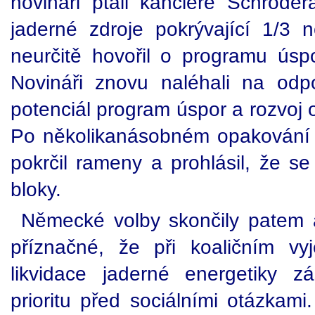
novináři ptali kancléře Schröde
jaderné zdroje pokrývající 1/3 
neurčitě hovořil o programu úspo
Novináři znovu naléhali na odp
potenciál program úspor a rozvoj 
Po několikanásobném opakování 
pokrčil rameny a prohlásil, že s
bloky.
Německé volby skončily patem a
příznačné, že při koaličním v
likvidace jaderné energetiky 
prioritu před sociálními otázkam