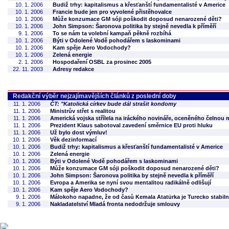
10. 1. 2006
Budiž trhy: kapitalismus a křesťanští fundamentalisté v Americe
10. 1. 2006
Francie bude jen pro vyvolené přistěhovalce
10. 1. 2006
Může konzumace GM sóji poškodit doposud nenarozené děti?
10. 1. 2006
John Simpson: Šaronova politika by stejně nevedla k příměří
9. 1. 2006
To se nám ta volební kampaň pěkně rozbíhá
10. 1. 2006
Býti v Odolené Vodě pohodářem s laskominami
10. 1. 2006
Kam spěje Aero Vodochody?
10. 1. 2006
Zelená energie
2. 1. 2006
Hospodaření OSBL za prosinec 2005
22. 11. 2003
Adresy redakce
Redakční výběr nejzajímavějších článků z poslední doby
11. 1. 2006
ČT: "Katolická církev bude dál strašit kondomy
11. 1. 2006
Ministrův střet s realitou
11. 1. 2006
Americká vojska střílela na iráckého novináře, oceněného čelnou
11. 1. 2006
Prezident Klaus sabotoval zavedení směrnice EU proti hluku
11. 1. 2006
Už bylo dost výmluv!
10. 1. 2006
Věk dezinformací
10. 1. 2006
Budiž trhy: kapitalismus a křesťanští fundamentalisté v Americe
10. 1. 2006
Zelená energie
10. 1. 2006
Býti v Odolené Vodě pohodářem s laskominami
10. 1. 2006
Může konzumace GM sóji poškodit doposud nenarozené děti?
10. 1. 2006
John Simpson: Šaronova politika by stejně nevedla k příměří
10. 1. 2006
Evropa a Amerika se nyní svou mentalitou radikálně odlišují
10. 1. 2006
Kam spěje Aero Vodochody?
9. 1. 2006
Málokoho napadne, že od časů Kemala Atatürka je Turecko stabiln
9. 1. 2006
Nakladatelství Mladá fronta nedodržuje smlouvy