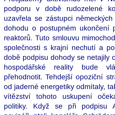
podporu v době rudozelené koa
uzavřela se zástupci německých 
dohodu o postupném ukončení 
reaktorů. Tuto smlouvu mimochod
společnosti s krajní nechutí a p
době podpisu dohody se netajily 
hospodářské reality bude v
přehodnotit. Tehdejší opoziční 
od jaderné energetiky odmítaly, 
vítězství tohoto uskupení oče
politiky. Když se při podpis