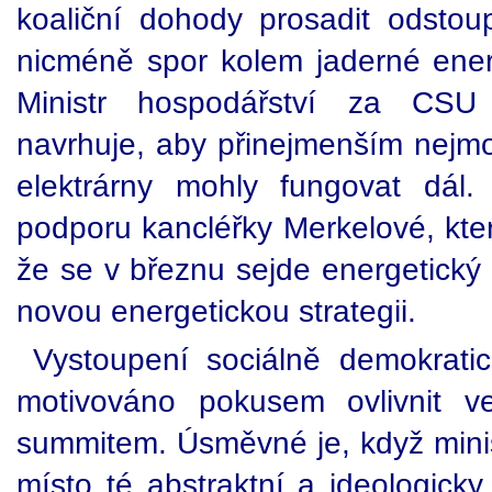
koaliční dohody prosadit odst
nicméně spor kolem jaderné energ
Ministr hospodářství za CSU
navrhuje, aby přinejmenším nejm
elektrárny mohly fungovat dál
podporu kancléřky Merkelové, kter
že se v březnu sejde energetický
novou energetickou strategii.
Vystoupení sociálně demokratic
motivováno pokusem ovlivnit v
summitem. Úsměvné je, když minis
místo té abstraktní a ideologicky