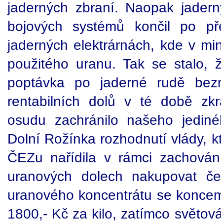
jaderných zbraní. Naopak jaderný
bojových systémů končil po př
jaderných elektrárnách, kde v min
použitého uranu. Tak se stalo, 
poptávka po jaderné rudě be
rentabilních dolů v té době z
osudu zachránilo našeho jedin
Dolní Rožínka rozhodnutí vlády, kt
ČEZu nařídila v rámci zachován
uranových dolech nakupovat č
uranového koncentrátu se koncem
1800,- Kč za kilo, zatímco světo