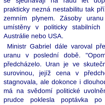
se sjednávají na řadu let dop
prakticky nezná nestabilitu tak p
zemním plynem. Zásoby uranu 
umístěny v politicky stabilníc
Austrálie nebo USA.
Ministr Gabriel dále varoval 
uranu v poslední době. "Opom
předcházelo. Uran je ve skutečn
surovinou, jejíž cena v předc
stagnovala, ale dokonce i dlouho
má na svědomí politické uvolněn
prudce poklesla poptávka p