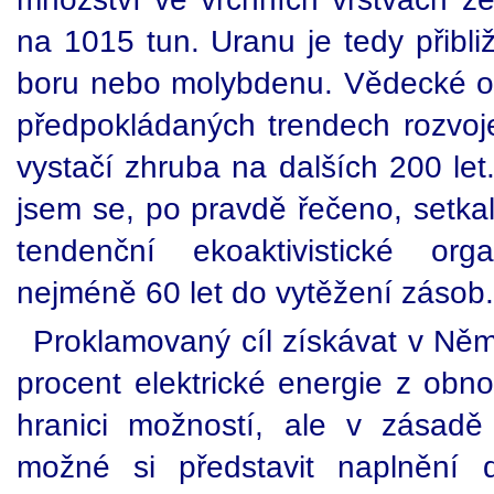
na 1015 tun. Uranu je tedy přibliž
boru nebo molybdenu. Vědecké od
předpokládaných trendech rozvoj
vystačí zhruba na dalších 200 le
jsem se, po pravdě řečeno, setka
tendenční ekoaktivistické org
nejméně 60 let do vytěžení zásob.
Proklamovaný cíl získávat v Ně
procent elektrické energie z obno
hranici možností, ale v zásadě 
možné si představit naplnění