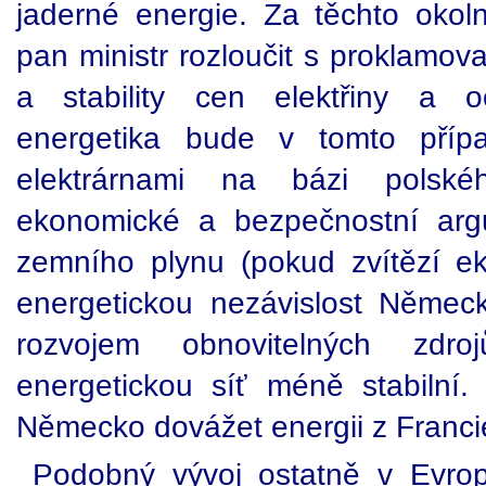
jaderné energie. Za těchto oko
pan ministr rozloučit s proklamova
a stability cen elektřiny a o
energetika bude v tomto příp
elektrárnami na bázi polské
ekonomické a bezpečnostní arg
zemního plynu (pokud zvítězí ekol
energetickou nezávislost Německo
rozvojem obnovitelných zdr
energetickou síť méně stabilní
Německo dovážet energii z Franci
Podobný vývoj ostatně v Evropě