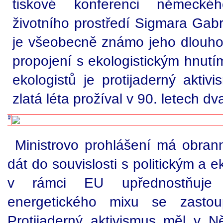
tiskové konferenci německéh
životního prostředí Sigmara Gabr
je všeobecně známo jeho dlouho
propojení s ekologistickým hnutí
ekologistů je protijaderný aktiv
zlatá léta prožíval v 90. letech dv
Ministrovo prohlášení má obrann
dát do souvislosti s politickým a
v rámci EU upřednostňuje z
energetického mixu se zastou
Protijaderný aktivismus měl v Ně