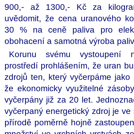
900,- až 1300,- Kč za kilogr
uvědomit, že cena uranového ko
30 % na ceně paliva pro elekt
obohacení a samotná výroba paliv
Korunu svému vystoupení nas
prostředí prohlášením, že uran b
zdrojů ten, který vyčerpáme jako 
že ekonomicky využitelné zásob
vyčerpány již za 20 let. Jednozn
vyčerpaný energetický zdroj je ve 
přírodě poměrně hojně zastoupe
množství ve vrchních vrstvách 