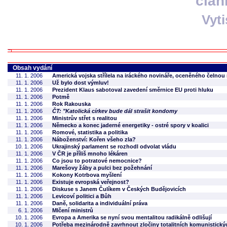
člán
Vyt
Obsah vydání
11. 1. 2006
Americká vojska střílela na iráckého novináře, oceněného čelno
11. 1. 2006
Už bylo dost výmluv!
11. 1. 2006
Prezident Klaus sabotoval zavedení směrnice EU proti hluku
11. 1. 2006
Potmě
11. 1. 2006
Rok Rakouska
11. 1. 2006
ČT: "Katolická církev bude dál strašit kondomy
11. 1. 2006
Ministrův střet s realitou
11. 1. 2006
Německo a konec jaderné energetiky - ostré spory v koalici
11. 1. 2006
Romové, statistika a politika
11. 1. 2006
Náboženství: Kořen všeho zla?
10. 1. 2006
Ukrajinský parlament se rozhodl odvolat vládu
11. 1. 2006
V ČR je příliš mnoho lékáren
11. 1. 2006
Co jsou to potratové nemocnice?
11. 1. 2006
Marešovy žáby a pulci bez požehnání
11. 1. 2006
Kokony Kotrbova myšlení
11. 1. 2006
Existuje evropská veřejnost?
11. 1. 2006
Diskuse s Janem Čulíkem v Českých Budějovicích
11. 1. 2006
Levicoví politici a Bůh
11. 1. 2006
Daně, solidarita a individuální práva
6. 1. 2006
Mlčení ministrů
10. 1. 2006
Evropa a Amerika se nyní svou mentalitou radikálně odlišují
10. 1. 2006
Potřeba mezinárodně zavrhnout zločiny totalitních komunistický