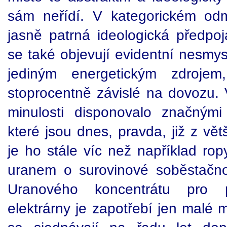
sám neřídí. V kategorickém odm
jasně patrná ideologická předpoj
se také objevují evidentní nesmys
jediným energetickým zdroj
stoprocentně závislé na dovozu.
minulosti disponovalo značným
které jsou dnes, pravda, již z vě
je ho stále víc než například rop
uranem o surovinové soběstačnost
Uranového koncentrátu pro p
elektrárny je zapotřebí jen malé 