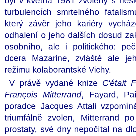
byl v května 1981 zvolený s hesle
turbulencích smrtelného fatalism
který závěr jeho kariéry vychá
odhalení o jeho dalších dosud za
osobního, ale i politického: pe
dcera Mazarine, zvláště ale je
režimu kolaborantské Vichy.
V právě vydané knize
C'était 
François Mitterrand
, Fayard, Pa
poradce Jacques Attali vzpomín
triumfálně zvolen, Mitterrand 
prostaty, své dny nepočítal na dl