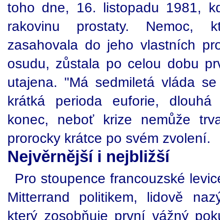
toho dne, 16. listopadu 1981, 
rakovinu prostaty. Nemoc, 
zasahovala do jeho vlastních pro
osudu, zůstala po celou dobu p
utajena. "Má sedmiletá vláda se 
krátká perioda euforie, dlouh
konec, neboť krize nemůže trva
prorocky krátce po svém zvolení.
Nejvěrnější i nejbližší
Pro stoupence francouzské levic
Mitterrand politikem, lidově naz
který zosobňuje první vážný poku