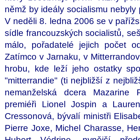
němž by ideály socialismu nebyly 
V neděli 8. ledna 2006 se v pařížsk
sídle francouzských socialistů, sešl
málo, pořadatelé jejich počet o
Zatímco v Jarnaku, v Mitterrandov
hrobu, kde leží jeho ostatky spo
"mitterrandie" (ti nejbližší z nejb
nemanželská dcera Mazarine Pi
premiéři Lionel Jospin a Lauren
Cressonová, bývalí ministři Elisa
Pierre Joxe, Michel Charasse, Hen
Hubert Védrine, nynější předs