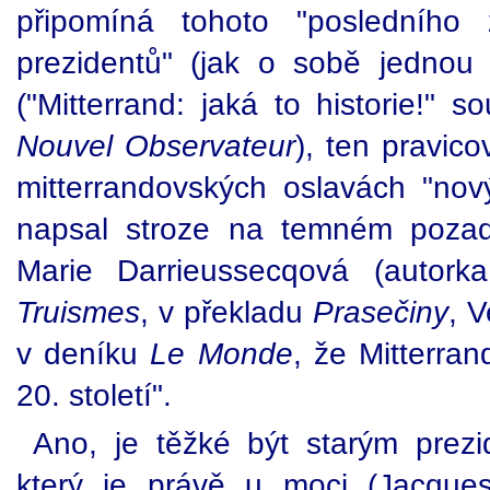
připomíná tohoto "posledního 
prezidentů" (jak o sobě jednou s
("Mitterrand: jaká to historie!" s
Nouvel Observateur
), ten pravic
mitterrandovských oslavách "nový 
napsal stroze na temném poza
Marie Darrieussecqová (autor
Truismes
, v překladu
Prasečiny
, 
v deníku
Le Monde
, že Mitterran
20. století".
Ano, je těžké být starým prezi
který je právě u moci (Jacque