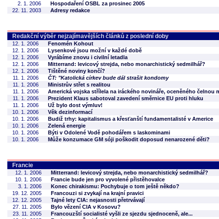
2. 1. 2006
Hospodaření OSBL za prosinec 2005
22. 11. 2003
Adresy redakce
Redakční výběr nejzajímavějších článků z poslední doby
12. 1. 2006
Fenomén Kohout
12. 1. 2006
Lysenkové jsou možní v každé době
12. 1. 2006
Vyrábíme znovu i civilní letadla
12. 1. 2006
Mitterrand: levicový strejda, nebo monarchistický sedmilhář?
12. 1. 2006
Tištěné noviny končí?
11. 1. 2006
ČT: "Katolická církev bude dál strašit kondomy
11. 1. 2006
Ministrův střet s realitou
11. 1. 2006
Americká vojska střílela na iráckého novináře, oceněného čelnou
11. 1. 2006
Prezident Klaus sabotoval zavedení směrnice EU proti hluku
11. 1. 2006
Už bylo dost výmluv!
10. 1. 2006
Věk dezinformací
10. 1. 2006
Budiž trhy: kapitalismus a křesťanští fundamentalisté v Americe
10. 1. 2006
Zelená energie
10. 1. 2006
Býti v Odolené Vodě pohodářem s laskominami
10. 1. 2006
Může konzumace GM sóji poškodit doposud nenarozené děti?
Francie
12. 1. 2006
Mitterrand: levicový strejda, nebo monarchistický sedmilhář?
10. 1. 2006
Francie bude jen pro vyvolené přistěhovalce
3. 1. 2006
Konec chirakismu: Pochybuje o tom ještě někdo?
19. 12. 2005
Francouzi si zvykají na krajní pravici
12. 12. 2005
Tajné lety CIA: nejasnosti přetrvávají
27. 11. 2005
Bylo vězení CIA v Kosovu?
23. 11. 2005
Francouzští socialisté vyšli ze sjezdu sjednoceně, ale...