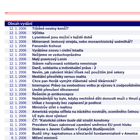
Obsah vydání
12. 1. 2006
Tištěné noviny končí?
12. 1. 2006
Výčitka
12. 1. 2006
Lysenkové jsou možní v každé době
12. 1. 2006
Mitterrand: levicový strejda, nebo monarchistický sedmilhář?
12. 1. 2006
Fenomén Kohout
12. 1. 2006
Vyrábíme znovu i civilní letadla
12. 1. 2006
Nežijeme ve vzduchoprázdnu
12. 1. 2006
Malý pravicový Lenin
12. 1. 2006
Státem nařizovaná solidarita neexistuje
12. 1. 2006
Daně, solidarita a individuální práva - 2
12. 1. 2006
Nevím, jak zabránit létání třísek než použitím jiné sekery
12. 1. 2006
Mediální přestřelky versus realita
12. 1. 2006
Chce pan Horák vymýtit ďábelské sémě lékárnické?
12. 1. 2006
Interrupce: Právo na svobodnou volbu je výzvou k zodpovědné
12. 1. 2006
Umělé přerušení těhotenství
12. 1. 2006
Řešením je antikoncepce
12. 1. 2006
Nejideálnější by bylo, kdyby nechtěné děti donosili muži z Hnutí 
12. 1. 2006
Utíkat z hospody bez zaplacení je podlost
11. 1. 2006
Ministrův střet s realitou
11. 1. 2006
Americká vojska střílela na iráckého novináře, oceněného čelno
11. 1. 2006
Už bylo dost výmluv!
11. 1. 2006
ČT: "Katolická církev bude dál strašit kondomy
11. 1. 2006
Prezident Klaus sabotoval zavedení směrnice EU proti hluku
11. 1. 2006
Diskuse s Janem Čulíkem v Českých Budějovicích
10. 1. 2006
Budiž trhy: kapitalismus a křesťanští fundamentalisté v Americe
6. 1. 2006
Mlčení ministrů