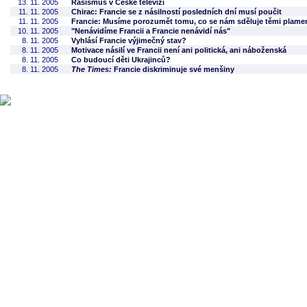
13. 11. 2005
Rasismus v České televizi
11. 11. 2005
Chirac: Francie se z násilností posledních dní musí poučit
11. 11. 2005
Francie: Musíme porozumět tomu, co se nám sděluje těmi plame
10. 11. 2005
"Nenávidíme Francii a Francie nenávidí nás"
8. 11. 2005
Vyhlásí Francie výjimečný stav?
8. 11. 2005
Motivace násilí ve Francii není ani politická, ani náboženská
8. 11. 2005
Co budoucí děti Ukrajinců?
8. 11. 2005
The Times:
Francie diskriminuje své menšiny