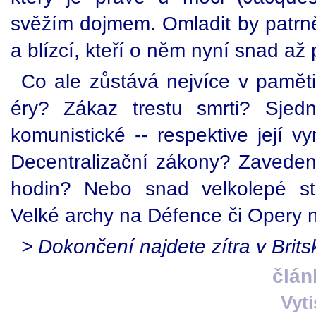
svěžím dojmem. Omladit by patrně c
a blízcí, kteří o něm nyní snad až 
Co ale zůstává nejvíce v paměti
éry? Zákaz trestu smrti? Sjedn
komunistické -- respektive její v
Decentralizační zákony? Zaveden
hodin? Nebo snad velkolepé st
Velké archy na Défence či Opery n
> Dokončení najdete zítra v Britsk
člán
Vyt