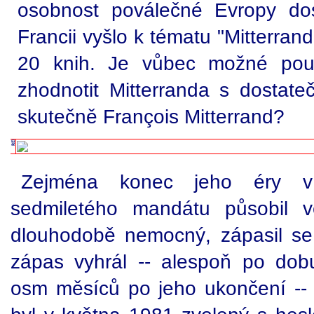
osobnost poválečné Evropy do
Francii vyšlo k tématu "Mitterran
20 knih. Je vůbec možné pouh
zhodnotit Mitterranda s dosta
skutečně François Mitterrand?
Zejména konec jeho éry v
sedmiletého mandátu působil ve
dlouhodobě nemocný, zápasil se
zápas vyhrál -- alespoň po do
osm měsíců po jeho ukončení -- 