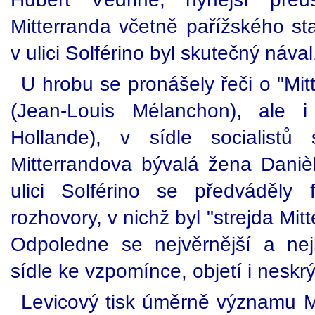
Mitterranda včetně pařížského st
v ulici Solférino byl skutečný nával
U hrobu se pronášely řeči o "Mit
(Jean-Louis Mélanchon), ale i 
Hollande), v sídle socialistů
Mitterrandova bývalá žena Danièl
ulici Solférino se předváděly f
rozhovory, v nichž byl "strejda Mit
Odpoledne se nejvěrnější a nejb
sídle ke vzpomínce, objetí i nesk
Levicový tisk úměrně významu Mi