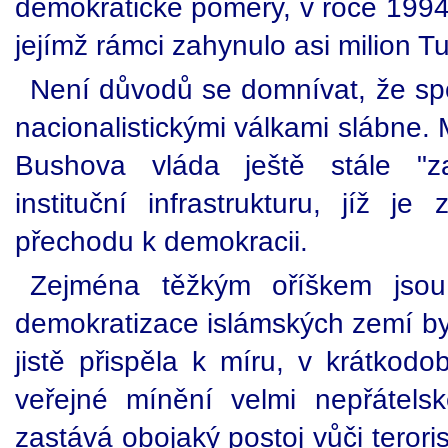
demokratické poměry, v roce 1994
jejímž rámci zahynulo asi milion Tu
Není důvodů se domnívat, že spo
nacionalistickými válkami slábne.
Bushova vláda ještě stále "z
instituční infrastrukturu, jíž j
přechodu k demokracii.
Zejména těžkým oříškem jsou
demokratizace islámských zemí by
jistě přispěla k míru, v krátkodo
veřejné mínění velmi nepřátels
zastává obojaký postoj vůči terori