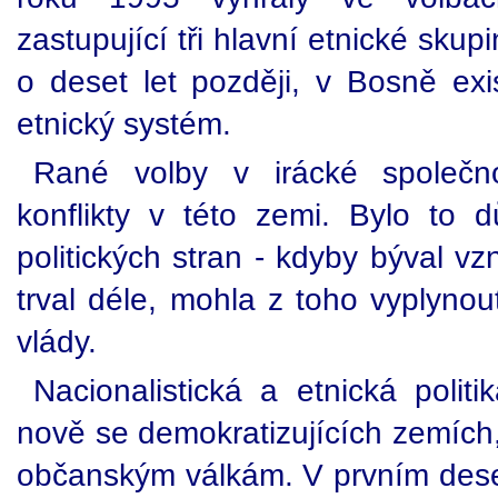
zastupující tři hlavní etnické skup
o deset let později, v Bosně exi
etnický systém.
Rané volby v irácké společnos
konflikty v této zemi. Bylo to 
politických stran - kdyby býval vzn
trval déle, mohla z toho vyplynou
vlády.
Nacionalistická a etnická polit
nově se demokratizujících zemích
občanským válkám. V prvním deset