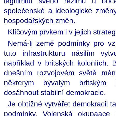
legitimitu svého režimu u obč
společenské a ideologické změny,
hospodářských změn.
Klíčovým prvkem i v jejich strateg
Nemá-li země podmínky pro vz
tuto infrastrukturu násilím vy
například v britských koloniích.
dnešním rozvojovém světě mén
některým bývalým britským 
dosáhnout stabilní demokracie.
Je obtížné vytvářet demokracii ta
podmínky. Vojenská okupaace j