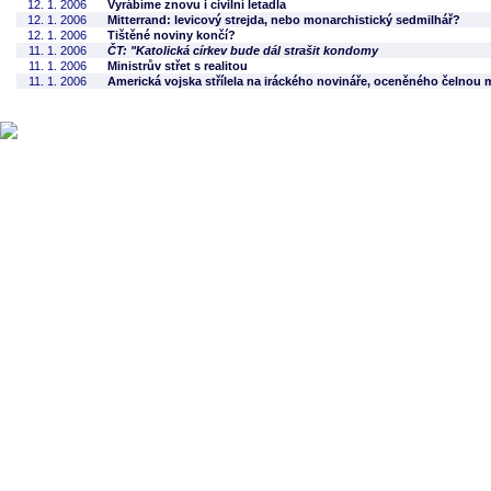
12. 1. 2006
Vyrábíme znovu i civilní letadla
12. 1. 2006
Mitterrand: levicový strejda, nebo monarchistický sedmilhář?
12. 1. 2006
Tištěné noviny končí?
11. 1. 2006
ČT: "Katolická církev bude dál strašit kondomy
11. 1. 2006
Ministrův střet s realitou
11. 1. 2006
Americká vojska střílela na iráckého novináře, oceněného čelnou