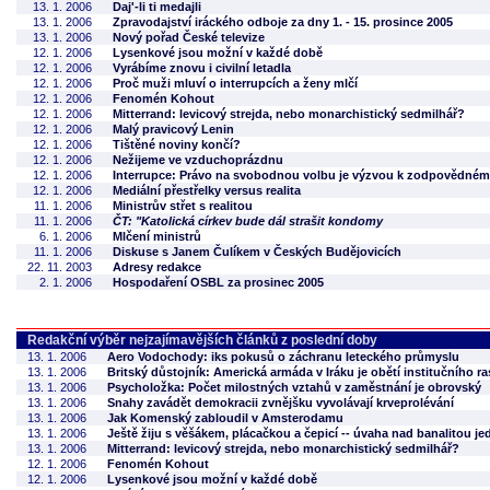
13. 1. 2006
Daj'-li ti medajli
13. 1. 2006
Zpravodajství iráckého odboje za dny 1. - 15. prosince 2005
13. 1. 2006
Nový pořad České televize
12. 1. 2006
Lysenkové jsou možní v každé době
12. 1. 2006
Vyrábíme znovu i civilní letadla
12. 1. 2006
Proč muži mluví o interrupcích a ženy mlčí
12. 1. 2006
Fenomén Kohout
12. 1. 2006
Mitterrand: levicový strejda, nebo monarchistický sedmilhář?
12. 1. 2006
Malý pravicový Lenin
12. 1. 2006
Tištěné noviny končí?
12. 1. 2006
Nežijeme ve vzduchoprázdnu
12. 1. 2006
Interrupce: Právo na svobodnou volbu je výzvou k zodpovědné
12. 1. 2006
Mediální přestřelky versus realita
11. 1. 2006
Ministrův střet s realitou
11. 1. 2006
ČT: "Katolická církev bude dál strašit kondomy
6. 1. 2006
Mlčení ministrů
11. 1. 2006
Diskuse s Janem Čulíkem v Českých Budějovicích
22. 11. 2003
Adresy redakce
2. 1. 2006
Hospodaření OSBL za prosinec 2005
Redakční výběr nejzajímavějších článků z poslední doby
13. 1. 2006
Aero Vodochody: iks pokusů o záchranu leteckého průmyslu
13. 1. 2006
Britský důstojník: Americká armáda v Iráku je obětí institučního r
13. 1. 2006
Psycholožka: Počet milostných vztahů v zaměstnání je obrovský
13. 1. 2006
Snahy zavádět demokracii zvnějšku vyvolávají krveprolévání
13. 1. 2006
Jak Komenský zabloudil v Amsterodamu
13. 1. 2006
Ještě žiju s věšákem, plácačkou a čepicí -- úvaha nad banalitou j
13. 1. 2006
Mitterrand: levicový strejda, nebo monarchistický sedmilhář?
12. 1. 2006
Fenomén Kohout
12. 1. 2006
Lysenkové jsou možní v každé době