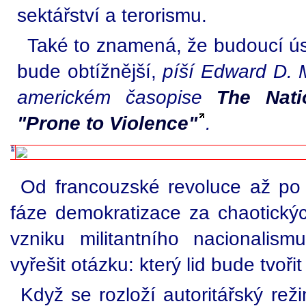
sektářství a terorismu.
Také to znamená, že budoucí úsi
bude obtížnější,
píší Edward D. 
americkém časopise
The Nati
"Prone to Violence"
.
Od francouzské revoluce až po
fáze demokratizace za chaotick
vzniku militantního nacionalism
vyřešit otázku: který lid bude tvoři
Když se rozloží autoritářský re