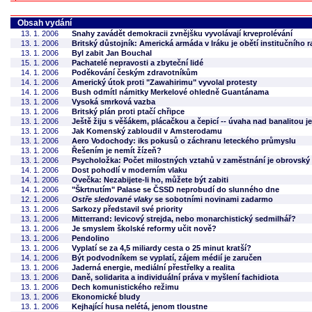
Obsah vydání
13. 1. 2006
Snahy zavádět demokracii zvnějšku vyvolávají krveprolévání
13. 1. 2006
Britský důstojník: Americká armáda v Iráku je obětí institučního 
13. 1. 2006
Byl zabit Jan Bouchal
15. 1. 2006
Pachatelé nepravosti a zbyteční lidé
14. 1. 2006
Poděkování českým zdravotníkům
14. 1. 2006
Americký útok proti "Zawahirimu" vyvolal protesty
14. 1. 2006
Bush odmítl námitky Merkelové ohledně Guantánama
13. 1. 2006
Vysoká smrková vazba
13. 1. 2006
Britský plán proti ptačí chřipce
13. 1. 2006
Ještě žiju s věšákem, plácačkou a čepicí -- úvaha nad banalitou 
13. 1. 2006
Jak Komenský zabloudil v Amsterodamu
13. 1. 2006
Aero Vodochody: iks pokusů o záchranu leteckého průmyslu
13. 1. 2006
Řešením je nemít žízeň?
13. 1. 2006
Psycholožka: Počet milostných vztahů v zaměstnání je obrovský
14. 1. 2006
Dost pohodlí v moderním vlaku
14. 1. 2006
Ovečka: Nezabijete-li ho, můžete být zabiti
14. 1. 2006
"Škrtnutím" Palase se ČSSD neprobudí do slunného dne
12. 1. 2006
Ostře sledované vlaky
se sobotními novinami zadarmo
13. 1. 2006
Sarkozy představil své priority
13. 1. 2006
Mitterrand: levicový strejda, nebo monarchistický sedmilhář?
13. 1. 2006
Je smyslem školské reformy učit nově?
13. 1. 2006
Pendolino
13. 1. 2006
Vyplatí se za 4,5 miliardy cesta o 25 minut kratší?
14. 1. 2006
Být podvodníkem se vyplatí, zájem médií je zaručen
13. 1. 2006
Jaderná energie, mediální přestřelky a realita
13. 1. 2006
Daně, solidarita a individuální práva v myšlení fachidiota
13. 1. 2006
Dech komunistického režimu
13. 1. 2006
Ekonomické bludy
13. 1. 2006
Kejhající husa nelétá, jenom tloustne