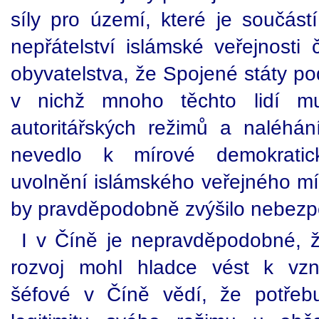
síly pro území, které je součást
nepřátelství islámské veřejnosti
obyvatelstva, že Spojené státy pod
v nichž mnoho těchto lidí mus
autoritářských režimů a naléhá
nevedlo k mírové demokratick
uvolnění islámského veřejného mí
by pravděpodobně zvýšilo nebezpe
I v Číně je nepravděpodobné, 
rozvoj mohl hladce vést k vzni
šéfové v Číně vědí, že potřebu