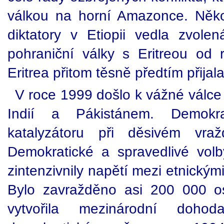
válkou na horní Amazonce. Něko
diktatory v Etiopii vedla zvole
pohraniční války s Eritreou od
Eritrea přitom těsně předtím přija
V roce 1999 došlo k vážné válce
Indií a Pákistánem. Demokra
katalyzátoru při děsivém vraž
Demokratické a spravedlivé vol
zintenzivnily napětí mezi etnickým
Bylo zavražděno asi 200 000 
vytvořila mezinárodní doho