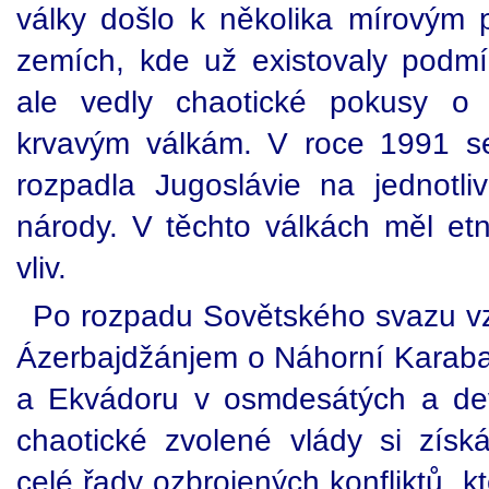
války došlo k několika mírovým
zemích, kde už existovaly podmí
ale vedly chaotické pokusy o 
krvavým válkám. V roce 1991 s
rozpadla Jugoslávie na jednotli
národy. V těchto válkách měl et
vliv.
Po rozpadu Sovětského svazu vzn
Ázerbajdžánjem o Náhorní Karabac
a Ekvádoru v osmdesátých a dev
chaotické zvolené vlády si získá
celé řady ozbrojených konfliktů, k