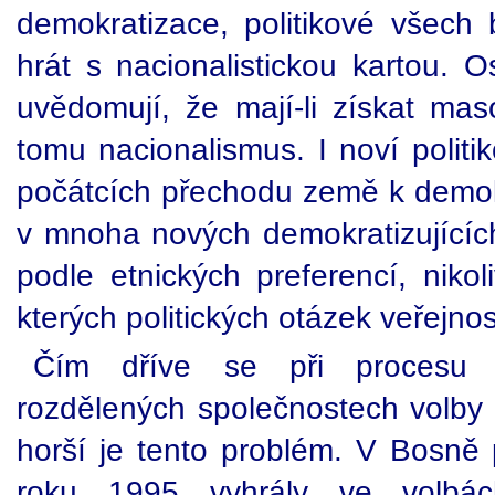
demokratizace, politikové všech
hrát s nacionalistickou kartou. 
uvědomují, že mají-li získat mas
tomu nacionalismus. I noví politik
počátcích přechodu země k demokr
v mnoha nových demokratizujících
podle etnických preferencí, nikol
kterých politických otázek veřejno
Čím dříve se při procesu d
rozdělených společnostech volby s
horší je tento problém. V Bosn
roku 1995 vyhrály ve volbách 