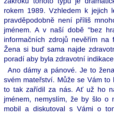
zákroků tohoto typu je dramati
rokem 1989. Vzhledem k jejich l
pravděpodobně není příliš mnoh
jménem. A v naší době "bez hra
informačních zdrojů nevěřím na f
Žena si buď sama najde zdravot
poradí aby byla zdravotní indikace
Ano dámy a pánové. Je to žena,
svém mateřství. Může se Vám to l
to tak zařídil za nás. Ať už ho 
jménem, nemyslím, že by šlo o
mobil a diskutoval s Vámi o to