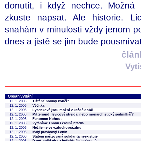
donutit, i když nechce. Možná
zkuste napsat. Ale historie. L
snahám v minulosti vždy jenom po
dnes a jistě se jim bude pousmíva
člán
Vyt
Obsah vydání
12. 1. 2006
Tištěné noviny končí?
12. 1. 2006
Výčitka
12. 1. 2006
Lysenkové jsou možní v každé době
12. 1. 2006
Mitterrand: levicový strejda, nebo monarchistický sedmilhář?
12. 1. 2006
Fenomén Kohout
12. 1. 2006
Vyrábíme znovu i civilní letadla
12. 1. 2006
Nežijeme ve vzduchoprázdnu
12. 1. 2006
Malý pravicový Lenin
12. 1. 2006
Státem nařizovaná solidarita neexistuje
12. 1. 2006
Daně, solidarita a individuální práva - 2