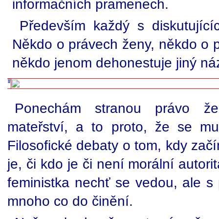
informačních pramenech.
Především každý s diskutujíc
Někdo o právech ženy, někdo o pr
někdo jenom dehonestuje jiný náz
Ponechám stranou právo ž
mateřství, a to proto, že se m
Filosofické debaty o tom, kdy začín
je, či kdo je či není morální autori
feministka nechť se vedou, ale s
mnoho co do činění.