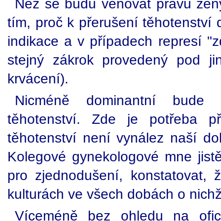
Než se budu věnovat právu žen
tím, proč k přerušení těhotenství
indikace a v případech represí "zd
stejný zákrok provedený pod ji
krvácení).
Nicméně dominantní bude 
těhotenství. Zde je potřeba p
těhotenství není vynález naší dob
Kolegové gynekologové mne jistě 
pro zjednodušení, konstatovat,
kulturách ve všech dobách o nich
Víceméně bez ohledu na ofici