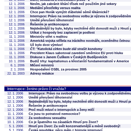
12. 1. 2006
Nevím, jak zabránit létání třísek než použitím jiné sekery
12. 1. 2006
Mediální přestřelky versus realita
12. 1. 2006
Chce pan Horák vymýtit ďábelské sémě lékárnické?
12. 1. 2006
Interrupce: Právo na svobodnou volbu je výzvou k zodpovědné
12. 1. 2006
Umělé přerušení těhotenství
12. 1. 2006
Řešením je antikoncepce
12. 1. 2006
Nejideálnější by bylo, kdyby nechtěné děti donosili muži z Hnutí 
12. 1. 2006
Utíkat z hospody bez zaplacení je podlost
11. 1. 2006
Ministrův střet s realitou
11. 1. 2006
Americká vojska střílela na iráckého novináře, oceněného čelno
11. 1. 2006
Už bylo dost výmluv!
11. 1. 2006
ČT: "Katolická církev bude dál strašit kondomy
11. 1. 2006
Prezident Klaus sabotoval zavedení směrnice EU proti hluku
11. 1. 2006
Diskuse s Janem Čulíkem v Českých Budějovicích
10. 1. 2006
Budiž trhy: kapitalismus a křesťanští fundamentalisté v Americe
6. 1. 2006
Mlčení ministrů
2. 1. 2006
Hospodaření OSBL za prosinec 2005
22. 11. 2003
Adresy redakce
Interrupce: ženino právo či vražda?
12. 1. 2006
Interrupce: Právo na svobodnou volbu je výzvou k zodpovědném
12. 1. 2006
Umělé přerušení těhotenství
12. 1. 2006
Nejideálnější by bylo, kdyby nechtěné děti donosili muži z Hnutí p
12. 1. 2006
Řešením je antikoncepce
12. 1. 2006
Proč muži mluví o interrupcích a ženy mlčí
11. 1. 2006
Co jsou to potratové nemocnice?
10. 1. 2006
Za svobodnou sexualitu
10. 1. 2006
Co je špatného na zásadách Hnutí pro život?
5. 1. 2006
Hnutí pro život: Za svět konzervativnější a méně svobodný!
5. 1. 2006
Česká republika: něco málo z historie interrupcí