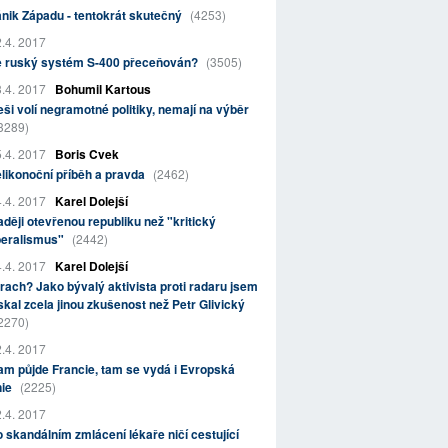
nik Západu - tentokrát skutečný
(4253)
.4. 2017
e ruský systém S-400 přeceňován?
(3505)
.4. 2017
Bohumil Kartous
ši volí negramotné politiky, nemají na výběr
3289)
.4. 2017
Boris Cvek
likonoční příběh a pravda
(2462)
.4. 2017
Karel Dolejší
ději otevřenou republiku než "kritický
beralismus"
(2442)
.4. 2017
Karel Dolejší
rach? Jako bývalý aktivista proti radaru jsem
skal zcela jinou zkušenost než Petr Glivický
2270)
.4. 2017
m půjde Francie, tam se vydá i Evropská
nie
(2225)
.4. 2017
 skandálním zmlácení lékaře ničí cestující