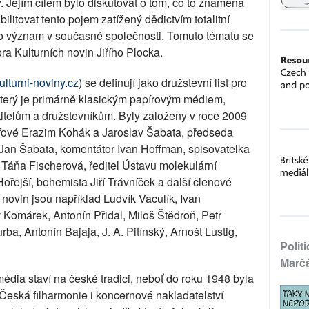
 Jejím cílem bylo diskutovat o tom, co to znamená
litovat tento pojem zatížený dědictvím totalitní
eho význam v současné společnosti. Tomuto tématu se
ra Kulturních novin Jiřího Plocka.
lturni-noviny.cz
) se definují jako družstevní list pro
 který je primárně klasickým papírovým médiem,
titelům a družstevníkům. Byly založeny v roce 2009
osofové Erazim Kohák a Jaroslav Šabata, předseda
s Jan Šabata, komentátor Ivan Hoffman, spisovatelka
 Táňa Fischerová, ředitel Ústavu molekulární
ejší, bohemista Jiří Trávníček a další členové
 novin jsou například Ludvík Vaculík, Ivan
 Komárek, Antonín Přidal, Miloš Štědroň, Petr
rba, Antonín Bajaja, J. A. Pitínský, Arnošt Lustig,
Polit
Marč
média staví na české tradici, neboť do roku 1948 byla
 Česká filharmonie i koncernové nakladatelství