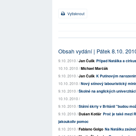
Vytisknout
Obsah vydání | Pátek 8.10. 201
9.10. 2010 /
Jan Čulík
Případ Natálka a cirk
10.10. 2010 /
Michael Marčák
9.10. 2010 /
Jan Čulík
K Putinovým narozenin
10.10. 2010 /
Nový stínový labouristický minis
9.10. 2010 /
Školné na anglických univerzitác
10.10. 2010 /
9.10. 2010 /
Státní škrty v Británii "budou 
9.10. 2010 /
Dušan Kotlár
Proč je také mezi 
jakoukoliv pomoc
8.10. 2010 /
Fabiano Golgo
Na Natálku zaútoč