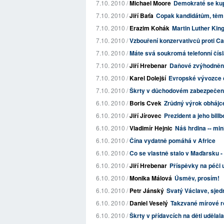
7.10. 2010 /
Michael Moore
Demokraté se kup
7.10. 2010 /
Jiří Baťa
Copak kandidátům, těm 
7.10. 2010 /
Erazim Kohák
Martin Luther Kin
7.10. 2010 /
Vzbouření konzervativců proti Ca
7.10. 2010 /
Máte svá soukromá telefonní čís
7.10. 2010 /
Jiří Hrebenar
Daňové zvýhodnění
7.10. 2010 /
Karel Dolejší
Evropské vývozce če
7.10. 2010 /
Škrty v důchodovém zabezpečení 
6.10. 2010 /
Boris Cvek
Zrůdný výrok obhájce
6.10. 2010 /
Jiří Jírovec
Prezident a jeho bill
6.10. 2010 /
Vladimír Hejnic
Náš hrdina -- min
6.10. 2010 /
Čína vydatně pomáhá v Africe
6.10. 2010 /
Co se vlastně stalo v Maďarsku -
6.10. 2010 /
Jiří Hrebenar
Příspěvky na péči 
6.10. 2010 /
Monika Málová
Úsměv, prosím!
6.10. 2010 /
Petr Jánský
Svatý Václave, sjed
6.10. 2010 /
Daniel Veselý
Takzvané mírové r
6.10. 2010 /
Škrty v přídavcích na děti udělal