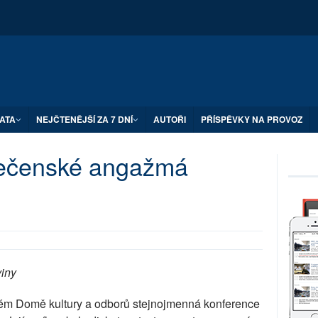
ATA
NEJČTENĚJŠÍ ZA 7 DNÍ
AUTOŘI
PŘÍSPĚVKY NA PROVOZ
lečenské angažmá
viny
vském Domě kultury a odborů stejnojmenná konference