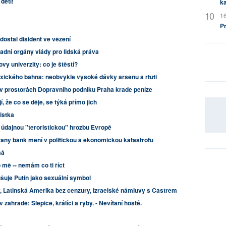
děti!
ka
16
P
dostal disident ve vězení
dní orgány vlády pro lidská práva
y univerzity: co je štěstí?
oxického bahna: neobvykle vysoké dávky arsenu a rtuti
v prostorách Dopravního podniku Praha krade peníze
, že co se děje, se týká přímo jich
istka
 údajnou "teroristickou" hrozbu Evropě
rany bank mění v politickou a ekonomickou katastrofu
má
 mě -- nemám co ti říct
šuje Putin jako sexuální symbol
vy, Latinská Amerika bez cenzury, izraelské námluvy s Castrem
 zahradě: Slepice, králíci a ryby. - Nevítaní hosté.