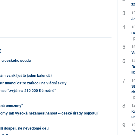
Zá
12
J
13
Če
(
15
0
Ve
us u českého soudu
14
Ra
li
ám vznikl ještě jeden kalendář
14
tr financí ostře zaútočil na vládní škrty
St
h se "zvýší na 210 000 Kč ročně"
zí
(
12
možná omezeny"
Ka
Romy tak vysoká nezaměstnanost -- české úřady bojkotují
u
12
ili dospělí, ne nevědomé děti
Po