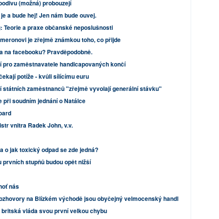
odivu (možná) probouzejí
je a bude hej! Jen nám bude ouvej.
g: Teorie a praxe občanské neposlušnosti
meronovi je zřejmě známkou toho, co přijde
la na facebooku? Pravděpodobně.
 pro zaměstnavatele handicapovaných končí
kají potíže - kvůli sílícímu euru
státních zaměstnanců "zřejmě vyvolají generální stávku"
 při soudním jednání o Natálce
board
istr vnitra Radek John, v.v.
 a o jak toxický odpad se zde jedná?
u prvních stupňů budou opět nižší
noť nás
ozhovory na Blízkém východě jsou obyčejný velmocenský handl
a britská vláda svou první velkou chybu