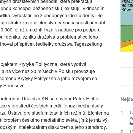
ných družstevních periodik, která překračují
enou koncepci běžného tisku, existují i v dnešním
dika, vyrůstajícího z podobných ideálů deník Die
tuje široké zázemí členstva. V současnosti přesáhl
10.000, čímž umožnil i vznik nadace pro podporu
rii deníku, vzniku družstva a problematice jeho
věnoval příspěvek ředitelky družstva Tageszeitung
bjektem Krytyka Polityczna, která vydává
ci, a na více než 20 místech v Polsku provozuje
enoménu Krytyky Polityczne a jeho rozvojem se
ly Benešové.
onference Družstva KN se novinář Patrik Eichler
Nejčt
ace v prostředí českých médií, jehož mechanismy
zu Ústavu pro studium totalitních režimů. Eichler na
16
Pr
í problém českého mediálního světa, jímž je mizivý
že
opským intelektuálním diskurzem a jeho standardy.
12