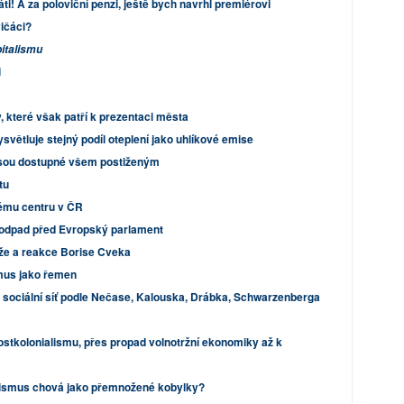
! A za poloviční penzi, ještě bych navrhl premiérovi
vičáci?
italismu
i
 které však patří k prezentaci města
světluje stejný podíl oteplení jako uhlíkové emise
ejsou dostupné všem postiženým
tu
vému centru v ČR
í odpad před Evropský parlament
že a reakce Borise Cveka
smus jako řemen
a sociální síť podle Nečase, Kalouska, Drábka, Schwarzenberga
postkolonialismu, přes propad volnotržní ekonomiky až k
lismus chová jako přemnožené kobylky?