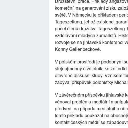
Družstevní práce. Příklady angažova
komerční, na generování zisku založ
světě. V Německu je příkladem perio
Tageszeitung, jehož existenci garan
počet členů družstva Tageszeitung 
vzdělávání mladých žurnalistů. Histo
rozvoje se na jihlavské konferenci 
Konny Gellenbeckové.
V polském prostředí je podobným su
stejnojmenný čtvrtletník, knižní edi
otevřené diskusní kluby. Vznikem f
zabýval příspěvek polonistky Micha
V závěrečném příspěvku jihlavské k
věnoval problému mediální manipul
předvedl na případu mediálního obra
tomto příkladu poukázal na obecnějš
kontakt českých médií se západoevr