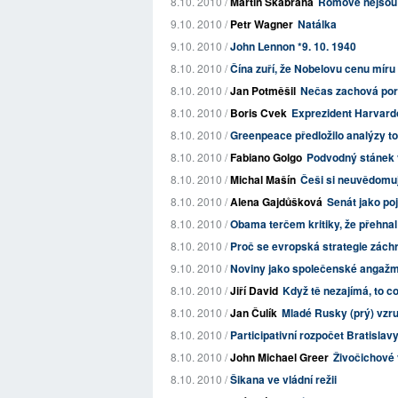
8.10. 2010 /
Martin Škabraha
Romové nejsou 
9.10. 2010 /
Petr Wagner
Natálka
9.10. 2010 /
John Lennon *9. 10. 1940
8.10. 2010 /
Čína zuří, že Nobelovu cenu míru 
8.10. 2010 /
Jan Potměšil
Nečas zachová pora
8.10. 2010 /
Boris Cvek
Exprezident Harvardov
8.10. 2010 /
Greenpeace předložilo analýzy t
8.10. 2010 /
Fabiano Golgo
Podvodný stánek 
8.10. 2010 /
Michal Mašín
Češi si neuvědomují
8.10. 2010 /
Alena Gajdůšková
Senát jako poj
8.10. 2010 /
Obama terčem kritiky, že přehnal
8.10. 2010 /
Proč se evropská strategie zách
9.10. 2010 /
Noviny jako společenské angaž
8.10. 2010 /
Jiří David
Když tě nezajímá, to co
8.10. 2010 /
Jan Čulík
Mladé Rusky (prý) vzru
8.10. 2010 /
Participativní rozpočet Bratisla
8.10. 2010 /
John Michael Greer
Živočichové v
8.10. 2010 /
Šikana ve vládní režii