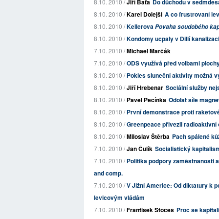
8.10. 2010 /
Jiří Baťa
Do důchodu v sedmdesáti
8.10. 2010 /
Karel Dolejší
A co frustrovaní le
8.10. 2010 /
Kellerova
Povaha soudobého kap
8.10. 2010 /
Kondomy ucpaly v Dillí kanalizac
7.10. 2010 /
Michael Marčák
7.10. 2010 /
ODS využívá před volbami plochy,
8.10. 2010 /
Pokles sluneční aktivity možná vy
8.10. 2010 /
Jiří Hrebenar
Sociální služby n
8.10. 2010 /
Pavel Pečínka
Odolat síle magne
8.10. 2010 /
První demonstrace proti raketo
8.10. 2010 /
Greenpeace přivezli radioaktivn
8.10. 2010 /
Miloslav Štěrba
Pach spálené ků
7.10. 2010 /
Jan Čulík
Socialistický kapitali
7.10. 2010 /
Politika podpory zaměstnanosti 
and comp.
7.10. 2010 /
V Jižní Americe: Od diktatury k 
levicovým vládám
7.10. 2010 /
František Stočes
Proč se kapita