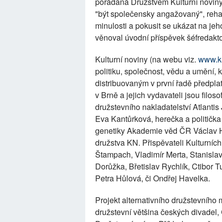
pořádaná Družstvem Kulturní noviny.
"být společensky angažovaný", rehabi
minulosti a pokusit se ukázat na j
věnoval úvodní příspěvek šéfredakto
Kulturní noviny (na webu viz.
www.ku
politiku, společnost, vědu a umění,
distribuovaným v první řadě předpla
v Brně a jejich vydavateli jsou fil
družstevního nakladatelství Atlanti
Eva Kantůrková, herečka a politička
genetiky Akademie věd ČR Václav Hoř
družstva KN. Přispěvateli Kulturních
Štampach, Vladimír Merta, Stanislav
Dorůžka, Břetislav Rychlík, Ctibor Tu
Petra Hůlová, či Ondřej Havelka.
Projekt alternativního družstevního 
družstevní většina českých divadel,