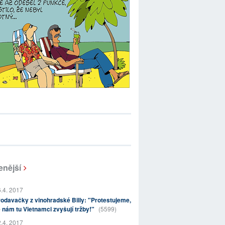
enější
.4. 2017
odavačky z vinohradské Billy: "Protestujeme,
 nám tu Vietnamci zvyšují tržby!"
(5599)
.4. 2017