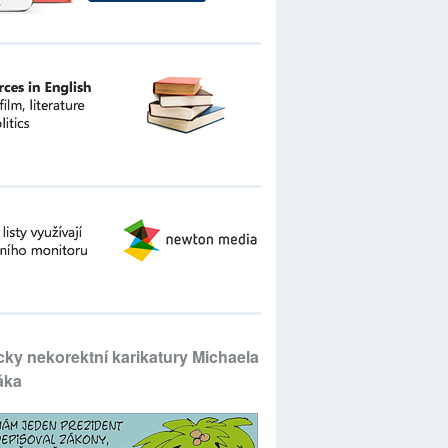
icky nekorektní karikatury Michaela
áka