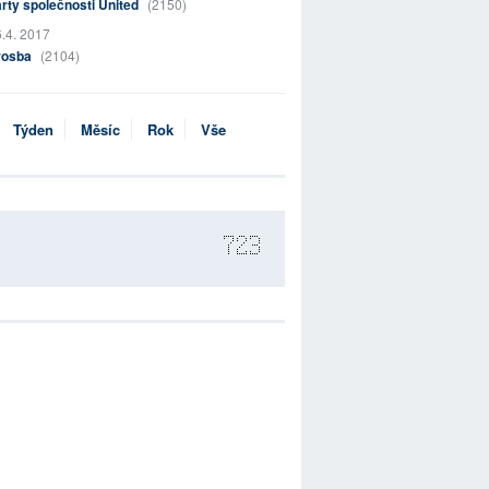
rty společnosti United
(2150)
.4. 2017
rosba
(2104)
Týden
Měsíc
Rok
Vše
723