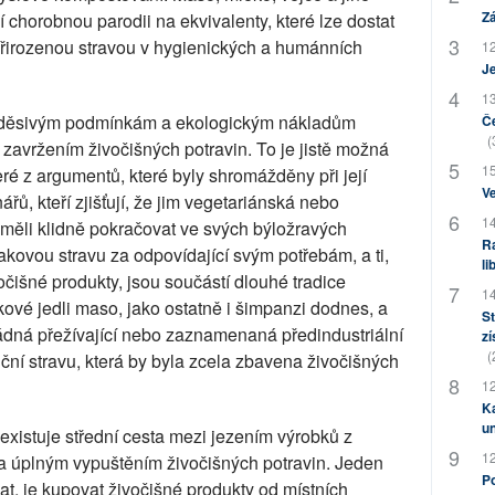
Zá
 chorobnou parodii na ekvivalenty, které lze dostat
přirozenou stravou v hygienických a humánních
12
J
13
ůči děsivým podmínkám a ekologickým nákladům
Če
(
zavržením živočišných potravin. To je jistě možná
15
eré z argumentů, které byly shromážděny při její
Ve
řů, kteří zjišťují, že jim vegetariánská nebo
14
 měli klidně pokračovat ve svých býložravých
Ra
kovou stravu za odpovídající svým potřebám, a ti,
li
vočišné produkty, jsou součástí dlouhé tradice
14
kové jedli maso, jako ostatně i šimpanzi dodnes, a
St
dná přežívající nebo zaznamenaná předindustriální
zí
(
ční stravu, která by byla zcela zbavena živočišných
12
Ka
u
e existuje střední cesta mezi jezením výrobků z
12
a úplným vypuštěním živočišných potravin. Jeden
Po
vat, je kupovat živočišné produkty od místních