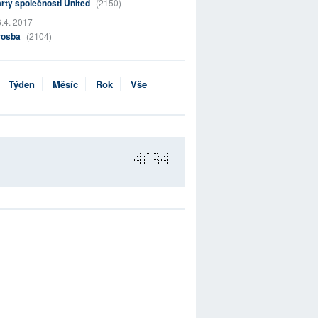
rty společnosti United
(2150)
.4. 2017
rosba
(2104)
Týden
Měsíc
Rok
Vše
4684