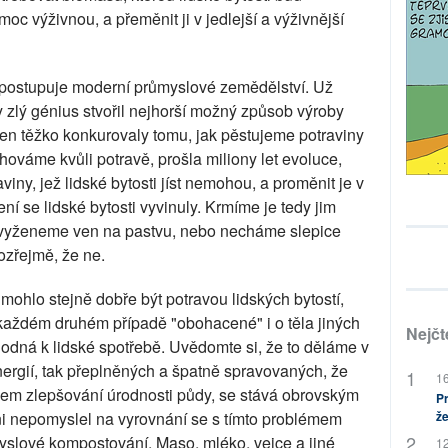
oc výživnou, a přeměnit ji v jedlejší a výživnější
postupuje moderní průmyslové zemědělství. Už
 zlý génius stvořil nejhorší možný způsob výroby
 jen těžko konkurovaly tomu, jak pěstujeme potraviny
hováme kvůli potravě, prošla miliony let evoluce,
aviny, jež lidské bytosti jíst nemohou, a proměnit je v
ní se lidské bytosti vyvinuly. Krmíme je tedy jim
vy vyženeme ven na pastvu, nebo necháme slepice
zřejmě, že ne.
 mohlo stejně dobře být potravou lidských bytostí,
 každém druhém případě "obohacené" i o těla jiných
Nejčt
hodná k lidské spotřebě. Uvědomte si, že to děláme v
nergií, tak přeplněných a špatně spravovaných, že
16
ojem zlepšování úrodnosti půdy, se stává obrovským
Pr
i nepomyslel na vyrovnání se s tímto problémem
že
yslové kompostování. Maso, mléko, vejce a jiné
12