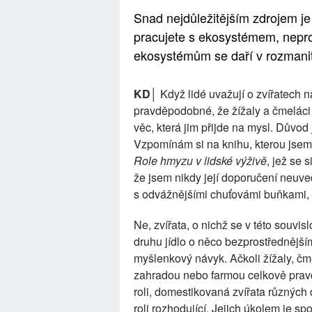
Snad nejdůležitějším zdrojem je
pracujete s ekosystémem, neprovo
ekosystémům se daří v rozmanito
KD│
Když lidé uvažují o zvířatech
pravděpodobné, že žížaly a čmeláci
věc, která jim přijde na mysl. Důvod
Vzpomínám si na knihu, kterou jsem 
Role hmyzu v lidské výživě
, jež se 
že jsem nikdy její doporučení neuve
s odvážnějšími chuťovámi buňkami, 
Ne, zvířata, o nichž se v této souvis
druhu jídlo o něco bezprostřednějš
myšlenkový návyk. Ačkoli žížaly, čmel
zahradou nebo farmou celkově pravd
roli, domestikovaná zvířata různýc
roli rozhodující. Jejich úkolem je sp