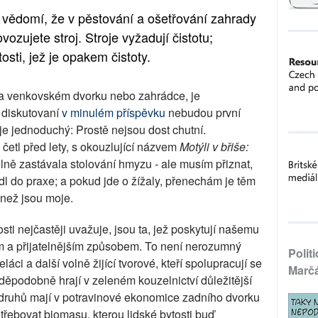
 vědomí, že v pěstování a ošetřování zahrady
zujete stroj. Stroje vyžadují čistotu;
sti, jež je opakem čistoty.
 na venkovském dvorku nebo zahrádce, je
 diskutovaní
v minulém příspěvku
nebudou první
 je jednoduchý: Prostě nejsou dost chutní.
četl před lety, s okouzlující názvem
Motýli v břiše:
silně zastávala stolování hmyzu - ale musím přiznat,
dl do praxe; a pokud jde o žížaly, přenechám je těm
než jsou moje.
losti nejčastěji uvažuje, jsou ta, jež poskytují našemu
ím a přijatelnějším způsobem. To není nerozumný
Polit
áci a další volně žijící tvorové, kteří spolupracují se
Marč
ěpodobně hrají v zeleném kouzelnictví důležitější
h druhů mají v potravinové ekonomice zadního dvorku
otřebovat biomasu, kterou lidské bytosti buď