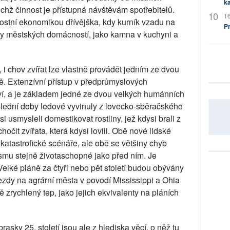
ka
jichž činnost je přístupná návštěvám spotřebitelů.
16
ostní ekonomikou dřívějška, kdy kurník vzadu na
P
iny městských domácností, jako kamna v kuchyni a
, i chov zvířat lze vlastně provádět jedním ze dvou
ě. Extenzívní přístup v předprůmyslových
í, a je základem jedné ze dvou velkých humánních
slední doby ledové vyvinuly z lovecko-sběračského
 si usmysleli domestikovat rostliny, jež kdysi brali z
chočit zvířata, která kdysi lovili. Obě nové lidské
katastrofické scénáře, ale obě se většiny chyb
ismu stejně životaschopné jako před ním. Je
elké pláně za čtyři nebo pět století budou obývány
ezdy na agrární města v povodí Mississippi a Ohia
ně zrychlený tep, jako jejich ekvivalenty na pláních
asky 25. století jsou ale z hlediska věcí, o něž tu