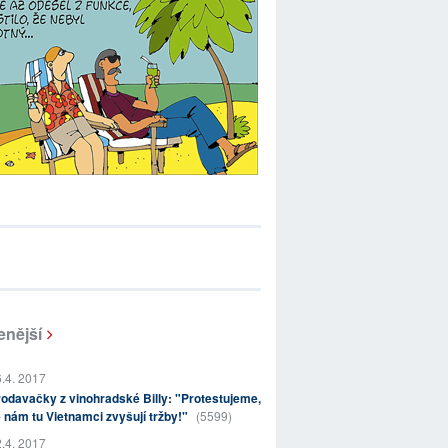
enější
.4. 2017
odavačky z vinohradské Billy: "Protestujeme,
 nám tu Vietnamci zvyšují tržby!"
(5599)
.4. 2017