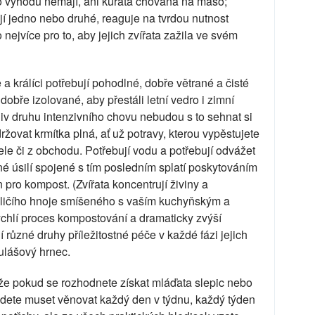
to výhodu nemají, ani kuřata chovaná na maso;
ají jedno nebo druhé, reaguje na tvrdou nutnost
 nejvíce pro to, aby jejich zvířata zažila ve svém
e a králíci potřebují pohodlné, dobře větrané a čisté
obře izolované, aby přestáli letní vedro i zimní
liv druhu intenzivního chovu nebudou s to sehnat si
žovat krmítka plná, ať už potravy, kterou vypěstujete
ele či z obchodu. Potřebují vodu a potřebují odvážet
elné úsilí spojené s tím posledním splatí poskytováním
 pro kompost. (Zvířata koncentrují živiny a
áličího hnoje smíšeného s vaším kuchyňským a
hlí proces kompostování a dramaticky zvýší
í různé druhy příležitostné péče v každé fázi jejich
gulášový hrnec.
e pokud se rozhodnete získat mláďata slepic nebo
budete muset věnovat každý den v týdnu, každý týden