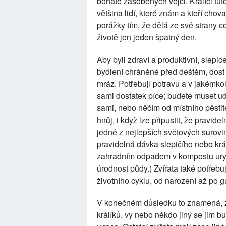
bohatě zásobených vejci. Králíci tu
většina lidí, které znám a kteří chov
porážky tím, že dělá ze své strany co
životě jen jeden špatný den.
Aby byli zdraví a produktivní, slepic
bydlení chráněné před deštěm, dost d
mráz. Potřebují potravu a v jakémko
sami dostatek píce; budete muset udr
sami, nebo něčím od místního pěstit
hnůj, i když lze připustit, že pravid
jedné z nejlepších světových surovin
pravidelná dávka slepičího nebo kr
zahradním odpadem v kompostu uryc
úrodnost půdy.) Zvířata také potřebuj
životního cyklu, od narození až po 
V konečném důsledku to znamená, ž
králíků, vy nebo někdo jiný se jim 