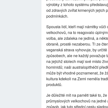
výrobky z tohoto systému představují
od zdravých zvířat krmených jejich 
podmínkách.
Spousta lidí, kteří mají námitky v
velkochovů, na to reagovalo úplným 
volba, ale zdaleka ne jediná, a někt
obraně, prostě nezaberou. Ti ze čtená
veganská strava vyhovuje, by určitě
způsobech, ale ne každý považuje ta
na jejichž stolech mají své místo ži
hominidů; naši australopithéčtí před
může být vhodné poznamenat, že žá
kultura kdekoli na Zemi neměla tradi
produktů.
Je důležité mít na paměti také to, ž
průmyslových velkochovů na jedné 
způsob, jak tuto střední cestu sledo