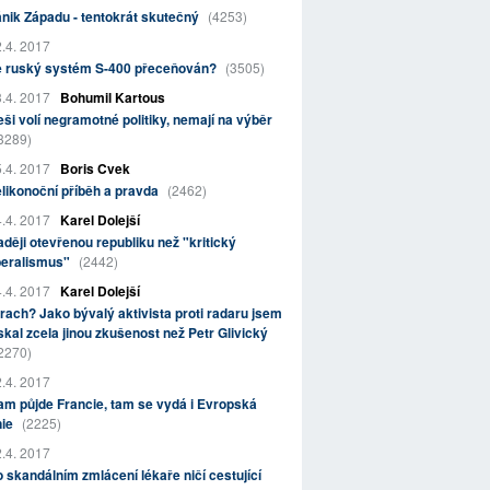
nik Západu - tentokrát skutečný
(4253)
.4. 2017
e ruský systém S-400 přeceňován?
(3505)
.4. 2017
Bohumil Kartous
ši volí negramotné politiky, nemají na výběr
3289)
.4. 2017
Boris Cvek
likonoční příběh a pravda
(2462)
.4. 2017
Karel Dolejší
ději otevřenou republiku než "kritický
beralismus"
(2442)
.4. 2017
Karel Dolejší
rach? Jako bývalý aktivista proti radaru jsem
skal zcela jinou zkušenost než Petr Glivický
2270)
.4. 2017
m půjde Francie, tam se vydá i Evropská
nie
(2225)
.4. 2017
 skandálním zmlácení lékaře ničí cestující