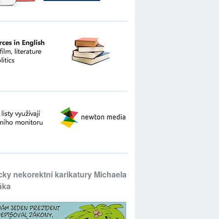
icky nekorektní karikatury Michaela
áka