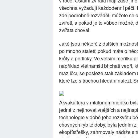
v roce. Ostatní zvířata mají zase jin
všechna vyžadují každodenní péči. P
zde podrobně rozváděl; můžete se 
zvířeti, a pokud je to vůbec možné,
zvířata choval.
Jaké jsou některé z dalších možnost
po mnoho staletí; pokud máte o něco
krůty a perličky. Ve větším měřítku 
například vietnamští břichatí vepři, 
mazlíčci, se posléze stali základem
které lze s trochou hledání nalézt. S
Akvakultura v miaturním měřítku b
jedné z nejinovativnějších a nejinsp
technologie v době jeho rozkvětu běh
chovných ryb té doby, byla jedním z 
ekopřístřešky, zahrnovaly nádrže s t