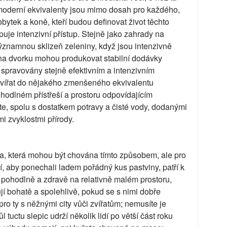
ší moderní ekvivalenty jsou mimo dosah pro každého,
ytek a koně, kteří budou definovat život těchto
uje intenzivní přístup. Stejně jako zahrady na
znamnou sklizeň zeleniny, když jsou intenzivně
 na dvorku mohou produkovat stabilní dodávky
 spravovány stejně efektivním a intenzivním
vířat do nějakého zmenšeného ekvivalentu
ohodlném přístřeší a prostoru odpovídajícím
te, spolu s dostatkem potravy a čisté vody, dodanými
i zvyklostmi přírody.
ata, která mohou být chována tímto způsobem, ale pro
tí, aby ponechali ladem pořádný kus pastviny, patří k
 pohodlně a zdravě na relativně malém prostoru,
ují bohatě a spolehlivě, pokud se s nimi dobře
pro ty s něžnými city vůči zvířatům; nemusíte je
ůl tuctu slepic udrží několik lidí po větší část roku