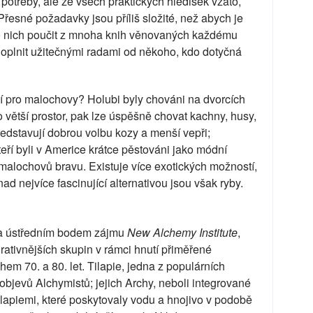
é potřeby, ale ze všech praktických hledisek vzato,
řesné požadavky jsou příliš složité, než abych je
o nich poučit z mnoha knih věnovaných každému
 doplnit užitečnými radami od někoho, kdo dotyčná
í pro malochovy? Holubi byly chováni na dvorcích
 větší prostor, pak lze úspěšně chovat kachny, husy,
představují dobrou volbu kozy a menší vepři;
kteří byli v Americe krátce pěstováni jako módní
 malochovů bravu. Existuje více exotických možností,
nad nejvíce fascinující alternativou jsou však ryby.
yla ústředním bodem zájmu
New Alchemy Institute
,
irativnějších skupin v rámci hnutí přiměřené
em 70. a 80. let. Tilapie, jedna z populárních
objevů Alchymistů; jejich Archy, neboli integrované
ilapiemi, které poskytovaly vodu a hnojivo v podobě