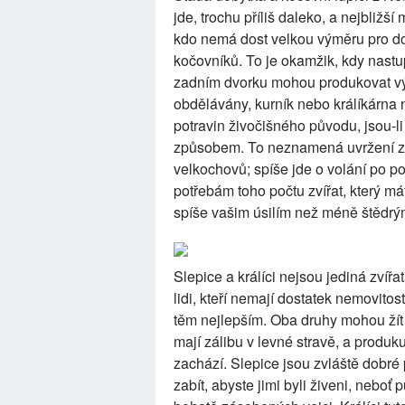
jde, trochu příliš daleko, a nejbliž
kdo nemá dost velkou výměru pro dob
kočovníků. To je okamžik, kdy nastup
zadním dvorku mohou produkovat vý
obdělávány, kurník nebo králíkárna
potravin živočišného původu, jsou-li
způsobem. To neznamená uvržení z
velkochovů; spíše jde o volání po p
potřebám toho počtu zvířat, který má
spíše vašim úsilím než méně štědrým
Slepice a králíci nejsou jediná zvíř
lidi, kteří nemají dostatek nemovitos
těm nejlepším. Oba druhy mohou žít
mají zálibu v levné stravě, a produk
zachází. Slepice jsou zvláště dobré 
zabít, abyste jimi byli živeni, neboť p