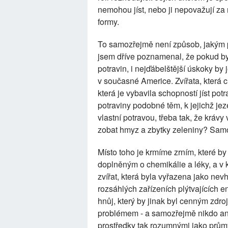
nemohou jíst, nebo ji nepovažují za m
formy.
To samozřejmě není způsob, jakým 
jsem dříve poznamenal, že pokud by
potravin, i nejďábelštější úskoky by
v současné Americe. Zvířata, která c
která je vybavila schopností jíst potr
potraviny podobné těm, k jejichž jeze
vlastní potravou, třeba tak, že krá
zobat hmyz a zbytky zeleniny? Samo
Místo toho je krmíme zrním, které by
doplněným o chemikálie a léky, a v
zvířat, která byla vyřazena jako nev
rozsáhlých zařízeních plýtvajících e
hnůj, který by jinak byl cenným zdr
problémem - a samozřejmě nikdo an
prostředky tak rozumnými jako prům