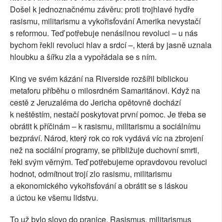
Došel k jednoznačnému závěru: proti trojhlavé hydře
rasismu, militarismu a vykořisťování Amerika nevystačí
s reformou. Teď potřebuje nenásilnou revoluci – u nás
bychom řekli revoluci hlav a srdcí –, která by jasně uznala
hloubku a šířku zla a vypořádala se s ním.
King ve svém kázání na Riverside rozšířil biblickou
metaforu příběhu o milosrdném Samaritánovi. Když na
cestě z Jeruzaléma do Jericha opětovně dochází
k neštěstím, nestačí poskytovat první pomoc. Je třeba se
obrátit k příčinám – k rasismu, militarismu a sociálnímu
bezpráví. Národ, který rok co rok vydává víc na zbrojení
než na sociální programy, se přibližuje duchovní smrti,
řekl svým věrným. Teď potřebujeme opravdovou revoluci
hodnot, odmítnout trojí zlo rasismu, militarismu
a ekonomického vykořisťování a obrátit se s láskou
a úctou ke všemu lidstvu.
To už bylo slovo do pranice. Rasismus, militarismus