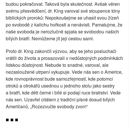
budou pokračovat. Taková byla skutečnost. Avšak věren
svému přesvědčení, dr. King varoval své stoupence tóny
biblických proroků: Nepokoušejme se uhasit svou žízeň
po svobodě z kalichu hořkosti a nenávisti. Pamatujme, že
naše svoboda je nerozlučně spjata se svobodou našich
bílých bratří. Nemůžeme jít její cestou sami.
Proto dr. King zakončil výzvou, aby se jeho posluchači
vrátili do života a prosazovali v nedůstojných podmínkách
lidskou důstojnost. Nebude to snadné, varoval, ale
nezasloužené utrpení vykupuje. Vede nás sen o Americe,
kde rovnoprávnost bude samozřejmostí, kde potomci
otroků a otrokářů usednou u jednoho stolu jako sestry
a bratří, kde děti černé i bílé si podají ruce bratrství. Vede
nás sen. Uzavřel citátem z tradiční písně dosud bílých
Američanů, „Rozezvučte svobody zvon!“
■ ■ ■