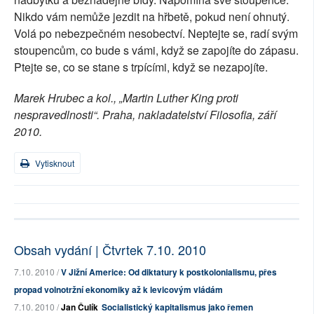
Nikdo vám nemůže jezdit na hřbetě, pokud není ohnutý.
Volá po nebezpečném nesobectví. Neptejte se, radí svým
stoupencům, co bude s vámi, když se zapojíte do zápasu.
Ptejte se, co se stane s trpícími, když se nezapojíte.
Marek Hrubec a kol., „Martin Luther King proti
nespravedlnosti“. Praha, nakladatelství Filosofia, září
2010.
Vytisknout
Obsah vydání | Čtvrtek 7.10. 2010
7.10. 2010 /
V Jižní Americe: Od diktatury k postkolonialismu, přes
propad volnotržní ekonomiky až k levicovým vládám
7.10. 2010 /
Jan Čulík
Socialistický kapitalismus jako řemen