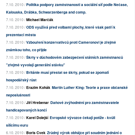
7.10. 2010 /
Politika podpory zaměstnanosti a sociální síť podle Nečase,
Kalouska, Drábka, Schwarzenberga and comp.
7.10. 2010 /
Michael Marčák
7.10. 2010 /
ODS využívá před volbami plochy, které však patří k
prezentaci města
7.10. 2010 /
Vzbouření konzervativců proti Cameronovi je zřejmě
známkou toho, co přijde
7.10. 2010 /
Škrty v důchodovém zabezpečení státních zaměstnanců
"zřejmě vyvolají generální stávku"
7.10. 2010 /
Británie musí přestat se škrty, pokud se zpomalí
hospodářský růst
7.10. 2010 /
Erazim Kohák
Martin Luther King: Teorie a praxe občanské
neposlušnosti
7.10. 2010 /
Jiří Hrebenar
Daňové zvýhodnění pro zaměstnavatele
handicapovaných končí
7.10. 2010 /
Karel Dolejší
Evropské vývozce čekají potíže - kvůli
sílícímu euru
6.10. 2010 /
Boris Cvek
Zrůdný výrok obhájce při soudním jednání o