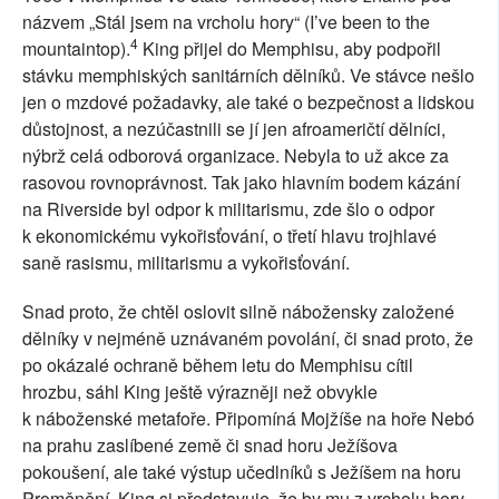
názvem „Stál jsem na vrcholu hory“ (I’ve been to the
4
mountaintop).
King přijel do Memphisu, aby podpořil
stávku memphiských sanitárních dělníků. Ve stávce nešlo
jen o mzdové požadavky, ale také o bezpečnost a lidskou
důstojnost, a nezúčastnili se jí jen afroameričtí dělníci,
nýbrž celá odborová organizace. Nebyla to už akce za
rasovou rovnoprávnost. Tak jako hlavním bodem kázání
na Riverside byl odpor k militarismu, zde šlo o odpor
k ekonomickému vykořisťování, o třetí hlavu trojhlavé
saně rasismu, militarismu a vykořisťování.
Snad proto, že chtěl oslovit silně nábožensky založené
dělníky v nejméně uznávaném povolání, či snad proto, že
po okázalé ochraně během letu do Memphisu cítil
hrozbu, sáhl King ještě výrazněji než obvykle
k náboženské metafoře. Připomíná Mojžíše na hoře Nebó
na prahu zaslíbené země či snad horu Ježíšova
pokoušení, ale také výstup učedlníků s Ježíšem na horu
Proměnění. King si představuje, že by mu z vrcholu hory