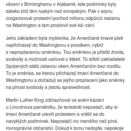
vězení v Birminghamu v Alabamě, kde podmínky byly
daleko blíž těm ruským než evropským. Pak v srpnu
zorganizoval protestní pochod milionu odpůrců rasismu
na Washington a tam proslovil své ká¬zání.
Jeho základem byla myšlenka, že Američané tmavé pleti
nepřicházejí do Washingtonu s prosíkem, nýbrž
s neproplacenou směnkou. Tou směnkou je příslib života,
svobody a možnosti usilovat o štěstí. To slíbili zakladatelé
Spojených států ústavou všem Američanům bez rozdílu.
To je směnka, se kterou přicházejí tmaví Američané do
Washingtonu a dožadují se jejího proplacení jako směnky
na plnost svobody a jistotu spravedlnosti.
Martin Luther King zdůrazňoval ve svém kázání
u Lincolnova památníku, že tentokrát nepostačí, aby si
tmaví Američané ulevili protestem a vrátili se do
navyklých podmínek. Nepostačí nic menšího než plné,
rovnoprávné občanství. Dokud k tomu nedojde, nepokoje