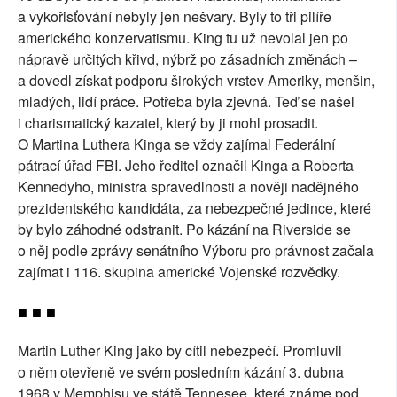
a vykořisťování nebyly jen nešvary. Byly to tři pilíře
amerického konzervatismu. King tu už nevolal jen po
nápravě určitých křivd, nýbrž po zásadních změnách –
a dovedl získat podporu širokých vrstev Ameriky, menšin,
mladých, lidí práce. Potřeba byla zjevná. Teď se našel
i charismatický kazatel, který by ji mohl prosadit.
O Martina Luthera Kinga se vždy zajímal Federální
pátrací úřad FBI. Jeho ředitel označil Kinga a Roberta
Kennedyho, ministra spravedlnosti a nověji nadějného
prezidentského kandidáta, za nebezpečné jedince, které
by bylo záhodné odstranit. Po kázání na Riverside se
o něj podle zprávy senátního Výboru pro právnost začala
zajímat i 116. skupina americké Vojenské rozvědky.
■ ■ ■
Martin Luther King jako by cítil nebezpečí. Promluvil
o něm otevřeně ve svém posledním kázání 3. dubna
1968 v Memphisu ve státě Tennesee, které známe pod