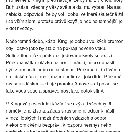
Bůh ukázal všechny věky světa a dal mu vybrat. Na tuto
nabídku odpovídá, že by volil dobu, ve které skutečně žil
i se vším zlem, protože právě když je noc nejtemnější, je
vidět hvězdy.
Naše temná doba, kázal King, je dobou velikých proměn,
kdy lidstvo jako by stálo na pokraji nového věku.
Solidaritou může překonat jedované květy sobectví.
Překoná válku: otázka už není – násilí, nebo nenásilí,
nýbrž nenásilí, nebo neexistence. Překoná bídu trváním
na lidské důstojnosti, rozhodnutím žít jako lidé. Překoná
rasismus láskou – cituje proroka Amose – ať povalí se
jako voda soud a spravedlnost jako potok silný.
V Kingově posledním kázání se ozývají všechny tři
náměty jeho života, zápas s rasismem, odpor k násilí
v mezilidských i mezinárodních vztazích a odpor
k ekonomickému bezpráví, k rozporu nesmyslného
nadbytku a beznadějné bídy. Napomíná své stoupence: