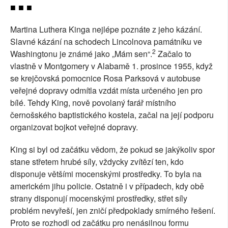
■ ■ ■
Martina Luthera Kinga nejlépe poznáte z jeho kázání.
Slavné kázání na schodech Lincolnova památníku ve
2
Washingtonu je známé jako „Mám sen“.
Začalo to
vlastně v Montgomery v Alabamě 1. prosince 1955, když
se krejčovská pomocnice Rosa Parksová v autobuse
veřejné dopravy odmítla vzdát místa určeného jen pro
bílé. Tehdy King, nově povolaný farář místního
černošského baptistického kostela, začal na její podporu
organizovat bojkot veřejné dopravy.
King si byl od začátku vědom, že pokud se jakýkoliv spor
stane střetem hrubé síly, vždycky zvítězí ten, kdo
disponuje většími mocenskými prostředky. To byla na
americkém jihu policie. Ostatně i v případech, kdy obě
strany disponují mocenskými prostředky, střet síly
problém nevyřeší, jen zničí předpoklady smírného řešení.
Proto se rozhodl od začátku pro nenásilnou formu