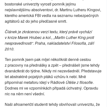
bostonské univerzity vyrostl pomník jejímu
nejslavnějšímu absolventovi, dr. Martinu Lutheru Kingovi,
kterého americká FBI vedla na seznamu nebezpečných
agitátorů až do jeho předčasné smrti.
Článek je zkrácenou verzí textu, který právě vychází
v knize Marek Hrubec a kol., „Martin Luther King proti
nespravedlnosti“. Praha, nakladatelství Filosofia, září
2010.
Ten pomník jsem pak míjel několikrát denně cestou
z pracovny na přednášky a zpět – přednášeli jsme tehdy
dvanáctkrát do týdne. Nikdy mi nezevšedněl. Představuje
let abstraktně pojatých ptáků vzhůru k nebi. Mně
připomínal metaforu idejí v Rádlově
Útěše z filosofie
.
Dodnes mi ve vzpomínkách připadá úchvatný. Opravdu
nic na něm není všední.
Naši afroameričtí studenti tehdy obviňovali univerzitu, že