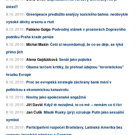
štěstí?
8.10. 2010 /
Greenpeace předložilo analýzy toxického bahna: neobvykle
vysoké dávky arsenu a rtuti
8.10. 2010 /
Fabiano Golgo
Podvodný stánek v prostorách Dopravního
podniku Praha krade peníze
8.10. 2010 /
Michal Mašín
Češi si neuvědomují, že co se děje, se týká
přímo jich
8.10. 2010 /
Alena Gajdůšková
Senát jako pojistka
8.10. 2010 /
Obama terčem kritiky, že přehnal údajnou "teroristickou"
hrozbu Evropě
8.10. 2010 /
Proč se evropská strategie záchrany bank mění v
politickou a ekonomickou katastrofu
9.10. 2010 /
Noviny jako společenské angažmá
8.10. 2010 /
Jiří David
Když tě nezajímá, to co mě -- nemám co ti říct
8.10. 2010 /
Jan Čulík
Mladé Rusky (prý) vzrušuje Putin jako sexuální
symbol
8.10. 2010 /
Participativní rozpočet Bratislavy, Latinská Amerika bez
cenzury, izraelské námluvy s Castrem