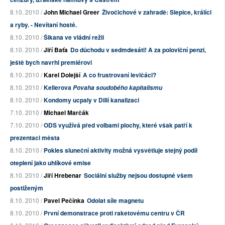
8.10. 2010 /
John Michael Greer
Živočichové v zahradě: Slepice, králíci
a ryby. - Nevítaní hosté.
8.10. 2010 /
Šikana ve vládní režii
8.10. 2010 /
Jiří Baťa
Do důchodu v sedmdesáti! A za poloviční penzi,
ještě bych navrhl premiérovi
8.10. 2010 /
Karel Dolejší
A co frustrovaní levičáci?
8.10. 2010 /
Kellerova
Povaha soudobého kapitalismu
8.10. 2010 /
Kondomy ucpaly v Dillí kanalizaci
7.10. 2010 /
Michael Marčák
7.10. 2010 /
ODS využívá před volbami plochy, které však patří k
prezentaci města
8.10. 2010 /
Pokles sluneční aktivity možná vysvětluje stejný podíl
oteplení jako uhlíkové emise
8.10. 2010 /
Jiří Hrebenar
Sociální služby nejsou dostupné všem
postiženým
8.10. 2010 /
Pavel Pečínka
Odolat síle magnetu
8.10. 2010 /
První demonstrace proti raketovému centru v ČR