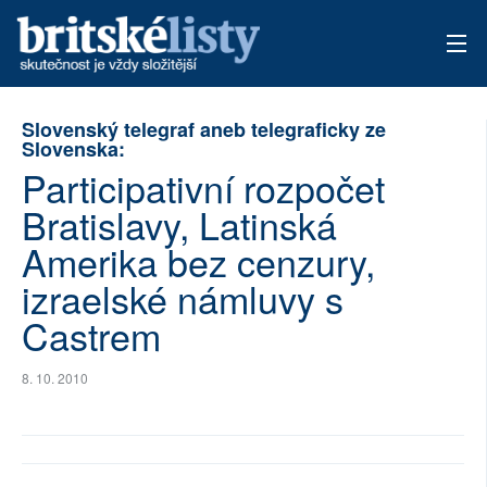
AKTUÁLNÍ VYDÁNÍ
Slovenský telegraf aneb telegraficky ze
Slovenska:
ARCHIV
Participativní rozpočet
Bratislavy, Latinská
TÉMATA
Amerika bez cenzury,
AUTOŘI
izraelské námluvy s
PŘÍSPĚVKY NA PROVOZ
Castrem
8. 10. 2010