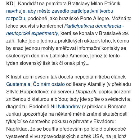
KD│
Kandidát na primátora Bratislavy Milan Ftáčnik
navrhuje, aby město zavedlo participativní tvorbu
rozpočtu
, podobně jako brazilské Porto Allegre. Možná to
lehce souvisí s konferencí
Participatívna demokracia -
neutopické experimenty
, která se konala v Bratislavě 29.
září. Také jde o jednu z praktických ukázek toho, k čemu
by snad jednou mohly směřovat informační kontakty se
skutečným děním v Latinské Americe, jehož je tento
týden slovenský tisk tak či onak plný...
K inspiracím ovšem tak docela nepočítám třeba článek
Guatemala: Čo nám ostalo
od Ileany Alamilly (v překladu
Silvie Ruppeldtové) na serveru
Utopia.sk
, popisující zemi
zničenou diktaturou a bídou; tady jde spíše o svědectví a
diagnózu. Podobně
Nil Nikandrov
(v překladu Romana
Juríka) upozorňuje na některé méně známé skutečnosti
týkající se čerstvého pokusu o převrat v Ekvádoru:
Například, že se bouřila především policie dlouhodobě
vystavená vlivu zpravodajských složek USA, na jejíchž