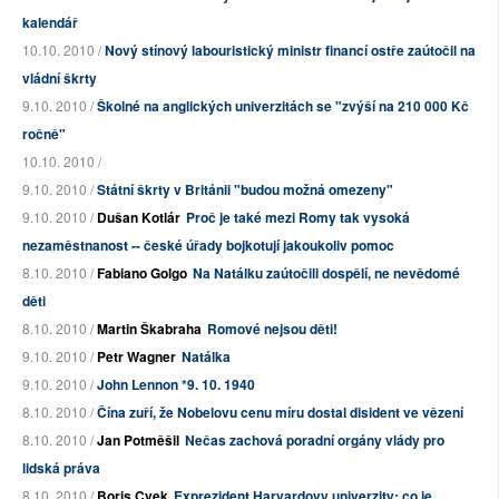
kalendář
10.10. 2010 /
Nový stínový labouristický ministr financí ostře zaútočil na
vládní škrty
9.10. 2010 /
Školné na anglických univerzitách se "zvýší na 210 000 Kč
ročně"
10.10. 2010 /
9.10. 2010 /
Státní škrty v Británii "budou možná omezeny"
9.10. 2010 /
Dušan Kotlár
Proč je také mezi Romy tak vysoká
nezaměstnanost -- české úřady bojkotují jakoukoliv pomoc
8.10. 2010 /
Fabiano Golgo
Na Natálku zaútočili dospělí, ne nevědomé
děti
8.10. 2010 /
Martin Škabraha
Romové nejsou děti!
9.10. 2010 /
Petr Wagner
Natálka
9.10. 2010 /
John Lennon *9. 10. 1940
8.10. 2010 /
Čína zuří, že Nobelovu cenu míru dostal disident ve vězení
8.10. 2010 /
Jan Potměšil
Nečas zachová poradní orgány vlády pro
lidská práva
8.10. 2010 /
Boris Cvek
Exprezident Harvardovy univerzity: co je