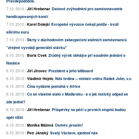
Pravděpodobně.
7.10. 2010 /
Jiří Hrebenar
Daňové zvýhodnění pro zaměstnavatele
handicapovaných končí
7.10. 2010 /
Karel Dolejší
Evropské vývozce čekají potíže - kvůli
sílícímu euru
7.10. 2010 /
Škrty v důchodovém zabezpečení státních zaměstnanců
"zřejmě vyvolají generální stávku"
6.10. 2010 /
Boris Cvek
Zrůdný výrok obhájce při soudním jednání o
Natálce
6.10. 2010 /
Jiří Jírovec
Prezident a jeho billboard
6.10. 2010 /
Vladimír Hejnic
Náš hrdina -- ministr vnitra Radek John, v.v.
6.10. 2010 /
Čína vydatně pomáhá v Africe
6.10. 2010 /
Co se vlastně stalo v Maďarsku - a o jak toxický odpad se
zde jedná?
6.10. 2010 /
Jiří Hrebenar
Příspěvky na péči u prvních stupňů budou
opět nižší
6.10. 2010 /
Monika Málová
Úsměv, prosím!
6.10. 2010 /
Petr Jánský
Svatý Václave, sjednoť nás