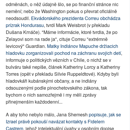
odměnách, o něž údajně šlo, se po finanční stránce nic
nemění; nebo že Washington pokus o převrat oficiálně
neodsoudil.
Ekvádorského prezidenta Correu obchádza
prízrak Hondurasu
, tvrdí Mark Weisbrot (v překladu
Dušana Krnáče). "Máme informácie, ktoré tvrdia, že po
Zelayovi som na rade ja", cituje Correu "extrémně
levicový" Guardian.
Matky Indiánov Mapuche držiacich
hladovku zorganizovali pochod na záchranu svojich detí
,
informuje o politických vězních v Chile, o nichž se v
bulváru také nepíše, článek Katheriny Lorcy a Katheriny
Torres (opět v překladu Silvie Ruppeldtové). Kdyby byli
hladovkáři kubánskými občany, a ne indiány
odsouzenými podle pinochetovského zákona, tak
bychom o nich samozřejmě i my měli zprávy
přinejmenším každodenní...
A aby toho nebylo málo, Jana Shemesh
popisuje, jak se
Izrael právě pokouší navázat kontakty s Fidelem
Castrem
, jehož intelektuální úvahy v osobním dopise