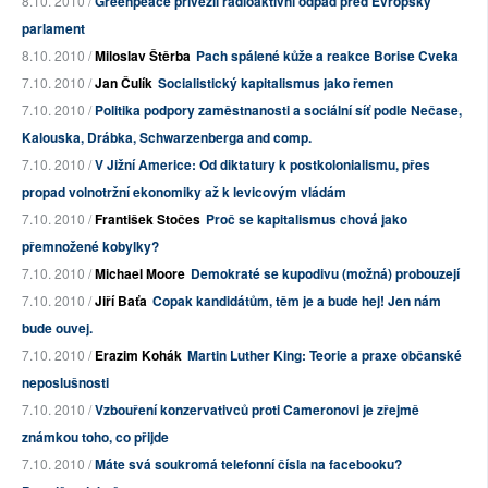
8.10. 2010 /
Greenpeace přivezli radioaktivní odpad před Evropský
parlament
8.10. 2010 /
Miloslav Štěrba
Pach spálené kůže a reakce Borise Cveka
7.10. 2010 /
Jan Čulík
Socialistický kapitalismus jako řemen
7.10. 2010 /
Politika podpory zaměstnanosti a sociální síť podle Nečase,
Kalouska, Drábka, Schwarzenberga and comp.
7.10. 2010 /
V Jižní Americe: Od diktatury k postkolonialismu, přes
propad volnotržní ekonomiky až k levicovým vládám
7.10. 2010 /
František Stočes
Proč se kapitalismus chová jako
přemnožené kobylky?
7.10. 2010 /
Michael Moore
Demokraté se kupodivu (možná) probouzejí
7.10. 2010 /
Jiří Baťa
Copak kandidátům, těm je a bude hej! Jen nám
bude ouvej.
7.10. 2010 /
Erazim Kohák
Martin Luther King: Teorie a praxe občanské
neposlušnosti
7.10. 2010 /
Vzbouření konzervativců proti Cameronovi je zřejmě
známkou toho, co přijde
7.10. 2010 /
Máte svá soukromá telefonní čísla na facebooku?