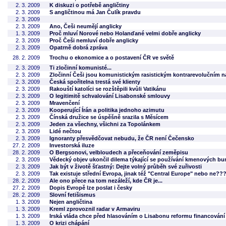
2. 3. 2009
K diskuzi o potřebě angličtiny
2. 3. 2009
S angličtinou má Jan Čulík pravdu
2. 3. 2009
2. 3. 2009
Ano, Češi neumějí anglicky
1. 3. 2009
Proč mluví Norové nebo Holanďané velmi dobře anglicky
2. 3. 2009
Proč Češi nemluví dobře anglicky
2. 3. 2009
Opatrně dobrá zpráva
28. 2. 2009
Trochu o ekonomice a o postavení ČR ve světě
2. 3. 2009
Ti zločinní komunisté...
2. 3. 2009
Zločinní Češi jsou komunistickým rasistickým kontrarevolučním n
2. 3. 2009
Česká spořitelna trestá své klienty
2. 3. 2009
Rakouští katolíci se rozštěpili kvůli Vatikánu
2. 3. 2009
O legitimitě schvalování Lisabonské smlouvy
2. 3. 2009
Mravenčení
2. 3. 2009
Kooperující Írán a politika jednoho azimutu
2. 3. 2009
Čínská družice se úspěšně srazila s Měsícem
2. 3. 2009
Jeden za všechny, všichni za Topolánkem
2. 3. 2009
Lidé nečtou
2. 3. 2009
Ignoranty přesvědčovat nebudu, že ČR není Čečensko
27. 2. 2009
Investorská iluze
28. 2. 2009
O Bergsonovi, velbloudech a přeceňování zeměpisu
2. 3. 2009
Vědecký objev ukončil dilema týkající se používání kmenových bu
2. 3. 2009
Jak být v životě šťastný: Dejte volný průběh své zuřivosti
2. 3. 2009
Tak existuje střední Evropa, jinak též "Central Europe" nebo ne??
28. 2. 2009
Ale ono přece na tom nezáleží, kde ČR je...
27. 2. 2009
Dopis Evropě lze poslat i česky
28. 2. 2009
Slovní fetišismus
1. 3. 2009
Nejen angličtina
1. 3. 2009
Kreml zprovoznil radar v Armaviru
1. 3. 2009
Irská vláda chce před hlasováním o Lisabonu reformu financování 
1. 3. 2009
O krizi chápání