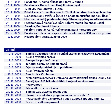
1. 3. 2009
Potvrzeno: Obama přijede do Prahy 5. dubna
25. 2. 2009
Facebook a Bebo infantilizují lidskou mysl
28. 2. 2009
Ty jazyky jsou opravdu nutné
28. 2. 2009
Britská vláda "zneužívá strachu" k likvidaci demokratických svob
28. 2. 2009
Deutsche Bank zvažuje ústup od angloamerického modelu řízení
28. 2. 2009
Mimořádně velký pokles ohrožuje Obamovy plány na oživení eko
28. 2. 2009
Psychologové hledají evoluční kořeny morálního znechucení
28. 2. 2009
America, Empire of Liberty
28. 2. 2009
Prozření Topolánka: už čelíme krizi, která nemá obdoby
27. 2. 2009
Polsku víc záleží na bezpečnostní spolupráci s USA než na protir
2. 3. 2009
Hospodaření OSBL za únor 2009
Zelení
2. 3. 2009
Bursík a Jacques napadli petiční stánek Iniciativy Ne základnám
19. 2. 2009
Zelená štvanice začala
9. 2. 2009
Energetika podle Obamy
7. 2. 2009
Tonoucí zelený se i blobu chytá
6. 2. 2009
O jádru zodpovědně, je to politikum
1. 2. 2009
Zelení volným pádem
31. 1. 2009
Bursík píše Kuchtové
31. 1. 2009
"Demokratická výzva": Ustavena vnitrostranická frakce Strany ze
25. 11. 2008
Bývalý kpt. StB Miloslav Málek. Loajální zaměstnanec
25. 11. 2008
Pochybnosti
25. 11. 2008
Jak se dláždí cesta k moci
24. 11. 2008
Bursíkova izolace se prohlubuje
24. 11. 2008
Hlasujte v souladu s programem, nebo odejděte!
22. 11. 2008
Poslankyně Věra Jakubková a Olga Zubová opustily klub SZ
21. 11. 2008
Zelené divadlo na provázku