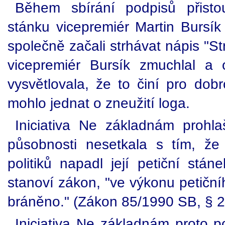
Během sbírání podpisů přisto
stánku vicepremiér Martin Bursík
společně začali strhávat nápis "S
vicepremiér Bursík zmuchlal a 
vysvětlovala, že to činí pro dobr
mohlo jednat o zneužití loga.
Iniciativa Ne základnám prohl
působnosti nesetkala s tím, že
politiků napadl její petiční stá
stanoví zákon, "ve výkonu petičn
bráněno." (Zákon 85/1990 SB, § 2
Iniciativa Ne základnám proto 