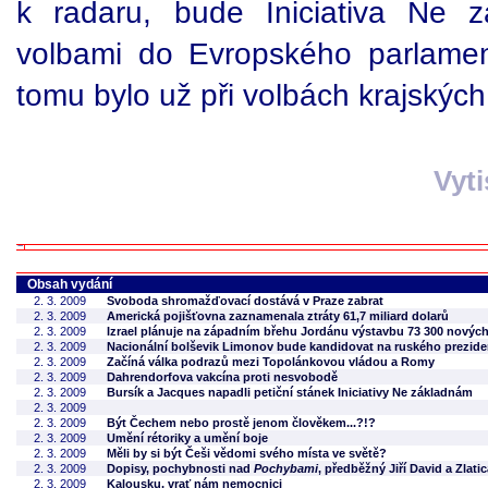
k radaru, bude Iniciativa Ne 
volbami do Evropského parlamen
tomu bylo už při volbách krajských
Vyt
Obsah vydání
2. 3. 2009
Svoboda shromažďovací dostává v Praze zabrat
2. 3. 2009
Americká pojišťovna zaznamenala ztráty 61,7 miliard dolarů
2. 3. 2009
Izrael plánuje na západním břehu Jordánu výstavbu 73 300 nový
2. 3. 2009
Nacionální bolševik Limonov bude kandidovat na ruského prezide
2. 3. 2009
Začíná válka podrazů mezi Topolánkovou vládou a Romy
2. 3. 2009
Dahrendorfova vakcína proti nesvobodě
2. 3. 2009
Bursík a Jacques napadli petiční stánek Iniciativy Ne základnám
2. 3. 2009
2. 3. 2009
Být Čechem nebo prostě jenom člověkem...?!?
2. 3. 2009
Umění rétoriky a umění boje
2. 3. 2009
Měli by si být Češi vědomi svého místa ve světě?
2. 3. 2009
Dopisy, pochybnosti nad
Pochybami
, předběžný Jiří David a Zlati
2. 3. 2009
Kalousku, vrať nám nemocnici