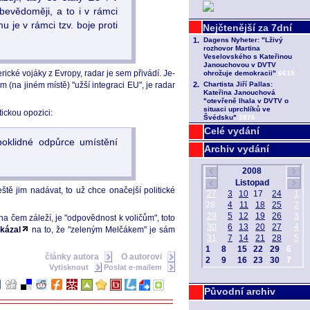
bevědoměji, a to i v rámci
 je v rámci tzv. boje proti
ické vojáky z Evropy, radar je sem přivádí. Je-
na jiném místě) "užší integraci EU", je radar
ickou opozici:
Celé vydání
oklidné odpůrce umístění
Archiv vydání
ště jim nadávat, to už chce onačejší politické
a čem záleží, je "odpovědnost k voličům", toto
kázal
na to, že "zeleným Melčákem" je sám
články autora
O autorovi
Vytisknout
Poslat e-mailem
Původní archiv