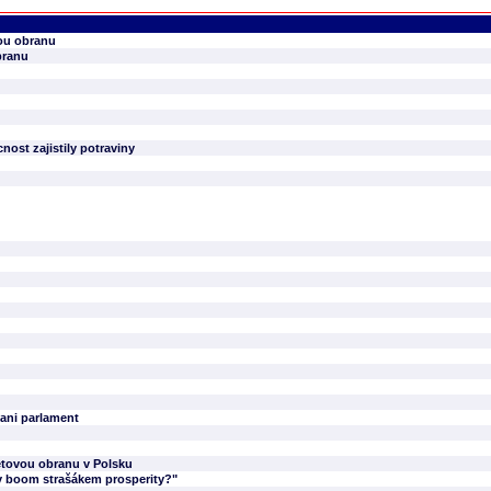
ou obranu
branu
ost zajistily potraviny
 ani parlament
etovou obranu v Polsku
by boom strašákem prosperity?"