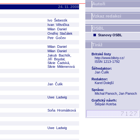
Autoři
24. 11. 2008
Vzkaz redakci
Ivo Šebestík
Ivan Větvička
OSBL
Milan Daniel
Ondřej Slačálek
Stanovy OSBL
Petr Gočev
Tiráž
Milan Daniel
Milan Daniel
Britské listy
Jakub Bachtík,
http://www.blisty.cz/
Jiří Boudal,
ISSN 1213-1792
Silvie Čadská,
Silvie Mitlenerová
Šéfredaktor:
Jan Čulík
Redaktor:
Karel Dolejší
Jan Čulík
Správa:
Michal Panoch, Jan Panoch
Uwe Ladwig
Grafický návrh:
Štěpán Kotrba
Soňa Hromátková
Uwe Ladwig