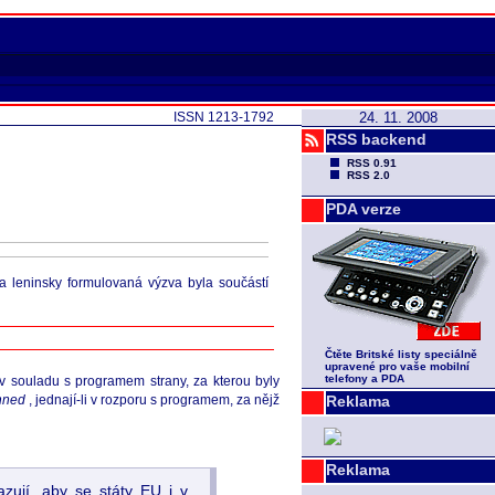
ISSN 1213-1792
24. 11. 2008
RSS backend
RSS 0.91
RSS 2.0
PDA verze
ova leninsky formulovaná výzva byla součástí
Čtěte Britské listy speciálně
upravené pro vaše mobilní
telefony a PDA
v souladu s programem strany, za kterou byly
 hned
, jednají-li v rozporu s programem, za nějž
Reklama
Reklama
zují, aby se státy EU i v