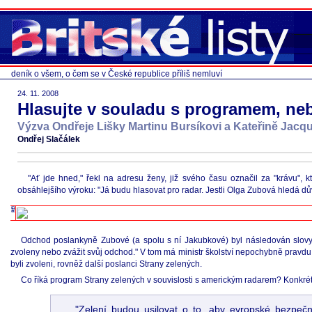
deník o všem, o čem se v České republice příliš nemluví
24. 11. 2008
Hlasujte v souladu s programem, ne
Výzva Ondřeje Lišky Martinu Bursíkovi a Kateřině Jacq
Ondřej Slačálek
"Ať jde hned," řekl na adresu ženy, již svého času označil za "krávu", k
obsáhlejšího výroku: "Já budu hlasovat pro radar. Jestli Olga Zubová hledá dů
Odchod poslankyně Zubové (a spolu s ní Jakubkové) byl následován slovy m
zvoleny nebo zvážit svůj odchod." V tom má ministr školství nepochybně pravd
byli zvoleni, rovněž další poslanci Strany zelených.
Co říká program Strany zelených v souvislosti s americkým radarem? Konkrétn
"Zelení budou usilovat o to, aby evropské bezpeč