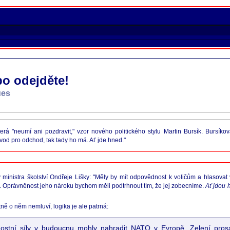
bo odejděte!
ues
terá "neumí ani pozdravit," vzor nového politického stylu Martin Bursík. Bursík
vod pro odchod, tak tady ho má. Ať jde hned."
inistra školství Ondřeje Lišky: "Měly by mít odpovědnost k voličům a hlasovat 
u. Oprávněnost jeho nároku bychom měli podtrhnout tím, že jej zobecníme.
Ať jdou
ě o něm nemluví, logika je ale patrná:
nostní síly v budoucnu mohly nahradit NATO v Evropě. Zelení prosa