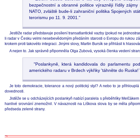
bezpečnostní a obranné politice výrazněji řídily zájmy
NATO, zvláště bude-li zahraniční politika Spojených stá
terorismu po 11. 9. 2001."
Jestliže radar představuje posílení transatlantické vazby (pokud ne jednostr
li radar v Česku velmi nesebevědomým předáním starosti o Evropu do rukou zám
krokem proti takovéto integraci. Jinými slovy, Martin Bursík se přihlásil k hlaso
A nejen to. Jak správně připomněla Olga Zubová, vysoká členka vedení strany
"Poslankyně, která kandidovala do parlamentu po
amerického radaru v Brdech výkřiky 'táhněte do Ruska!`
Je toto demokracie, tolerance a nový politický styl? A nebo to je přihloupl
dovednosti.
Jistěže se u odcházejících poslankyň nabízí paralela s přeběhlíky Melčákem 
hanlivé srovnání znemožnil. V návaznosti na Liškova slova by se měla připom
předseda zelené strany.