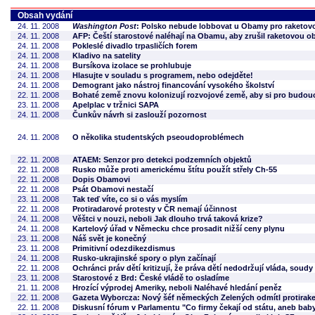
Obsah vydání
24. 11. 2008
Washington Post
: Polsko nebude lobbovat u Obamy pro raketov
24. 11. 2008
AFP: Čeští starostové naléhají na Obamu, aby zrušil raketovou o
24. 11. 2008
Pokleslé divadlo trpasličích forem
24. 11. 2008
Kladivo na satelity
24. 11. 2008
Bursíkova izolace se prohlubuje
24. 11. 2008
Hlasujte v souladu s programem, nebo odejděte!
24. 11. 2008
Demogrant jako nástroj financování vysokého školství
22. 11. 2008
Bohaté země znovu kolonizují rozvojové země, aby si pro budoucn
23. 11. 2008
Apelplac v tržnici SAPA
24. 11. 2008
Čunkův návrh si zaslouží pozornost
24. 11. 2008
O několika studentských pseoudoproblémech
22. 11. 2008
ATAEM: Senzor pro detekci podzemních objektů
22. 11. 2008
Rusko může proti americkému štítu použít střely Ch-55
22. 11. 2008
Dopis Obamovi
22. 11. 2008
Psát Obamovi nestačí
23. 11. 2008
Tak teď víte, co si o vás myslím
22. 11. 2008
Protiradarové protesty v ČR nemají účinnost
24. 11. 2008
Věštci v nouzi, neboli Jak dlouho trvá taková krize?
24. 11. 2008
Kartelový úřad v Německu chce prosadit nižší ceny plynu
23. 11. 2008
Náš svět je konečný
23. 11. 2008
Primitivní odezdikezdismus
24. 11. 2008
Rusko-ukrajinské spory o plyn začínají
22. 11. 2008
Ochránci práv dětí kritizují, že práva dětí nedodržují vláda, soudy
23. 11. 2008
Starostové z Brd: České vládě to osladíme
21. 11. 2008
Hrozící výprodej Ameriky, neboli Naléhavé hledání peněz
22. 11. 2008
Gazeta Wyborcza: Nový šéf německých Zelených odmítl protirak
22. 11. 2008
Diskusní fórum v Parlamentu "Co firmy čekají od státu, aneb ba