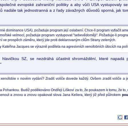
 společné evropské zahraniční politiky a aby vůči USA vystupovaly se
tů nadále tak jednostranná a z řady závažných důvodů sporná, jak tomu
anné dominance USA), požaduje program její oslabení. Chce-li program vytlačit amer
ořské velmoci, požaduje program vystupovat "sebevědoměji". Požaduje-li program (
vání ve prospěch záměru, který jde proti deklarovaným cílům Strany zelených.
 Kateřina Jacques se výrazně podílela na agresivních xenofobních útocích na polit
d hlavičkou SZ, se nezdráhá účastnit shromáždění, které napadá p
"
á xenofobie v novém vydání? Zradit voliče dovede každý. Ovšem zradit voliče a je
a Pohankou. Budiž poděkováno Ondřeji Liškovi za to, že poukazem k tomu, že to, n
enout a znovu a znovu opakovat slova Jana Kellera, který již před půlrokem
pou