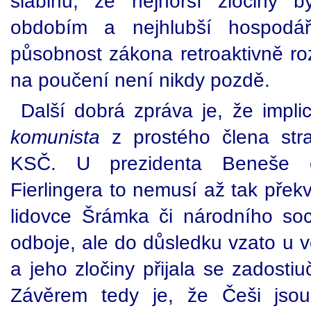
slabinu, že nejhorší zločiny 
obdobím a nejhlubší hospodá
působnost zákona retroaktivně rozš
na poučení není nikdy pozdě.
Další dobrá zpráva je, že implic
komunista
z prostého člena str
KSČ. U prezidenta Beneše č
Fierlingera to nemusí až tak přek
lidovce Šrámka či národního soci
odboje, ale do důsledku vzato u v
a jeho zločiny přijala se zadosti
Závěrem tedy je, že Češi jsou