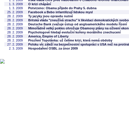
1. 3. 2009
Irská vláda chce před hlasováním o Lisabonu reformu financování 
1. 3. 2009
O krizi chápání
1. 3. 2009
Potvrzeno: Obama přijede do Prahy 5. dubna
25. 2. 2009
Facebook a Bebo infantilizují lidskou mysl
28. 2. 2009
Ty jazyky jsou opravdu nutné
28. 2. 2009
Britská vláda "zneužívá strachu" k likvidaci demokratických svob
28. 2. 2009
Deutsche Bank zvažuje ústup od angloamerického modelu řízení
28. 2. 2009
Mimořádně velký pokles ohrožuje Obamovy plány na oživení eko
28. 2. 2009
Psychologové hledají evoluční kořeny morálního znechucení
28. 2. 2009
America, Empire of Liberty
28. 2. 2009
Prozření Topolánka: už čelíme krizi, která nemá obdoby
27. 2. 2009
Polsku víc záleží na bezpečnostní spolupráci s USA než na protir
2. 3. 2009
Hospodaření OSBL za únor 2009