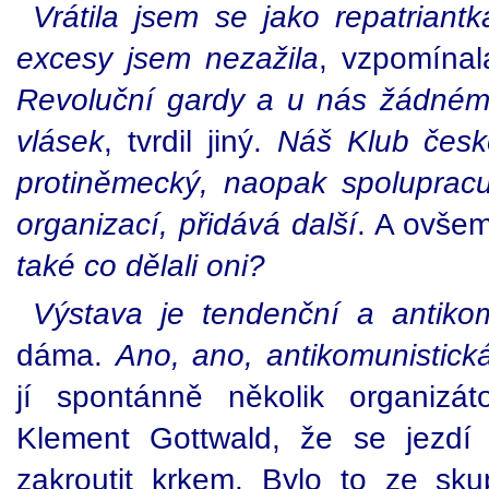
Vrátila jsem se jako repatrian
excesy jsem nezažila
, vzpomínal
Revoluční gardy a u nás žádném
vlásek
, tvrdil jiný.
Náš Klub česk
protiněmecký, naopak spolupra
organizací, přidává další
. A ovšem
také co dělali oni?
Výstava je tendenční a antikom
dáma.
Ano, ano, antikomunistick
jí spontánně několik organizá
Klement Gottwald, že se jezdí
zakroutit krkem. Bylo to ze skup