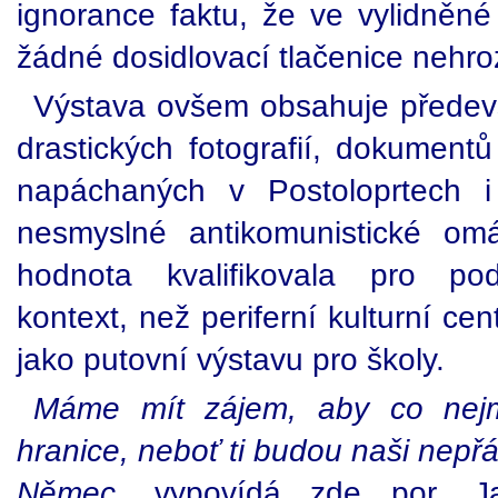
ignorance faktu, že ve vylidněn
žádné dosidlovací tlačenice nehroz
Výstava ovšem obsahuje předev
drastických fotografií, dokument
napáchaných v Postoloprtech i
nesmyslné antikomunistické om
hodnota kvalifikovala pro pods
kontext, než periferní kulturní c
jako putovní výstavu pro školy.
Máme mít zájem, aby co nej
hranice, neboť ti budou naši nepř
Němec
, vypovídá zde por. J