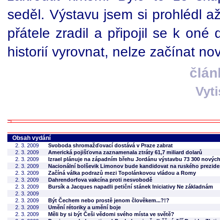
seděl. Výstavu jsem si prohlédl a
přátele zradil a připojil se k on
historií vyrovnat, nelze začínat no
člán
Vyt
Obsah vydání
2. 3. 2009
Svoboda shromažďovací dostává v Praze zabrat
2. 3. 2009
Americká pojišťovna zaznamenala ztráty 61,7 miliard dolarů
2. 3. 2009
Izrael plánuje na západním břehu Jordánu výstavbu 73 300 nový
2. 3. 2009
Nacionální bolševik Limonov bude kandidovat na ruského prezide
2. 3. 2009
Začíná válka podrazů mezi Topolánkovou vládou a Romy
2. 3. 2009
Dahrendorfova vakcína proti nesvobodě
2. 3. 2009
Bursík a Jacques napadli petiční stánek Iniciativy Ne základnám
2. 3. 2009
2. 3. 2009
Být Čechem nebo prostě jenom člověkem...?!?
2. 3. 2009
Umění rétoriky a umění boje
2. 3. 2009
Měli by si být Češi vědomi svého místa ve světě?