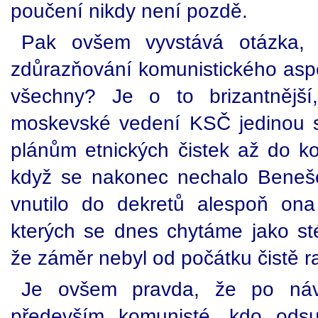
poučení nikdy není pozdě.
Pak ovšem vyvstává otázka, 
zdůrazňování komunistického aspe
všechny? Je o to brizantnější
moskevské vedení KSČ jedinou s
plánům etnických čistek až do ko
když se nakonec nechalo Beneše
vnutilo do dekretů alespoň ona
kterých se dnes chytáme jako st
že záměr nebyl od počátku čistě ra
Je ovšem pravda, že po návr
především komunisté, kdo odsu