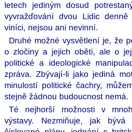
letech jediným dosud potrestan
vyvražďování dvou Lidic denně
viníci, nejsou ani nevinní.
Druhé možné vysvětlení je, že p
o zločiny a jejich oběti, ale o je
politické a ideologické manipula
zpráva. Zbývají-li jako jediná m
minulostí politické čachry, může
stejně žádnou budoucnost nemá.
Té nejhorší možnosti v mno
výstavy. Nezmiňuje, jak bývá
číslované plány, jednání s brits