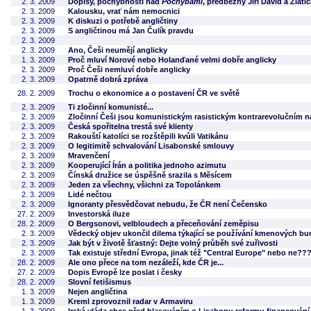
2. 3. 2009
Dopisy, pochybnosti nad
Pochybami
, předběžný Jiří David a Zlati
2. 3. 2009
Kalousku, vrať nám nemocnici
2. 3. 2009
K diskuzi o potřebě angličtiny
2. 3. 2009
S angličtinou má Jan Čulík pravdu
2. 3. 2009
2. 3. 2009
Ano, Češi neumějí anglicky
1. 3. 2009
Proč mluví Norové nebo Holanďané velmi dobře anglicky
2. 3. 2009
Proč Češi nemluví dobře anglicky
2. 3. 2009
Opatrně dobrá zpráva
28. 2. 2009
Trochu o ekonomice a o postavení ČR ve světě
2. 3. 2009
Ti zločinní komunisté...
2. 3. 2009
Zločinní Češi jsou komunistickým rasistickým kontrarevolučním n
2. 3. 2009
Česká spořitelna trestá své klienty
2. 3. 2009
Rakouští katolíci se rozštěpili kvůli Vatikánu
2. 3. 2009
O legitimitě schvalování Lisabonské smlouvy
2. 3. 2009
Mravenčení
2. 3. 2009
Kooperující Írán a politika jednoho azimutu
2. 3. 2009
Čínská družice se úspěšně srazila s Měsícem
2. 3. 2009
Jeden za všechny, všichni za Topolánkem
2. 3. 2009
Lidé nečtou
2. 3. 2009
Ignoranty přesvědčovat nebudu, že ČR není Čečensko
27. 2. 2009
Investorská iluze
28. 2. 2009
O Bergsonovi, velbloudech a přeceňování zeměpisu
2. 3. 2009
Vědecký objev ukončil dilema týkající se používání kmenových bu
2. 3. 2009
Jak být v životě šťastný: Dejte volný průběh své zuřivosti
2. 3. 2009
Tak existuje střední Evropa, jinak též "Central Europe" nebo ne??
28. 2. 2009
Ale ono přece na tom nezáleží, kde ČR je...
27. 2. 2009
Dopis Evropě lze poslat i česky
28. 2. 2009
Slovní fetišismus
1. 3. 2009
Nejen angličtina
1. 3. 2009
Kreml zprovoznil radar v Armaviru