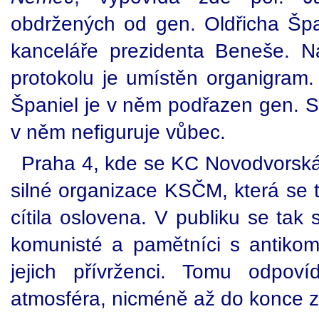
obdržených od gen. Oldřicha Špa
kanceláře prezidenta Beneše. Na
protokolu je umístěn organigram. 
Španiel je v něm podřazen gen. S
v něm nefiguruje vůbec.
Praha 4, kde se KC Novodvorská 
silné organizace KSČM, která se 
cítila oslovena. V publiku se tak s
komunisté a pamětníci s antikomu
jejich přívrženci. Tomu odpoví
atmosféra, nicméně až do konce zc