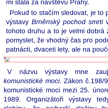
mi stála za návštěvu Prahy.
Pokud to stačím sledovat, je to 
výstavy
Brněnský pochod smrti
v
tohoto druhu a to je velmi dobrá
pomyslet, že vhodný čas pro podo
patnácti, dvaceti lety, ale na pou
V názvu výstavy mne zaujal
komunistické moci
. Zákon č.198/9
komunistické moci mezi 25. úno
1989. Organizátoři výstavy tedy