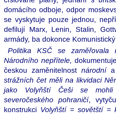
domácího odboje, odpor moskev
se vyskytuje pouze jednou, nep
defilují Marx, Lenin, Stalin, Go
armády, ba dokonce Komunistický 
Politika KSČ se zaměřovala n
Národního nepřítele,
dokumentuje
českou zaměnitelnost
národní
strážních čet měli na likvidaci N
jako Volyňští Češi se mohli 
severočeského pohraničí
, vytyč
konstrukci
Volyňští = sovětští = 