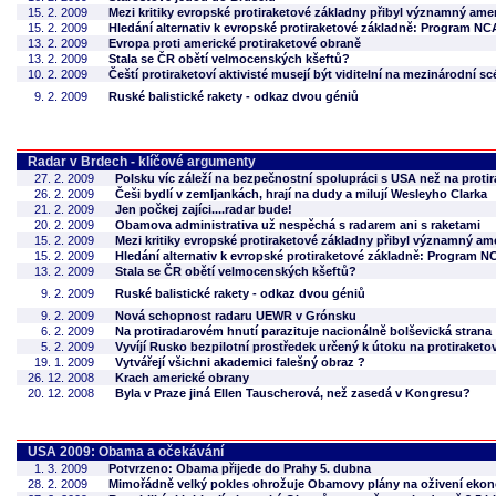
15. 2. 2009
Mezi kritiky evropské protiraketové základny přibyl významný ame
15. 2. 2009
Hledání alternativ k evropské protiraketové základně: Program NC
13. 2. 2009
Evropa proti americké protiraketové obraně
13. 2. 2009
Stala se ČR obětí velmocenských kšeftů?
10. 2. 2009
Čeští protiraketoví aktivisté musejí být viditelní na mezinárodní s
9. 2. 2009
Ruské balistické rakety - odkaz dvou géniů
Radar v Brdech - klíčové argumenty
27. 2. 2009
Polsku víc záleží na bezpečnostní spolupráci s USA než na proti
26. 2. 2009
Češi bydlí v zemljankách, hrají na dudy a milují Wesleyho Clarka
21. 2. 2009
Jen počkej zajíci....radar bude!
20. 2. 2009
Obamova administrativa už nespěchá s radarem ani s raketami
15. 2. 2009
Mezi kritiky evropské protiraketové základny přibyl významný am
15. 2. 2009
Hledání alternativ k evropské protiraketové základně: Program N
13. 2. 2009
Stala se ČR obětí velmocenských kšeftů?
9. 2. 2009
Ruské balistické rakety - odkaz dvou géniů
9. 2. 2009
Nová schopnost radaru UEWR v Grónsku
6. 2. 2009
Na protiradarovém hnutí parazituje nacionálně bolševická strana
5. 2. 2009
Vyvíjí Rusko bezpilotní prostředek určený k útoku na protiraket
19. 1. 2009
Vytvářejí všichni akademici falešný obraz ?
26. 12. 2008
Krach americké obrany
20. 12. 2008
Byla v Praze jiná Ellen Tauscherová, než zasedá v Kongresu?
USA 2009: Obama a očekávání
1. 3. 2009
Potvrzeno: Obama přijede do Prahy 5. dubna
28. 2. 2009
Mimořádně velký pokles ohrožuje Obamovy plány na oživení eko