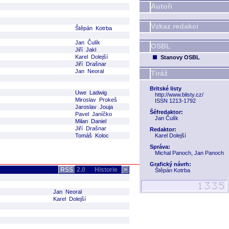
Autoři
Vzkaz redakci
Štěpán Kotrba
Jan Čulík
OSBL
Jiří Jakl
Karel Dolejší
Stanovy OSBL
Jiří Drašnar
Jan Neoral
Tiráž
Britské listy
Uwe Ladwig
http://www.blisty.cz/
Miroslav Prokeš
ISSN 1213-1792
Jaroslav Jouja
Šéfredaktor:
Pavel Janíčko
Jan Čulík
Milan Daniel
Jiří Drašnar
Redaktor:
Tomáš Koloc
Karel Dolejší
Správa:
Michal Panoch, Jan Panoch
Grafický návrh:
RSS
2.0
Historie
>
Štěpán Kotrba
Jan Neoral
Karel Dolejší