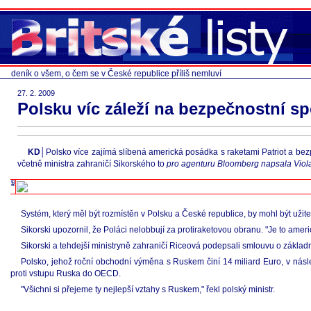
deník o všem, o čem se v České republice příliš nemluví
27. 2. 2009
Polsku víc záleží na bezpečnostní s
KD│
Polsko více zajímá slíbená americká posádka s raketami Patriot a be
včetně ministra zahraničí Sikorského to
pro agenturu Bloomberg napsala Viol
Systém, který měl být rozmístěn v Polsku a České republice, by mohl být užiteč
Sikorski upozornil, že Poláci nelobbují za protiraketovou obranu. "Je to americ
Sikorski a tehdejší ministryně zahraničí Riceová podepsali smlouvu o základně
Polsko, jehož roční obchodní výměna s Ruskem činí 14 miliard Euro, v násle
proti vstupu Ruska do OECD.
"Všichni si přejeme ty nejlepší vztahy s Ruskem," řekl polský ministr.