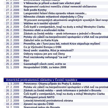
26. 2. 2009
V Německu je přísně a daně tam všichni platí
27. 2. 2009
Negramotní cudzinci nemôžu získať nemecké občianstvo
27. 2. 2009
Svět podle Kotrby
27. 2. 2009
Langeroidní řešení třeba opravdu nikam nevede...
26. 2. 2009
Německo získalo miliardové objednávky z Číny
27. 2. 2009
70 procent evropských absolventů anglických vysokých škol nesplá
27. 2. 2009
Vrátíme se k textilní výrobě?
26. 2. 2009
Češi bydlí v zemljankách, hrají na dudy a milují Wesleyho Clarka
26. 2. 2009
Domino efekt a oceňování rizika
26. 2. 2009
Záskok za česká média -- aneb informace o jednání v Bruselu
27. 2. 2009
Polsku víc záleží na bezpečnostní spolupráci s USA než na protir
26. 2. 2009
Zádušní mše za Karla Kryla
26. 2. 2009
Promiňte, ale i Turci jsou lidi, neboli Krize objasňuje myšlení
25. 2. 2009
Co je Východní Evropa v OSN
26. 2. 2009
Nový směr: stabilita. Růst je minulostí?
26. 2. 2009
Odbory nejsou jen pro své členy
26. 2. 2009
Proč neziskovky nefungují "za své" ?
26. 2. 2009
Bijci
25. 2. 2009
Gastarbajtři všech zemí, vciťte se
31. 1. 2009
Hospodaření OSBL za leden 2009
Americká protiraketová základna v České republice
1. 3. 2009
Potvrzeno: Obama přijede do Prahy 5. dubna
27. 2. 2009
Polsku víc záleží na bezpečnostní spolupráci s USA než na protir
26. 2. 2009
Záskok za česká média -- aneb informace o jednání v Bruselu
26. 2. 2009
Češi bydlí v zemljankách, hrají na dudy a milují Wesleyho Clarka
21. 2. 2009
Přeskupení priorit NATO
17. 2. 2009
Letecká kinetická protiraketová obrana
16. 2. 2009
Zjevení na sjezdu ČSSD
16. 2. 2009
Starostové jedou do Bruselu