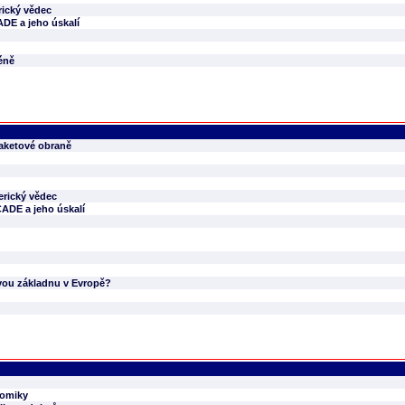
rický vědec
ADE a jeho úskalí
céně
raketové obraně
erický vědec
CADE a jeho úskalí
ovou základnu v Evropě?
nomiky