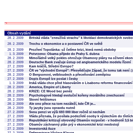
Obsah vydání
28. 2. 2009
Britská vláda "zneužívá strachu" k likvidaci demokratických svob
28. 2. 2009
Trochu o ekonomice a o postavení ČR ve světě
28. 2. 2009
Prozření Topolánka: už čelíme krizi, která nemá obdoby
1. 3. 2009
Potvrzeno: Obama přijede do Prahy 5. dubna
28. 2. 2009
Mimořádně velký pokles ohrožuje Obamovy plány na oživení eko
28. 2. 2009
Deutsche Bank zvažuje ústup od angloamerického modelu řízení
27. 2. 2009
Kam kráčíš, Střední Evropo?
27. 2. 2009
ČR ve "východní Evropě": Přesvědčujte Západ, že tomu tak není :)
28. 2. 2009
O Bergsonovi, velbloudech a přeceňování zeměpisu
27. 2. 2009
Dopis Evropě lze poslat i česky
1. 3. 2009
Irská vláda chce před hlasováním o Lisabonu reformu financování 
28. 2. 2009
America, Empire of Liberty
28. 2. 2009
KRIZE: CE Wood bez peněz
28. 2. 2009
Psychologové hledají evoluční kořeny morálního znechucení
28. 2. 2009
Slovní fetišismus
28. 2. 2009
Ale ono přece na tom nezáleží, kde ČR je...
28. 2. 2009
Ty jazyky jsou opravdu nutné
27. 2. 2009
Svou penzi ve výši 693 000 liber ročně si nechám
27. 2. 2009
Vláda přiznala, že posílala podezřelé osoby k výslechům do třetíc
27. 2. 2009
Republikáni kritizují obrovský Obamův rozpočet - v hodnotě 3,5 bi
27. 2. 2009
Obamův záchranný plán prý v ekonomické krizi neobstojí
27. 2. 2009
Investorská iluze
27. 2. 2009
Defenestrace Václava Klause