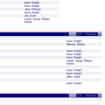
Karel Dolejší
Karel Dolejší
Jana Glivická
Karel Dolejší
Jan Čulík
Lukáš Visingr, Štěpán
Kotrba
RSS
2.0
Historie
>
Karel Dolejší
Miloslav Štěrba
Karel Dolejší
Karel Dolejší
Karel Dolejší
Lukáš Visingr, Štěpán
Kotrba
Karel Dolejší
Karel Dolejší
Milan Hlobil
Karel Dolejší
RSS
2.0
Historie
>