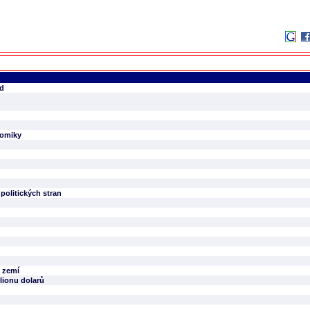
od
nomiky
politických stran
h zemí
lionu dolarů