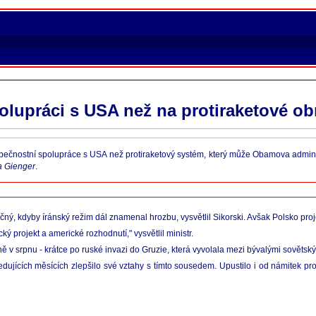
polupráci s USA než na protiraketové ob
zpečnostní spolupráce s USA než protiraketový systém, který může Obamova adminis
a Gienger
.
ný, kdyby íránský režim dál znamenal hrozbu, vysvětlil Sikorski. Avšak Polsko proje
ký projekt a americké rozhodnutí," vysvětlil ministr.
 v srpnu - krátce po ruské invazi do Gruzie, která vyvolala mezi bývalými sovětským
dujících měsících zlepšilo své vztahy s tímto sousedem. Upustilo i od námitek pr