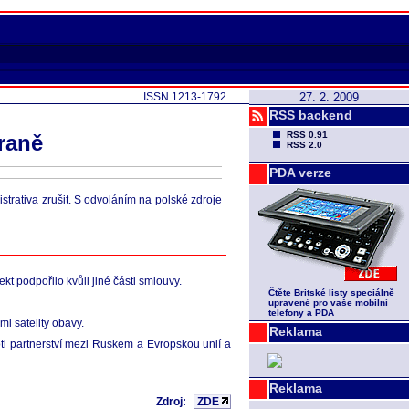
ISSN 1213-1792
27. 2. 2009
RSS backend
RSS 0.91
raně
RSS 2.0
PDA verze
trativa zrušit. S odvoláním na polské zdroje
kt podpořilo kvůli jiné části smlouvy.
Čtěte Britské listy speciálně
upravené pro vaše mobilní
telefony a PDA
i satelity obavy.
Reklama
oti partnerství mezi Ruskem a Evropskou unií a
Reklama
Zdroj:
ZDE