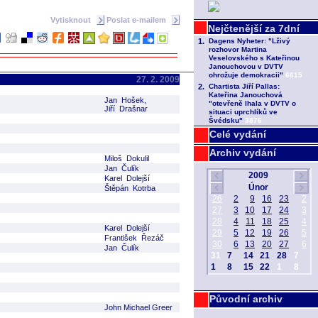
Vytisknout
Poslat e-mailem
27. 2. 2009
Jan Hošek,
Jiří Drašnar
Celé vydání
Archiv vydání
Miloš Dokulil
Jan Čulík
Karel Dolejší
Štěpán Kotrba
Karel Dolejší
František Řezáč
Jan Čulík
Původní archiv
John Michael Greer