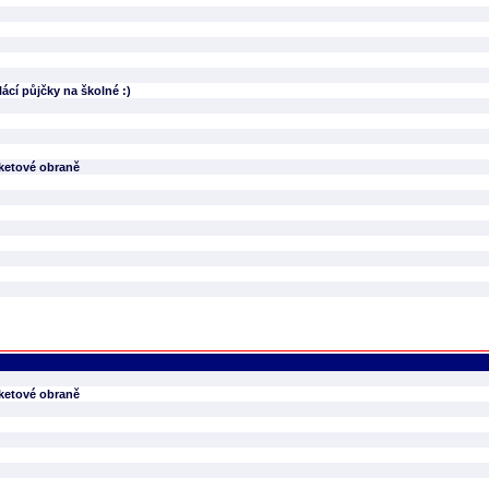
cí půjčky na školné :)
aketové obraně
aketové obraně