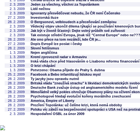
2. 3. 2009
Čínská družice se úspěšně srazila s Měsícem
2. 3. 2009
Jeden za všechny, všichni za Topolánkem
2. 3. 2009
Lidé nečtou
2. 3. 2009
Ignoranty přesvědčovat nebudu, že ČR není Čečensko
27. 2. 2009
Investorská iluze
28. 2. 2009
O Bergsonovi, velbloudech a přeceňování zeměpisu
2. 3. 2009
Vědecký objev ukončil dilema týkající se používání kmenových bu
2. 3. 2009
Jak být v životě šťastný: Dejte volný průběh své zuřivosti
2. 3. 2009
Tak existuje střední Evropa, jinak též "Central Europe" nebo ne??
28. 2. 2009
Ale ono přece na tom nezáleží, kde ČR je...
27. 2. 2009
Dopis Evropě lze poslat i česky
28. 2. 2009
Slovní fetišismus
1. 3. 2009
Nejen angličtina
1. 3. 2009
Kreml zprovoznil radar v Armaviru
1. 3. 2009
Irská vláda chce před hlasováním o Lisabonu reformu financování 
1. 3. 2009
O krizi chápání
1. 3. 2009
Potvrzeno: Obama přijede do Prahy 5. dubna
25. 2. 2009
Facebook a Bebo infantilizují lidskou mysl
28. 2. 2009
Ty jazyky jsou opravdu nutné
28. 2. 2009
Britská vláda "zneužívá strachu" k likvidaci demokratických svob
28. 2. 2009
Deutsche Bank zvažuje ústup od angloamerického modelu řízení
28. 2. 2009
Mimořádně velký pokles ohrožuje Obamovy plány na oživení eko
28. 2. 2009
Psychologové hledají evoluční kořeny morálního znechucení
28. 2. 2009
America, Empire of Liberty
28. 2. 2009
Prozření Topolánka: už čelíme krizi, která nemá obdoby
27. 2. 2009
Polsku víc záleží na bezpečnostní spolupráci s USA než na protir
2. 3. 2009
Hospodaření OSBL za únor 2009