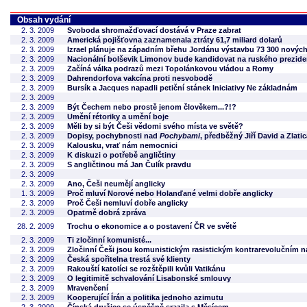
Obsah vydání
2. 3. 2009
Svoboda shromažďovací dostává v Praze zabrat
2. 3. 2009
Americká pojišťovna zaznamenala ztráty 61,7 miliard dolarů
2. 3. 2009
Izrael plánuje na západním břehu Jordánu výstavbu 73 300 nový
2. 3. 2009
Nacionální bolševik Limonov bude kandidovat na ruského prezide
2. 3. 2009
Začíná válka podrazů mezi Topolánkovou vládou a Romy
2. 3. 2009
Dahrendorfova vakcína proti nesvobodě
2. 3. 2009
Bursík a Jacques napadli petiční stánek Iniciativy Ne základnám
2. 3. 2009
2. 3. 2009
Být Čechem nebo prostě jenom člověkem...?!?
2. 3. 2009
Umění rétoriky a umění boje
2. 3. 2009
Měli by si být Češi vědomi svého místa ve světě?
2. 3. 2009
Dopisy, pochybnosti nad
Pochybami
, předběžný Jiří David a Zlati
2. 3. 2009
Kalousku, vrať nám nemocnici
2. 3. 2009
K diskuzi o potřebě angličtiny
2. 3. 2009
S angličtinou má Jan Čulík pravdu
2. 3. 2009
2. 3. 2009
Ano, Češi neumějí anglicky
1. 3. 2009
Proč mluví Norové nebo Holanďané velmi dobře anglicky
2. 3. 2009
Proč Češi nemluví dobře anglicky
2. 3. 2009
Opatrně dobrá zpráva
28. 2. 2009
Trochu o ekonomice a o postavení ČR ve světě
2. 3. 2009
Ti zločinní komunisté...
2. 3. 2009
Zločinní Češi jsou komunistickým rasistickým kontrarevolučním n
2. 3. 2009
Česká spořitelna trestá své klienty
2. 3. 2009
Rakouští katolíci se rozštěpili kvůli Vatikánu
2. 3. 2009
O legitimitě schvalování Lisabonské smlouvy
2. 3. 2009
Mravenčení
2. 3. 2009
Kooperující Írán a politika jednoho azimutu