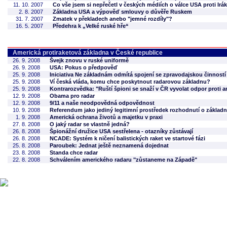
11. 10. 2007
Co vše jsem si nepřečetl v českých médiích o válce USA proti Irá
2. 8. 2007
Základna USA a výpověď smlouvy o důvěře Ruskem
31. 7. 2007
Zmatek v překladech anebo "jemné rozdíly"?
16. 5. 2007
Předehra k „Velké ruské hře“
Americká protiraketová základna v České republice
26. 9. 2008
Švejk znovu v ruské uniformě
26. 9. 2008
USA: Pokus o předpověď
25. 9. 2008
Iniciativa Ne základnám odmítá spojení se zpravodajskou činností
25. 9. 2008
Ví česká vláda, komu chce poskytnout radarovou základnu?
25. 9. 2008
Kontrarozvědka: "Ruští špioni se snaží v ČR vyvolat odpor proti 
12. 9. 2008
Obama pro radar
12. 9. 2008
9/11 a naše neodpovědná odpovědnost
10. 9. 2008
Referendum jako jediný legitimní prostředek rozhodnutí o základ
1. 9. 2008
Americká ochrana životů a majetku v praxi
27. 8. 2008
O jaký radar se vlastně jedná?
26. 8. 2008
Špionážní družice USA sestřelena - otazníky zůstávají
26. 8. 2008
NCADE: Systém k ničení balistických raket ve startové fázi
25. 8. 2008
Paroubek: Jednat ještě neznamená dojednat
23. 8. 2008
Standa chce radar
22. 8. 2008
Schválením amerického radaru "zůstaneme na Západě"