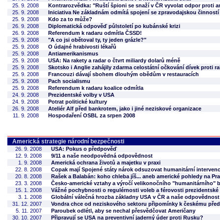
25. 9. 2008
Kontrarozvědka: "Ruští špioni se snaží v ČR vyvolat odpor proti 
25. 9. 2008
Iniciativa Ne základnám odmítá spojení se zpravodajskou činností
25. 9. 2008
Kdo za to může?
26. 9. 2008
Diplomatická odpověď půlstoletí po kubánské krizi
26. 9. 2008
Referendum k radaru odmítla ČSSD!
25. 9. 2008
"A co jsi obětoval ty, ty jeden grázle?"
25. 9. 2008
O údajné hrabivosti lékařů
25. 9. 2008
Antiamerikanismus
25. 9. 2008
USA: Na rakety a radar o čtvrt miliardy dolarů méně
25. 9. 2008
Skotsko i Anglie zahájily zdarma celostátní očkování dívek proti 
25. 9. 2008
Francouzi dávají sbohem dlouhým obědům v restauracích
25. 9. 2008
Pach socialismu
25. 9. 2008
Referendum k radaru koalice odmítla
24. 9. 2008
Prezidentské volby v USA
24. 9. 2008
Potrat politické kultury
26. 9. 2008
Ateliér Alf před bankrotem, jako i jiné neziskové organizace
11. 9. 2008
Hospodaření OSBL za srpen 2008
Americká strategie národní bezpečnosti
26. 9. 2008
USA: Pokus o předpověď
12. 9. 2008
9/11 a naše neodpovědná odpovědnost
1. 9. 2008
Americká ochrana životů a majetku v praxi
22. 8. 2008
Copak mají Spojené státy nárok odsuzovat humanitární interven
20. 8. 2008
Rašek a Balabán: koho chleba jíš... aneb americké pohledy na Pra
23. 3. 2008
Česko-americké vztahy a výročí velikonočního "humanitárního"
15. 1. 2008
Vážné pochybnosti o regulérnosti voleb a férovosti prezidentsk
3. 1. 2008
Globální válečná hrozba základny USA v ČR a naše odpovědnost
31. 12. 2007
Vondra chce od neziskového sektoru připomínky k českému před
5. 11. 2007
Paroubek odlétl, aby se nechal přesvědčovat Američany
30. 10. 2007
Připravují se USA na preventivní jaderný úder proti Rusku?