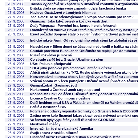
28. 9. 2008
Taliban vyjednává se Západem o ukončení konfliktu v Afghánistá
28. 9. 2008
Britská vláda se připravuje znárodnit další krachující banku
27. 9. 2008
Havlovo
Odcházení
v Londýně: Nic moc
27. 9. 2008
The Times:
To se středovýchodní Evropa osvobodila pro
tohle
?
27. 9. 2008
Guardian
: Jako když pejsek a kočička vařili dort
27. 9. 2008
Daily Telegraph
: Povrchní hra, kterou herci přehrávají
28. 1. 2008
Odcházení
od Václava Havla: Stará hra, která nevědomky nastoluj
26. 9. 2008
Izrael požádal Spojené státy o svolení vybombardovat jaderné inst
27. 9. 2008
Indické rakety Agni: Od regionálního odstrašení ke globální výzvě
26. 9. 2008
Na schůzce v Bílém domě se účastníci nedohodli o balíku na zác
26. 9. 2008
Chudák prezident Bush, aneb Oblékněte se tepleji, jde do tuhého
26. 9. 2008
Ruská rozvědka je mocná
26. 9. 2008
Co zbude za 40 let z Gruzie, Ukrajiny a z plen
26. 9. 2008
USA: Pokus o předpověď
27. 9. 2008
SOFA jako pohovka pro americkou armádu v Česku
27. 9. 2008
Afričtí piráti získali tanky T-72, Rusko plánuje vojenskou akci u bř
24. 9. 2008
Konzervativní starosta chce v Londýně vytvořit wifi zónu zadarm
25. 9. 2008
Vzácná shoda ve všech partajích: Občané nesmějí vidět do zákulisí
27. 9. 2008
Gamardžobat! Gagimardžot!
27. 9. 2008
Harkonneni a Čunkové aneb target spotted
27. 9. 2008
Neonacista Erik Sedláček z Dělnické strany odsouzen k nepodmín
27. 9. 2008
Licence Creative Commons v češtině
27. 9. 2008
Další incident mezi USA a Pákistánem skončil na Valném sromážd
26. 9. 2008
Bdělá a nestranná BIS
27. 9. 2008
Potvrzené dodávky vojenské techniky do Gruzie v letech 2000-200
27. 9. 2008
Začíná nové kolo finanční krize: zkrachovala největší americká spo
27. 9. 2008
Ve čtvrtek byly vypuštěny další tři družice GLONASS
27. 9. 2008
Moskovské rošády
27. 9. 2008
Integračná nádej pre Latinskú Ameriku
26. 9. 2008
Švejk znovu v ruské uniformě
27. 9. 2008
Finančná kríza: Privatizácia ziskov a kolektivizácia strát