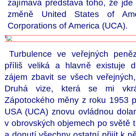
zajímavá představa toho, že jde
změně United States of Am
Corporations of America (UCA).
Turbulence ve veřejných peně
příliš veliká a hlavně existuje 
zájem zbavit se všech veřejných,
Druhá vize, která se mi vkr
Zápotockého měny z roku 1953 p
USA (UCA) znovu ovládnou dolar, 
v obrovských objemech po světě tí
a donutí všechny ostatní přijít k 