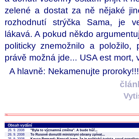
zelené a dostat za ně nějaké jin
rozhodnutí strýčka Sama, je v
lákavá. A pokud někdo argumentuje
politicky znemožnilo a položilo,
právě možná jde... USA est mort, 
A hlavně: Nekamenujte proroky!!!
člán
Vyt
Obsah vydání
26. 9. 2008
"Byla to významná změna". A bude hůř...
26. 9. 2008
To Rusové donutili ministryni obrany zpívat...
25. 9. 2008
Kauza Bernard: Napsali jsme, že je politický turista, soud pravdi