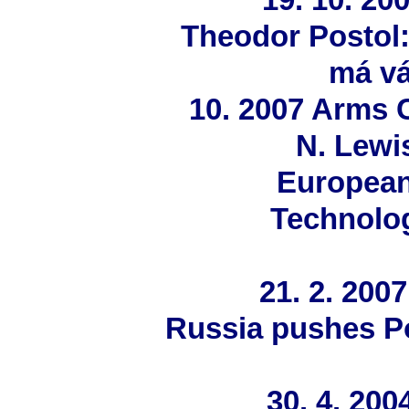
Theodor Postol:
má v
10. 2007 Arms 
N. Lewi
European
Technolog
21. 2. 200
Russia pushes Po
30. 4. 20