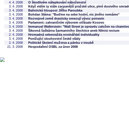
4. 4. 2008
O škodlivém nálepkování náboženství
3. 4. 2008
Když vidím ty stále zacpanější pražské ulice, plné dusivého smrad
3. 4. 2008
Balistická hloupost Jiřího Paroubka
3. 4. 2008
Bohdan Sláma: "Buďme na sebe hodní, nic jiného nemáme"
3. 4. 2008
Rozvojové země drasticky omezují vývoz potravin
3. 4. 2008
Parlament: zahraničním výborem otřásalo Kosovo
3. 4. 2008
Immanuel Wallerstein: "Wall Street je opravdu založen na chamtivo
3. 4. 2008
Šikovná šaškárna šarmantního šlechtice aneb Nilnisi rectum
2. 4. 2008
Hromadná sebevražda novinářské individuality
3. 4. 2008
Ponižující slouhovství české vlády
2. 4. 2008
Politické školení mužstva a pánbu v troubě
21. 3. 2008
Hospodaření OSBL za únor 2008