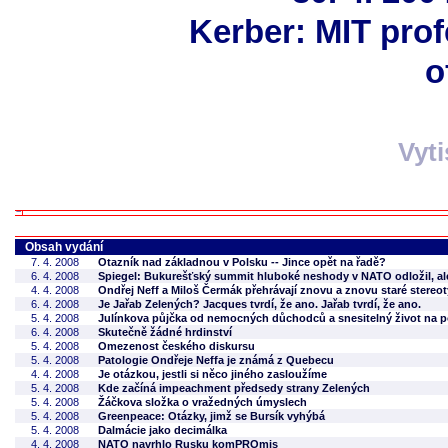
Kerber: MIT prof
o
Vyt
Obsah vydání
7. 4. 2008
Otazník nad základnou v Polsku -- Jince opět na řadě?
6. 4. 2008
Spiegel: Bukurešťský summit hluboké neshody v NATO odložil, ale
4. 4. 2008
Ondřej Neff a Miloš Čermák přehrávají znovu a znovu staré stereo
6. 4. 2008
Je Jařab Zelených? Jacques tvrdí, že ano. Jařab tvrdí, že ano.
5. 4. 2008
Julínkova půjčka od nemocných důchodců a snesitelný život na po
6. 4. 2008
Skutečně žádné hrdinství
5. 4. 2008
Omezenost českého diskursu
5. 4. 2008
Patologie Ondřeje Neffa je známá z Quebecu
4. 4. 2008
Je otázkou, jestli si něco jiného zasloužíme
5. 4. 2008
Kde začíná impeachment předsedy strany Zelených
5. 4. 2008
Žáčkova složka o vražedných úmyslech
5. 4. 2008
Greenpeace: Otázky, jimž se Bursík vyhýbá
5. 4. 2008
Dalmácie jako decimálka
4. 4. 2008
NATO navrhlo Rusku komPROmis