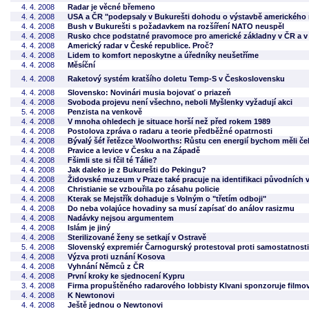
4. 4. 2008
Radar je věcné břemeno
4. 4. 2008
USA a ČR "podepsaly v Bukurešti dohodu o výstavbě amerického 
4. 4. 2008
Bush v Bukurešti s požadavkem na rozšíření NATO neuspěl
4. 4. 2008
Rusko chce podstatné pravomoce pro americké základny v ČR a v
4. 4. 2008
Americký radar v České republice. Proč?
4. 4. 2008
Lidem to komfort neposkytne a úředníky neušetříme
4. 4. 2008
Měsíční
4. 4. 2008
Raketový systém kratšího doletu Temp-S v Československu
4. 4. 2008
Slovensko: Novinári musia bojovať o priazeň
4. 4. 2008
Svoboda projevu není všechno, neboli Myšlenky vyžadují akci
5. 4. 2008
Penzista na venkově
4. 4. 2008
V mnoha ohledech je situace horší než před rokem 1989
4. 4. 2008
Postolova zpráva o radaru a teorie předběžné opatrnosti
4. 4. 2008
Bývalý šéf řetězce Woolworths: Růstu cen energií bychom měli čeli
4. 4. 2008
Pravice a levice v Česku a na Západě
4. 4. 2008
Fšimli ste si fčil té Tálie?
4. 4. 2008
Jak daleko je z Bukurešti do Pekingu?
4. 4. 2008
Židovské muzeum v Praze také pracuje na identifikaci původních 
4. 4. 2008
Christianie se vzbouřila po zásahu policie
4. 4. 2008
Kterak se Mejstřík dohaduje s Volným o "třetím odboji"
4. 4. 2008
Do neba volajúce hovadiny sa musí zapísať do análov rasizmu
4. 4. 2008
Nadávky nejsou argumentem
4. 4. 2008
Islám je jiný
4. 4. 2008
Sterilizované ženy se setkají v Ostravě
5. 4. 2008
Slovenský expremiér Čarnogurský protestoval proti samostatnost
4. 4. 2008
Výzva proti uznání Kosova
4. 4. 2008
Vyhnání Němců z ČR
4. 4. 2008
První kroky ke sjednocení Kypru
3. 4. 2008
Firma propuštěného radarového lobbisty Klvani sponzoruje filmový
4. 4. 2008
K Newtonovi
4. 4. 2008
Ještě jednou o Newtonovi