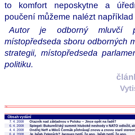
to komfort neposkytne a úřed
poučení můžeme nalézt například
Autor je odborný mluvčí pr
místopředseda sboru odborných m
strategii, místopředseda parlame
politiku.
člán
Vyt
Obsah vydání
7. 4. 2008
Otazník nad základnou v Polsku -- Jince opět na řadě?
6. 4. 2008
Spiegel: Bukurešťský summit hluboké neshody v NATO odložil, ale
4. 4. 2008
Ondřej Neff a Miloš Čermák přehrávají znovu a znovu staré stereo
6. 4. 2008
Je Jařab Zelených? Jacques tvrdí, že ano. Jařab tvrdí, že ano.