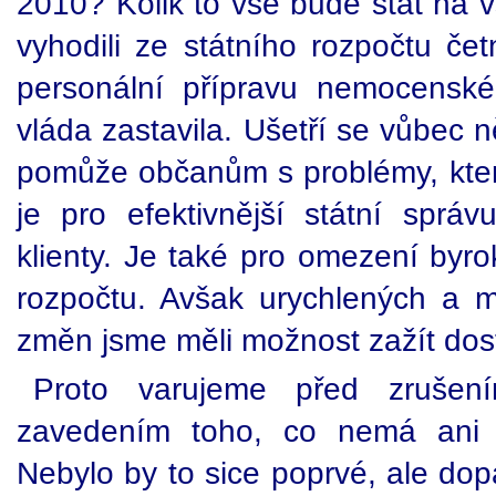
2010? Kolik to vše bude stát na v
vyhodili ze státního rozpočtu čet
personální přípravu nemocenské
vláda zastavila. Ušetří se vůbec 
pomůže občanům s problémy, kt
je pro efektivnější státní správ
klienty. Je také pro omezení byro
rozpočtu. Avšak urychlených a 
změn jsme měli možnost zažít dos
Proto varujeme před zrušen
zavedením toho, co nemá ani 
Nebylo by to sice poprvé, ale do