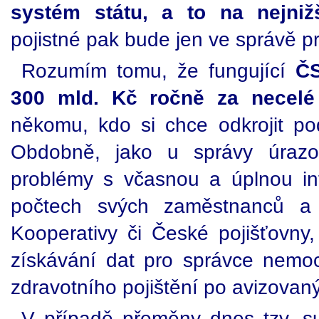
systém státu, a to na nejniž
pojistné pak bude jen ve správě pr
Rozumím tomu, že fungující
ČS
300 mld. Kč ročně za necelé
někomu, kdo si chce odkrojit po
Obdobně, jako u správy úrazov
problémy s včasnou a úplnou in
počtech svých zaměstnanců a t
Kooperativy či České pojišťovny, 
získávání dat pro správce nem
zdravotního pojištění po avizova
V případě přeměny dnes tzv. 