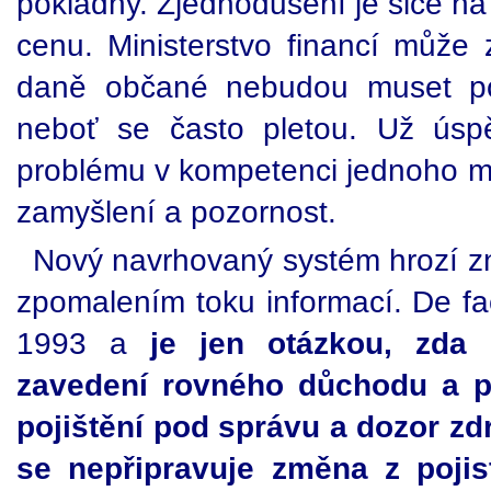
pokladny. Zjednodušení je sice na 
cenu. Ministerstvo financí může z
daně občané nebudou muset po
neboť se často pletou. Už úsp
problému v kompetenci jednoho min
zamyšlení a pozornost.
Nový navrhovaný systém hrozí zn
zpomalením toku informací. De fac
1993 a
je jen otázkou, zda
zavedení rovného důchodu a 
pojištění pod správu a dozor zd
se nepřipravuje změna z poji