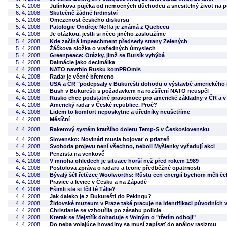
5. 4. 2008
Julínkova půjčka od nemocných důchodců a snesitelný život na po
6. 4. 2008
Skutečně žádné hrdinství
5. 4. 2008
Omezenost českého diskursu
5. 4. 2008
Patologie Ondřeje Neffa je známá z Quebecu
4. 4. 2008
Je otázkou, jestli si něco jiného zasloužíme
5. 4. 2008
Kde začíná impeachment předsedy strany Zelených
5. 4. 2008
Žáčkova složka o vražedných úmyslech
5. 4. 2008
Greenpeace: Otázky, jimž se Bursík vyhýbá
5. 4. 2008
Dalmácie jako decimálka
4. 4. 2008
NATO navrhlo Rusku komPROmis
4. 4. 2008
Radar je věcné břemeno
4. 4. 2008
USA a ČR "podepsaly v Bukurešti dohodu o výstavbě amerického 
4. 4. 2008
Bush v Bukurešti s požadavkem na rozšíření NATO neuspěl
4. 4. 2008
Rusko chce podstatné pravomoce pro americké základny v ČR a v
4. 4. 2008
Americký radar v České republice. Proč?
4. 4. 2008
Lidem to komfort neposkytne a úředníky neušetříme
4. 4. 2008
Měsíční
4. 4. 2008
Raketový systém kratšího doletu Temp-S v Československu
4. 4. 2008
Slovensko: Novinári musia bojovať o priazeň
4. 4. 2008
Svoboda projevu není všechno, neboli Myšlenky vyžadují akci
5. 4. 2008
Penzista na venkově
4. 4. 2008
V mnoha ohledech je situace horší než před rokem 1989
4. 4. 2008
Postolova zpráva o radaru a teorie předběžné opatrnosti
4. 4. 2008
Bývalý šéf řetězce Woolworths: Růstu cen energií bychom měli čeli
4. 4. 2008
Pravice a levice v Česku a na Západě
4. 4. 2008
Fšimli ste si fčil té Tálie?
4. 4. 2008
Jak daleko je z Bukurešti do Pekingu?
4. 4. 2008
Židovské muzeum v Praze také pracuje na identifikaci původních 
4. 4. 2008
Christianie se vzbouřila po zásahu policie
4. 4. 2008
Kterak se Mejstřík dohaduje s Volným o "třetím odboji"
4. 4. 2008
Do neba volajúce hovadiny sa musí zapísať do análov rasizmu