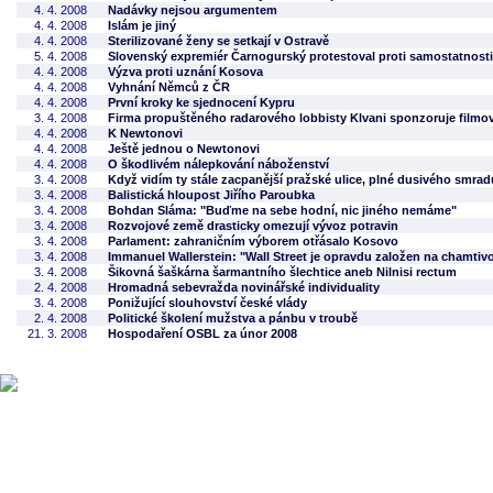
4. 4. 2008
Nadávky nejsou argumentem
4. 4. 2008
Islám je jiný
4. 4. 2008
Sterilizované ženy se setkají v Ostravě
5. 4. 2008
Slovenský expremiér Čarnogurský protestoval proti samostatnost
4. 4. 2008
Výzva proti uznání Kosova
4. 4. 2008
Vyhnání Němců z ČR
4. 4. 2008
První kroky ke sjednocení Kypru
3. 4. 2008
Firma propuštěného radarového lobbisty Klvani sponzoruje filmový
4. 4. 2008
K Newtonovi
4. 4. 2008
Ještě jednou o Newtonovi
4. 4. 2008
O škodlivém nálepkování náboženství
3. 4. 2008
Když vidím ty stále zacpanější pražské ulice, plné dusivého smrad
3. 4. 2008
Balistická hloupost Jiřího Paroubka
3. 4. 2008
Bohdan Sláma: "Buďme na sebe hodní, nic jiného nemáme"
3. 4. 2008
Rozvojové země drasticky omezují vývoz potravin
3. 4. 2008
Parlament: zahraničním výborem otřásalo Kosovo
3. 4. 2008
Immanuel Wallerstein: "Wall Street je opravdu založen na chamtivo
3. 4. 2008
Šikovná šaškárna šarmantního šlechtice aneb Nilnisi rectum
2. 4. 2008
Hromadná sebevražda novinářské individuality
3. 4. 2008
Ponižující slouhovství české vlády
2. 4. 2008
Politické školení mužstva a pánbu v troubě
21. 3. 2008
Hospodaření OSBL za únor 2008