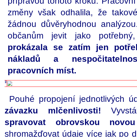
přípravou tohoto kroku. Pracovní
změny však odhalila, že takov
žádnou důvěryhodnou analýzou
občanům jevit jako potřebný
prokázala se zatím jen potř
nákladů a nespočitatelno
pracovních míst.
Pouhé propojení jednotlivých 
závazku mlčenlivosti!
Vyvstá
spravovat obrovskou novou
shromažďovat údaje více jak po do