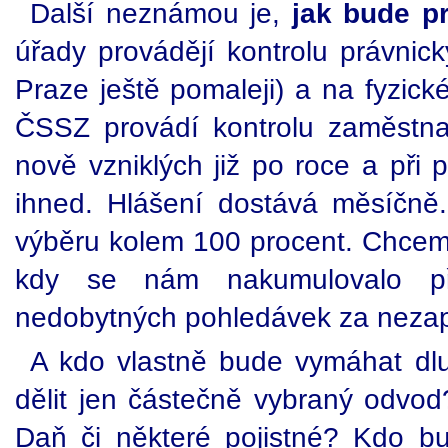
Další neznámou je,
jak bude p
úřady provádějí kontrolu právnick
Praze ještě pomaleji) a na fyzick
ČSSZ provádí kontrolu zaměstna
nově vzniklých již po roce a při
ihned. Hlášení dostává měsíčně
výběru kolem 100 procent. Chceme 
kdy se nám nakumulovalo p
nedobytných pohledávek za nezap
A kdo vlastně bude vymáhat dl
dělit jen částečně vybraný odvo
Daň či některé pojistné? Kdo bu