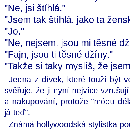
"Ne, jsi štíhlá."
"Jsem tak štíhlá, jako ta žens
"Jo."
"Ne, nejsem, jsou mi těsné dž
"Fajn, jsou ti těsné džíny."
"Takže si taky myslíš, že jsem 
Jedna z dívek, které touží být ve
svěřuje, že ji nyní nejvíce vzrušuj
a nakupování, protože "módu dělaj
já teď".
Známá hollywoodská stylistka po