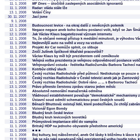
11. 1. 2008
MF Dnes
-- útočiště zaslepených asociálních ignorantů
11. 1. 2008
Radar: vláda stále lže
13. 1. 2008
Volání Číny
30. 11. 2007
Jací jsme
9. 1. 2008
12. 1. 2008
Budoucnost levice - na okraj další z nevěcných polemik
12. 1. 2008
Negace negace aneb koho budou poslanci volit, když se Jan Šiná
12. 1. 2008
Jak Václav Klaus bagatelizoval význam internetu
12. 1. 2008
To, že občané nemají přístup k mediální minulosti, je výhodou Vá
11. 1. 2008
Nejlevnější auto na světě a vozy na vzduch
11. 1. 2008
Projekt Air Car nemůže splnit, co slibuje
11. 1. 2008
Zničí Julínek špičkové lékařské pracoviště?
11. 1. 2008
Václav Klaus by měl být prezidentem celé zeměkoule
11. 1. 2008
Veřejná volba prezidenta je veřejnou odpovědností poslance vol
11. 1. 2008
Veřejnoprávní ostuda - ředitelka Radiožurnálu Barbora Tachecí n
11. 1. 2008
Kotrbův citlivý sluch
11. 1. 2008
Český rozhlas Radiobulvár před půlnocí: Nediskutuje se pouze o 
11. 1. 2008
Český rozhlas Radiobulvár v České televizi aneb jak je Žantovský
12. 1. 2008
Český rozhlas Radiobulvár: Dobré ráno ... ... s Barborou Tachecí
13. 1. 2008
Právo přineslo čerstvou zprávu starou jeden měsíc
11. 1. 2008
Absolutně nemorální manažerská odměna
11. 1. 2008
Vládnoucí establishment považuje "demokratické" mechanismy z
11. 1. 2008
Ústavní soud odmítl schematickou praxi českých soudů
11. 1. 2008
Bénazír Bhuttová: existují lidé, které podezřívám, že chtějí zabr
11. 1. 2008
Vizionář Egon Bondy
11. 1. 2008
Bludný kruh české levice
11. 1. 2008
Bludný kruh levicových teoretiků
11. 1. 2008
Průmyslová implantace dětí do vampíra
11. 1. 2008
Britský HDP na jednoho obyvatele předstihne americký
11. 1. 2008
■ ■ ■
11. 1. 2008
Boj kultury, boj náboženství, aneb Od lásky k bližnímu k lásce k 
11. 1. 2008
Jak se nás také paradoxně týká prezidentská volba (podle toho, k