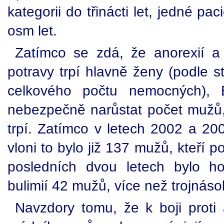
kategorii do třinácti let, jedné p
osm let.
Zatímco se zdá, že anorexií a
potravy trpí hlavně ženy (podle st
celkového počtu nemocných), Br
nebezpečně narůstat počet mužů, 
trpí. Zatímco v letech 2002 a 200
vloni to bylo již 137 mužů, kteří p
posledních dvou letech bylo hos
bulimií 42 mužů, více než trojnáso
Navzdory tomu, že k boji proti a