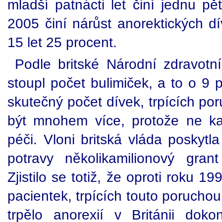
mladší patnácti let činí jednu p
2005 činí nárůst anorektických dí
15 let 25 procent.
Podle britské Národní zdravotn
stoupl počet bulimiček, a to o 9 p
skutečný počet dívek, trpících po
být mnohem více, protože ne ka
péči. Vloni britská vláda poskyt
potravy několikamilionový grant 
Zjistilo se totiž, že oproti roku 1
pacientek, trpících touto porucho
trpělo anorexií v Británii do