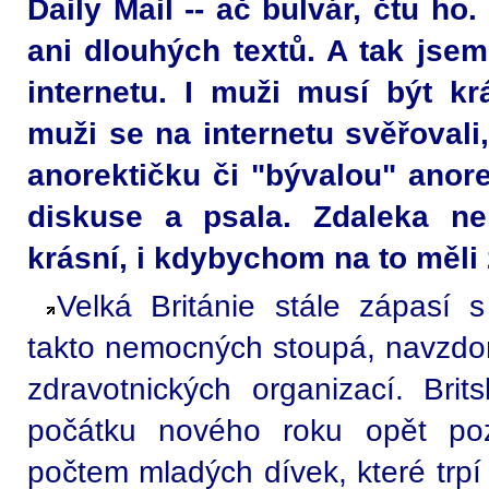
Daily Mail -- ač bulvár, čtu ho.
ani dlouhých textů. A tak jsem
internetu. I muži musí být kr
muži se na internetu svěřovali, 
anorektičku či "bývalou" anore
diskuse a psala. Zdaleka n
krásní, i kdybychom na to měli 
Velká Británie stále zápasí s
takto nemocných stoupá, navzdo
zdravotnických organizací. Brit
počátku nového roku opět poza
počtem mladých dívek, které trpí 