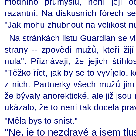
módního průmyslu, není její od
razantní. Na diskusních fórech se
"Jak mohu zhubnout na velikost nu
Na stránkách listu Guardian se vl
strany -- zpovědi mužů, kteří žij
nula". Přiznávají, že jejich štíhl
"Těžko říct, jak by se to vyvíjelo, 
z nich. Partnerky všech mužů jim 
že bývaly anorektické, ale již jsou
ukázalo, že to není tak docela pra
"Měla bys to sníst."
"Ne, je to nezdravé a jsem tlu