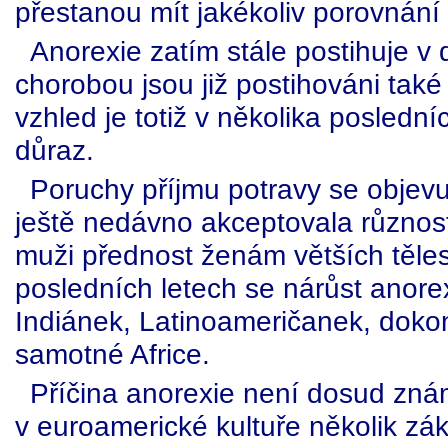
přestanou mít jakékoliv porovnání s
Anorexie zatím stále postihuje v d
chorobou jsou již postihováni také c
vzhled je totiž v několika poslední
důraz.
Poruchy příjmu potravy se objevuj
ještě nedávno akceptovala různost
muži přednost ženám větších těle
posledních letech se nárůst anorex
Indiánek, Latinoameričanek, dokon
samotné Africe.
Příčina anorexie není dosud známa
v euroamerické kultuře několik zák