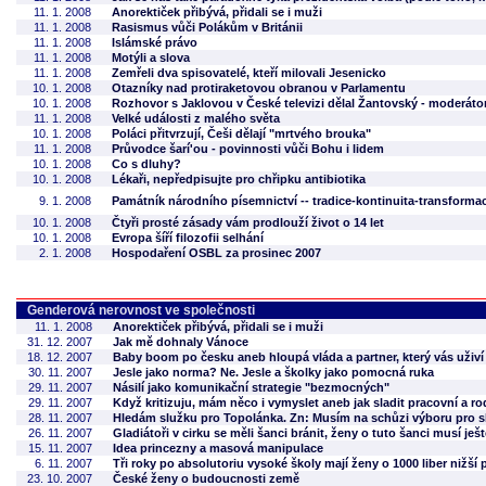
11. 1. 2008
Anorektiček přibývá, přidali se i muži
11. 1. 2008
Rasismus vůči Polákům v Británii
11. 1. 2008
Islámské právo
11. 1. 2008
Motýli a slova
11. 1. 2008
Zemřeli dva spisovatelé, kteří milovali Jesenicko
10. 1. 2008
Otazníky nad protiraketovou obranou v Parlamentu
10. 1. 2008
Rozhovor s Jaklovou v České televizi dělal Žantovský - moderát
11. 1. 2008
Velké události z malého světa
10. 1. 2008
Poláci přitvrzují, Češi dělají "mrtvého brouka"
11. 1. 2008
Průvodce šarí'ou - povinnosti vůči Bohu i lidem
10. 1. 2008
Co s dluhy?
10. 1. 2008
Lékaři, nepředpisujte pro chřipku antibiotika
9. 1. 2008
Památník národního písemnictví -- tradice-kontinuita-transforma
10. 1. 2008
Čtyři prosté zásady vám prodlouží život o 14 let
10. 1. 2008
Evropa šíří filozofii selhání
2. 1. 2008
Hospodaření OSBL za prosinec 2007
Genderová nerovnost ve společnosti
11. 1. 2008
Anorektiček přibývá, přidali se i muži
31. 12. 2007
Jak mě dohnaly Vánoce
18. 12. 2007
Baby boom po česku aneb hloupá vláda a partner, který vás uživí
30. 11. 2007
Jesle jako norma? Ne. Jesle a školky jako pomocná ruka
29. 11. 2007
Násilí jako komunikační strategie "bezmocných"
29. 11. 2007
Když kritizuju, mám něco i vymyslet aneb jak sladit pracovní a r
28. 11. 2007
Hledám služku pro Topolánka. Zn: Musím na schůzi výboru pro sl
26. 11. 2007
Gladiátoři v cirku se měli šanci bránit, ženy o tuto šanci musí ješ
15. 11. 2007
Idea princezny a masová manipulace
6. 11. 2007
Tři roky po absolutoriu vysoké školy mají ženy o 1000 liber nižší 
23. 10. 2007
České ženy o budoucnosti země