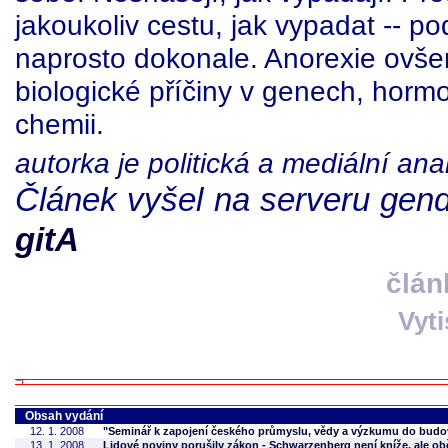
jakoukoliv cestu, jak vypadat -- po
naprosto dokonale. Anorexie ovš
biologické příčiny v genech, ho
chemii.
autorka je politická a mediální ana
Článek vyšel na serveru gend
gitA
člán
Vyt
Obsah vydání
12. 1. 2008
"Seminář k zapojení českého průmyslu, vědy a výzkumu do budo
13. 1. 2008
Lidové noviny porušily zákon - Schwarzenberg není kníže, ale o