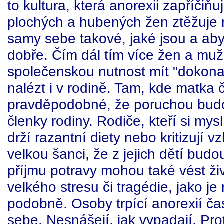
to kultura, která anorexii zapříčiňu
plochých a hubených žen ztěžuje 
samy sebe takové, jaké jsou a aby 
dobře. Čím dál tím více žen a muž
společenskou nutnost mít "dokonalé
nalézt i v rodině. Tam, kde matka či
pravděpodobné, že poruchou budou
členky rodiny. Rodiče, kteří si myslí
drží razantní diety nebo kritizují v
velkou šanci, že z jejich dětí budo
příjmu potravy mohou také vést ži
velkého stresu či tragédie, jako je
podobně. Osoby trpící anorexií ča
sebe. Nesnášejí, jak vypadají. Pro