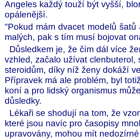
Angeles každý touží být vyšší, blo
opálenější.
"Pokud mám dvacet modelů šatů a 
malých, pak s tím musí bojovat on
Důsledkem je, že čím dál více žen
vzhled, začalo užívat clenbuterol
steroidům, díky níž ženy dokáží v
Přípravek má ale problém, byl toti
koní a pro lidský organismus může
důsledky.
Lékaři se shodují na tom, že vzo
které jsou navíc pro časopisy mn
upravovány, mohou mít nedozírné 