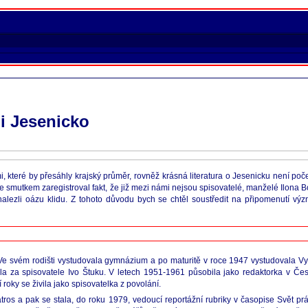
li Jesenicko
, které by přesáhly krajský průměr, rovněž krásná literatura o Jesenicku není počet
 se smutkem zaregistroval fakt, že již mezi námi nejsou spisovatelé, manželé Ilona 
 nalezli oázu klidu. Z tohoto důvodu bych se chtěl soustředit na připomenutí výz
Ve svém rodišti vystudovala gymnázium a po maturitě v roce 1947 vystudovala Vys
ala za spisovatele Ivo Štuku. V letech 1951-1961 působila jako redaktorka v Č
roky se živila jako spisovatelka z povolání.
ros a pak se stala, do roku 1979, vedoucí reportážní rubriky v časopise Svět prá