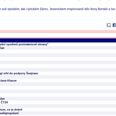
e své epickém, tak i lyrickém žánru. Jesenickem inspirované dílo Ilony Borské a Ivo
vání systémů protiraketové obrany"
bčan
gl vrhl do podpory Švejnara
clava Klause
ičům
a ČT24
tom, co je dobré
 veřejnoprávní