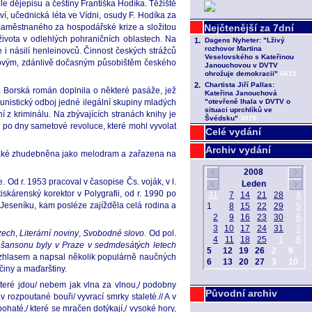
e dějepisu a češtiny Františka Hodíka. Těžiště
í, učednická léta ve Vídni, osudy F. Hodíka za
 nezaměstnaného za hospodářské krize a složitou
vota v odlehlých pohraničních oblastech. Na
 i násilí henleinovců. Činnost českých strážců
 Novým, zdánlivě dočasným působištěm českého
a Borská román doplnila o některé pasáže, jež
unistický odboj jedné ilegální skupiny mladých
í z kriminálu. Na zbývajících stranách knihy je
až po dny sametové revoluce, které mohl vyvolat
Celé vydání
Archiv vydání
také zhudebněna jako melodram a zařazena na
e. Od r. 1953 pracoval v časopise Čs. voják, v l.
kárenský korektor v Polygrafii, od r. 1990 po
u Jeseníku, kam posléze zajížděla celá rodina a
zech
,
Literární noviny
,
Svobodné slovo
. Od pol.
šansonu byly v Praze v sedmdesátých letech
 rozhlasem a napsal několik populárně naučných
mčiny a maďarštiny.
které jdou/ nebem jak vlna za vlnou,/ podobny
Původní archiv
 rozpoutané bouři/ vyvrací smrky staleté.// A v
řebohaté,/ které se mračen dotýkají,/ vysoké hory,