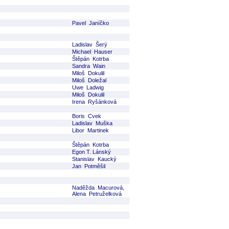
Pavel Janíčko
Ladislav Šerý
Michael Hauser
Štěpán Kotrba
Sandra Wain
Miloš Dokulil
Miloš Doležal
Uwe Ladwig
Miloš Dokulil
Irena Ryšánková
Boris Cvek
Ladislav Muška
Libor Martinek
Štěpán Kotrba
Egon T. Lánský
Stanislav Kaucký
Jan Potměšil
Naděžda Macurová,
Alena Petruželková