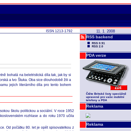
ISSN 1213-1792
11. 1. 2008
RSS backend
RSS 0.91
RSS 2.0
PDA verze
ně bohatá na beletristická díla tak, jak by si
Borská a Ivo Štuka. Oba sice dlouhodobě žili a
namu jejich literárního díla pro tento bohem
Čtěte Britské listy speciálně
upravené pro vaše mobilní
telefony a PDA
Reklama
okou školu politickou a sociální. V roce 1952
eskoslovenském rozhlase a do roku 1970 učila
Reklama
ce. Od počátku 80. let je opět spisovatelkou z