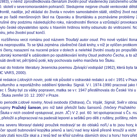
1983), v němž zprostředkovala čtenářům životní pouť vlastenecky založeného učitel
0. století v severomoravském pohraničí. Sledujeme nejprve chudé venkovské dětstv
ké frontě, naděje, jež vkládal do života v novém samostatném státě, obtížný život
eme po řadě menšinových škol na Opavsku a Bruntálsku a poznáváme problémy ži
ušné dny podzimu následujícího roku, národnostní třenice a vzrůstající provokace
bylo české obyvatelstvo spolu s hlavním hrdinou knihy odsunuto do vnitrozemí.
íru, jeho životní pouť končí.
a rozšířenou verzi románu pod názvem
Troufalý autor osud
. Pro nové vydání Ilon
 nepropustila. To se týká zejména závěrečné části knihy, v níž je vylíčen protikom
cími členy, nasazení na nucené práce v dolech a nelehké životní osudy po propuštěn
 autorský komentář k událostem po opublikování knihy
Osud jednoho Čecha
, a to 
áti devíti let, pět týdnů poté, kdy pochovala svého manžela Ivo Štuku.
sal do historie literatury Jesenicka poemou
Zpívající vodopád
(1962), která byla 
C VARS, 2000).
ské redakce
Lidových novin
, poté rok působil v ostravské redakci a od r. 1951 v Praz
urního a reportážního oddělení týdeníku Signál. V l. 1974-1990 pracoval jako tis
tec I. Štuky byl za války popraven, matka se v r. 1947 přestěhovala do České Vsi 
I. Štuka zemřel 10. 12. 2007 v Praze.
do periodik
Lidové noviny
,
Nová svoboda
(Ostrava),
Čs. Voják
,
Signál
,
Svět v obra
 skupiny
Pražský šanson
, pro niž také přeložil řadu šansonů.
(Večery Pražského 
 Štuka v nich osobně vystupoval, pozn. JČ
) V 2. pol. 60. let spolupracoval s Čs.
 přeložil a přepracoval na padesát leporel a sešitků pro děti z ruštiny, polštiny, ně
na severu Moravy/ daleký proužek modravý/ se do oblaků noří,/ a to jsou hory, 
r spustí bubnování/ kopýtka jelenů a laní,/ nad lesy káně přesně krouží/ a vichr v
ubaly zlatý kov.//Ze skal a z lesů teď se křísí/ ozvěna dávných slov,/ a hory,/ hory p