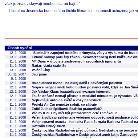
však je znáte,/ skrývají mnohou starou báji...."
Literatura Jesenicka bude ztrátou těchto literárních osobností ochuzena jak v
Obsah vydání
12. 1. 2008
"Seminář k zapojení českého průmyslu, vědy a výzkumu do budo
13. 1. 2008
Lidové noviny porušily zákon - Schwarzenberg není kníže, ale o
11. 1. 2008
MF Dnes
-- útočiště zaslepených asociálních ignorantů
11. 1. 2008
Radar: vláda stále lže
13. 1. 2008
Volání Číny
30. 11. 2007
Jací jsme
9. 1. 2008
12. 1. 2008
Budoucnost levice - na okraj další z nevěcných polemik
12. 1. 2008
Negace negace aneb koho budou poslanci volit, když se Jan Šiná
12. 1. 2008
Jak Václav Klaus bagatelizoval význam internetu
12. 1. 2008
To, že občané nemají přístup k mediální minulosti, je výhodou Vá
11. 1. 2008
Nejlevnější auto na světě a vozy na vzduch
11. 1. 2008
Projekt Air Car nemůže splnit, co slibuje
11. 1. 2008
Zničí Julínek špičkové lékařské pracoviště?
11. 1. 2008
Václav Klaus by měl být prezidentem celé zeměkoule
11. 1. 2008
Veřejná volba prezidenta je veřejnou odpovědností poslance vol
11. 1. 2008
Veřejnoprávní ostuda - ředitelka Radiožurnálu Barbora Tachecí n
11. 1. 2008
Kotrbův citlivý sluch
11. 1. 2008
Český rozhlas Radiobulvár před půlnocí: Nediskutuje se pouze o 
11. 1. 2008
Český rozhlas Radiobulvár v České televizi aneb jak je Žantovský