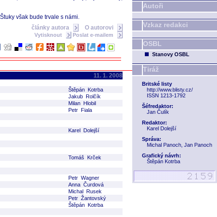
Autoři
 Štuky však bude trvale s námi.
Vzkaz redakci
články autora
O autorovi
Vytisknout
Poslat e-mailem
OSBL
Stanovy OSBL
Tiráž
11. 1. 2008
Britské listy
Štěpán Kotrba
http://www.blisty.cz/
ISSN 1213-1792
Jakub Rolčík
Milan Hlobil
Šéfredaktor:
Petr Fiala
Jan Čulík
Redaktor:
Karel Dolejší
Karel Dolejší
Správa:
Michal Panoch, Jan Panoch
Grafický návrh:
Tomáš Krček
Štěpán Kotrba
Petr Wagner
Anna Čurdová
Michal Rusek
Petr Žantovský
Štěpán Kotrba