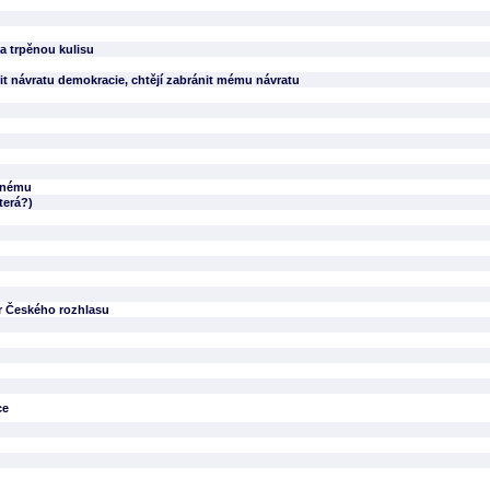
a trpěnou kulisu
ánit návratu demokracie, chtějí zabránit mému návratu
jinému
terá?)
or Českého rozhlasu
ce