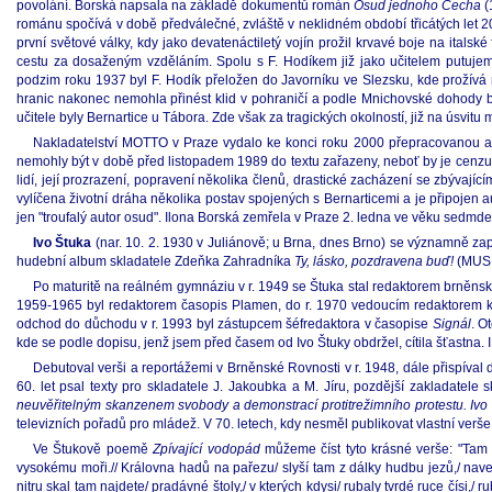
povolání. Borská napsala na základě dokumentů román
Osud jednoho Čecha
(
románu spočívá v době předválečné, zvláště v neklidném období třicátých let 2
první světové války, kdy jako devatenáctiletý vojín prožil krvavé boje na itals
cestu za dosaženým vzděláním. Spolu s F. Hodíkem již jako učitelem putuj
podzim roku 1937 byl F. Hodík přeložen do Javorníku ve Slezsku, kde prožívá r
hranic nakonec nemohla přinést klid v pohraničí a podle Mnichovské dohody 
učitele byly Bernartice u Tábora. Zde však za tragických okolností, již na úsvitu m
Nakladatelství MOTTO v Praze vydalo ke konci roku 2000 přepracovanou 
nemohly být v době před listopadem 1989 do textu zařazeny, neboť by je cenzura
lidí, její prozrazení, popravení několika členů, drastické zacházení se zbývají
vylíčena životní dráha několika postav spojených s Bernarticemi a je připojen
jen "troufalý autor osud". Ilona Borská zemřela v Praze 2. ledna ve věku sedmdes
Ivo Štuka
(nar. 10. 2. 1930 v Juliánově; u Brna, dnes Brno) se významně zap
hudební album skladatele Zdeňka Zahradníka
Ty, lásko, pozdravena buď!
(MUSI
Po maturitě na reálném gymnáziu v r. 1949 se Štuka stal redaktorem brněn
1959-1965 byl redaktorem časopis Plamen, do r. 1970 vedoucím redaktorem kult
odchod do důchodu v r. 1993 byl zástupcem šéfredaktora v časopise
Signál
. O
kde se podle dopisu, jenž jsem před časem od Ivo Štuky obdržel, cítila šťastna. 
Debutoval verši a reportážemi v Brněnské Rovnosti v r. 1948, dále přispíval 
60. let psal texty pro skladatele J. Jakoubka a M. Jíru, pozdější zakladatele
neuvěřitelným skanzenem svobody a demonstrací protitrežimního protestu. Ivo
televizních pořadů pro mládež. V 70. letech, kdy nesměl publikovat vlastní verše,
Ve Štukově poemě
Zpívající vodopád
můžeme číst tyto krásné verše: "Tam 
vysokému moři.// Královna hadů na pařezu/ slyší tam z dálky hudbu jezů,/ naveče
nitru skal tam najdete/ pradávné štoly,/ v kterých kdysi/ rubaly tvrdé ruce čísi,/ r