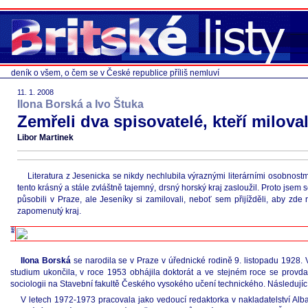
deník o všem, o čem se v České republice příliš nemluví
11. 1. 2008
Ilona Borská a Ivo Štuka
Zemřeli dva spisovatelé, kteří milova
Libor Martinek
Literatura z Jesenicka se nikdy nechlubila výraznými literárními osobnostmi
tento krásný a stále zvláštně tajemný, drsný horský kraj zasloužil. Proto jsem
působili v Praze, ale Jeseníky si zamilovali, neboť sem přijížděli, aby zde
zapomenutý kraj.
Ilona Borská
se narodila se v Praze v úřednické rodině 9. listopadu 1928. 
studium ukončila, v roce 1953 obhájila doktorát a ve stejném roce se provd
sociologii na Stavební fakultě Českého vysokého učení technického. Následující 
V letech 1972-1973 pracovala jako vedoucí redaktorka v nakladatelství Albat