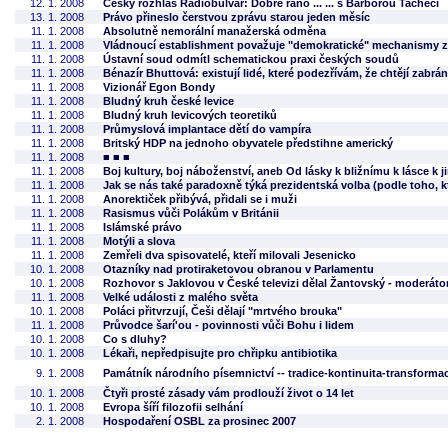
12. 1. 2008
Český rozhlas Radiobulvár: Dobré ráno ... ... s Barborou Tachecí
13. 1. 2008
Právo přineslo čerstvou zprávu starou jeden měsíc
11. 1. 2008
Absolutně nemorální manažerská odměna
11. 1. 2008
Vládnoucí establishment považuje "demokratické" mechanismy z
11. 1. 2008
Ústavní soud odmítl schematickou praxi českých soudů
11. 1. 2008
Bénazír Bhuttová: existují lidé, které podezřívám, že chtějí zabr
11. 1. 2008
Vizionář Egon Bondy
11. 1. 2008
Bludný kruh české levice
11. 1. 2008
Bludný kruh levicových teoretiků
11. 1. 2008
Průmyslová implantace dětí do vampíra
11. 1. 2008
Britský HDP na jednoho obyvatele předstihne americký
11. 1. 2008
■ ■ ■
11. 1. 2008
Boj kultury, boj náboženství, aneb Od lásky k bližnímu k lásce k 
11. 1. 2008
Jak se nás také paradoxně týká prezidentská volba (podle toho, k
11. 1. 2008
Anorektiček přibývá, přidali se i muži
11. 1. 2008
Rasismus vůči Polákům v Británii
11. 1. 2008
Islámské právo
11. 1. 2008
Motýli a slova
11. 1. 2008
Zemřeli dva spisovatelé, kteří milovali Jesenicko
10. 1. 2008
Otazníky nad protiraketovou obranou v Parlamentu
10. 1. 2008
Rozhovor s Jaklovou v České televizi dělal Žantovský - moderát
11. 1. 2008
Velké události z malého světa
10. 1. 2008
Poláci přitvrzují, Češi dělají "mrtvého brouka"
11. 1. 2008
Průvodce šarí'ou - povinnosti vůči Bohu i lidem
10. 1. 2008
Co s dluhy?
10. 1. 2008
Lékaři, nepředpisujte pro chřipku antibiotika
9. 1. 2008
Památník národního písemnictví -- tradice-kontinuita-transforma
10. 1. 2008
Čtyři prosté zásady vám prodlouží život o 14 let
10. 1. 2008
Evropa šíří filozofii selhání
2. 1. 2008
Hospodaření OSBL za prosinec 2007