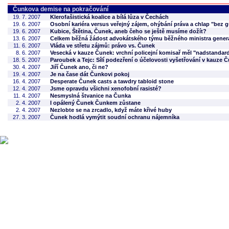
Čunkova demise na pokračování
19. 7. 2007
Klerofašistická koalice a bílá lůza v Čechách
19. 6. 2007
Osobní kariéra versus veřejný zájem, ohýbání práva a chlap "bez g
19. 6. 2007
Kubice, Štětina, Čunek, aneb čeho se ještě musíme dožít?
13. 6. 2007
Celkem běžná žádost advokátského týmu běžného ministra generá
11. 6. 2007
Vláda ve střetu zájmů: právo vs. Čunek
8. 6. 2007
Vesecká v kauze Čunek: vrchní policejní komisař měl "nadstandard
18. 5. 2007
Paroubek a Tejc: Sílí podezření o účelovosti vyšetřování v kauze Č
30. 4. 2007
Jiří Čunek ano, či ne?
19. 4. 2007
Je na čase dát Čunkovi pokoj
16. 4. 2007
Desperate Čunek casts a tawdry tabloid stone
12. 4. 2007
Jsme opravdu všichni xenofobní rasisté?
11. 4. 2007
Nesmyslná štvanice na Čunka
2. 4. 2007
I opálený Čunek Čunkem zůstane
2. 4. 2007
Nezlobte se na zrcadlo, když máte křivé huby
27. 3. 2007
Čunek hodlá vymýtit soudní ochranu nájemníka