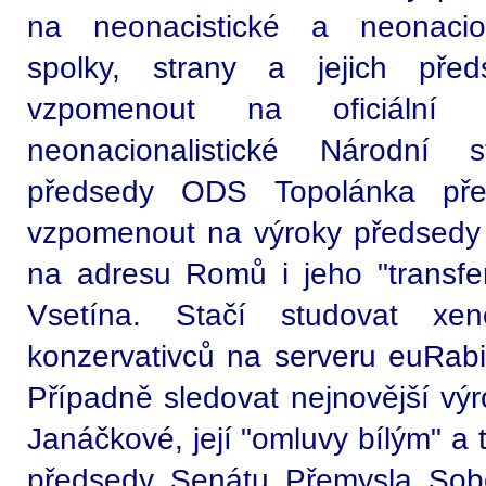
na neonacistické a neonacion
spolky, strany a jejich předs
vzpomenout na oficiální 
neonacionalistické Národní
předsedy ODS Topolánka pře
vzpomenout na výroky předsedy
na adresu Romů i jeho "transfe
Vsetína. Stačí studovat xen
konzervativců na serveru euRabi
Případně sledovat nejnovější výr
Janáčkové, její "omluvy bílým" a
předsedy Senátu Přemysla Sobo