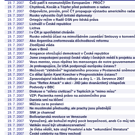
19. 7. 2007
Češi patří k nesmutnějším Evropanům - PROČ?
19. 7. 2007
Chytilová, Kocáb a Töpfer před polednem o radaru
19. 7. 2007
Odpovězte, prosím, proč ČT propaguje výstavbu amerického rada
19. 7. 2007
Rusko vyhostilo čtyři britské diplomaty
19. 7. 2007
Ortegův režim v Radě OSN pro lidská práva
19. 7. 2007
Lichváři v České republice
19. 7. 2007
Lichva
19. 7. 2007
I v ČR je spotřebitel chráněn
19. 7. 2007
Rusko odmítá účast na mimořádném zasedání Smlouvy o konvenčn
19. 7. 2007
Ako Argentína zreformovala dôchodkovú reformu
19. 7. 2007
Zlodějská vláda
19. 7. 2007
Kam v Brně
18. 7. 2007
Arogance ohrožující demokracii v České republice
18. 7. 2007
Jsme znepokojeni postoji české vlády i českých médií k projektu 
19. 7. 2007
Vous mentez, vous répétez les mensonges de notre gouvernement e
19. 7. 2007
Je prekvapujúce, že USA podporujú európsku ústavu?
19. 7. 2007
Možnosti "zklidnění" legislativního procesu v Poslanecké sněmo
18. 7. 2007
Co dělal špión Karel Koecher v Prognostickém ústavu?
19. 7. 2007
Zpravodajství iráckého odboje za dny 1. – 15. července 2007
19. 7. 2007
Duo "Reflex Attack" v akci - JXD jako dvanáctiletý chlapeček
19. 7. 2007
Podvody v BBC
19. 7. 2007
Diskuse o "střetu civilizací" v Teplicích je "mimo mísu"
19. 7. 2007
VZP: Pacientka nemá právo na asistenčního psa
19. 7. 2007
Daniela smí na léčení
19. 7. 2007
Můžou za to poslanci
19. 7. 2007
Ne muslimské předsudky, ale prachy jsou přednější
19. 7. 2007
SNK je chamraď
19. 7. 2007
Bolívarianská revoluce ve Venezuele
19. 7. 2007
Vytoužený, ale bohužel mylný pocit bezpečnosti, aneb Co můj tehd
19. 7. 2007
Vatikán musí být ultrakonzervativní
18. 7. 2007
Je třeba vědět, kde stojí Poselství a kde "sekundární literatura"
19. 7. 2007
České celebrity na filmy nechodí