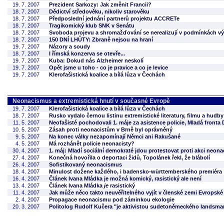
19. 7. 2007
Prezident Sarkozy: Jak změnit Francii?
18. 7. 2007
Dědictví středověku, nikoliv starověku
18. 7. 2007
Předposlední jednání partnerů projektu ACCRETe
18. 7. 2007
Tragikomický klub SNK v Senátu
18. 7. 2007
Svoboda projevu a shromažďování se nerealizují v podmínkách v
18. 7. 2007
150 DNÍ LHŮTY: Zbraně nejsou na hraní
19. 7. 2007
Názory a soudy
18. 7. 2007
I římská konzerva se otevře...
19. 7. 2007
Kuba: Dokud nás Alzheimer neskolí
19. 7. 2007
Opět jsme u toho - co je pravice a co je levice
19. 7. 2007
Klerofašistická koalice a bílá lůza v Čechách
Neonacismus a extremistická hnutí v současné Evropě
19. 7. 2007
Klerofašistická koalice a bílá lůza v Čechách
18. 7. 2007
Rusko vydalo černou listinu extremistické literatury, filmu a hudby
11. 5. 2007
Neofašisté pochodovali 1. máje za asistence policie, Mladá fronta 
10. 5. 2007
Zásah proti neonacistům v Brně byl oprávněný
9. 5. 2007
Na konec války nezapomínají Němci ani Rakušané
4. 5. 2007
Má rozhánět policie neonacisty?
30. 4. 2007
1. máj: Mladí sociální demokraté jdou protestovat proti akci neon
27. 4. 2007
Konečná hovořila o deportaci židů, Topolánek řekl, že blábolí
26. 4. 2007
Sofistikovaný neonacismus
18. 4. 2007
Minulost dožene každého, i badensko-württemberského premiéra
16. 4. 2007
Článek Ivana Mládka je možná komický, rasistický ale není
13. 4. 2007
Článek Ivana Mládka
je
rasistický
11. 4. 2007
Jak může něco takto neuvěřitelného vyjít v členské zemi Evropské
2. 4. 2007
Propagace neonacismu pod záminkou ekologie
20. 3. 2007
Politolog Rudolf Kučera "je aktivistou sudetoněmeckého landsma