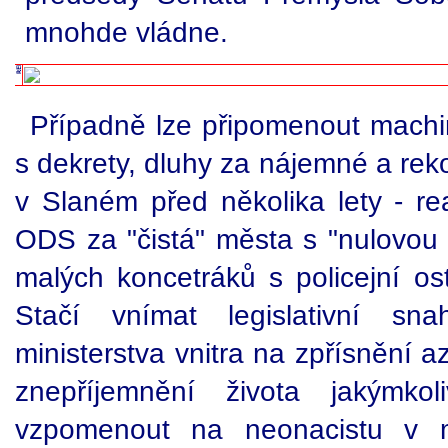
mnohde vládne.
Případně lze připomenout mach
s dekrety, dluhy za nájemné a re
v Slaném před několika lety - rea
ODS za "čistá" města s "nulovou t
malých koncetráků s policejní os
Stačí vnímat legislativní s
ministerstva vnitra na zpřísnění az
znepříjemnění života jakýmkol
vzpomenout na neonacistu v mě