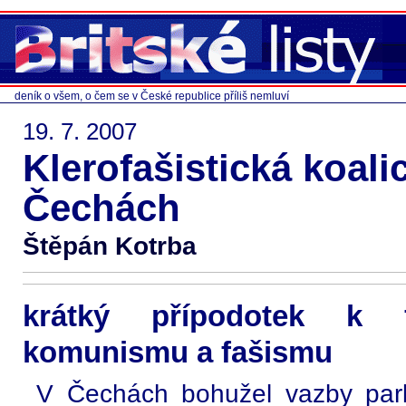
deník o všem, o čem se v České republice příliš nemluví
19. 7. 2007
Klerofašistická koalic
Čechách
Štěpán Kotrba
krátký přípodotek k 
komunismu a fašismu
V Čechách bohužel vazby parla