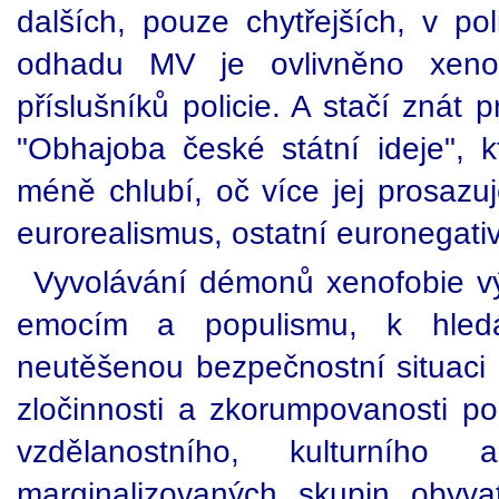
dalších, pouze chytřejších, v poli
odhadu MV je ovlivněno xeno
příslušníků policie. A stačí zná
"Obhajoba české státní ideje",
méně chlubí, oč více jej prosazuj
eurorealismus, ostatní euronegativ
Vyvolávání démonů xenofobie výr
emocím a populismu, k hledá
neutěšenou bezpečnostní situaci 
zločinnosti a zkorumpovanosti po
vzdělanostního, kulturního 
marginalizovaných skupin obyva