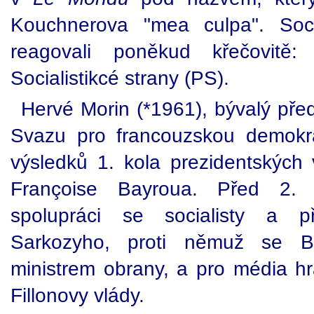
Kouchnerova "mea culpa". Socia
reagovali poněkud křečovitě:
Socialistikcé strany (PS).
Hervé Morin (*1961), bývalý pře
Svazu pro francouzskou demokrac
výsledků 1. kola prezidentských 
Françoise Bayroua. Před 2. k
spolupráci se socialisty a p
Sarkozyho, proti němuž se Ba
ministrem obrany, a pro média hraj
Fillonovy vlády.