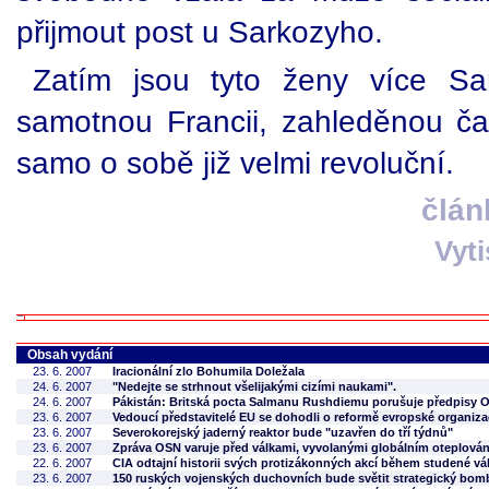
přijmout post u Sarkozyho.
Zatím jsou tyto ženy více Sa
samotnou Francii, zahleděnou čas
samo o sobě již velmi revoluční.
člán
Vyt
Obsah vydání
23. 6. 2007
Iracionální zlo Bohumila Doležala
24. 6. 2007
"Nedejte se strhnout všelijakými cizími naukami".
24. 6. 2007
Pákistán: Britská pocta Salmanu Rushdiemu porušuje předpisy 
23. 6. 2007
Vedoucí představitelé EU se dohodli o reformě evropské organiz
23. 6. 2007
Severokorejský jaderný reaktor bude "uzavřen do tří týdnů"
23. 6. 2007
Zpráva OSN varuje před válkami, vyvolanými globálním oteplová
22. 6. 2007
CIA odtajní historii svých protizákonných akcí během studené vá
23. 6. 2007
150 ruských vojenských duchovních bude světit strategický bom