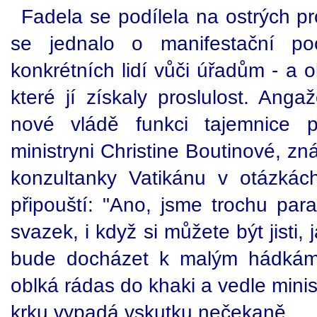
Fadela se podílela na ostrých pr
se jednalo o manifestační po
konkrétních lidí vůči úřadům - a 
které jí získaly proslulost. Anga
nové vládě funkci tajemnice p
ministryni Christine Boutinové, zn
konzultanky Vatikánu v otázkách
připouští: "Ano, jsme trochu para
svazek, i když si můžete být jisti
bude docházet k malým hádkám.
oblká rádas do khaki a vedle mini
krku vypadá vskutku nečekaně.