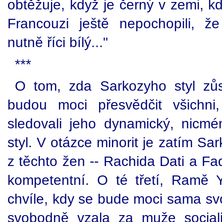
obtěžuje, když je černý v zemi, kde
Francouzi ještě nepochopili, 
nutně říci bílý..."
***
O tom, zda Sarkozyho styl zů
budou moci přesvědčit všichni
sledovali jeho dynamický, nicm
styl. V otázce minorit je zatím Sa
z těchto žen -- Rachida Dati a Fa
kompetentní. O té třetí, Ramě
chvíle, kdy se bude moci sama svo
svobodně vzala za muže socialis