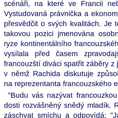
scénáři, na které ve Francii n
Vystudovaná právnička a ekonom
přesvědčit o svých kvalitách. Je 
takovou pozici jmenována osobn
ryze kontinentálního francouzské
vysílala před časem zpravodaj
francouzští diváci spatřit záběry z
v němž Rachida diskutuje způs
na reprezentanta francouzského e
"Budu vás nazývat francouzkou m
dosti rozvášněný snědý mladík. R
záschvat smíchu a odpovídá: "J