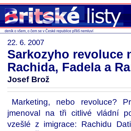
deník o všem, o čem se v České republice příliš nemluví
22. 6. 2007
Sarkozyho revoluce 
Rachida, Fadela a R
Josef Brož
Marketing, nebo revoluce? Pr
jmenoval na tři citlivé vládní p
vzešlé z imigrace: Rachidu Da