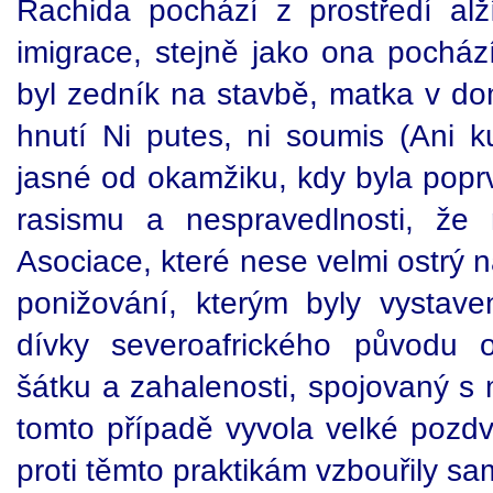
Rachida pochází z prostředí alží
imigrace, stejně jako ona pochází
byl zedník na stavbě, matka v do
hnutí Ni putes, ni soumis (Ani k
jasné od okamžiku, kdy byla popr
rasismu a nespravedlnosti, že
Asociace, které nese velmi ostrý 
ponižování, kterým byly vystav
dívky severoafrického původu 
šátku a zahalenosti, spojovaný s
tomto případě vyvola velké pozdvi
proti těmto praktikám vzbouřily s