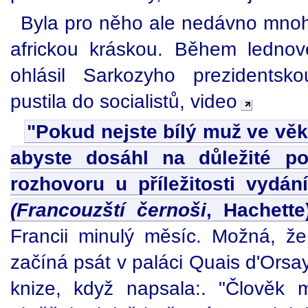
Byla pro něho ale nedávno mnoh
africkou kráskou. Během ledno
ohlásil Sarkozyho prezidentsk
pustila do socialistů, video
"Pokud nejste bílý muž ve věk
abyste dosáhl na důležité pol
rozhovoru u příležitosti vydá
(Francouzští černoši
, Hachett
Francii minulý měsíc. Možná, že 
začíná psát v paláci Quais d'Orsa
knize, když napsala:. "Člověk 