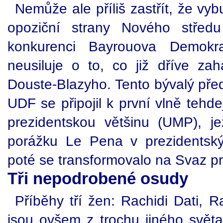
Nemůže ale příliš zastřít, že vy
opoziční strany Nového středu
konkurenci Bayrouova Demokra
neusiluje o to, co již dříve zah
Douste-Blazyho. Tento bývalý pře
UDF se připojil k první vlně tehd
prezidentskou většinu (UMP), j
porážku Le Pena v prezidentsk
poté se transformovalo na Svaz pr
Tři nepodrobené osudy
Příběhy tří žen: Rachidi Dati,
jsou ovšem z trochu jiného světa.