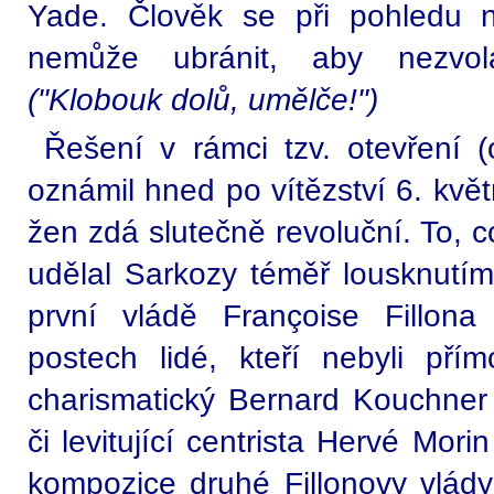
Yade. Člověk se při pohledu na
nemůže ubránit, aby nezvo
("Klobouk dolů, umělče!")
Řešení v rámci tzv. otevření (
oznámil hned po vítězství 6. květ
žen zdá slutečně revoluční. To, co
udělal Sarkozy téměř lousknutím
první vládě Françoise Fillona
postech lidé, kteří nebyli přím
charismatický Bernard Kouchner 
či levitující centrista Hervé Mori
kompozice druhé Fillonovy vlád