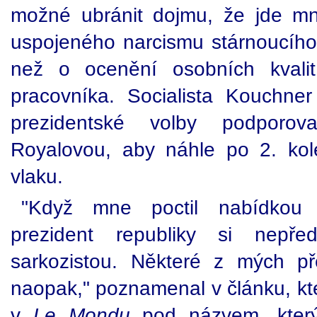
možné ubránit dojmu, že jde m
uspojeného narcismu stárnoucího 
než o ocenění osobních kvalit
pracovníka. Socialista Kouchne
prezidentské volby podporov
Royalovou, aby náhle po 2. kol
vlaku.
"Když mne poctil nabídkou ří
prezident republiky si nepře
sarkozistou. Některé z mých p
naopak," poznamenal v článku, kte
v
Le Mondu
pod názvem, který