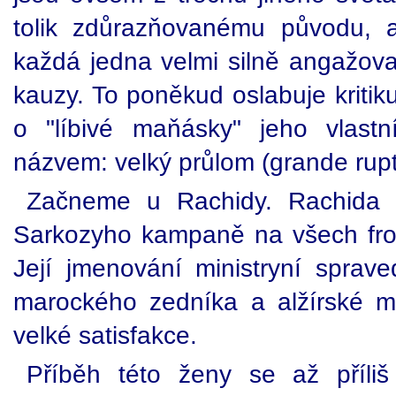
tolik zdůrazňovanému původu, 
každá jedna velmi silně angažova
kauzy. To poněkud oslabuje kriti
o "líbivé maňásky" jeho vlastn
názvem: velký průlom (grande rupt
Začneme u Rachidy. Rachida 
Sarkozyho kampaně na všech frontá
Její jmenování ministryní sprave
marockého zedníka a alžírské ma
velké satisfakce.
Příběh této ženy se až příli