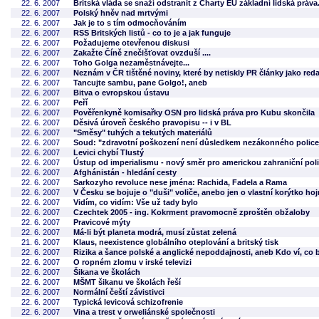
22. 6. 2007
Britská vláda se snaží odstranit z Charty EU základní lidská práva
22. 6. 2007
Polský hněv nad mrtvými
22. 6. 2007
Jak je to s tím odmocňováním
22. 6. 2007
RSS Britských listů - co to je a jak funguje
22. 6. 2007
Požadujeme otevřenou diskusi
22. 6. 2007
Zakažte Číně znečišťovat ovzduší ....
22. 6. 2007
Toho Golga nezaměstnávejte...
22. 6. 2007
Neznám v ČR tištěné noviny, které by netiskly PR články jako red
22. 6. 2007
Tancujte sambu, pane Golgo!, aneb
22. 6. 2007
Bitva o evropskou ústavu
22. 6. 2007
Peří
22. 6. 2007
Pověřenkyně komisařky OSN pro lidská práva pro Kubu skončila
22. 6. 2007
Děsivá úroveň českého pravopisu -- i v BL
22. 6. 2007
"Směsy" tuhých a tekutých materiálů
22. 6. 2007
Soud: "zdravotní poškození není důsledkem nezákonného police
22. 6. 2007
Levici chybí Tlustý
22. 6. 2007
Ústup od imperialismu - nový směr pro americkou zahraniční poli
22. 6. 2007
Afghánistán - hledání cesty
22. 6. 2007
Sarkozyho revoluce nese jména: Rachida, Fadela a Rama
22. 6. 2007
V Česku se bojuje o "duši" voliče, anebo jen o vlastní korýtko ho
22. 6. 2007
Vidím, co vidím: Vše už tady bylo
22. 6. 2007
Czechtek 2005 - ing. Kokrment pravomocně zproštěn obžaloby
22. 6. 2007
Pravicové mýty
22. 6. 2007
Má-li být planeta modrá, musí zůstat zelená
21. 6. 2007
Klaus, neexistence globálního oteplování a britský tisk
22. 6. 2007
Rizika a šance polské a anglické nepoddajnosti, aneb Kdo ví, co 
22. 6. 2007
O ropném zlomu v irské televizi
22. 6. 2007
Šikana ve školách
22. 6. 2007
MŠMT šikanu ve školách řeší
22. 6. 2007
Normální čeští závistivci
22. 6. 2007
Typická levicová schizofrenie
22. 6. 2007
Vina a trest v orweliánské společnosti