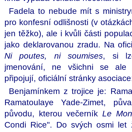
Fadela to nebude mít s ministry
pro konfesní odlišnosti (v otázkác
jen těžko), ale i kvůli části popul
jako deklarovanou zradu. Na ofic
Ni poutes, ni soumises
, si l
jmenování, ne všichni se ale
připojují, oficiální stránky asociac
Benjamínkem z trojice je: Ram
Ramatoulaye Yade-Zimet, pův
původu, kterou večerník
Le Mon
Condi Rice". Do svých osmi let 