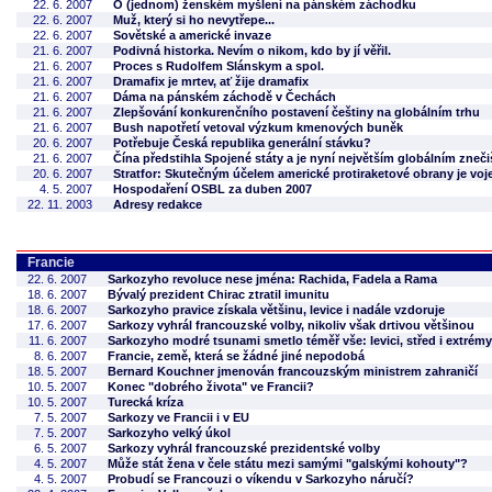
22. 6. 2007
O (jednom) ženském myšlení na pánském záchodku
22. 6. 2007
Muž, který si ho nevytřepe...
22. 6. 2007
Sovětské a americké invaze
21. 6. 2007
Podivná historka. Nevím o nikom, kdo by jí věřil.
21. 6. 2007
Proces s Rudolfem Slánskym a spol.
21. 6. 2007
Dramafix je mrtev, ať žije dramafix
21. 6. 2007
Dáma na pánském záchodě v Čechách
21. 6. 2007
Zlepšování konkurenčního postavení češtiny na globálním trhu
21. 6. 2007
Bush napotřetí vetoval výzkum kmenových buněk
20. 6. 2007
Potřebuje Česká republika generální stávku?
21. 6. 2007
Čína předstihla Spojené státy a je nyní největším globálním zneč
20. 6. 2007
Stratfor: Skutečným účelem americké protiraketové obrany je vo
4. 5. 2007
Hospodaření OSBL za duben 2007
22. 11. 2003
Adresy redakce
Francie
22. 6. 2007
Sarkozyho revoluce nese jména: Rachida, Fadela a Rama
18. 6. 2007
Bývalý prezident Chirac ztratil imunitu
18. 6. 2007
Sarkozyho pravice získala většinu, levice i nadále vzdoruje
17. 6. 2007
Sarkozy vyhrál francouzské volby, nikoliv však drtivou většinou
11. 6. 2007
Sarkozyho modré tsunami smetlo téměř vše: levici, střed i extrémy
8. 6. 2007
Francie, země, která se žádné jiné nepodobá
18. 5. 2007
Bernard Kouchner jmenován francouzským ministrem zahraničí
10. 5. 2007
Konec "dobrého života" ve Francii?
10. 5. 2007
Turecká kríza
7. 5. 2007
Sarkozy ve Francii i v EU
7. 5. 2007
Sarkozyho velký úkol
6. 5. 2007
Sarkozy vyhrál francouzské prezidentské volby
4. 5. 2007
Může stát žena v čele státu mezi samými "galskými kohouty"?
4. 5. 2007
Probudí se Francouzi o víkendu v Sarkozyho náručí?