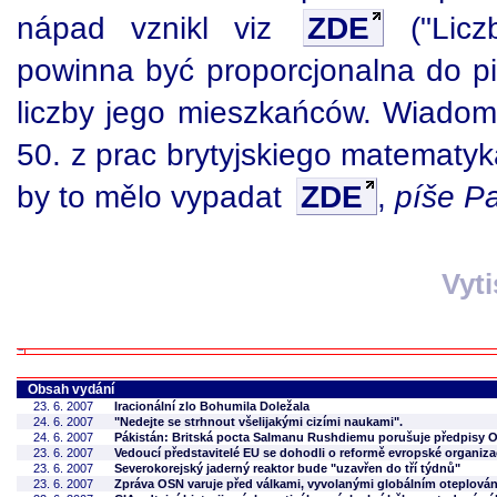
nápad vznikl viz
ZDE
("Licz
powinna być proporcjonalna do p
liczby jego mieszkańców. Wiadomo
50. z prac brytyjskiego matematyk
by to mělo vypadat
ZDE
,
píše Pa
Vyt
Obsah vydání
23. 6. 2007
Iracionální zlo Bohumila Doležala
24. 6. 2007
"Nedejte se strhnout všelijakými cizími naukami".
24. 6. 2007
Pákistán: Britská pocta Salmanu Rushdiemu porušuje předpisy 
23. 6. 2007
Vedoucí představitelé EU se dohodli o reformě evropské organiz
23. 6. 2007
Severokorejský jaderný reaktor bude "uzavřen do tří týdnů"
23. 6. 2007
Zpráva OSN varuje před válkami, vyvolanými globálním oteplová