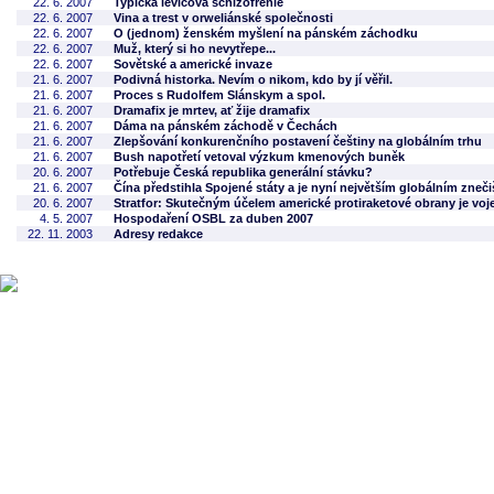
22. 6. 2007
Typická levicová schizofrenie
22. 6. 2007
Vina a trest v orweliánské společnosti
22. 6. 2007
O (jednom) ženském myšlení na pánském záchodku
22. 6. 2007
Muž, který si ho nevytřepe...
22. 6. 2007
Sovětské a americké invaze
21. 6. 2007
Podivná historka. Nevím o nikom, kdo by jí věřil.
21. 6. 2007
Proces s Rudolfem Slánskym a spol.
21. 6. 2007
Dramafix je mrtev, ať žije dramafix
21. 6. 2007
Dáma na pánském záchodě v Čechách
21. 6. 2007
Zlepšování konkurenčního postavení češtiny na globálním trhu
21. 6. 2007
Bush napotřetí vetoval výzkum kmenových buněk
20. 6. 2007
Potřebuje Česká republika generální stávku?
21. 6. 2007
Čína předstihla Spojené státy a je nyní největším globálním zneč
20. 6. 2007
Stratfor: Skutečným účelem americké protiraketové obrany je vo
4. 5. 2007
Hospodaření OSBL za duben 2007
22. 11. 2003
Adresy redakce