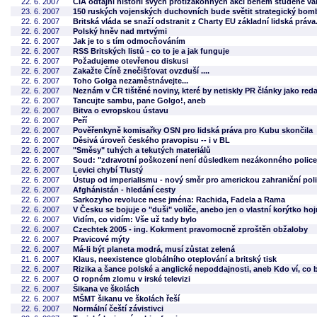
22. 6. 2007
CIA odtajní historii svých protizákonných akcí během studené vá
23. 6. 2007
150 ruských vojenských duchovních bude světit strategický bom
22. 6. 2007
Britská vláda se snaží odstranit z Charty EU základní lidská práva
22. 6. 2007
Polský hněv nad mrtvými
22. 6. 2007
Jak je to s tím odmocňováním
22. 6. 2007
RSS Britských listů - co to je a jak funguje
22. 6. 2007
Požadujeme otevřenou diskusi
22. 6. 2007
Zakažte Číně znečišťovat ovzduší ....
22. 6. 2007
Toho Golga nezaměstnávejte...
22. 6. 2007
Neznám v ČR tištěné noviny, které by netiskly PR články jako red
22. 6. 2007
Tancujte sambu, pane Golgo!, aneb
22. 6. 2007
Bitva o evropskou ústavu
22. 6. 2007
Peří
22. 6. 2007
Pověřenkyně komisařky OSN pro lidská práva pro Kubu skončila
22. 6. 2007
Děsivá úroveň českého pravopisu -- i v BL
22. 6. 2007
"Směsy" tuhých a tekutých materiálů
22. 6. 2007
Soud: "zdravotní poškození není důsledkem nezákonného police
22. 6. 2007
Levici chybí Tlustý
22. 6. 2007
Ústup od imperialismu - nový směr pro americkou zahraniční poli
22. 6. 2007
Afghánistán - hledání cesty
22. 6. 2007
Sarkozyho revoluce nese jména: Rachida, Fadela a Rama
22. 6. 2007
V Česku se bojuje o "duši" voliče, anebo jen o vlastní korýtko ho
22. 6. 2007
Vidím, co vidím: Vše už tady bylo
22. 6. 2007
Czechtek 2005 - ing. Kokrment pravomocně zproštěn obžaloby
22. 6. 2007
Pravicové mýty
22. 6. 2007
Má-li být planeta modrá, musí zůstat zelená
21. 6. 2007
Klaus, neexistence globálního oteplování a britský tisk
22. 6. 2007
Rizika a šance polské a anglické nepoddajnosti, aneb Kdo ví, co 
22. 6. 2007
O ropném zlomu v irské televizi
22. 6. 2007
Šikana ve školách
22. 6. 2007
MŠMT šikanu ve školách řeší
22. 6. 2007
Normální čeští závistivci