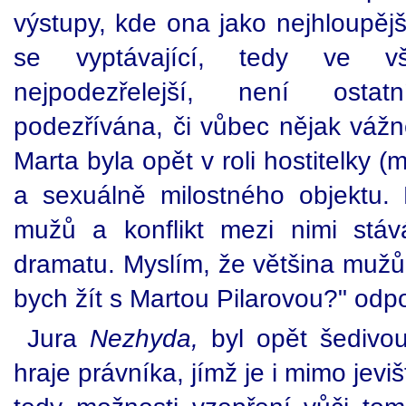
výstupy, kde ona jako nejhloupější
se vyptávající, tedy ve vš
nejpodezřelejší, není osta
podezřívána, či vůbec nějak vážn
Marta byla opět v roli hostitelky
a sexuálně milostného objektu.
mužů a konflikt mezi nimi stá
dramatu. Myslím, že většina mužů 
bych žít s Martou Pilarovou?" odp
Jura
Nezhyda,
byl opět šedivo
hraje právníka, jímž je i mimo jev