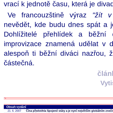
vrací k jednotě času, která je divadl
Ve francouzštině výraz
"žít 
nevědět, kde budu dnes spát a jes
Dohlížitelé přehlídek a běžní 
improvizace znamená udělat v d
alespoň ti běžní diváci nazřou, 
částečná.
člán
Vyt
Obsah vydání
21. 6. 2007
Čína předstihla Spojené státy a je nyní největším globálním zneč