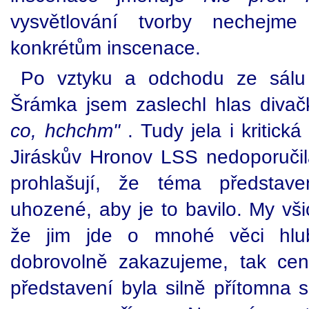
vysvětlování tvorby nechej
konkrétům inscenace.
Po vztyku a odchodu ze sálu 
Šrámka jsem zaslechl hlas divač
co, hchchm"
. Tudy jela i kritick
Jiráskův Hronov LSS nedoporučil
prohlašují, že téma představ
uhozené, aby je to bavilo. My vši
že jim jde o mnohé věci hlubš
dobrovolně zakazujeme, tak ce
představení byla silně přítomna s