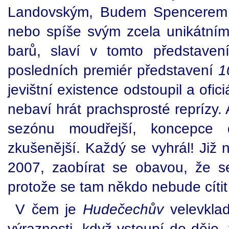
Landovským, Budem Spencerem
nebo spíše svým zcela unikátním 
barů, slaví v tomto představen
posledních premiér představení
1
jevištní existence odstoupil a ofi
nebaví hrát prachsprosté reprízy.
sezónu moudřejší, koncepce d
zkušenější. Každý se vyhrál! Již 
2007, zaobírat se obavou, že se
protože se tam někdo nebude cítit
V čem je
Hudečechův
velevkla
výraznosti, když vstoupí do děje,