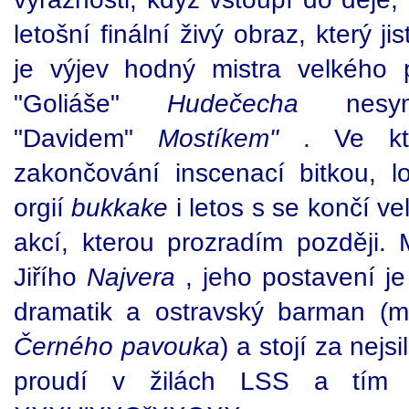
letošní finální živý obraz, který ji
je výjev hodný mistra velkého p
"Goliáše"
Hudečecha
nesymp
"Davidem"
Mostíkem"
. Ve kt
zakončování inscenací bitkou, l
orgií
bukkake
i letos s se končí v
akcí, kterou prozradím později
Jiřího
Najvera
, jeho postavení j
dramatik a ostravský barman (m
Černého pavouka
) a stojí za nejs
proudí v žilách LSS a tím j