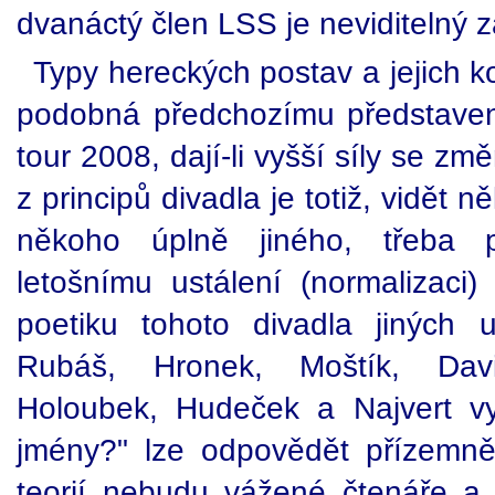
dvanáctý člen LSS je neviditelný
Typy hereckých postav a jejich ko
podobná předchozímu představení,
tour 2008, dají-li vyšší síly se zm
z principů divadla je totiž, vidět
někoho úplně jiného, třeba 
letošnímu ustálení (normalizaci
poetiku tohoto divadla jiných 
Rubáš, Hronek, Moštík, Davi
Holoubek, Hudeček a Najvert vy
jmény?" lze odpovědět přízemně
teorií nebudu vážené čtenáře a 