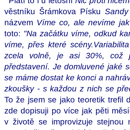
Platí to i u letošní
Nic proti niče
věstníku Šrámkova Písku
Sandy 
názvem
Víme co, ale nevíme ja
toto:
"Na začátku víme, odkud ka
víme, přes které scény.Variabilit
zcela volně, je asi 30%, což 
představení. Je domluvené jaké sc
se máme dostat ke konci a nahráv
zkoušky - s každou z nich se př
To že jsem se jako teoretik trefil
zde dopisuji po více jak pěti měs
v životě se improvizuje stejno