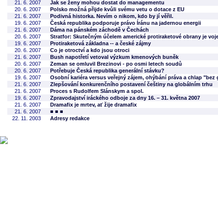
21. 6. 2007
Jak se ženy mohou dostat do managementu
20. 6. 2007
Polsko možná přijde kvůli svému vetu o dotace z EU
21. 6. 2007
Podivná historka. Nevím o nikom, kdo by jí věřil.
19. 6. 2007
Česká republika podporuje právo Íránu na jadernou energii
21. 6. 2007
Dáma na pánském záchodě v Čechách
20. 6. 2007
Stratfor: Skutečným účelem americké protiraketové obrany je vo
19. 6. 2007
Protiraketová základna -- a české zájmy
20. 6. 2007
Co je otroctví a kdo jsou otroci
21. 6. 2007
Bush napotřetí vetoval výzkum kmenových buněk
20. 6. 2007
Zeman se omluvil Brezinovi - po osmi letech soudů
20. 6. 2007
Potřebuje Česká republika generální stávku?
19. 6. 2007
Osobní kariéra versus veřejný zájem, ohýbání práva a chlap "bez 
21. 6. 2007
Zlepšování konkurenčního postavení češtiny na globálním trhu
21. 6. 2007
Proces s Rudolfem Slánskym a spol.
19. 6. 2007
Zpravodajství iráckého odboje za dny 16. – 31. května 2007
21. 6. 2007
Dramafix je mrtev, ať žije dramafix
21. 6. 2007
■ ■ ■
22. 11. 2003
Adresy redakce