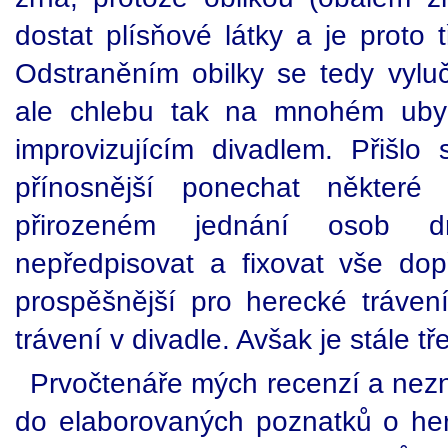
dostat plísňové látky a je proto 
Odstraněním obilky se tedy vylučo
ale chlebu tak na mnohém ubyl
improvizujícím divadlem. Přišl
přínosnější ponechat některé
přirozeném jednání osob 
nepředpisovat a fixovat vše d
prospěšnější pro herecké trávení
trávení v divadle. Avšak je stále tř
Prvočtenáře mých recenzí a nez
do elaborovaných poznatků o her