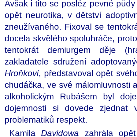
Avšak i tito se posléz pevné půd
opět neurotika, v dětství adopt
zneužívaného. Fixoval se tentokr
docela skvělého spoluhráče, prot
tentokrát demiurgem děje (h
zakladatele sdružení adoptovanýc
Hroňkovi
, představoval opět svéh
chudáčka, ve své málomluvnosti a
alkoholickým Rubášem byl doje
dojemnosti si dovede zjednat v
problematiků respekt.
Kamila
Davidowa
zahrála opět 