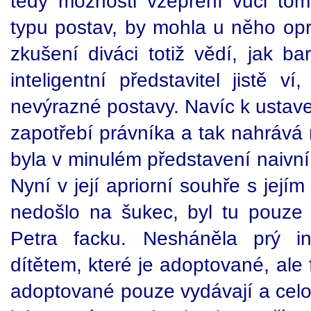
tedy možnosti vzepření vůči tom
typu postav, by mohla u něho op
zkušení diváci totiž vědí, jak ba
inteligentní představitel jistě v
nevýrazné postavy. Navíc k ustav
zapotřebí právníka a tak nahrává 
byla v minulém představení naivní
Nyní v její apriorní souhře s jej
nedošlo na šukec, byl tu pouze 
Petra facku. Nesháněla prý i
dítětem, které je adoptované, ale f
adoptované pouze vydávají a celou