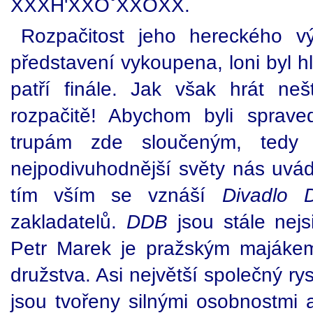
XXXH'XXOˇXXOXX.
Rozpačitost jeho hereckého v
představení vykoupena, loni byl h
patří finále. Jak však hrát ne
rozpačitě! Abychom byli sprave
trupám zde sloučeným, tedy c
nejpodivuhodnější světy nás uvá
tím vším se vznáší
Divadlo 
zakladatelů.
DDB
jsou stále nejs
Petr Marek je pražským majákem
družstva. Asi největší společný ry
jsou tvořeny silnými osobnostmi a