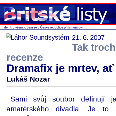
deník o všem, o čem se v České republice příliš nemluví
21. 6. 2007
Tak troc
recenze
Dramafix je mrtev, ať
Lukáš Nozar
Sami svůj soubor definují j
amatérského divadla. Je to s