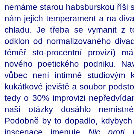
nemáme starou habsburskou říši s 
nám jejich temperament a na div
chladu. Je třeba se vymanit z t
odklon od normalizovaného diva
téměř sto-procentní provizí) m
nového poetického podniku. Naví
vůbec není intimně studiovým 
kukátkové jeviště a soubor podstou
tedy o 30% improvizi nepředvíd
naší otázky dosáhlo nemístné
Podobně by to dopadlo, kdybych z
inscenace jmenuje
Nic proti