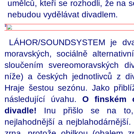
umělců, kteří se rozhodli, že na s
nebudou vydělávat divadlem.
LÁHOR/SOUNDSYSTEM je dvanác
moravských, sociálně alternativn
sloučením svereomoravských di
níže) a českých jednotlivců z d
Hraje šestou sezónu. Jako přiblí
následující úvahu.
O finském c
divadle!
Inu přišlo se na to
nejlahodnější a nejblahodárnější.
zrna, protože obilkou (obalem 