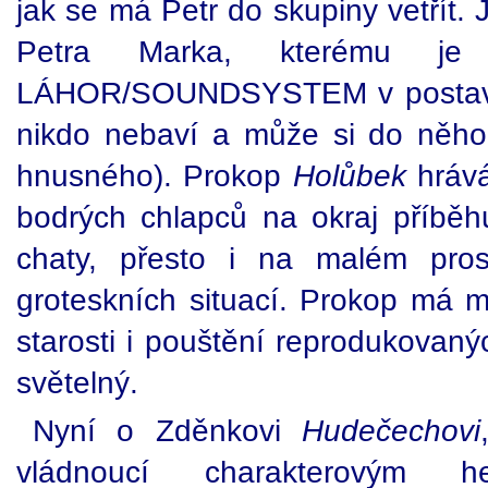
jak se má Petr do skupiny vetřít. J
Petra Marka, kterému je p
LÁHOR/SOUNDSYSTEM v postaven
nikdo nebaví a může si do něho 
hnusného). Prokop
Holůbek
hráv
bodrých chlapců na okraj příběhu
chaty, přesto i na malém pro
groteskních situací. Prokop má
starosti i pouštění reprodukovan
světelný.
Nyní o Zděnkovi
Hudečechovi
vládnoucí charakterovým 