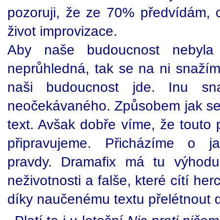
pozoruji, že ze 70% předvídám, 
život improvizace.
Aby naše budoucnost nebyla
neprůhledná, tak se na ni snažím
naši budoucnost jde. Inu s
neočekávaného. Způsobem jak se př
text. Avšak dobře víme, že touto
připravujeme. Přicházíme o ja
pravdy. Dramafix má tu výhodu
neživotnosti a falše, které cítí herc
díky naučenému textu přelétnout dá