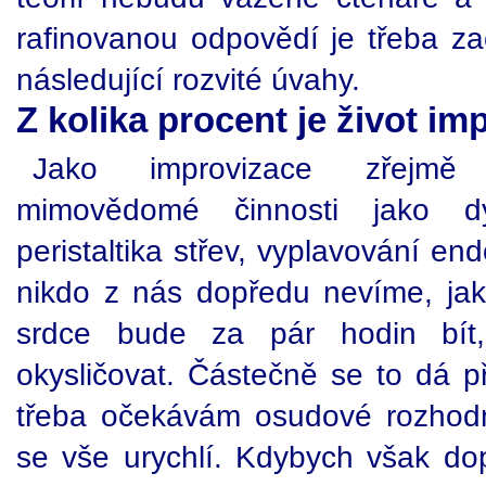
rafinovanou odpovědí je třeba zač
následující rozvité úvahy.
Z kolika procent je život i
Jako improvizace zřejmě
mimovědomé činnosti jako dý
peristaltika střev, vyplavování end
nikdo z nás dopředu nevíme, jako
srdce bude za pár hodin bít,
okysličovat. Částečně se to dá př
třeba očekávám osudové rozhodn
se vše urychlí. Kdybych však dop