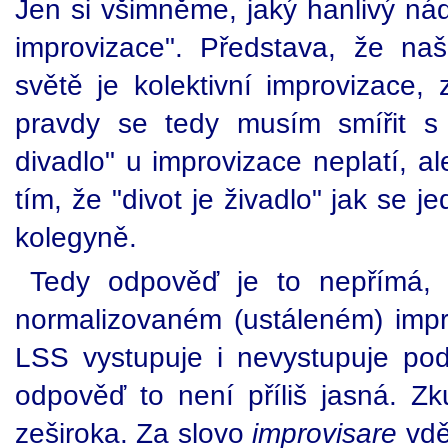
Jen si všimněme, jaký hanlivý ná
improvizace". Představa, že na
světě je kolektivní improvizace, 
pravdy se tedy musím smířit s 
divadlo" u improvizace neplatí, a
tím, že "divot je živadlo" jak se 
kolegyně.
Tedy odpověď je to nepřímá, 
normalizovaném (ustáleném) imp
LSS vystupuje i nevystupuje po
odpověď to není příliš jasná. Z
zeširoka. Za slovo
improvisare
vdě