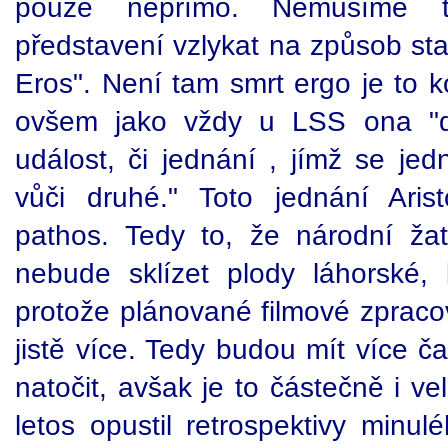
pouze nepřímo. Nemusíme t
představení vzlykat na způsob st
Eros". Není tam smrt ergo je to k
ovšem jako vždy u LSS ona "dě
událost, či jednání , jímž se jed
vůči druhé." Toto jednání Aris
pathos. Tedy to, že národní ža
nebude sklízet plody láhorské,
protože plánované filmové zpracov
jistě více. Tedy budou mít více ča
natočit, avšak je to částečně i 
letos opustil retrospektivy minu