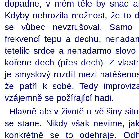
dopadne, v mém těle by snad an
Kdyby nehrozila možnost, že to 
se vůbec nevzrušoval. Samo t
frekvencí tepu a dechu, nenada
tetelilo srdce a nenadarmo slovo
kořene dech (přes dech). Z vlastn
je smyslový rozdíl mezi natěšenos
že patří k sobě. Tedy improviz
vzájemně se požírající hadi.
Hlavně ale v životě u většiny si
se stane. Nikdy však nevíme, ja
konkrétně se to odehraje. O