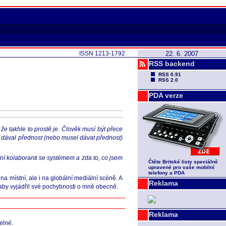
ISSN 1213-1792
22. 6. 2007
RSS backend
RSS 0.91
RSS 2.0
PDA verze
že takhle to prostě je. Člověk musí být přece
dy dával přednost (nebo musel dávat přednost)
ní kolaboranti se systémem a zda to, co jsem
Čtěte Britské listy speciálně
upravené pro vaše mobilní
telefony a PDA
 místní, ale i na globální mediální scéně. A
Reklama
aby vyjádřil své pochybnosti o mně obecně.
Reklama
elné.