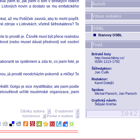
dělal jsem to, jak jsem o tom v Britských listech
Autoři
ra Lidových novin a dostalo se mu emfatického
Vzkaz redakci
kal, až mu Potůček zavolá, aby to mohl popřít.
mé zdroje v
Lidovkách
, včetně šéfredaktora? To
OSBL
Stanovy OSBL
le to prostě je. Člověk musí být přece realistou
ednost (nebo musel dávat přednost) své osobní
Tiráž
Britské listy
http://www.blisty.cz/
aboranti se systémem a zda to, co jsem řekl, je
ISSN 1213-1792
Šéfredaktor:
Jan Čulík
mnou, já prostě neodcházím pokorně a mlčky! To
Redaktor:
Karel Dolejší
dět: Golgo je sice mystifikátor, ale jsem podle
Správa:
celosvětově určité muslimské organizace, jsem
Michal Panoch, Jan Panoch
Grafický návrh:
Štěpán Kotrba
články autora
O autorovi
Vytisknout
Poslat e-mailem