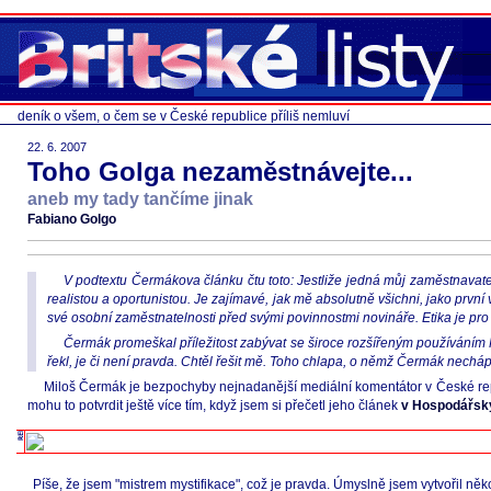
deník o všem, o čem se v České republice příliš nemluví
22. 6. 2007
Toho Golga nezaměstnávejte...
aneb my tady tančíme jinak
Fabiano Golgo
V podtextu Čermákova článku čtu toto: Jestliže jedná můj zaměstnavatel n
realistou a oportunistou. Je zajímavé, jak mě absolutně všichni, jako prv
své osobní zaměstnatelnosti před svými povinnostmi novináře. Etika je pro H
Čermák promeškal příležitost zabývat se široce rozšířeným používáním P
řekl, je či není pravda. Chtěl řešit mě. Toho chlapa, o němž Čermák nechápe
Miloš Čermák je bezpochyby nejnadanější mediální komentátor v České repub
mohu to potvrdit ještě více tím, když jsem si přečetl jeho článek
v Hospodářsk
Píše, že jsem "mistrem mystifikace", což je pravda. Úmyslně jsem vytvořil něk