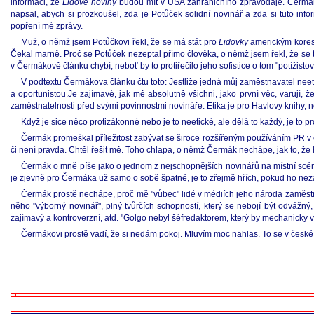
informaci, že
Lidové noviny
budou mít v USA zahraničního zpravodaje. Čermák
napsal, abych si prozkoušel, zda je Potůček solidní novinář a zda si tuto in
popření mé zprávy.
Muž, o němž jsem Potůčkovi řekl, že se má stát pro
Lidovky
americkým korespo
Čekal marně. Proč se Potůček nezeptal přímo člověka, o němž jsem řekl, že se 
v Čermákově článku chybí, neboť by to protiřečilo jeho sofistice o tom "potížistovi
V podtextu Čermákova článku čtu toto: Jestliže jedná můj zaměstnavatel neetick
a oportunistou.Je zajímavé, jak mě absolutně všichni, jako první věc, varuj
zaměstnatelnosti před svými povinnostmi novináře. Etika je pro Havlovy knihy, ne
Když je sice něco protizákonné nebo je to neetické, ale dělá to každý, je to pro
Čermák promeškal příležitost zabývat se široce rozšířeným používáním PR v če
či není pravda. Chtěl řešit mě. Toho chlapa, o němž Čermák nechápe, jak to, že h
Čermák o mně píše jako o jednom z nejschopnějších novinářů na místní scéně.
je zjevně pro Čermáka už samo o sobě špatné, je to zřejmě hřích, pokud ho neza
Čermák prostě nechápe, proč mě "vůbec" lidé v médiích jeho národa zaměstnáva
něho "výborný novinář", plný tvůrčích schopností, který se nebojí být odvážn
zajímavý a kontroverzní, atd. "Golgo nebyl šéfredaktorem, který by mechanicky v
Čermákovi prostě vadí, že si nedám pokoj. Mluvím moc nahlas. To se v česk