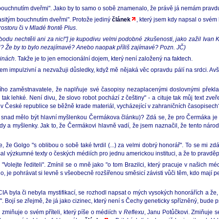
ouchnutím dveřmi". Jako by to samo o sobě znamenalo, že právě já nemám pravdu, 
lasitým bouchnutím dveřmi". Protože jediný
článek
, který jsem kdy napsal o své
ostoru
či v
Mladé frontě Plus
.
odu nechtěli ani za nic!"] je kupodivu velmi podobné zkušenosti, jako zažil Ivan 
? Že by to bylo nezajímavé? Anebo naopak příliš zajímavé? Pozn. JČ)
inách
. Takže je to jen emocionální dojem, který není založený na faktech.
Jsem impulzivní a nezvažuji důsledky, když mě nějaká věc opravdu pálí na srdci. A
zího zaměstnavatele, že naplňuje své časopisy nezaplacenými doslovnými překlad
k lehké. Není divu, že slovo robot pochází z češtiny" - a cituje tak můj text zve
h v České republice se běžně krade materiál, vycházející v zahraničních časopisec
y snad mělo být hlavní myšlenkou Čermákova článku)? Zdá se, že pro Čermáka je dů
pady a myšlenky. Jak to, že Čermákovi hlavně vadí, že jsem naznačil, že tento náro
 že Golgo "s oblibou o sobě také tvrdil (...) za velmi dobrý honorář". To se mi zd
 výzkumné texty o českých médiích pro jednu americkou instituci, a že to pravdě
Volejte řediteli". Zmínil se o mně jako "o tom Brazilci, který pracuje v našich mé
 je pohrávat si levně s všeobecně rozšířenou směsicí závisti vůči těm, kdo mají peníz
IA byla či nebyla mystifikací, se rozhodl napsat o mých vysokých honorářích a že,
. Bojí se zřejmě, že já jako cizinec, který není s Čechy geneticky spřízněný, bude 
miňuje o svém příteli, který píše o médiích v
Reflexu
, Janu Potůčkovi. Zmiňuje s