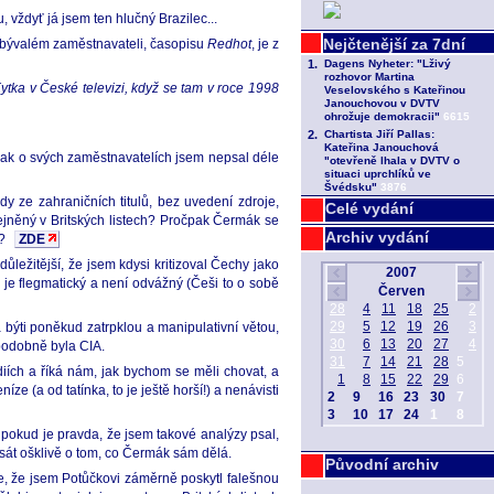
vždyť já jsem ten hlučný Brazilec...
m bývalém zaměstnavateli, časopisu
Redhot
, je z
Kytka v České televizi, když se tam v roce 1998
však o svých zaměstnavatelích jsem nepsal déle
y ze zahraničních titulů, bez uvedení zdroje,
Celé vydání
řejněný v Britských listech? Pročpak Čermák se
Archiv vydání
h?
ZDE
ležitější, že jsem kdysi kritizoval Čechy jako
d je flegmatický a není odvážný (Češi to o sobě
á býti poněkud zatrpklou a manipulativní větou,
podobně byla CIA.
diích a říká nám, jak bychom se měli chovat, a
e (a od tatínka, to je ještě horší!) a nenávisti
 pokud je pravda, že jsem takové analýzy psal,
psát ošklivě o tom, co Čermák sám dělá.
Původní archiv
e, že jsem Potůčkovi záměrně poskytl falešnou