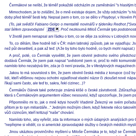
Čermákovi se nelíbí, že téměř pokaždé odcházím ze zaměstnání "s hlasitým b
Mimochodem, je to zvláštní, že o mně existuje dojem, že vždy odcházím "s h
doby před téměř šesti lety. Nepsal jsem o tom, co se dělo v
Playboyi
, v
Novém Pr
(To, jak svědčil Fabiano Golgo o mentalitě novinářů v týdeníku Redhot ["Svob
stal šéfem zpravodajství
ZDE
. Proč nezkoumá Miloš Čermák tyto podobnosti
V životě jsem nenapsal ani řádku o tom, co se děje za scénou v
Lidových nov
To, co dělám, štve hodně lidí v ČR: mám latinský způsob, jak se vyjadřuju: 
než půl desetiletí, a pak až teď. (A že by toho bylo hodně, co bych mohl napsat.)
A proč, poté, co Čermák vysvětlil, že jsem obvinil jednoho svého předcho
dodává Čermák, že jsem pak napsal "uvědomil jsem si, proč to měli komunisté ta
namísto toho nezabývá tím, zda je či není pravda, že v lifestylových magazínec
Jakou to má souvislost s tím, že jsem obvinil česká média z korupce (což b
lidi, kteří většinou nejsou ochotni vyjadřovat vlastní názor či zkoušet nové ná
říkají sami často, ale teď to, sakra, řekl cizinec...)?
Čermákův článek také potvrzuje známá klišé o české závistivosti. Zdůrazňuje,
která s Čermákovým argumentem vůbec nesouvisí, když upozorňuje, že jsem psal
Připomnělo mi to, jak o mně kdysi hovořil Vladimír Železný ve svém pořadu "
přitom je to syn miliardáře..." Jediným možným cílem, když řeknete něco takového,
vůči cizincům, kteří kritizují "naše" chování.
Namísto toho, aby vyřešil, zda ta informace o mých údajných analýzách pro C
"nepřejme si vědět, co si americké zpravodajské služby o českých médiích myslí"
Jinou ukázkou provinčního myšlení u Miloše Čermáka je to, když se Čermák z