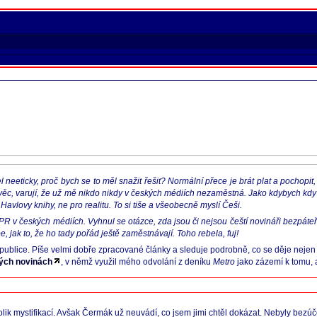
eeticky, proč bych se to měl snažit řešit? Normální přece je brát plat a pochopit, 
ní věc, varují, že už mě nikdo nikdy v českých médiích nezaměstná. Jako kdybych k
avlovy knihy, ne pro realitu. To si tiše a všeobecně myslí Češi.
R v českých médiích. Vyhnul se otázce, zda jsou či nejsou čeští novináři bezpáteř
, jak to, že ho tady pořád ještě zaměstnávají. Toho rebela, fuj!
lice. Píše velmi dobře zpracované články a sleduje podrobně, co se děje nejen na
ých novinách
, v němž využil mého odvolání z deníku
Metro
jako zázemí k tomu, 
olik mystifikací. Avšak Čermák už neuvádí, co jsem jimi chtěl dokázat. Nebyly bezúč