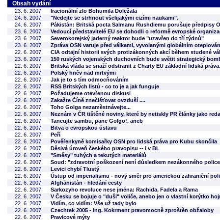
Obsah vydání
23. 6. 2007
Iracionální zlo Bohumila Doležala
24. 6. 2007
"Nedejte se strhnout všelijakými cizími naukami".
24. 6. 2007
Pákistán: Britská pocta Salmanu Rushdiemu porušuje předpisy 
23. 6. 2007
Vedoucí představitelé EU se dohodli o reformě evropské organiz
23. 6. 2007
Severokorejský jaderný reaktor bude "uzavřen do tří týdnů"
23. 6. 2007
Zpráva OSN varuje před válkami, vyvolanými globálním oteplová
22. 6. 2007
CIA odtajní historii svých protizákonných akcí během studené vá
23. 6. 2007
150 ruských vojenských duchovních bude světit strategický bom
22. 6. 2007
Britská vláda se snaží odstranit z Charty EU základní lidská práva
22. 6. 2007
Polský hněv nad mrtvými
22. 6. 2007
Jak je to s tím odmocňováním
22. 6. 2007
RSS Britských listů - co to je a jak funguje
22. 6. 2007
Požadujeme otevřenou diskusi
22. 6. 2007
Zakažte Číně znečišťovat ovzduší ....
22. 6. 2007
Toho Golga nezaměstnávejte...
22. 6. 2007
Neznám v ČR tištěné noviny, které by netiskly PR články jako red
22. 6. 2007
Tancujte sambu, pane Golgo!, aneb
22. 6. 2007
Bitva o evropskou ústavu
22. 6. 2007
Peří
22. 6. 2007
Pověřenkyně komisařky OSN pro lidská práva pro Kubu skončila
22. 6. 2007
Děsivá úroveň českého pravopisu -- i v BL
22. 6. 2007
"Směsy" tuhých a tekutých materiálů
22. 6. 2007
Soud: "zdravotní poškození není důsledkem nezákonného police
22. 6. 2007
Levici chybí Tlustý
22. 6. 2007
Ústup od imperialismu - nový směr pro americkou zahraniční poli
22. 6. 2007
Afghánistán - hledání cesty
22. 6. 2007
Sarkozyho revoluce nese jména: Rachida, Fadela a Rama
22. 6. 2007
V Česku se bojuje o "duši" voliče, anebo jen o vlastní korýtko ho
22. 6. 2007
Vidím, co vidím: Vše už tady bylo
22. 6. 2007
Czechtek 2005 - ing. Kokrment pravomocně zproštěn obžaloby
22. 6. 2007
Pravicové mýty