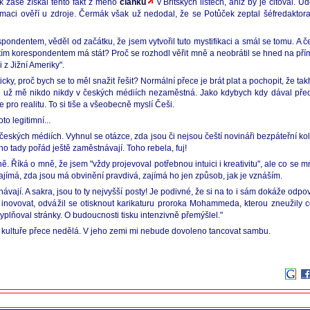
 zase získal tento fakt z mého
článku
v Britských listech, aniž by je citoval. U
formaci ověří u zdroje. Čermák však už nedodal, že se Potůček zeptal šéfredakto
ndentem, věděl od začátku, že jsem vytvořil tuto mystifikaci a smál se tomu. A če
tím korespondentem má stát? Proč se rozhodl věřit mně a neobrátil se hned na pří
 z Jižní Ameriky".
y, proč bych se to měl snažit řešit? Normální přece je brát plat a pochopit, že takh
í, že už mě nikdo nikdy v českých médiích nezaměstná. Jako kdybych kdy dával př
 pro realitu. To si tiše a všeobecně myslí Češi.
to legitimní...
ských médiích. Vyhnul se otázce, zda jsou či nejsou čeští novináři bezpáteřní kol
o tady pořád ještě zaměstnávají. Toho rebela, fuj!
 Říká o mně, že jsem "vždy projevoval potřebnou intuici i kreativitu", ale co se 
jímá, zda jsou má obvinění pravdivá, zajímá ho jen způsob, jak je vznáším.
jí. A sakra, jsou to ty nejvyšší posty! Je podivné, že si na to i sám dokáže odpově
ý, inovovat, odvážil se otisknout karikaturu proroka Mohammeda, kterou zneužily 
yplňoval stránky. O budoucnosti tisku intenzivně přemýšlel."
é kultuře přece nedělá. V jeho zemi mi nebude dovoleno tancovat sambu.