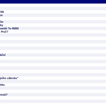
OSN
ace
ním
lky
bardér Tu-95MS
. Proč?
akční
jního zákroku"
tiku
jnosti?