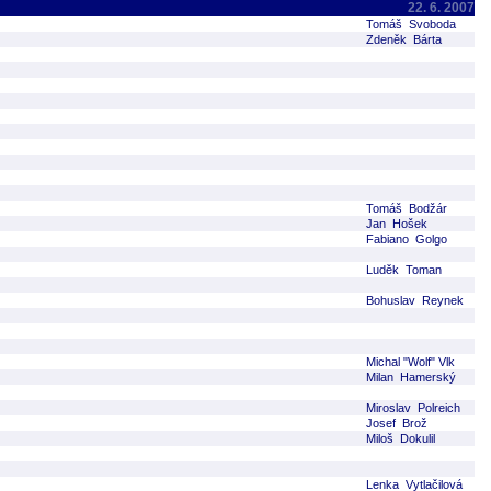
22. 6. 2007
Tomáš Svoboda
Zdeněk Bárta
Tomáš Bodžár
Jan Hošek
Fabiano Golgo
Luděk Toman
Bohuslav Reynek
Michal "Wolf" Vlk
Milan Hamerský
Miroslav Polreich
Josef Brož
Miloš Dokulil
Lenka Vytlačilová